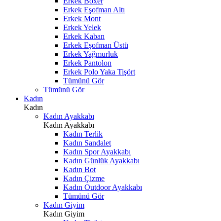
Erkek Boxer
Erkek Eşofman Altı
Erkek Mont
Erkek Yelek
Erkek Kaban
Erkek Eşofman Üstü
Erkek Yağmurluk
Erkek Pantolon
Erkek Polo Yaka Tişört
Tümünü Gör
Tümünü Gör
Kadın
Kadın
Kadın Ayakkabı
Kadın Ayakkabı
Kadın Terlik
Kadın Sandalet
Kadın Spor Ayakkabı
Kadın Günlük Ayakkabı
Kadın Bot
Kadın Çizme
Kadın Outdoor Ayakkabı
Tümünü Gör
Kadın Giyim
Kadın Giyim