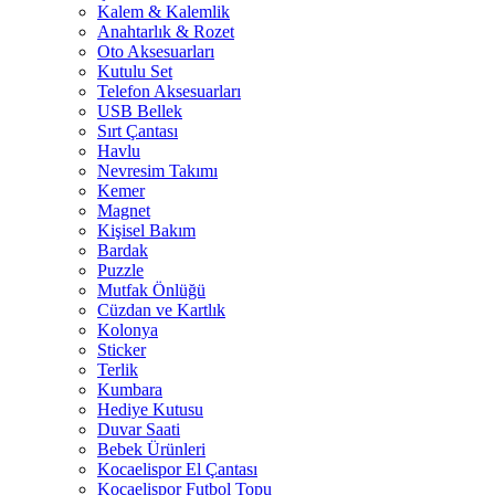
Kalem & Kalemlik
Anahtarlık & Rozet
Oto Aksesuarları
Kutulu Set
Telefon Aksesuarları
USB Bellek
Sırt Çantası
Havlu
Nevresim Takımı
Kemer
Magnet
Kişisel Bakım
Bardak
Puzzle
Mutfak Önlüğü
Cüzdan ve Kartlık
Kolonya
Sticker
Terlik
Kumbara
Hediye Kutusu
Duvar Saati
Bebek Ürünleri
Kocaelispor El Çantası
Kocaelispor Futbol Topu