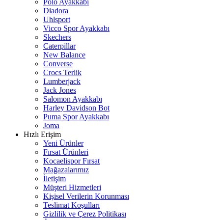
Polo Ayakkabı
Diadora
Uhlsport
Vicco Spor Ayakkabı
Skechers
Caterpillar
New Balance
Converse
Crocs Terlik
Lumberjack
Jack Jones
Salomon Ayakkabı
Harley Davidson Bot
Puma Spor Ayakkabı
Joma
Hızlı Erişim
Yeni Ürünler
Fırsat Ürünleri
Kocaelispor Fırsat
Mağazalarımız
İletişim
Müşteri Hizmetleri
Kişisel Verilerin Korunması
Teslimat Koşulları
Gizlilik ve Çerez Politikası