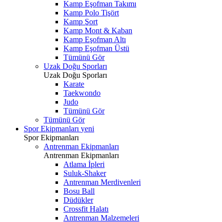
Kamp Eşofman Takımı
Kamp Polo Tişört
Kamp Şort
Kamp Mont & Kaban
Kamp Eşofman Altı
Kamp Eşofman Üstü
Tümünü Gör
Uzak Doğu Sporları
Uzak Doğu Sporları
Karate
Taekwondo
Judo
Tümünü Gör
Tümünü Gör
Spor Ekipmanları
yeni
Spor Ekipmanları
Antrenman Ekipmanları
Antrenman Ekipmanları
Atlama İpleri
Suluk-Shaker
Antrenman Merdivenleri
Bosu Ball
Düdükler
Crossfit Halatı
Antrenman Malzemeleri