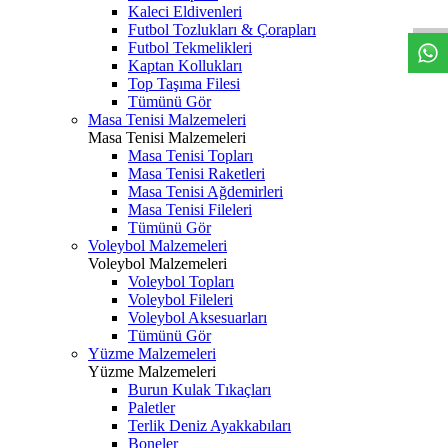
Kaleci Eldivenleri
Futbol Tozlukları & Çorapları
Futbol Tekmelikleri
Kaptan Kollukları
Top Taşıma Filesi
Tümünü Gör
Masa Tenisi Malzemeleri
Masa Tenisi Malzemeleri
Masa Tenisi Topları
Masa Tenisi Raketleri
Masa Tenisi Ağdemirleri
Masa Tenisi Fileleri
Tümünü Gör
Voleybol Malzemeleri
Voleybol Malzemeleri
Voleybol Topları
Voleybol Fileleri
Voleybol Aksesuarları
Tümünü Gör
Yüzme Malzemeleri
Yüzme Malzemeleri
Burun Kulak Tıkaçları
Paletler
Terlik Deniz Ayakkabıları
Boneler