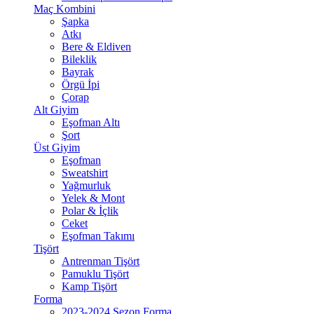
Maç Kombini
Şapka
Atkı
Bere & Eldiven
Bileklik
Bayrak
Örgü İpi
Çorap
Alt Giyim
Eşofman Altı
Şort
Üst Giyim
Eşofman
Sweatshirt
Yağmurluk
Yelek & Mont
Polar & İçlik
Ceket
Eşofman Takımı
Tişört
Antrenman Tişört
Pamuklu Tişört
Kamp Tişört
Forma
2023-2024 Sezon Forma