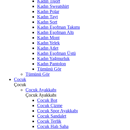
Kadın Tişört
Kadın Sweatshirt
Kadın Polar
Kadın Tayt
Kadın Şort
Kadın Eşofman Takımı
Kadın Eşofman Altı
Kadın Mont
Kadın Yelek
Kadın Atlet
Kadın Eşofman Üstü
Kadın Yağmurluk
Kadın Pantolon
Tümünü Gör
Tümünü Gör
Çocuk
Çocuk
Çocuk Ayakkabı
Çocuk Ayakkabı
Çocuk Bot
Çocuk Çizme
Çocuk Spor Ayakkabı
Çocuk Sandalet
Çocuk Terlik
Çocuk Halı Saha