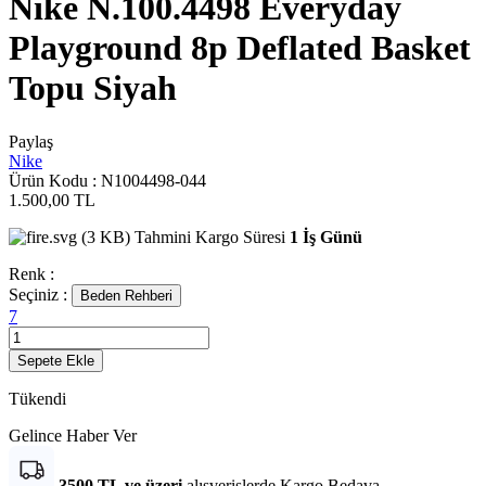
Nike N.100.4498 Everyday
Playground 8p Deflated Basket
Topu Siyah
Paylaş
Nike
Ürün Kodu :
N1004498-044
1.500,00
TL
Tahmini Kargo Süresi
1 İş Günü
Renk :
Seçiniz :
Beden Rehberi
7
Sepete Ekle
Tükendi
Gelince Haber Ver
3500 TL ve üzeri
alışverişlerde Kargo Bedava