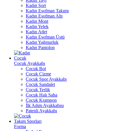
Kadın Tayt
Kadın Şort
Kadın Eşofman Takımı
Kadın Eşofman Altı
Kadın Mont
Kadın Yelek
Kadın Atlet
Kadın Eşofman Üstü
Kadın Yağmurluk
Kadın Pantolon
Çocuk
Çocuk Ayakkabı
Çocuk Bot
Çocuk Çizme
Çocuk Spor Ayakkabı
Çocuk Sandalet
Çocuk Terlik
Çocuk Halı Saha
Çocuk Krampon
İlk Adım Ayakkabısı
Patenli Ayakkabı
Takım Sporları
Forma