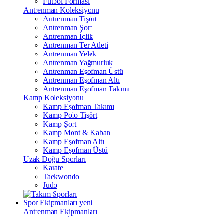
Futbol Forması
Antrenman Koleksiyonu
Antrenman Tişört
Antrenman Şort
Antrenman İçlik
Antrenman Ter Atleti
Antrenman Yelek
Antrenman Yağmurluk
Antrenman Eşofman Üstü
Antrenman Eşofman Altı
Antrenman Eşofman Takımı
Kamp Koleksiyonu
Kamp Eşofman Takımı
Kamp Polo Tişört
Kamp Şort
Kamp Mont & Kaban
Kamp Eşofman Altı
Kamp Eşofman Üstü
Uzak Doğu Sporları
Karate
Taekwondo
Judo
Spor Ekipmanları
yeni
Antrenman Ekipmanları