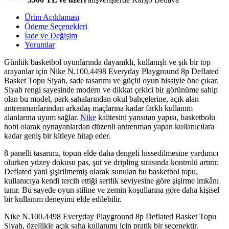
Ürün Açıklaması
Ödeme Seçenekleri
İade ve Değişim
Yorumlar
Günlük basketbol oyunlarında dayanıklı, kullanışlı ve şık bir top
arayanlar için Nike N.100.4498 Everyday Playground 8p Deflated
Basket Topu Siyah, sade tasarımı ve güçlü oyun hissiyle öne çıkar.
Siyah rengi sayesinde modern ve dikkat çekici bir görünüme sahip
olan bu model, park sahalarından okul bahçelerine, açık alan
antrenmanlarından arkadaş maçlarına kadar farklı kullanım
alanlarına uyum sağlar.
Nike
kalitesini yansıtan yapısı, basketbolu
hobi olarak oynayanlardan düzenli antrenman yapan kullanıcılara
kadar geniş bir kitleye hitap eder.
8 panelli tasarımı, topun elde daha dengeli hissedilmesine yardımcı
olurken yüzey dokusu pas, şut ve dripling sırasında kontrolü artırır.
Deflated yani şişirilmemiş olarak sunulan bu basketbol topu,
kullanıcıya kendi tercih ettiği sertlik seviyesine göre şişirme imkânı
tanır. Bu sayede oyun stiline ve zemin koşullarına göre daha kişisel
bir kullanım deneyimi elde edilebilir.
Nike N.100.4498 Everyday Playground 8p Deflated Basket Topu
Siyah, özellikle açık saha kullanımı için pratik bir seçenektir.