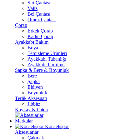
Sırt Çantası
Valiz
Bel Çantası
Omuz Çantası
Çorap
Erkek Çorap
Kadın Çorap
Ayakkabı Bakım
Boya
Temizleme Ürünleri
Ayakkabı Tabanlığı
Ayakkabı Parfümü
Şapka & Bere & Boyunluk
Bere
Şapka
Eldiven
Boyunluk
Terlik Aksesuarı
Jibbitz
Kaykay & Paten
Markalar
Kocaelispor
Aksesuarlar
Çakmak