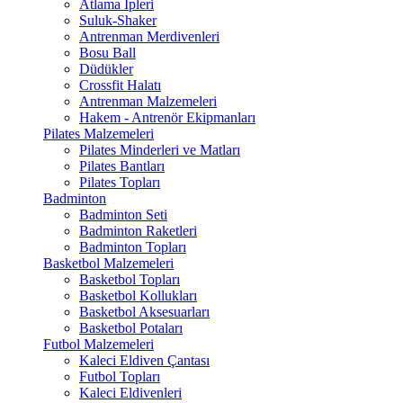
Atlama İpleri
Suluk-Shaker
Antrenman Merdivenleri
Bosu Ball
Düdükler
Crossfit Halatı
Antrenman Malzemeleri
Hakem - Antrenör Ekipmanları
Pilates Malzemeleri
Pilates Minderleri ve Matları
Pilates Bantları
Pilates Topları
Badminton
Badminton Seti
Badminton Raketleri
Badminton Topları
Basketbol Malzemeleri
Basketbol Topları
Basketbol Kollukları
Basketbol Aksesuarları
Basketbol Potaları
Futbol Malzemeleri
Kaleci Eldiven Çantası
Futbol Topları
Kaleci Eldivenleri