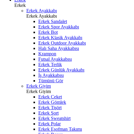
Erkek
Erkek Ayakkabı
Erkek Ayakkabı
Erkek Sandalet
Erkek Spor Ayakkabı
Erkek Bot
Erkek Klasik Ayakkabı
Erkek Outdoor Ayakkabı
Halı Saha Ayakkabısı
Krampon
Futsal Ayakkabısı
Erkek Terlik
Erkek Günlük Ayakkabı
İş Ayakkabısı
Tümünü Gör
Erkek Giyim
Erkek Giyim
Erkek Ceket
Erkek Gömlek
Erkek Tişört
Erkek Şort
Erkek Sweatshirt
Erkek Polar
Erkek Eşofman Takımı