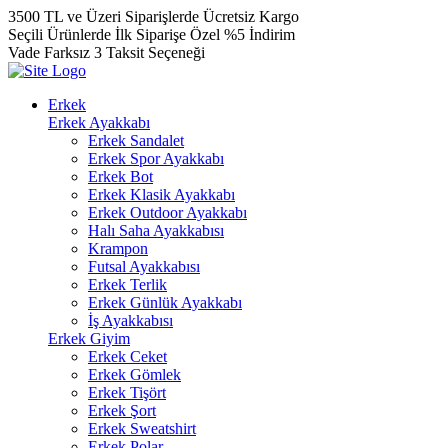
3500 TL ve Üzeri Siparişlerde Ücretsiz Kargo
Seçili Ürünlerde İlk Siparişe Özel %5 İndirim
Vade Farksız 3 Taksit Seçeneği
Erkek
Erkek Ayakkabı
Erkek Sandalet
Erkek Spor Ayakkabı
Erkek Bot
Erkek Klasik Ayakkabı
Erkek Outdoor Ayakkabı
Halı Saha Ayakkabısı
Krampon
Futsal Ayakkabısı
Erkek Terlik
Erkek Günlük Ayakkabı
İş Ayakkabısı
Erkek Giyim
Erkek Ceket
Erkek Gömlek
Erkek Tişört
Erkek Şort
Erkek Sweatshirt
Erkek Polar