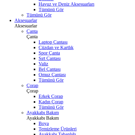
Havuz ve Deniz Aksesuarları
Tümünü Gör
Tümünü Gör
Aksesuarlar
Aksesuarlar
Çanta
Çanta
Laptop Çantası
Cüzdan ve Kartlık
Spor Çanta
Sırt Çantası
Valiz
Bel Çantası
Omuz Çantası
Tümünü Gör
Çorap
Çorap
Erkek Çorap
Kadın Çorap
Tümünü Gör
Ayakkabı Bakım
Ayakkabı Bakım
Boya
Temizleme Ürünleri
Ayakkabı Tabanlığı