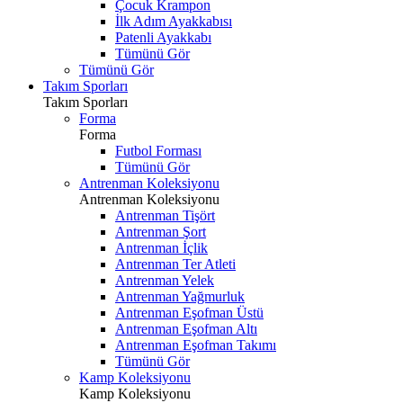
Çocuk Krampon
İlk Adım Ayakkabısı
Patenli Ayakkabı
Tümünü Gör
Tümünü Gör
Takım Sporları
Takım Sporları
Forma
Forma
Futbol Forması
Tümünü Gör
Antrenman Koleksiyonu
Antrenman Koleksiyonu
Antrenman Tişört
Antrenman Şort
Antrenman İçlik
Antrenman Ter Atleti
Antrenman Yelek
Antrenman Yağmurluk
Antrenman Eşofman Üstü
Antrenman Eşofman Altı
Antrenman Eşofman Takımı
Tümünü Gör
Kamp Koleksiyonu
Kamp Koleksiyonu