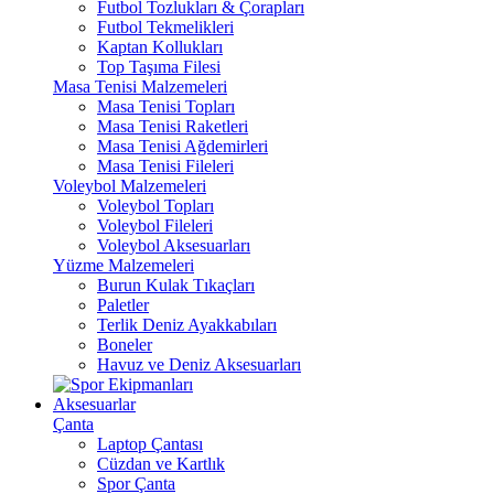
Futbol Tozlukları & Çorapları
Futbol Tekmelikleri
Kaptan Kollukları
Top Taşıma Filesi
Masa Tenisi Malzemeleri
Masa Tenisi Topları
Masa Tenisi Raketleri
Masa Tenisi Ağdemirleri
Masa Tenisi Fileleri
Voleybol Malzemeleri
Voleybol Topları
Voleybol Fileleri
Voleybol Aksesuarları
Yüzme Malzemeleri
Burun Kulak Tıkaçları
Paletler
Terlik Deniz Ayakkabıları
Boneler
Havuz ve Deniz Aksesuarları
Aksesuarlar
Çanta
Laptop Çantası
Cüzdan ve Kartlık
Spor Çanta