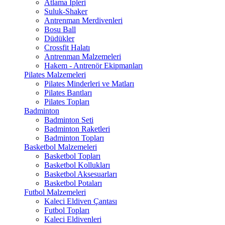
Atlama İpleri
Suluk-Shaker
Antrenman Merdivenleri
Bosu Ball
Düdükler
Crossfit Halatı
Antrenman Malzemeleri
Hakem - Antrenör Ekipmanları
Pilates Malzemeleri
Pilates Minderleri ve Matları
Pilates Bantları
Pilates Topları
Badminton
Badminton Seti
Badminton Raketleri
Badminton Topları
Basketbol Malzemeleri
Basketbol Topları
Basketbol Kollukları
Basketbol Aksesuarları
Basketbol Potaları
Futbol Malzemeleri
Kaleci Eldiven Çantası
Futbol Topları
Kaleci Eldivenleri