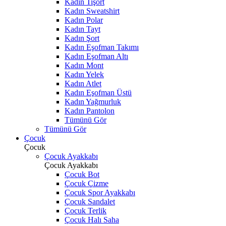
Kadın Tişört
Kadın Sweatshirt
Kadın Polar
Kadın Tayt
Kadın Şort
Kadın Eşofman Takımı
Kadın Eşofman Altı
Kadın Mont
Kadın Yelek
Kadın Atlet
Kadın Eşofman Üstü
Kadın Yağmurluk
Kadın Pantolon
Tümünü Gör
Tümünü Gör
Çocuk
Çocuk
Çocuk Ayakkabı
Çocuk Ayakkabı
Çocuk Bot
Çocuk Çizme
Çocuk Spor Ayakkabı
Çocuk Sandalet
Çocuk Terlik
Çocuk Halı Saha