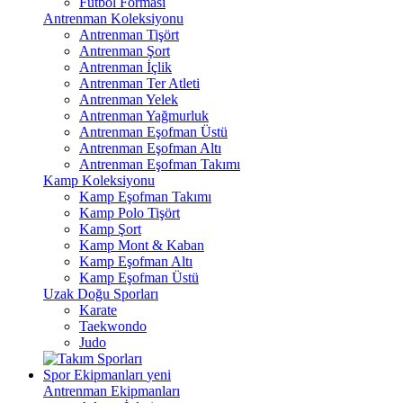
Futbol Forması
Antrenman Koleksiyonu
Antrenman Tişört
Antrenman Şort
Antrenman İçlik
Antrenman Ter Atleti
Antrenman Yelek
Antrenman Yağmurluk
Antrenman Eşofman Üstü
Antrenman Eşofman Altı
Antrenman Eşofman Takımı
Kamp Koleksiyonu
Kamp Eşofman Takımı
Kamp Polo Tişört
Kamp Şort
Kamp Mont & Kaban
Kamp Eşofman Altı
Kamp Eşofman Üstü
Uzak Doğu Sporları
Karate
Taekwondo
Judo
Spor Ekipmanları
yeni
Antrenman Ekipmanları