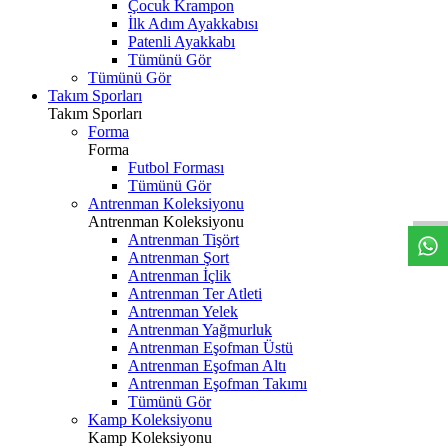
Çocuk Krampon
İlk Adım Ayakkabısı
Patenli Ayakkabı
Tümünü Gör
Tümünü Gör
Takım Sporları
Takım Sporları
Forma
Forma
Futbol Forması
Tümünü Gör
Antrenman Koleksiyonu
Antrenman Koleksiyonu
Antrenman Tişört
Antrenman Şort
Antrenman İçlik
Antrenman Ter Atleti
Antrenman Yelek
Antrenman Yağmurluk
Antrenman Eşofman Üstü
Antrenman Eşofman Altı
Antrenman Eşofman Takımı
Tümünü Gör
Kamp Koleksiyonu
Kamp Koleksiyonu