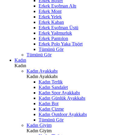
Erkek Boxer
Erkek Eşofman Altı
Erkek Mont
Erkek Yelek
Erkek Kaban
Erkek Eşofman Üstü
Erkek Yağmurluk
Erkek Pantolon
Erkek Polo Yaka Tişört
Tümünü Gör
Tümünü Gör
Kadın
Kadın
Kadın Ayakkabı
Kadın Ayakkabı
Kadın Terlik
Kadın Sandalet
Kadın Spor Ayakkabı
Kadın Günlük Ayakkabı
Kadın Bot
Kadın Çizme
Kadın Outdoor Ayakkabı
Tümünü Gör
Kadın Giyim
Kadın Giyim