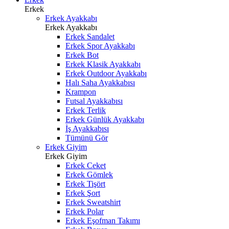
Erkek
Erkek Ayakkabı
Erkek Ayakkabı
Erkek Sandalet
Erkek Spor Ayakkabı
Erkek Bot
Erkek Klasik Ayakkabı
Erkek Outdoor Ayakkabı
Halı Saha Ayakkabısı
Krampon
Futsal Ayakkabısı
Erkek Terlik
Erkek Günlük Ayakkabı
İş Ayakkabısı
Tümünü Gör
Erkek Giyim
Erkek Giyim
Erkek Ceket
Erkek Gömlek
Erkek Tişört
Erkek Şort
Erkek Sweatshirt
Erkek Polar
Erkek Eşofman Takımı