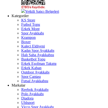
Yetkili Satıcı Belgeleri
Kategoriler
KS Store
Futbol Topu
Erkek Mont
Spor Ayakkabı
Krampon
Boxer
Kaleci Eldiveni
Kadın Spor Ayakkabı
Halı Saha Ayakkabısı
Basketbol Topu
Erkek Eşofman Takımı
Erkek Kaban
Outdoor Ayakkabı
Spor Çantası
Futsal Ayakkabısı
Markalar
Reebok Ayakkabı
Polo Ayakkabı
Diadora
Uhlsport
Vicco Spor Ayakkabı