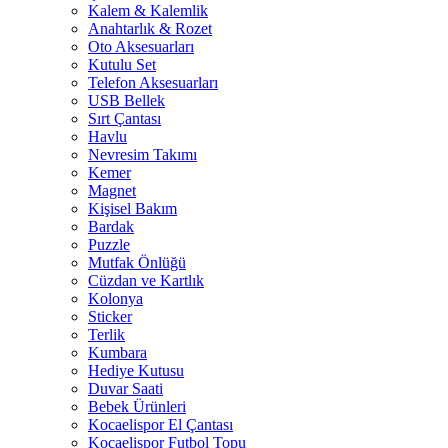
Kalem & Kalemlik
Anahtarlık & Rozet
Oto Aksesuarları
Kutulu Set
Telefon Aksesuarları
USB Bellek
Sırt Çantası
Havlu
Nevresim Takımı
Kemer
Magnet
Kişisel Bakım
Bardak
Puzzle
Mutfak Önlüğü
Cüzdan ve Kartlık
Kolonya
Sticker
Terlik
Kumbara
Hediye Kutusu
Duvar Saati
Bebek Ürünleri
Kocaelispor El Çantası
Kocaelispor Futbol Topu