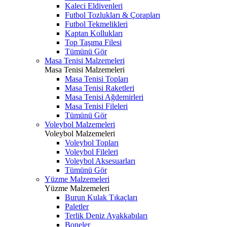
Kaleci Eldivenleri
Futbol Tozlukları & Çorapları
Futbol Tekmelikleri
Kaptan Kollukları
Top Taşıma Filesi
Tümünü Gör
Masa Tenisi Malzemeleri
Masa Tenisi Malzemeleri
Masa Tenisi Topları
Masa Tenisi Raketleri
Masa Tenisi Ağdemirleri
Masa Tenisi Fileleri
Tümünü Gör
Voleybol Malzemeleri
Voleybol Malzemeleri
Voleybol Topları
Voleybol Fileleri
Voleybol Aksesuarları
Tümünü Gör
Yüzme Malzemeleri
Yüzme Malzemeleri
Burun Kulak Tıkaçları
Paletler
Terlik Deniz Ayakkabıları
Boneler