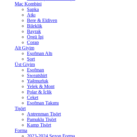
Maç Kombini
Şapka
Atkı
Bere & Eldiven
Bileklik
Bayrak
Örgü İpi
Çorap
Alt Giyim
Eşofman Altı
Şort
Üst Giyim
Eşofman
Sweatshirt
Yağmurluk
Yelek & Mont
Polar & İçlik
Ceket
Eşofman Takımı
Tişört
Antrenman Tişört
Pamuklu Tişört
Kamp Tişört
Forma
2023-2024 Sezon Forma