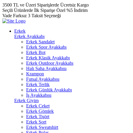
3500 TL ve Üzeri Siparişlerde Ücretsiz Kargo
Seçili Ürünlerde İlk Siparişe Özel %5 İndirim
Vade Farksız 3 Taksit Seçeneği
Erkek
Erkek Ayakkabı
Erkek Sandalet
Erkek Spor Ayakkabı
Erkek Bot
Erkek Klasik Ayakkabı
Erkek Outdoor Ayakkabı
Halı Saha Ayakkabısı
Krampon
Futsal Ayakkabısı
Erkek Terlik
Erkek Günlük Ayakkabı
İş Ayakkabısı
Erkek Giyim
Erkek Ceket
Erkek Gömlek
Erkek Tişört
Erkek Şort
Erkek Sweatshirt
Erkek Polar