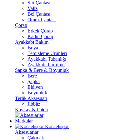
Sırt Çantası
Valiz
Bel Çantası
Omuz Çantası
Çorap
Erkek Çorap
Kadın Çorap
Ayakkabı Bakım
Boya
Temizleme Ürünleri
Ayakkabı Tabanlığı
Ayakkabı Parfümü
Şapka & Bere & Boyunluk
Bere
Şapka
Eldiven
Boyunluk
Terlik Aksesuarı
Jibbitz
Kaykay & Paten
Markalar
Kocaelispor
Aksesuarlar
Çakmak