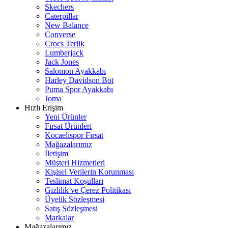
Skechers
Caterpillar
New Balance
Converse
Crocs Terlik
Lumberjack
Jack Jones
Salomon Ayakkabı
Harley Davidson Bot
Puma Spor Ayakkabı
Joma
Hızlı Erişim
Yeni Ürünler
Fırsat Ürünleri
Kocaelispor Fırsat
Mağazalarımız
İletişim
Müşteri Hizmetleri
Kişisel Verilerin Korunması
Teslimat Koşulları
Gizlilik ve Çerez Politikası
Üyelik Sözleşmesi
Satış Sözleşmesi
Markalar
Mağazalarımız