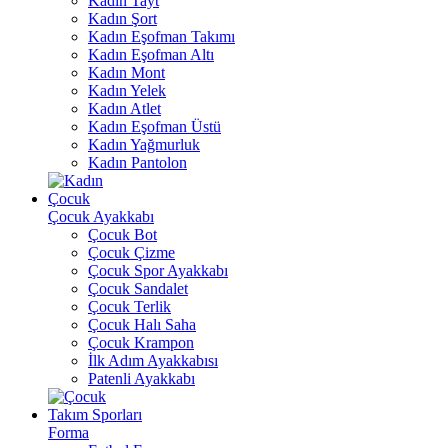
Kadın Tayt
Kadın Şort
Kadın Eşofman Takımı
Kadın Eşofman Altı
Kadın Mont
Kadın Yelek
Kadın Atlet
Kadın Eşofman Üstü
Kadın Yağmurluk
Kadın Pantolon
Çocuk
Çocuk Ayakkabı
Çocuk Bot
Çocuk Çizme
Çocuk Spor Ayakkabı
Çocuk Sandalet
Çocuk Terlik
Çocuk Halı Saha
Çocuk Krampon
İlk Adım Ayakkabısı
Patenli Ayakkabı
Takım Sporları
Forma