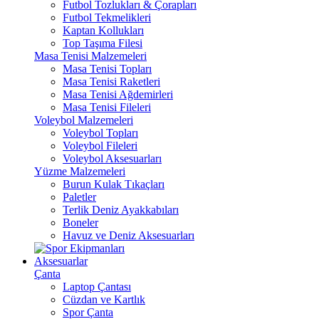
Futbol Tozlukları & Çorapları
Futbol Tekmelikleri
Kaptan Kollukları
Top Taşıma Filesi
Masa Tenisi Malzemeleri
Masa Tenisi Topları
Masa Tenisi Raketleri
Masa Tenisi Ağdemirleri
Masa Tenisi Fileleri
Voleybol Malzemeleri
Voleybol Topları
Voleybol Fileleri
Voleybol Aksesuarları
Yüzme Malzemeleri
Burun Kulak Tıkaçları
Paletler
Terlik Deniz Ayakkabıları
Boneler
Havuz ve Deniz Aksesuarları
Aksesuarlar
Çanta
Laptop Çantası
Cüzdan ve Kartlık
Spor Çanta