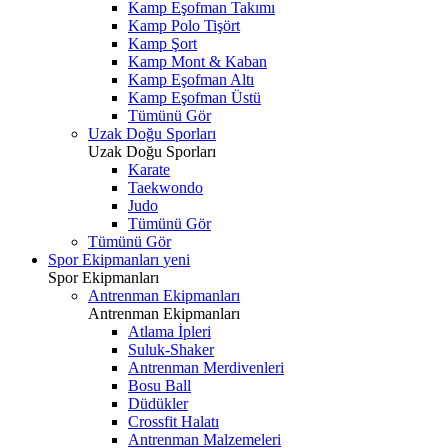
Kamp Eşofman Takımı
Kamp Polo Tişört
Kamp Şort
Kamp Mont & Kaban
Kamp Eşofman Altı
Kamp Eşofman Üstü
Tümünü Gör
Uzak Doğu Sporları
Uzak Doğu Sporları
Karate
Taekwondo
Judo
Tümünü Gör
Tümünü Gör
Spor Ekipmanları
yeni
Spor Ekipmanları
Antrenman Ekipmanları
Antrenman Ekipmanları
Atlama İpleri
Suluk-Shaker
Antrenman Merdivenleri
Bosu Ball
Düdükler
Crossfit Halatı
Antrenman Malzemeleri