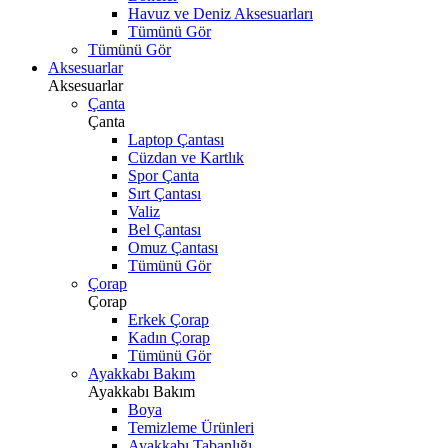
Havuz ve Deniz Aksesuarları
Tümünü Gör
Tümünü Gör
Aksesuarlar
Aksesuarlar
Çanta
Çanta
Laptop Çantası
Cüzdan ve Kartlık
Spor Çanta
Sırt Çantası
Valiz
Bel Çantası
Omuz Çantası
Tümünü Gör
Çorap
Çorap
Erkek Çorap
Kadın Çorap
Tümünü Gör
Ayakkabı Bakım
Ayakkabı Bakım
Boya
Temizleme Ürünleri
Ayakkabı Tabanlığı