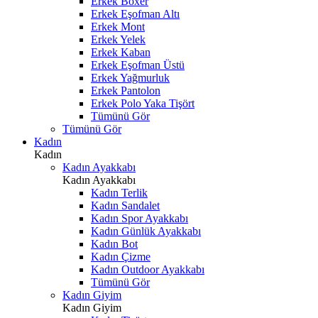
Erkek Boxer
Erkek Eşofman Altı
Erkek Mont
Erkek Yelek
Erkek Kaban
Erkek Eşofman Üstü
Erkek Yağmurluk
Erkek Pantolon
Erkek Polo Yaka Tişört
Tümünü Gör
Tümünü Gör
Kadın
Kadın
Kadın Ayakkabı
Kadın Ayakkabı
Kadın Terlik
Kadın Sandalet
Kadın Spor Ayakkabı
Kadın Günlük Ayakkabı
Kadın Bot
Kadın Çizme
Kadın Outdoor Ayakkabı
Tümünü Gör
Kadın Giyim
Kadın Giyim