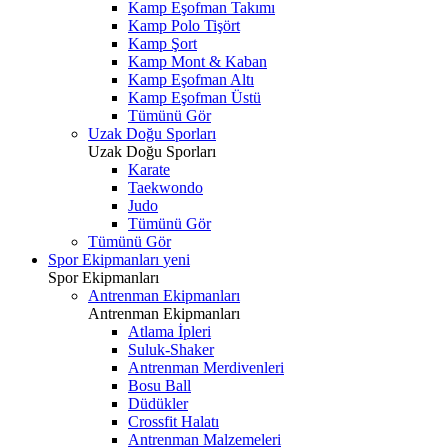
Kamp Eşofman Takımı
Kamp Polo Tişört
Kamp Şort
Kamp Mont & Kaban
Kamp Eşofman Altı
Kamp Eşofman Üstü
Tümünü Gör
Uzak Doğu Sporları
Uzak Doğu Sporları
Karate
Taekwondo
Judo
Tümünü Gör
Tümünü Gör
Spor Ekipmanları
yeni
Spor Ekipmanları
Antrenman Ekipmanları
Antrenman Ekipmanları
Atlama İpleri
Suluk-Shaker
Antrenman Merdivenleri
Bosu Ball
Düdükler
Crossfit Halatı
Antrenman Malzemeleri