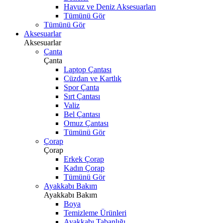
Havuz ve Deniz Aksesuarları
Tümünü Gör
Tümünü Gör
Aksesuarlar
Aksesuarlar
Çanta
Çanta
Laptop Çantası
Cüzdan ve Kartlık
Spor Çanta
Sırt Çantası
Valiz
Bel Çantası
Omuz Çantası
Tümünü Gör
Çorap
Çorap
Erkek Çorap
Kadın Çorap
Tümünü Gör
Ayakkabı Bakım
Ayakkabı Bakım
Boya
Temizleme Ürünleri
Ayakkabı Tabanlığı