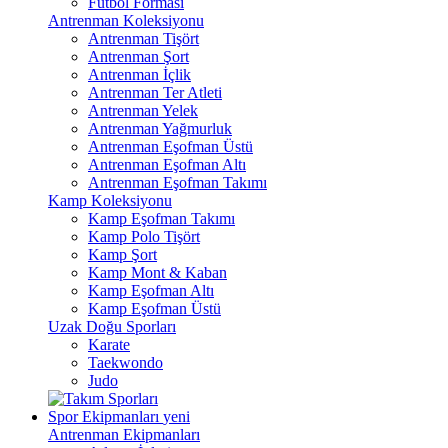
Futbol Forması
Antrenman Koleksiyonu
Antrenman Tişört
Antrenman Şort
Antrenman İçlik
Antrenman Ter Atleti
Antrenman Yelek
Antrenman Yağmurluk
Antrenman Eşofman Üstü
Antrenman Eşofman Altı
Antrenman Eşofman Takımı
Kamp Koleksiyonu
Kamp Eşofman Takımı
Kamp Polo Tişört
Kamp Şort
Kamp Mont & Kaban
Kamp Eşofman Altı
Kamp Eşofman Üstü
Uzak Doğu Sporları
Karate
Taekwondo
Judo
Spor Ekipmanları
yeni
Antrenman Ekipmanları