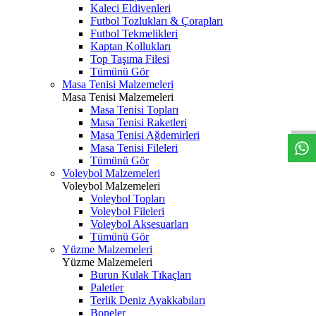
Kaleci Eldivenleri
Futbol Tozlukları & Çorapları
Futbol Tekmelikleri
Kaptan Kollukları
Top Taşıma Filesi
Tümünü Gör
Masa Tenisi Malzemeleri
Masa Tenisi Malzemeleri
Masa Tenisi Topları
Masa Tenisi Raketleri
Masa Tenisi Ağdemirleri
Masa Tenisi Fileleri
Tümünü Gör
Voleybol Malzemeleri
Voleybol Malzemeleri
Voleybol Topları
Voleybol Fileleri
Voleybol Aksesuarları
Tümünü Gör
Yüzme Malzemeleri
Yüzme Malzemeleri
Burun Kulak Tıkaçları
Paletler
Terlik Deniz Ayakkabıları
Boneler