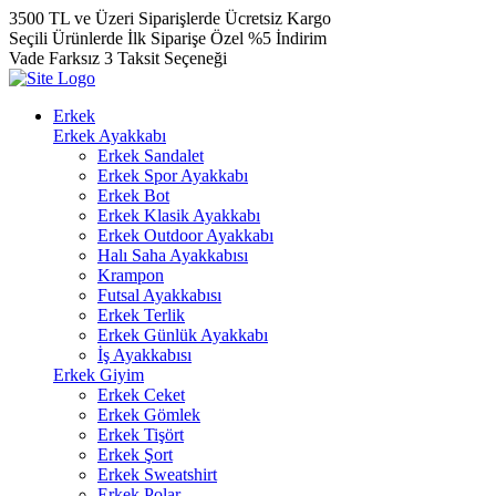
3500 TL ve Üzeri Siparişlerde Ücretsiz Kargo
Seçili Ürünlerde İlk Siparişe Özel %5 İndirim
Vade Farksız 3 Taksit Seçeneği
Erkek
Erkek Ayakkabı
Erkek Sandalet
Erkek Spor Ayakkabı
Erkek Bot
Erkek Klasik Ayakkabı
Erkek Outdoor Ayakkabı
Halı Saha Ayakkabısı
Krampon
Futsal Ayakkabısı
Erkek Terlik
Erkek Günlük Ayakkabı
İş Ayakkabısı
Erkek Giyim
Erkek Ceket
Erkek Gömlek
Erkek Tişört
Erkek Şort
Erkek Sweatshirt
Erkek Polar