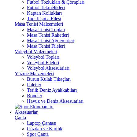
Futbol Tozlukları & Çorapları
Futbol Tekmelikleri
Kaptan Kollukları
Top Taşıma Filesi
Masa Tenisi Malzemeleri
Masa Tenisi Topları
Masa Tenisi Raketleri
Masa Tenisi Ağdemirleri
Masa Tenisi Fileleri
Voleybol Malzemeleri
Voleybol Topları
Voleybol Fileleri
Voleybol Aksesuarları
Yüzme Malzemeleri
Burun Kulak Tıkaçları
Paletler
Terlik Deniz Ayakkabıları
Boneler
Havuz ve Deniz Aksesuarları
Aksesuarlar
Çanta
Laptop Çantası
Cüzdan ve Kartlık
Spor Çanta