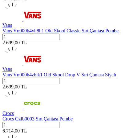
Vans
Vans Vn000h4yh8h1 Old Skool Classic Sırt Çantası Pembe
2.699,00
TL
Vans
Vans Vn000h4zblk1 Old Skool Drop V Sırt Çantası Siyah
2.699,00
TL
Crocs
Crocs Czfb0003 Sırt Çantası Pembe
6.714,00
TL