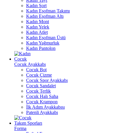
Kadın Tayt
Kadın Şort
Kadın Eşofman Takımı
Kadın Eşofman Altı
Kadın Mont
Kadın Yelek
Kadın Atlet
Kadın Eşofman Üstü
Kadın Yağmurluk
Kadın Pantolon
Çocuk
Çocuk Ayakkabı
Çocuk Bot
Çocuk Çizme
Çocuk Spor Ayakkabı
Çocuk Sandalet
Çocuk Terlik
Çocuk Halı Saha
Çocuk Krampon
İlk Adım Ayakkabısı
Patenli Ayakkabı
Takım Sporları
Forma