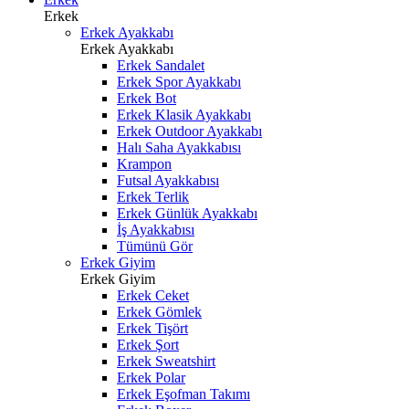
Erkek
Erkek Ayakkabı
Erkek Ayakkabı
Erkek Sandalet
Erkek Spor Ayakkabı
Erkek Bot
Erkek Klasik Ayakkabı
Erkek Outdoor Ayakkabı
Halı Saha Ayakkabısı
Krampon
Futsal Ayakkabısı
Erkek Terlik
Erkek Günlük Ayakkabı
İş Ayakkabısı
Tümünü Gör
Erkek Giyim
Erkek Giyim
Erkek Ceket
Erkek Gömlek
Erkek Tişört
Erkek Şort
Erkek Sweatshirt
Erkek Polar
Erkek Eşofman Takımı