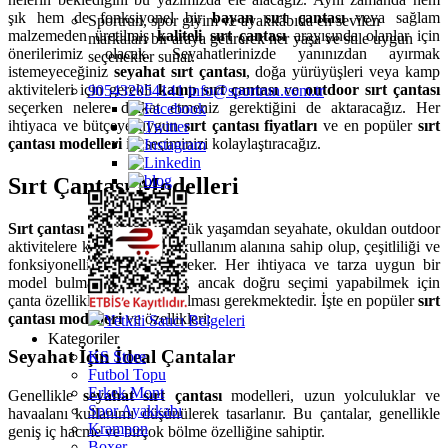
şık hem de fonksiyonel bir
bayan sırt çantası
veya sağlam
Sportrun, spor giyim ve ayakkabıda en sevilen
malzemeden üretilmiş
kaliteli sırt çantası
arayışında olanlar için
markaları bir araya getirerek her yaşa ve stile uygun
önerilerimiz olacak. Seyahatlerinizde yanınızdan ayırmak
seçenekler sunar.
istemeyeceğiniz
seyahat sırt çantası
, doğa yürüyüşleri veya kamp
aktiviteleri için gerekli
kamp sırt çantası
ve
outdoor sırt çantası
905432054141
info@sportrun.com.tr
seçerken nelere dikkat etmeniz gerektiğini de aktaracağız. Her
ihtiyaca ve bütçeye uygun
sırt çantası fiyatları
ve en popüler
sırt
çantası modelleri
ile seçiminizi kolaylaştıracağız.
Sırt Çantası Modelleri
Sırt çantası modelleri
, günlük yaşamdan seyahate, okuldan outdoor
aktivitelere kadar geniş bir kullanım alanına sahip olup, çeşitliliği ve
fonksiyonelliği ile dikkat çeker. Her ihtiyaca ve tarza uygun bir
model bulmak mümkündür, ancak doğru seçimi yapabilmek için
çanta özelliklerinin iyi anlaşılması gerekmektedir. İşte en popüler
sırt
çantası modelleri
ve özellikleri:
Yetkili Satıcı Belgeleri
Kategoriler
Seyahat İçin İdeal Çantalar
KS Store
Futbol Topu
Erkek Mont
Genellikle
seyahat sırt çantası
modelleri, uzun yolculuklar ve
Spor Ayakkabı
havaalanı kullanımı düşünülerek tasarlanır. Bu çantalar, genellikle
Krampon
geniş iç hacme ve birçok bölme özelliğine sahiptir.
Boxer