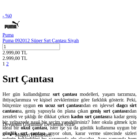
- %
0
Puma
Puma 092012 Süper Sırt Çantası Siyah
2.999,00
TL
2.999,00
TL
1
2
Sırt Çantası
Her gün kullandığımız
sırt çantası
modelleri, yaşam tarzımıza,
ihtiyaçlarımıza ve kişisel zevklerimize göre farklılık gösterir. Peki,
bütçenize uygun
en ucuz sırt çantası
ndan en işlevsel
dagcı sirt
cantası
na, geniş yapısıyla ön plana çıkan
geniş sırt çantası
ndan
zerafeti ve şıklığı ile dikkat çeken
kadın sırt çantası
na kadar geniş
bir yelpazede nasıl bir seçim yapabilirsiniz? İster okula gitmek için
Devamını Görüntüle
Devamını Gizle
ideal bir
okul çantası
, ister işe ya da günlük kullanıma uygun bir
günlük sırt çantası
arıyor olun, karar verme sürecinde sizleri
Müşteri Hizmetleri
nelerin beklediğini bu yazımızda ele alacağız. Aynı zamanda hem