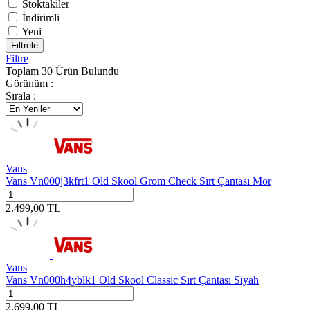
Stoktakiler
İndirimli
Yeni
Filtrele
Filtre
Toplam
30
Ürün Bulundu
Görünüm :
Sırala :
Vans
Vans Vn000j3kfrt1 Old Skool Grom Check Sırt Çantası Mor
2.499,00
TL
Vans
Vans Vn000h4yblk1 Old Skool Classic Sırt Çantası Siyah
2.699,00
TL