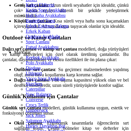
Kaleci Eldiveni
Geniş sırt çantası
: Uzun süreli seyahatler için idealdir, çünkü
Kadın Spor Ayakkabı
çok sayıda eşyayı düzenli bir şekilde yerleştirmek
Halı Saha Ayakkabısı
mümkündür.
Basketbol Topu
Küçük sırt çantası
: Kısa süreli veya hafta sonu kaçamakları
Erkek Eşofman Takımı
için uygundur. Az sayıda eşya taşıyacak olanlar için idealdir.
Erkek Kaban
Outdoor Ayakkabı
Outdoor ve Kamp Çantaları
Spor Çantası
Futsal Ayakkabısı
Dağcı sırt çantası
ve
kamp sırt çantası
modelleri, doğa yürüyüşleri
Markalar
ve kamp aktiviteleri için özel olarak üretilmiş çantalardır. Bu
Reebok Ayakkabı
çantalar, dayanıklılıkları ve ekstra özellikleri ile ön plana çıkar:
Polo Ayakkabı
Diadora
Outdoor sırt çantası
: Su geçirmez malzemelerden yapılmış
Uhlsport
olup, zorlu hava koşullarına karşı koruma sağlar.
Vicco Spor Ayakkabı
Dağcı sırt çantası
: Yük taşıma kapasitesi yüksek olan ve bel
Skechers
destekli modellerdir, uzun süreli yürüyüşlerde konfor sağlar.
Caterpillar
New Balance
Günlük Kullanım için Çantalar
Converse
Crocs Terlik
Günlük sırt çantası
modelleri, günlük kullanıma uygun, estetik ve
Lumberjack
fonksiyonel çözümler sunar.
Jack Jones
Salomon Ayakkabı
Okul çantası
: Ergonomik tasarımlarla öğrencilerin sırt
Harley Davidson Bot
sağlığını korur. Çeşitli bölmeler kitap ve defterler için