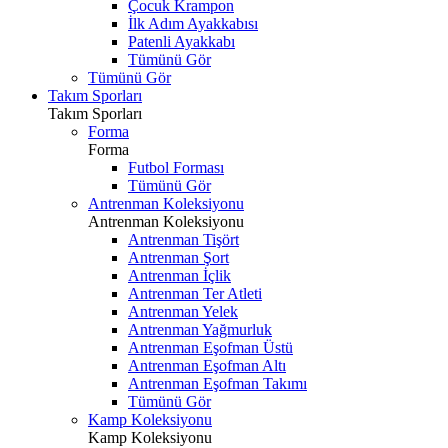
Çocuk Krampon
İlk Adım Ayakkabısı
Patenli Ayakkabı
Tümünü Gör
Tümünü Gör
Takım Sporları
Takım Sporları
Forma
Forma
Futbol Forması
Tümünü Gör
Antrenman Koleksiyonu
Antrenman Koleksiyonu
Antrenman Tişört
Antrenman Şort
Antrenman İçlik
Antrenman Ter Atleti
Antrenman Yelek
Antrenman Yağmurluk
Antrenman Eşofman Üstü
Antrenman Eşofman Altı
Antrenman Eşofman Takımı
Tümünü Gör
Kamp Koleksiyonu
Kamp Koleksiyonu