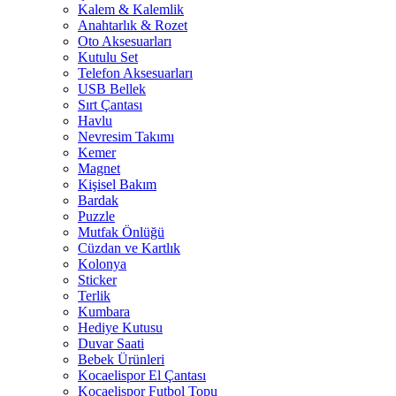
Kalem & Kalemlik
Anahtarlık & Rozet
Oto Aksesuarları
Kutulu Set
Telefon Aksesuarları
USB Bellek
Sırt Çantası
Havlu
Nevresim Takımı
Kemer
Magnet
Kişisel Bakım
Bardak
Puzzle
Mutfak Önlüğü
Cüzdan ve Kartlık
Kolonya
Sticker
Terlik
Kumbara
Hediye Kutusu
Duvar Saati
Bebek Ürünleri
Kocaelispor El Çantası
Kocaelispor Futbol Topu