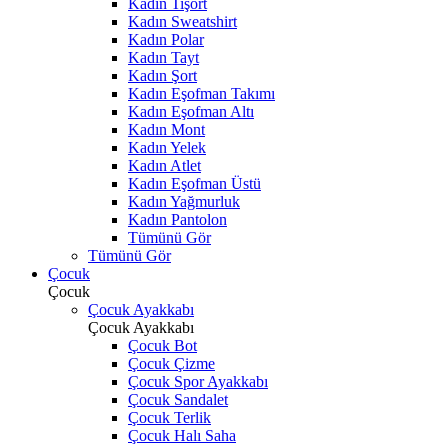
Kadın Tişört
Kadın Sweatshirt
Kadın Polar
Kadın Tayt
Kadın Şort
Kadın Eşofman Takımı
Kadın Eşofman Altı
Kadın Mont
Kadın Yelek
Kadın Atlet
Kadın Eşofman Üstü
Kadın Yağmurluk
Kadın Pantolon
Tümünü Gör
Tümünü Gör
Çocuk
Çocuk
Çocuk Ayakkabı
Çocuk Ayakkabı
Çocuk Bot
Çocuk Çizme
Çocuk Spor Ayakkabı
Çocuk Sandalet
Çocuk Terlik
Çocuk Halı Saha