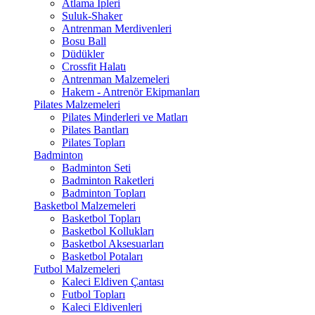
Atlama İpleri
Suluk-Shaker
Antrenman Merdivenleri
Bosu Ball
Düdükler
Crossfit Halatı
Antrenman Malzemeleri
Hakem - Antrenör Ekipmanları
Pilates Malzemeleri
Pilates Minderleri ve Matları
Pilates Bantları
Pilates Topları
Badminton
Badminton Seti
Badminton Raketleri
Badminton Topları
Basketbol Malzemeleri
Basketbol Topları
Basketbol Kollukları
Basketbol Aksesuarları
Basketbol Potaları
Futbol Malzemeleri
Kaleci Eldiven Çantası
Futbol Topları
Kaleci Eldivenleri