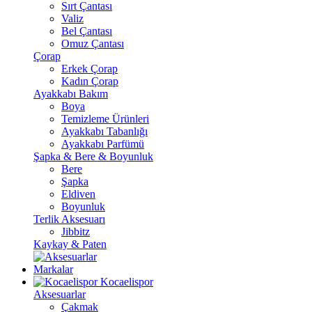
Sırt Çantası
Valiz
Bel Çantası
Omuz Çantası
Çorap
Erkek Çorap
Kadın Çorap
Ayakkabı Bakım
Boya
Temizleme Ürünleri
Ayakkabı Tabanlığı
Ayakkabı Parfümü
Şapka & Bere & Boyunluk
Bere
Şapka
Eldiven
Boyunluk
Terlik Aksesuarı
Jibbitz
Kaykay & Paten
Markalar
Kocaelispor
Aksesuarlar
Çakmak