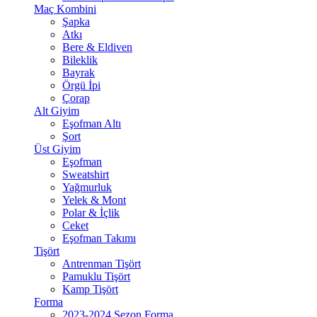
Maç Kombini
Şapka
Atkı
Bere & Eldiven
Bileklik
Bayrak
Örgü İpi
Çorap
Alt Giyim
Eşofman Altı
Şort
Üst Giyim
Eşofman
Sweatshirt
Yağmurluk
Yelek & Mont
Polar & İçlik
Ceket
Eşofman Takımı
Tişört
Antrenman Tişört
Pamuklu Tişört
Kamp Tişört
Forma
2023-2024 Sezon Forma