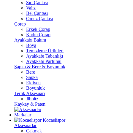
Sırt Çantası
Valiz
Bel Çantası
Omuz Çantası
Çorap
Erkek Çorap
Kadın Çorap
Ayakkabı Bakım
Boya
Temizleme Ürünleri
Ayakkabı Tabanlığı
Ayakkabı Parfümü
Şapka & Bere & Boyunluk
Bere
Şapka
Eldiven
Boyunluk
Terlik Aksesuarı
Jibbitz
Kaykay & Paten
Markalar
Kocaelispor
Aksesuarlar
Çakmak