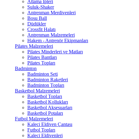
Atlama İpleri
Suluk-Shaker
Antrenman Merdivenleri
Bosu Ball
Düdükler
Crossfit Halatı
Antrenman Malzemeleri
Hakem - Antrenör Ekipmanları
Pilates Malzemeleri
Pilates Minderleri ve Matları
Pilates Bantları
Pilates Topları
Badminton
Badminton Seti
Badminton Raketleri
Badminton Topları
Basketbol Malzemeleri
Basketbol Topları
Basketbol Kollukları
Basketbol Aksesuarları
Basketbol Potaları
Futbol Malzemeleri
Kaleci Eldiven Çantası
Futbol Topları
Kaleci Eldivenleri