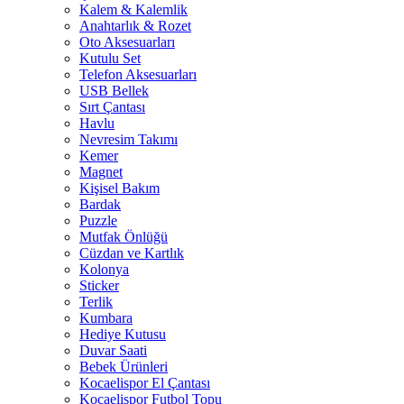
Kalem & Kalemlik
Anahtarlık & Rozet
Oto Aksesuarları
Kutulu Set
Telefon Aksesuarları
USB Bellek
Sırt Çantası
Havlu
Nevresim Takımı
Kemer
Magnet
Kişisel Bakım
Bardak
Puzzle
Mutfak Önlüğü
Cüzdan ve Kartlık
Kolonya
Sticker
Terlik
Kumbara
Hediye Kutusu
Duvar Saati
Bebek Ürünleri
Kocaelispor El Çantası
Kocaelispor Futbol Topu