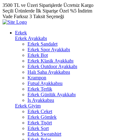
3500 TL ve Üzeri Siparişlerde Ücretsiz Kargo
Seçili Ürünlerde İlk Siparişe Özel %5 İndirim
Vade Farksız 3 Taksit Seçeneği
Erkek
Erkek Ayakkabı
Erkek Sandalet
Erkek Spor Ayakkabı
Erkek Bot
Erkek Klasik Ayakkabı
Erkek Outdoor Ayakkabı
Halı Saha Ayakkabısı
Krampon
Futsal Ayakkabısı
Erkek Terlik
Erkek Günlük Ayakkabı
İş Ayakkabısı
Erkek Giyim
Erkek Ceket
Erkek Gömlek
Erkek Tişört
Erkek Şort
Erkek Sweatshirt
Erkek Polar