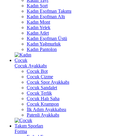
Kadın Tayt
Kadın Şort
Kadın Eşofman Takımı
Kadın Eşofman Altı
Kadın Mont
Kadın Yelek
Kadın Atlet
Kadın Eşofman Üstü
Kadın Yağmurluk
Kadın Pantolon
Çocuk
Çocuk Ayakkabı
Çocuk Bot
Çocuk Çizme
Çocuk Spor Ayakkabı
Çocuk Sandalet
Çocuk Terlik
Çocuk Halı Saha
Çocuk Krampon
İlk Adım Ayakkabısı
Patenli Ayakkabı
Takım Sporları
Forma