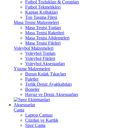
Futbol Tozlukları & Çorapları
Futbol Tekmelikleri
Kaptan Kollukları
Top Taşıma Filesi
Masa Tenisi Malzemeleri
Masa Tenisi Topları
Masa Tenisi Raketleri
Masa Tenisi Ağdemirleri
Masa Tenisi Fileleri
Voleybol Malzemeleri
Voleybol Topları
Voleybol Fileleri
Voleybol Aksesuarları
Yüzme Malzemeleri
Burun Kulak Tıkaçları
Paletler
Terlik Deniz Ayakkabıları
Boneler
Havuz ve Deniz Aksesuarları
Aksesuarlar
Çanta
Laptop Çantası
Cüzdan ve Kartlık
Spor Çanta