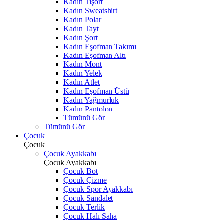
Kadın Tişört
Kadın Sweatshirt
Kadın Polar
Kadın Tayt
Kadın Şort
Kadın Eşofman Takımı
Kadın Eşofman Altı
Kadın Mont
Kadın Yelek
Kadın Atlet
Kadın Eşofman Üstü
Kadın Yağmurluk
Kadın Pantolon
Tümünü Gör
Tümünü Gör
Çocuk
Çocuk
Çocuk Ayakkabı
Çocuk Ayakkabı
Çocuk Bot
Çocuk Çizme
Çocuk Spor Ayakkabı
Çocuk Sandalet
Çocuk Terlik
Çocuk Halı Saha