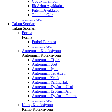
Çocuk Krampon
İlk Adım Ayakkabısı
Patenli Ayakkabı
Tümünü Gör
Tümünü Gör
Takım Sporları
Takım Sporları
Forma
Forma
Futbol Forması
Tümünü Gör
Antrenman Koleksiyonu
Antrenman Koleksiyonu
Antrenman Tişört
Antrenman Şort
Antrenman İçlik
Antrenman Ter Atleti
Antrenman Yelek
Antrenman Yağmurluk
Antrenman Eşofman Üstü
Antrenman Eşofman Altı
Antrenman Eşofman Takımı
Tümünü Gör
Kamp Koleksiyonu
Kamp Koleksiyonu