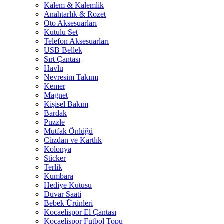
Kalem & Kalemlik
Anahtarlık & Rozet
Oto Aksesuarları
Kutulu Set
Telefon Aksesuarları
USB Bellek
Sırt Çantası
Havlu
Nevresim Takımı
Kemer
Magnet
Kişisel Bakım
Bardak
Puzzle
Mutfak Önlüğü
Cüzdan ve Kartlık
Kolonya
Sticker
Terlik
Kumbara
Hediye Kutusu
Duvar Saati
Bebek Ürünleri
Kocaelispor El Çantası
Kocaelispor Futbol Topu