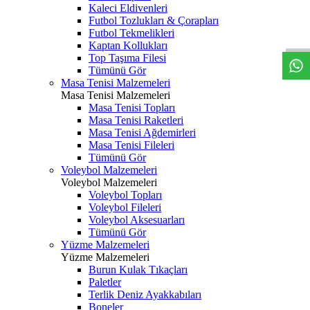
Kaleci Eldivenleri
Futbol Tozlukları & Çorapları
Futbol Tekmelikleri
Kaptan Kollukları
Top Taşıma Filesi
Tümünü Gör
Masa Tenisi Malzemeleri
Masa Tenisi Malzemeleri
Masa Tenisi Topları
Masa Tenisi Raketleri
Masa Tenisi Ağdemirleri
Masa Tenisi Fileleri
Tümünü Gör
Voleybol Malzemeleri
Voleybol Malzemeleri
Voleybol Topları
Voleybol Fileleri
Voleybol Aksesuarları
Tümünü Gör
Yüzme Malzemeleri
Yüzme Malzemeleri
Burun Kulak Tıkaçları
Paletler
Terlik Deniz Ayakkabıları
Boneler