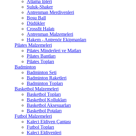
Atlama İpleri
Suluk-Shaker
Antrenman Merdivenleri
Bosu Ball
Düdükler
Crossfit Halatı
Antrenman Malzemeleri
Hakem - Antrenör Ekipmanları
Pilates Malzemeleri
Pilates Minderleri ve Matları
Pilates Bantları
Pilates Topları
Badminton
Badminton Seti
Badminton Raketleri
Badminton Topları
Basketbol Malzemeleri
Basketbol Topları
Basketbol Kollukları
Basketbol Aksesuarları
Basketbol Potaları
Futbol Malzemeleri
Kaleci Eldiven Çantası
Futbol Topları
Kaleci Eldivenleri