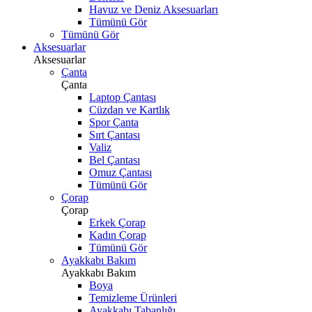
Havuz ve Deniz Aksesuarları
Tümünü Gör
Tümünü Gör
Aksesuarlar
Aksesuarlar
Çanta
Çanta
Laptop Çantası
Cüzdan ve Kartlık
Spor Çanta
Sırt Çantası
Valiz
Bel Çantası
Omuz Çantası
Tümünü Gör
Çorap
Çorap
Erkek Çorap
Kadın Çorap
Tümünü Gör
Ayakkabı Bakım
Ayakkabı Bakım
Boya
Temizleme Ürünleri
Ayakkabı Tabanlığı