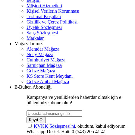
İletişim
Müşteri Hizmetleri
Kişisel Verilerin Korunması
Teslimat Koşulları
Gizlilik ve Çerez Politikası
Üyelik Sözleşmesi
Satış Sözleşmesi
Markalar
Mağazalarımız
Alemdar Mağaza
Ncity Mağaza
Cumhuriyet Mağaza
Sarnıçhan Mağaza
Gebze Mağaza
KS Store Kent Meydanı
Gebze Anibal Mağaza
E-Bülten Aboneliği
Kampanya ve yeniliklerden haberdar olmak için e-
bültenimize abone olun!
Kayıt Ol
KVKK Sözleşmesi'ni
, okudum, kabul ediyorum.
Whastapp Destek Hattı
0 (543) 205 41 41