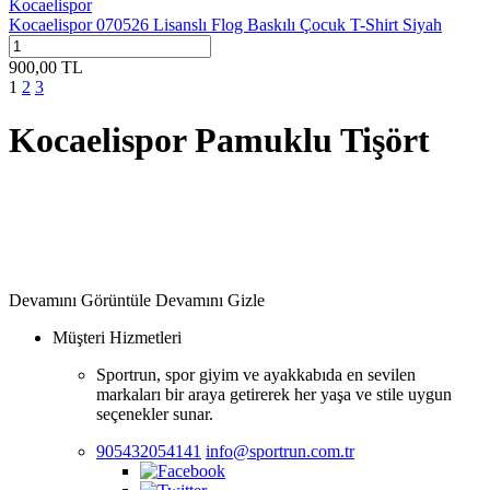
Kocaelispor
Kocaelispor 070526 Lisanslı Flog Baskılı Çocuk T-Shirt Siyah
900,00
TL
1
2
3
Kocaelispor Pamuklu Tişört
Devamını Görüntüle
Devamını Gizle
Müşteri Hizmetleri
Sportrun, spor giyim ve ayakkabıda en sevilen
markaları bir araya getirerek her yaşa ve stile uygun
seçenekler sunar.
905432054141
info@sportrun.com.tr