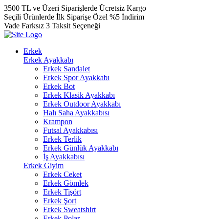
3500 TL ve Üzeri Siparişlerde Ücretsiz Kargo
Seçili Ürünlerde İlk Siparişe Özel %5 İndirim
Vade Farksız 3 Taksit Seçeneği
Erkek
Erkek Ayakkabı
Erkek Sandalet
Erkek Spor Ayakkabı
Erkek Bot
Erkek Klasik Ayakkabı
Erkek Outdoor Ayakkabı
Halı Saha Ayakkabısı
Krampon
Futsal Ayakkabısı
Erkek Terlik
Erkek Günlük Ayakkabı
İş Ayakkabısı
Erkek Giyim
Erkek Ceket
Erkek Gömlek
Erkek Tişört
Erkek Şort
Erkek Sweatshirt
Erkek Polar