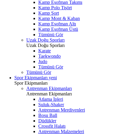
Kamp Eşofman Takımı
Kamp Polo Tişört
Kamp Şort
Kamp Mont & Kaban
Kamp Eşofman Altı
Kamp Eşofman Üstü
Tümünü Gör
Uzak Doğu Sporları
Uzak Doğu Sporları
Karate
Taekwondo
Judo
Tümünü Gör
Tümünü Gör
Spor Ekipmanları
yeni
Spor Ekipmanları
Antrenman Ekipmanları
Antrenman Ekipmanları
Atlama İpleri
Suluk-Shaker
Antrenman Merdivenleri
Bosu Ball
Düdükler
Crossfit Halatı
Antrenman Malzemeleri