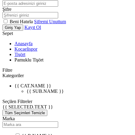
Şifre
Beni Hatırla
Şifremi Unuttum
Kayıt Ol
Giriş Yap
Sepet
Anasayfa
Kocaelispor
Tişört
Pamuklu Tişört
Filtre
Kategoriler
{{ CAT.NAME }}
{{ SUB.NAME }}
Seçilen Filtreler
{{ SELECTED.TEXT }}
Tüm Seçimleri Temizle
Marka