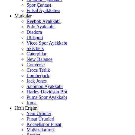
Spor Çantası
Futsal Ayakkabısı
Markalar
Reebok Ayakkabı
Polo Ayakkabı
Diadora
Uhlsport
Vicco Spor Ayakkabı
Skechers
Caterpillar
New Balance
Converse
Crocs Terlik
Lumberjack
Jack Jones
Salomon Ayakkabı
Harley Davidson Bot
Puma Spor Ayakkabı
Joma
Hızlı Erişim
Yeni Ürünler
Fırsat Ürünleri
Kocaelispor Fırsat
Mağazalarımız