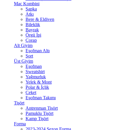
Maç Kombini
Şapka
Atkı
Bere & Eldiven
Bileklik
Bayrak
Örgü İpi
Çorap
Alt Giyim
Eşofman Altı
Şort
Üst Giyim
Eşofman
Sweatshirt
Yağmurluk
Yelek & Mont
Polar & İçlik
Ceket
Eşofman Takımı
Tişört
Antrenman Tişört
Pamuklu Tişört
Kamp Tişört
Forma
2023-2024 Sezon Forma