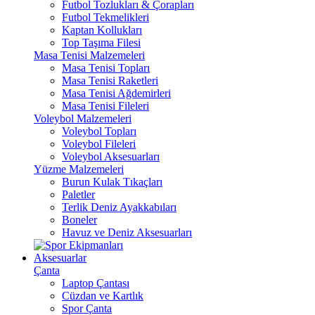
Futbol Tozlukları & Çorapları
Futbol Tekmelikleri
Kaptan Kollukları
Top Taşıma Filesi
Masa Tenisi Malzemeleri
Masa Tenisi Topları
Masa Tenisi Raketleri
Masa Tenisi Ağdemirleri
Masa Tenisi Fileleri
Voleybol Malzemeleri
Voleybol Topları
Voleybol Fileleri
Voleybol Aksesuarları
Yüzme Malzemeleri
Burun Kulak Tıkaçları
Paletler
Terlik Deniz Ayakkabıları
Boneler
Havuz ve Deniz Aksesuarları
Aksesuarlar
Çanta
Laptop Çantası
Cüzdan ve Kartlık
Spor Çanta