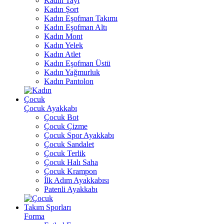
Kadın Tayt
Kadın Şort
Kadın Eşofman Takımı
Kadın Eşofman Altı
Kadın Mont
Kadın Yelek
Kadın Atlet
Kadın Eşofman Üstü
Kadın Yağmurluk
Kadın Pantolon
Çocuk
Çocuk Ayakkabı
Çocuk Bot
Çocuk Çizme
Çocuk Spor Ayakkabı
Çocuk Sandalet
Çocuk Terlik
Çocuk Halı Saha
Çocuk Krampon
İlk Adım Ayakkabısı
Patenli Ayakkabı
Takım Sporları
Forma