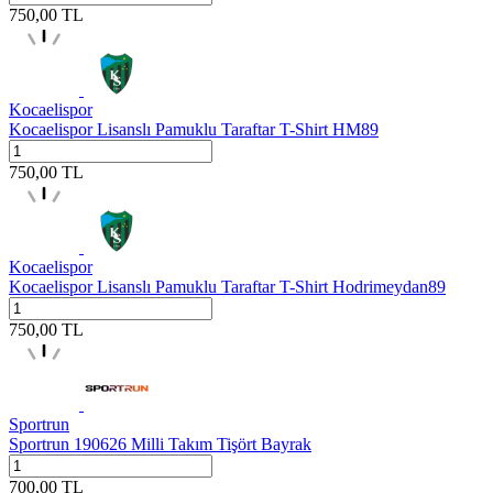
750,00
TL
Kocaelispor
Kocaelispor Lisanslı Pamuklu Taraftar T-Shirt HM89
750,00
TL
Kocaelispor
Kocaelispor Lisanslı Pamuklu Taraftar T-Shirt Hodrimeydan89
750,00
TL
Sportrun
Sportrun 190626 Milli Takım Tişört Bayrak
700,00
TL