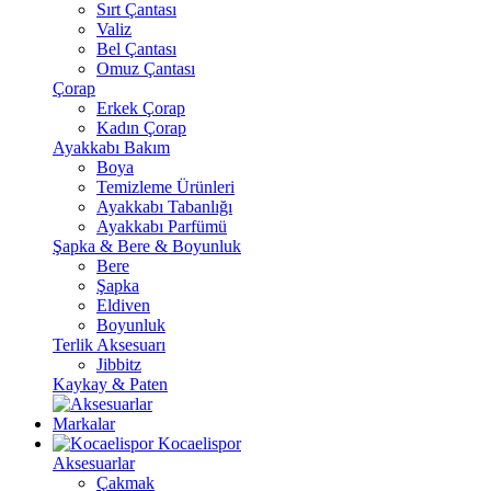
Sırt Çantası
Valiz
Bel Çantası
Omuz Çantası
Çorap
Erkek Çorap
Kadın Çorap
Ayakkabı Bakım
Boya
Temizleme Ürünleri
Ayakkabı Tabanlığı
Ayakkabı Parfümü
Şapka & Bere & Boyunluk
Bere
Şapka
Eldiven
Boyunluk
Terlik Aksesuarı
Jibbitz
Kaykay & Paten
Markalar
Kocaelispor
Aksesuarlar
Çakmak