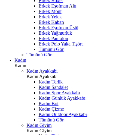
Erkek Boxer
Erkek Eşofman Altı
Erkek Mont
Erkek Yelek
Erkek Kaban
Erkek Eşofman Üstü
Erkek Yağmurluk
Erkek Pantolon
Erkek Polo Yaka Tişört
Tümünü Gör
Tümünü Gör
Kadın
Kadın
Kadın Ayakkabı
Kadın Ayakkabı
Kadın Terlik
Kadın Sandalet
Kadın Spor Ayakkabı
Kadın Günlük Ayakkabı
Kadın Bot
Kadın Çizme
Kadın Outdoor Ayakkabı
Tümünü Gör
Kadın Giyim
Kadın Giyim