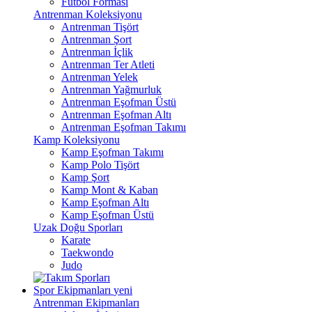
Futbol Forması
Antrenman Koleksiyonu
Antrenman Tişört
Antrenman Şort
Antrenman İçlik
Antrenman Ter Atleti
Antrenman Yelek
Antrenman Yağmurluk
Antrenman Eşofman Üstü
Antrenman Eşofman Altı
Antrenman Eşofman Takımı
Kamp Koleksiyonu
Kamp Eşofman Takımı
Kamp Polo Tişört
Kamp Şort
Kamp Mont & Kaban
Kamp Eşofman Altı
Kamp Eşofman Üstü
Uzak Doğu Sporları
Karate
Taekwondo
Judo
Spor Ekipmanları
yeni
Antrenman Ekipmanları