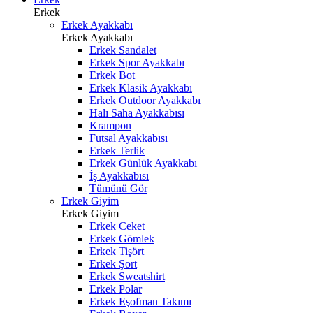
Erkek
Erkek Ayakkabı
Erkek Ayakkabı
Erkek Sandalet
Erkek Spor Ayakkabı
Erkek Bot
Erkek Klasik Ayakkabı
Erkek Outdoor Ayakkabı
Halı Saha Ayakkabısı
Krampon
Futsal Ayakkabısı
Erkek Terlik
Erkek Günlük Ayakkabı
İş Ayakkabısı
Tümünü Gör
Erkek Giyim
Erkek Giyim
Erkek Ceket
Erkek Gömlek
Erkek Tişört
Erkek Şort
Erkek Sweatshirt
Erkek Polar
Erkek Eşofman Takımı