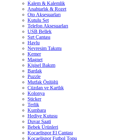
Kalem & Kalemlik
Anahtarlık & Rozet
Oto Aksesuarları
Kutulu Set
Telefon Aksesuarları
USB Bellek
Sırt Çantası
Havlu
Nevresim Takımı
Kemer
Magnet
Kişisel Bakım
Bardak
Puzzle
Mutfak Önlüğü
Cüzdan ve Kartlık
Kolonya
Sticker
Terlik
Kumbara
Hediye Kutusu
Duvar Saati
Bebek Ürünleri
Kocaelispor El Çantası
Kocaelispor Futbol Topu