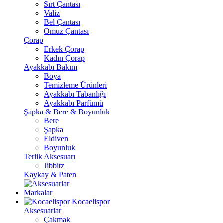
Sırt Çantası
Valiz
Bel Çantası
Omuz Çantası
Çorap
Erkek Çorap
Kadın Çorap
Ayakkabı Bakım
Boya
Temizleme Ürünleri
Ayakkabı Tabanlığı
Ayakkabı Parfümü
Şapka & Bere & Boyunluk
Bere
Şapka
Eldiven
Boyunluk
Terlik Aksesuarı
Jibbitz
Kaykay & Paten
Markalar
Kocaelispor
Aksesuarlar
Çakmak