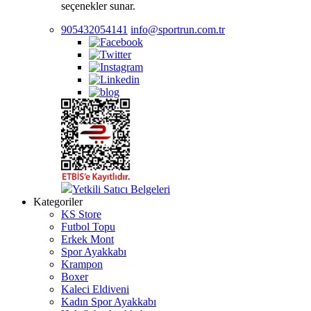
seçenekler sunar.
905432054141
info@sportrun.com.tr
Yetkili Satıcı Belgeleri
Kategoriler
KS Store
Futbol Topu
Erkek Mont
Spor Ayakkabı
Krampon
Boxer
Kaleci Eldiveni
Kadın Spor Ayakkabı