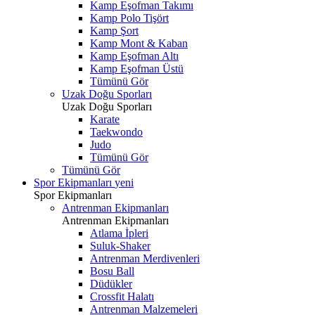
Kamp Eşofman Takımı
Kamp Polo Tişört
Kamp Şort
Kamp Mont & Kaban
Kamp Eşofman Altı
Kamp Eşofman Üstü
Tümünü Gör
Uzak Doğu Sporları
Uzak Doğu Sporları
Karate
Taekwondo
Judo
Tümünü Gör
Tümünü Gör
Spor Ekipmanları
yeni
Spor Ekipmanları
Antrenman Ekipmanları
Antrenman Ekipmanları
Atlama İpleri
Suluk-Shaker
Antrenman Merdivenleri
Bosu Ball
Düdükler
Crossfit Halatı
Antrenman Malzemeleri