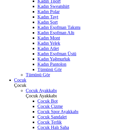
Kadın Tişört
Kadın Sweatshirt
Kadın Polar
Kadın Tayt
Kadın Şort
Kadın Eşofman Takımı
Kadın Eşofman Altı
Kadın Mont
Kadın Yelek
Kadın Atlet
Kadın Eşofman Üstü
Kadın Yağmurluk
Kadın Pantolon
Tümünü Gör
Tümünü Gör
Çocuk
Çocuk
Çocuk Ayakkabı
Çocuk Ayakkabı
Çocuk Bot
Çocuk Çizme
Çocuk Spor Ayakkabı
Çocuk Sandalet
Çocuk Terlik
Çocuk Halı Saha