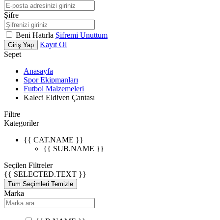
Şifre
Beni Hatırla
Şifremi Unuttum
Kayıt Ol
Giriş Yap
Sepet
Anasayfa
Spor Ekipmanları
Futbol Malzemeleri
Kaleci Eldiven Çantası
Filtre
Kategoriler
{{ CAT.NAME }}
{{ SUB.NAME }}
Seçilen Filtreler
{{ SELECTED.TEXT }}
Tüm Seçimleri Temizle
Marka