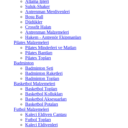
Atlama İpleri
Suluk-Shaker
Antrenman Merdivenleri
Bosu Ball
Düdükler
Crossfit Halatı
Antrenman Malzemeleri
Hakem - Antrenör Ekipmanları
Pilates Malzemeleri
Pilates Minderleri ve Matları
Pilates Bantları
Pilates Topları
Badminton
Badminton Seti
Badminton Raketleri
Badminton Topları
Basketbol Malzemeleri
Basketbol Topları
Basketbol Kollukları
Basketbol Aksesuarları
Basketbol Potaları
Futbol Malzemeleri
Kaleci Eldiven Çantası
Futbol Topları
Kaleci Eldivenleri