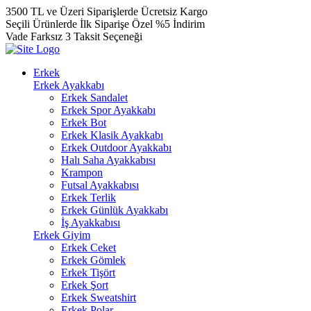
3500 TL ve Üzeri Siparişlerde Ücretsiz Kargo
Seçili Ürünlerde İlk Siparişe Özel %5 İndirim
Vade Farksız 3 Taksit Seçeneği
Erkek
Erkek Ayakkabı
Erkek Sandalet
Erkek Spor Ayakkabı
Erkek Bot
Erkek Klasik Ayakkabı
Erkek Outdoor Ayakkabı
Halı Saha Ayakkabısı
Krampon
Futsal Ayakkabısı
Erkek Terlik
Erkek Günlük Ayakkabı
İş Ayakkabısı
Erkek Giyim
Erkek Ceket
Erkek Gömlek
Erkek Tişört
Erkek Şort
Erkek Sweatshirt
Erkek Polar