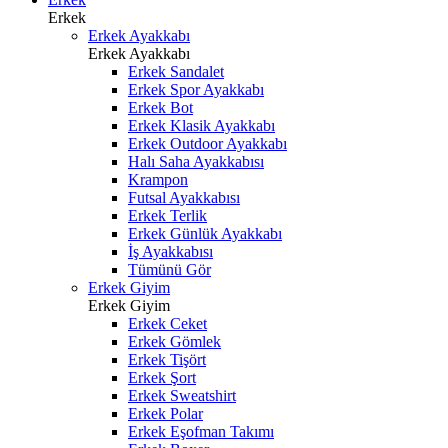
Erkek
Erkek Ayakkabı
Erkek Ayakkabı
Erkek Sandalet
Erkek Spor Ayakkabı
Erkek Bot
Erkek Klasik Ayakkabı
Erkek Outdoor Ayakkabı
Halı Saha Ayakkabısı
Krampon
Futsal Ayakkabısı
Erkek Terlik
Erkek Günlük Ayakkabı
İş Ayakkabısı
Tümünü Gör
Erkek Giyim
Erkek Giyim
Erkek Ceket
Erkek Gömlek
Erkek Tişört
Erkek Şort
Erkek Sweatshirt
Erkek Polar
Erkek Eşofman Takımı