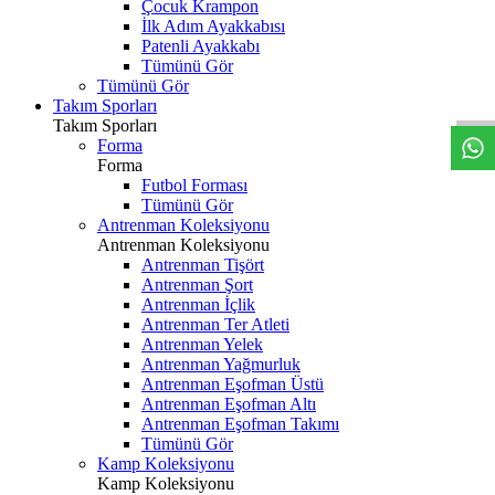
Çocuk Krampon
İlk Adım Ayakkabısı
Patenli Ayakkabı
Tümünü Gör
Tümünü Gör
Takım Sporları
Takım Sporları
Forma
Forma
Futbol Forması
Tümünü Gör
Antrenman Koleksiyonu
Antrenman Koleksiyonu
Antrenman Tişört
Antrenman Şort
Antrenman İçlik
Antrenman Ter Atleti
Antrenman Yelek
Antrenman Yağmurluk
Antrenman Eşofman Üstü
Antrenman Eşofman Altı
Antrenman Eşofman Takımı
Tümünü Gör
Kamp Koleksiyonu
Kamp Koleksiyonu