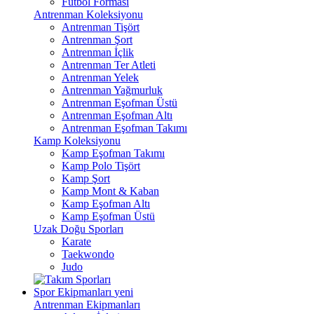
Futbol Forması
Antrenman Koleksiyonu
Antrenman Tişört
Antrenman Şort
Antrenman İçlik
Antrenman Ter Atleti
Antrenman Yelek
Antrenman Yağmurluk
Antrenman Eşofman Üstü
Antrenman Eşofman Altı
Antrenman Eşofman Takımı
Kamp Koleksiyonu
Kamp Eşofman Takımı
Kamp Polo Tişört
Kamp Şort
Kamp Mont & Kaban
Kamp Eşofman Altı
Kamp Eşofman Üstü
Uzak Doğu Sporları
Karate
Taekwondo
Judo
Spor Ekipmanları
yeni
Antrenman Ekipmanları