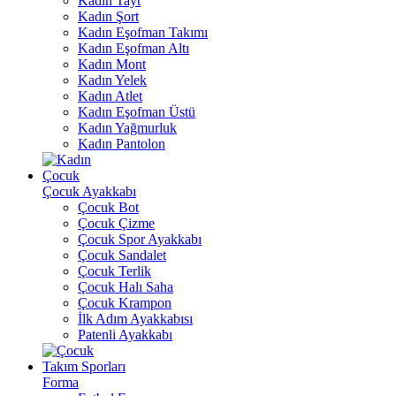
Kadın Tayt
Kadın Şort
Kadın Eşofman Takımı
Kadın Eşofman Altı
Kadın Mont
Kadın Yelek
Kadın Atlet
Kadın Eşofman Üstü
Kadın Yağmurluk
Kadın Pantolon
Çocuk
Çocuk Ayakkabı
Çocuk Bot
Çocuk Çizme
Çocuk Spor Ayakkabı
Çocuk Sandalet
Çocuk Terlik
Çocuk Halı Saha
Çocuk Krampon
İlk Adım Ayakkabısı
Patenli Ayakkabı
Takım Sporları
Forma