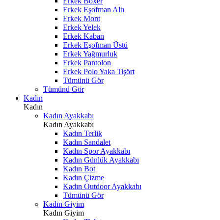
Erkek Boxer
Erkek Eşofman Altı
Erkek Mont
Erkek Yelek
Erkek Kaban
Erkek Eşofman Üstü
Erkek Yağmurluk
Erkek Pantolon
Erkek Polo Yaka Tişört
Tümünü Gör
Tümünü Gör
Kadın
Kadın
Kadın Ayakkabı
Kadın Ayakkabı
Kadın Terlik
Kadın Sandalet
Kadın Spor Ayakkabı
Kadın Günlük Ayakkabı
Kadın Bot
Kadın Çizme
Kadın Outdoor Ayakkabı
Tümünü Gör
Kadın Giyim
Kadın Giyim