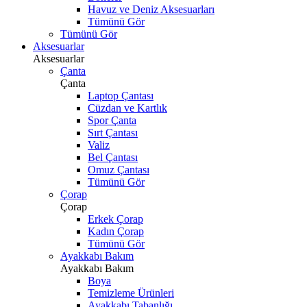
Havuz ve Deniz Aksesuarları
Tümünü Gör
Tümünü Gör
Aksesuarlar
Aksesuarlar
Çanta
Çanta
Laptop Çantası
Cüzdan ve Kartlık
Spor Çanta
Sırt Çantası
Valiz
Bel Çantası
Omuz Çantası
Tümünü Gör
Çorap
Çorap
Erkek Çorap
Kadın Çorap
Tümünü Gör
Ayakkabı Bakım
Ayakkabı Bakım
Boya
Temizleme Ürünleri
Ayakkabı Tabanlığı