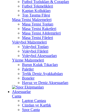
Futbol Tozlukları & Çorapları
Futbol Tekmelikleri
Kaptan Kollukları
Top Taşıma Filesi
Masa Tenisi Malzemeleri
Masa Tenisi Topları
Masa Tenisi Raketleri
Masa Tenisi Ağdemirleri
Masa Tenisi Fileleri
Voleybol Malzemeleri
Voleybol Topları
Voleybol Fileleri
Voleybol Aksesuarları
Yüzme Malzemeleri
Burun Kulak Tıkaçları
Paletler
Terlik Deniz Ayakkabıları
Boneler
Havuz ve Deniz Aksesuarları
Aksesuarlar
Çanta
Laptop Çantası
Cüzdan ve Kartlık
Spor Çanta