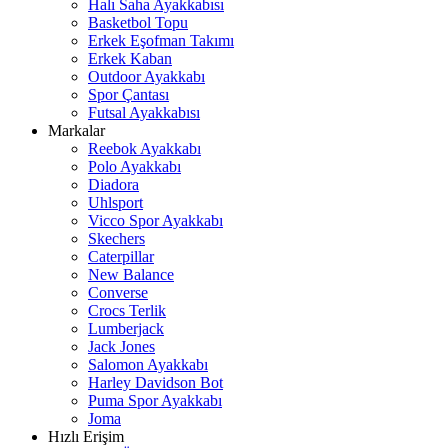
Halı Saha Ayakkabısı
Basketbol Topu
Erkek Eşofman Takımı
Erkek Kaban
Outdoor Ayakkabı
Spor Çantası
Futsal Ayakkabısı
Markalar
Reebok Ayakkabı
Polo Ayakkabı
Diadora
Uhlsport
Vicco Spor Ayakkabı
Skechers
Caterpillar
New Balance
Converse
Crocs Terlik
Lumberjack
Jack Jones
Salomon Ayakkabı
Harley Davidson Bot
Puma Spor Ayakkabı
Joma
Hızlı Erişim