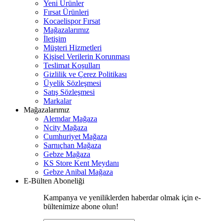
Yeni Ürünler
Fırsat Ürünleri
Kocaelispor Fırsat
Mağazalarımız
İletişim
Müşteri Hizmetleri
Kişisel Verilerin Korunması
Teslimat Koşulları
Gizlilik ve Çerez Politikası
Üyelik Sözleşmesi
Satış Sözleşmesi
Markalar
Mağazalarımız
Alemdar Mağaza
Ncity Mağaza
Cumhuriyet Mağaza
Sarnıçhan Mağaza
Gebze Mağaza
KS Store Kent Meydanı
Gebze Anibal Mağaza
E-Bülten Aboneliği
Kampanya ve yeniliklerden haberdar olmak için e-
bültenimize abone olun!