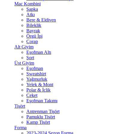
Maç Kombini
Şapka
Atkı
Bere & Eldiven
Bileklik
Bayrak
Örgü İpi
Çorap
Alt Giyim
Eşofman Altı
Şort
Üst Giyim
Eşofman
Sweatshirt
Yağmurluk
Yelek & Mont
Polar & İçlik
Ceket
Eşofman Takımı
Tişört
Antrenman Tişört
Pamuklu Tişört
Kamp Tişört
Forma
2023-2024 Sezon Forma