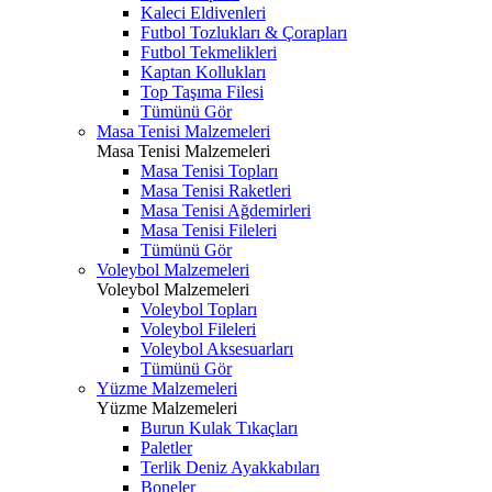
Kaleci Eldivenleri
Futbol Tozlukları & Çorapları
Futbol Tekmelikleri
Kaptan Kollukları
Top Taşıma Filesi
Tümünü Gör
Masa Tenisi Malzemeleri
Masa Tenisi Malzemeleri
Masa Tenisi Topları
Masa Tenisi Raketleri
Masa Tenisi Ağdemirleri
Masa Tenisi Fileleri
Tümünü Gör
Voleybol Malzemeleri
Voleybol Malzemeleri
Voleybol Topları
Voleybol Fileleri
Voleybol Aksesuarları
Tümünü Gör
Yüzme Malzemeleri
Yüzme Malzemeleri
Burun Kulak Tıkaçları
Paletler
Terlik Deniz Ayakkabıları
Boneler