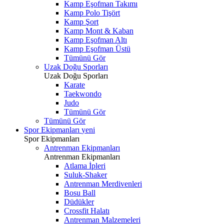
Kamp Eşofman Takımı
Kamp Polo Tişört
Kamp Şort
Kamp Mont & Kaban
Kamp Eşofman Altı
Kamp Eşofman Üstü
Tümünü Gör
Uzak Doğu Sporları
Uzak Doğu Sporları
Karate
Taekwondo
Judo
Tümünü Gör
Tümünü Gör
Spor Ekipmanları
yeni
Spor Ekipmanları
Antrenman Ekipmanları
Antrenman Ekipmanları
Atlama İpleri
Suluk-Shaker
Antrenman Merdivenleri
Bosu Ball
Düdükler
Crossfit Halatı
Antrenman Malzemeleri