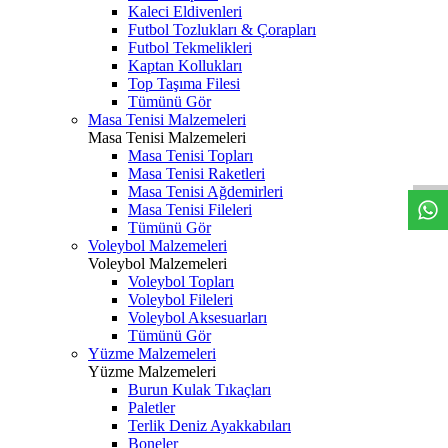
Kaleci Eldivenleri
Futbol Tozlukları & Çorapları
Futbol Tekmelikleri
Kaptan Kollukları
Top Taşıma Filesi
Tümünü Gör
Masa Tenisi Malzemeleri
Masa Tenisi Malzemeleri
Masa Tenisi Topları
Masa Tenisi Raketleri
Masa Tenisi Ağdemirleri
Masa Tenisi Fileleri
Tümünü Gör
Voleybol Malzemeleri
Voleybol Malzemeleri
Voleybol Topları
Voleybol Fileleri
Voleybol Aksesuarları
Tümünü Gör
Yüzme Malzemeleri
Yüzme Malzemeleri
Burun Kulak Tıkaçları
Paletler
Terlik Deniz Ayakkabıları
Boneler