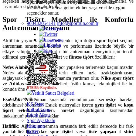
seçerken nelere dikkat etmeniz gerektiğini, en popüler marka ve
Sportrun, spor giyim ve ayakkabıda en sevilen
tasarımları sizler için derledik.
markaları bir araya getirerek her yaşa ve stile uygun
seçenekler sunar.
Spor Tişört Modelleri ile Konforlu
905432054141
info@sportrun.com.tr
Antrenman Deneyimi
Aktif bir yaşam tarzı benimseyenler için doğru
spor tişört
seçimi,
antrenman sırasındaki konfor ve performans üzerinde büyük bir
etkiye sahiptir. İşte konforlu bir antrenman deneyimi için tercih
edilmesi gereken
sporcu tshirt
ve
fitness tişört
özellikleri:
Nefes Alabilir Kumaşlar:
Spor yaparken terlemeniz kaçınılmazdır.
Nefes alabilen kumaşlar, terin ciltten hızla uzaklaştırılmasını
sağlayarak kuru ve serin kalmanıza yardımcı olur.
Nike spor tişört
ve
Adidas spor tişört
modelleri, üstün kumaş teknolojileri ile bu
konuda öne çıkar.
Yetkili Satıcı Belgeleri
Kategoriler
Esneklik:
Antrenman sırasında vücudunuzun serbestçe hareket
KS Store
edebilmesi önemlidir. Esnek materyaller içeren
gym tişört
ve
koşu
Futbol Topu
tişört erkek
modelleri, hareket özgürlüğünü kısıtlamadan
Erkek Mont
maksimum performans sağlar.
Spor Ayakkabı
Krampon
Hafiflik:
Ağırlık, antrenman sırasında fark edilir derecede bir fark
Boxer
yaratabilir. Hafif
dar spor tişört
veya
üste yapışan t shirt