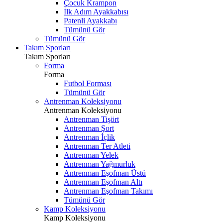
Çocuk Krampon
İlk Adım Ayakkabısı
Patenli Ayakkabı
Tümünü Gör
Tümünü Gör
Takım Sporları
Takım Sporları
Forma
Forma
Futbol Forması
Tümünü Gör
Antrenman Koleksiyonu
Antrenman Koleksiyonu
Antrenman Tişört
Antrenman Şort
Antrenman İçlik
Antrenman Ter Atleti
Antrenman Yelek
Antrenman Yağmurluk
Antrenman Eşofman Üstü
Antrenman Eşofman Altı
Antrenman Eşofman Takımı
Tümünü Gör
Kamp Koleksiyonu
Kamp Koleksiyonu