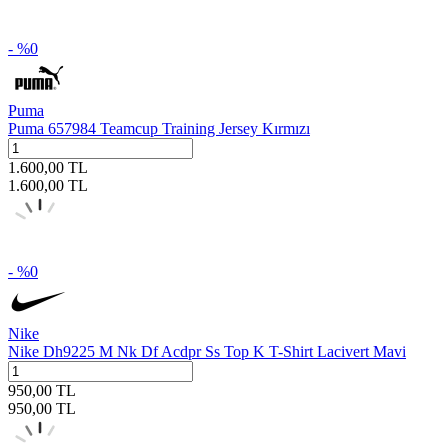
- %
0
Puma
Puma 657984 Teamcup Training Jersey Kırmızı
1.600,00
TL
1.600,00
TL
- %
0
Nike
Nike Dh9225 M Nk Df Acdpr Ss Top K T-Shirt Lacivert Mavi
950,00
TL
950,00
TL