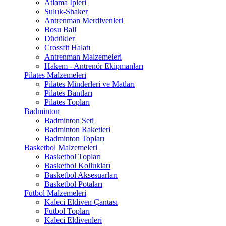
Atlama İpleri
Suluk-Shaker
Antrenman Merdivenleri
Bosu Ball
Düdükler
Crossfit Halatı
Antrenman Malzemeleri
Hakem - Antrenör Ekipmanları
Pilates Malzemeleri
Pilates Minderleri ve Matları
Pilates Bantları
Pilates Topları
Badminton
Badminton Seti
Badminton Raketleri
Badminton Topları
Basketbol Malzemeleri
Basketbol Topları
Basketbol Kollukları
Basketbol Aksesuarları
Basketbol Potaları
Futbol Malzemeleri
Kaleci Eldiven Çantası
Futbol Topları
Kaleci Eldivenleri