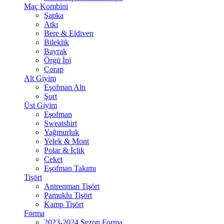
Maç Kombini
Şapka
Atkı
Bere & Eldiven
Bileklik
Bayrak
Örgü İpi
Çorap
Alt Giyim
Eşofman Altı
Şort
Üst Giyim
Eşofman
Sweatshirt
Yağmurluk
Yelek & Mont
Polar & İçlik
Ceket
Eşofman Takımı
Tişört
Antrenman Tişört
Pamuklu Tişört
Kamp Tişört
Forma
2023-2024 Sezon Forma