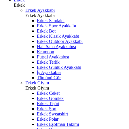
Erkek
Erkek Ayakkabı
Erkek Ayakkabı
Erkek Sandalet
Erkek Spor Ayakkabı
Erkek Bot
Erkek Klasik Ayakkabı
Erkek Outdoor Ayakkabı
Halı Saha Ayakkabısı
Krampon
Futsal Ayakkabısı
Erkek Terlik
Erkek Günlük Ayakkabı
İş Ayakkabısı
Tümünü Gör
Erkek Giyim
Erkek Giyim
Erkek Ceket
Erkek Gömlek
Erkek Tişört
Erkek Şort
Erkek Sweatshirt
Erkek Polar
Erkek Eşofman Takımı