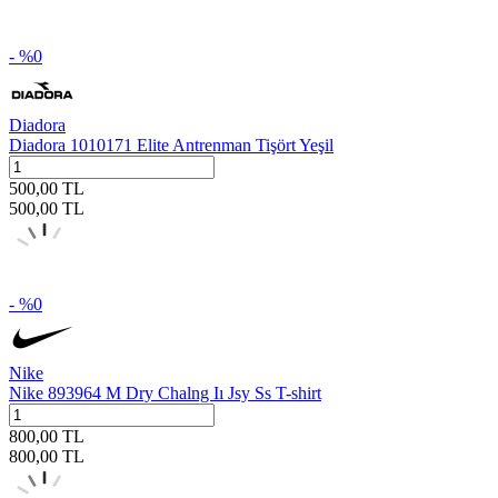
- %
0
Diadora
Diadora 1010171 Elite Antrenman Tişört Yeşil
500,00
TL
500,00
TL
- %
0
Nike
Nike 893964 M Dry Chalng Iı Jsy Ss T-shirt
800,00
TL
800,00
TL