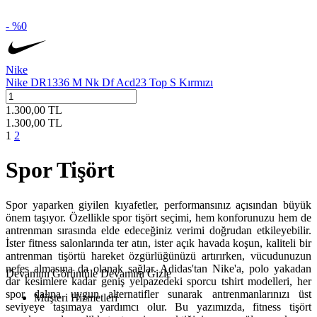
- %
0
Nike
Nike DR1336 M Nk Df Acd23 Top S Kırmızı
1.300,00
TL
1.300,00
TL
1
2
Spor Tişört
Spor yaparken giyilen kıyafetler, performansınız açısından büyük
önem taşıyor. Özellikle spor tişört seçimi, hem konforunuzu hem de
antrenman sırasında elde edeceğiniz verimi doğrudan etkileyebilir.
İster fitness salonlarında ter atın, ister açık havada koşun, kaliteli bir
antrenman tişörtü hareket özgürlüğünüzü artırırken, vücudunuzun
nefes almasına da olanak sağlar. Adidas'tan Nike'a, polo yakadan
Devamını Görüntüle
Devamını Gizle
dar kesimlere kadar geniş yelpazedeki sporcu tshirt modelleri, her
spor dalına uygun alternatifler sunarak antrenmanlarınızı üst
Müşteri Hizmetleri
seviyeye taşımaya yardımcı olur. Bu yazımızda, fitness tişört