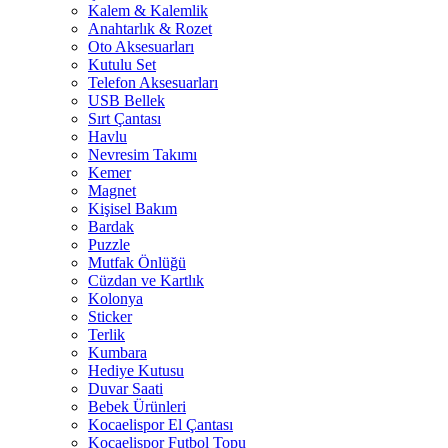
Kalem & Kalemlik
Anahtarlık & Rozet
Oto Aksesuarları
Kutulu Set
Telefon Aksesuarları
USB Bellek
Sırt Çantası
Havlu
Nevresim Takımı
Kemer
Magnet
Kişisel Bakım
Bardak
Puzzle
Mutfak Önlüğü
Cüzdan ve Kartlık
Kolonya
Sticker
Terlik
Kumbara
Hediye Kutusu
Duvar Saati
Bebek Ürünleri
Kocaelispor El Çantası
Kocaelispor Futbol Topu