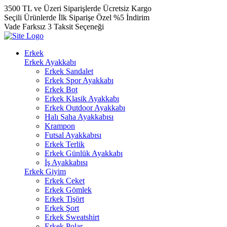
3500 TL ve Üzeri Siparişlerde Ücretsiz Kargo
Seçili Ürünlerde İlk Siparişe Özel %5 İndirim
Vade Farksız 3 Taksit Seçeneği
Erkek
Erkek Ayakkabı
Erkek Sandalet
Erkek Spor Ayakkabı
Erkek Bot
Erkek Klasik Ayakkabı
Erkek Outdoor Ayakkabı
Halı Saha Ayakkabısı
Krampon
Futsal Ayakkabısı
Erkek Terlik
Erkek Günlük Ayakkabı
İş Ayakkabısı
Erkek Giyim
Erkek Ceket
Erkek Gömlek
Erkek Tişört
Erkek Şort
Erkek Sweatshirt
Erkek Polar