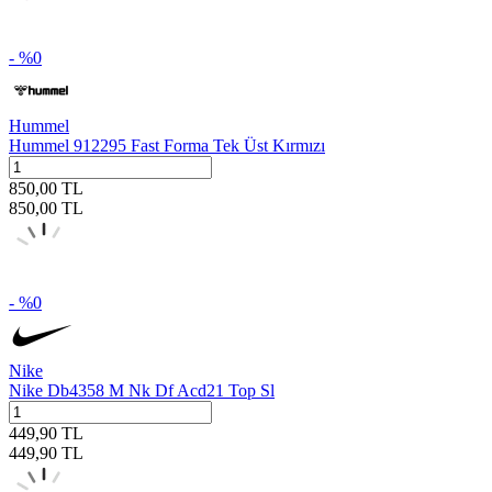
- %
0
Hummel
Hummel 912295 Fast Forma Tek Üst Kırmızı
850,00
TL
850,00
TL
- %
0
Nike
Nike Db4358 M Nk Df Acd21 Top Sl
449,90
TL
449,90
TL