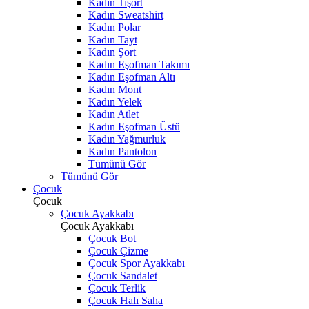
Kadın Tişört
Kadın Sweatshirt
Kadın Polar
Kadın Tayt
Kadın Şort
Kadın Eşofman Takımı
Kadın Eşofman Altı
Kadın Mont
Kadın Yelek
Kadın Atlet
Kadın Eşofman Üstü
Kadın Yağmurluk
Kadın Pantolon
Tümünü Gör
Tümünü Gör
Çocuk
Çocuk
Çocuk Ayakkabı
Çocuk Ayakkabı
Çocuk Bot
Çocuk Çizme
Çocuk Spor Ayakkabı
Çocuk Sandalet
Çocuk Terlik
Çocuk Halı Saha