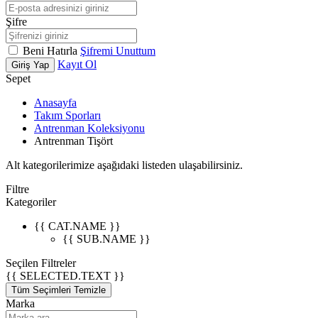
Şifre
Beni Hatırla
Şifremi Unuttum
Kayıt Ol
Giriş Yap
Sepet
Anasayfa
Takım Sporları
Antrenman Koleksiyonu
Antrenman Tişört
Alt kategorilerimize aşağıdaki listeden ulaşabilirsiniz.
Filtre
Kategoriler
{{ CAT.NAME }}
{{ SUB.NAME }}
Seçilen Filtreler
{{ SELECTED.TEXT }}
Tüm Seçimleri Temizle
Marka