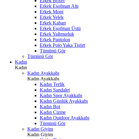
Erkek Boxer
Erkek Eşofman Altı
Erkek Mont
Erkek Yelek
Erkek Kaban
Erkek Eşofman Üstü
Erkek Yağmurluk
Erkek Pantolon
Erkek Polo Yaka Tişört
Tümünü Gör
Tümünü Gör
Kadın
Kadın
Kadın Ayakkabı
Kadın Ayakkabı
Kadın Terlik
Kadın Sandalet
Kadın Spor Ayakkabı
Kadın Günlük Ayakkabı
Kadın Bot
Kadın Çizme
Kadın Outdoor Ayakkabı
Tümünü Gör
Kadın Giyim
Kadın Giyim