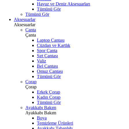
Havuz ve Deniz Aksesuarları
Tümünü Gör
Tümünü Gör
Aksesuarlar
Aksesuarlar
Çanta
Çanta
Laptop Çantası
Cüzdan ve Kartlık
Spor Çanta
Sırt Çantası
Valiz
Bel Çantası
Omuz Çantası
Tümünü Gör
Çorap
Çorap
Erkek Çorap
Kadın Çorap
Tümünü Gör
Ayakkabı Bakım
Ayakkabı Bakım
Boya
Temizleme Ürünleri
Ayakkabı Tabanlığı