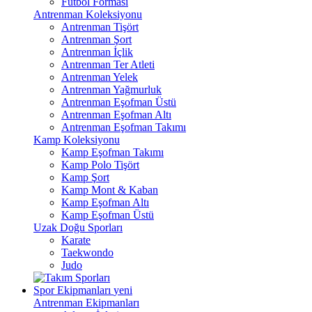
Futbol Forması
Antrenman Koleksiyonu
Antrenman Tişört
Antrenman Şort
Antrenman İçlik
Antrenman Ter Atleti
Antrenman Yelek
Antrenman Yağmurluk
Antrenman Eşofman Üstü
Antrenman Eşofman Altı
Antrenman Eşofman Takımı
Kamp Koleksiyonu
Kamp Eşofman Takımı
Kamp Polo Tişört
Kamp Şort
Kamp Mont & Kaban
Kamp Eşofman Altı
Kamp Eşofman Üstü
Uzak Doğu Sporları
Karate
Taekwondo
Judo
Spor Ekipmanları
yeni
Antrenman Ekipmanları