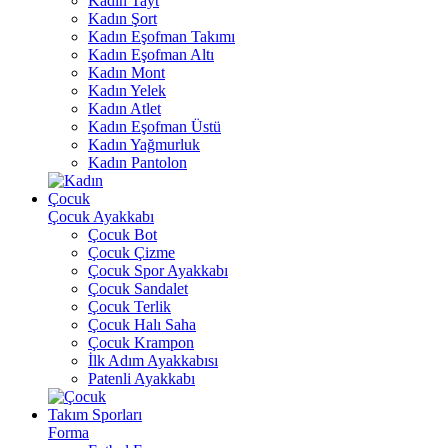
Kadın Tayt
Kadın Şort
Kadın Eşofman Takımı
Kadın Eşofman Altı
Kadın Mont
Kadın Yelek
Kadın Atlet
Kadın Eşofman Üstü
Kadın Yağmurluk
Kadın Pantolon
Çocuk
Çocuk Ayakkabı
Çocuk Bot
Çocuk Çizme
Çocuk Spor Ayakkabı
Çocuk Sandalet
Çocuk Terlik
Çocuk Halı Saha
Çocuk Krampon
İlk Adım Ayakkabısı
Patenli Ayakkabı
Takım Sporları
Forma