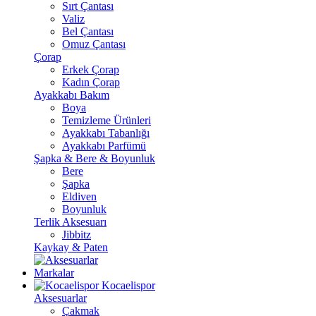
Sırt Çantası
Valiz
Bel Çantası
Omuz Çantası
Çorap
Erkek Çorap
Kadın Çorap
Ayakkabı Bakım
Boya
Temizleme Ürünleri
Ayakkabı Tabanlığı
Ayakkabı Parfümü
Şapka & Bere & Boyunluk
Bere
Şapka
Eldiven
Boyunluk
Terlik Aksesuarı
Jibbitz
Kaykay & Paten
Markalar
Kocaelispor
Aksesuarlar
Çakmak