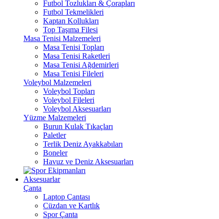
Futbol Tozlukları & Çorapları
Futbol Tekmelikleri
Kaptan Kollukları
Top Taşıma Filesi
Masa Tenisi Malzemeleri
Masa Tenisi Topları
Masa Tenisi Raketleri
Masa Tenisi Ağdemirleri
Masa Tenisi Fileleri
Voleybol Malzemeleri
Voleybol Topları
Voleybol Fileleri
Voleybol Aksesuarları
Yüzme Malzemeleri
Burun Kulak Tıkaçları
Paletler
Terlik Deniz Ayakkabıları
Boneler
Havuz ve Deniz Aksesuarları
Aksesuarlar
Çanta
Laptop Çantası
Cüzdan ve Kartlık
Spor Çanta