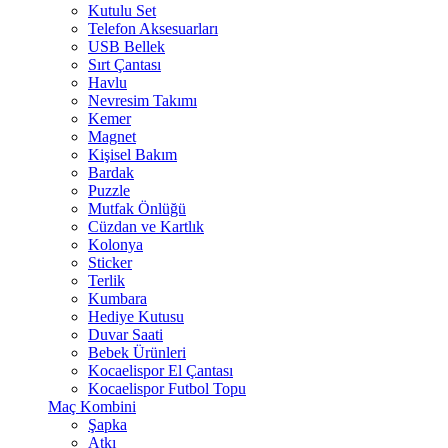
Kutulu Set
Telefon Aksesuarları
USB Bellek
Sırt Çantası
Havlu
Nevresim Takımı
Kemer
Magnet
Kişisel Bakım
Bardak
Puzzle
Mutfak Önlüğü
Cüzdan ve Kartlık
Kolonya
Sticker
Terlik
Kumbara
Hediye Kutusu
Duvar Saati
Bebek Ürünleri
Kocaelispor El Çantası
Kocaelispor Futbol Topu
Maç Kombini
Şapka
Atkı