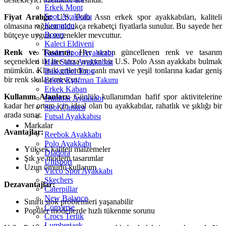
Erkek Mont
Spor Ayakkabı
Fiyat Aralığı:
U.S. Polo Assn erkek spor ayakkabıları, kaliteli
Krampon
olmasına rağmen oldukça rekabetçi fiyatlarla sunulur. Bu sayede her
Boxer
bütçeye uygun seçenekler mevcuttur.
Kaleci Eldiveni
Renk ve Tasarım:
Her sezon güncellenen renk ve tasarım
Kadın Spor Ayakkabı
seçenekleri ile her tarza uygun bir U.S. Polo Assn ayakkabı bulmak
Halı Saha Ayakkabısı
mümkün. Klasik grilerden canlı mavi ve yeşil tonlarına kadar geniş
Basketbol Topu
bir renk skalası mevcut.
Erkek Eşofman Takımı
Erkek Kaban
Kullanım Alanları:
Günlük kullanımdan hafif spor aktivitelerine
Outdoor Ayakkabı
kadar her ortam için ideal olan bu ayakkabılar, rahatlık ve şıklığı bir
Spor Çantası
arada sunar.
Futsal Ayakkabısı
Markalar
Avantajlar:
Reebok Ayakkabı
Polo Ayakkabı
Yüksek kaliteli malzemeler
Diadora
Şık ve modern tasarımlar
Uhlsport
Uzun ömürlü kullanım
Vicco Spor Ayakkabı
Skechers
Dezavantajlar:
Caterpillar
New Balance
Sınırlı stok problemleri yaşanabilir
Converse
Popüler modellerde hızlı tükenme sorunu
Crocs Terlik
Lumberjack