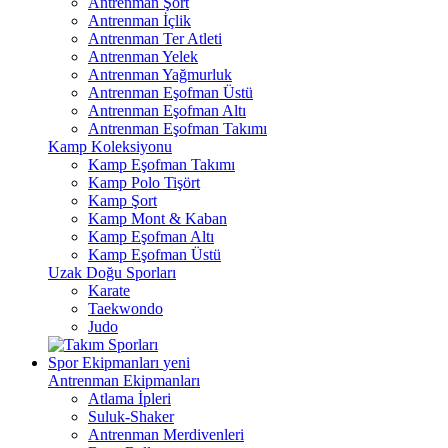
Antrenman Şort
Antrenman İçlik
Antrenman Ter Atleti
Antrenman Yelek
Antrenman Yağmurluk
Antrenman Eşofman Üstü
Antrenman Eşofman Altı
Antrenman Eşofman Takımı
Kamp Koleksiyonu
Kamp Eşofman Takımı
Kamp Polo Tişört
Kamp Şort
Kamp Mont & Kaban
Kamp Eşofman Altı
Kamp Eşofman Üstü
Uzak Doğu Sporları
Karate
Taekwondo
Judo
Spor Ekipmanları
yeni
Antrenman Ekipmanları
Atlama İpleri
Suluk-Shaker
Antrenman Merdivenleri