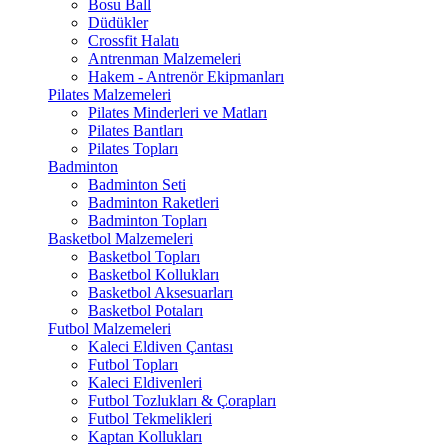
Bosu Ball
Düdükler
Crossfit Halatı
Antrenman Malzemeleri
Hakem - Antrenör Ekipmanları
Pilates Malzemeleri
Pilates Minderleri ve Matları
Pilates Bantları
Pilates Topları
Badminton
Badminton Seti
Badminton Raketleri
Badminton Topları
Basketbol Malzemeleri
Basketbol Topları
Basketbol Kollukları
Basketbol Aksesuarları
Basketbol Potaları
Futbol Malzemeleri
Kaleci Eldiven Çantası
Futbol Topları
Kaleci Eldivenleri
Futbol Tozlukları & Çorapları
Futbol Tekmelikleri
Kaptan Kollukları