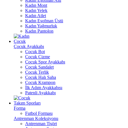
Kadın Eşofman Altı
Kadın Mont
Kadın Yelek
Kadın Atlet
Kadın Eşofman Üstü
Kadın Yağmurluk
Kadın Pantolon
Çocuk
Çocuk Ayakkabı
Çocuk Bot
Çocuk Çizme
Çocuk Spor Ayakkabı
Çocuk Sandalet
Çocuk Terlik
Çocuk Halı Saha
Çocuk Krampon
İlk Adım Ayakkabısı
Patenli Ayakkabı
Takım Sporları
Forma
Futbol Forması
Antrenman Koleksiyonu
Antrenman Tişört