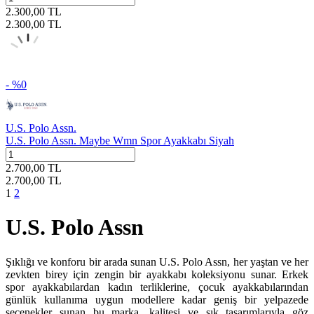
2.300,00
TL
2.300,00
TL
- %
0
U.S. Polo Assn.
U.S. Polo Assn. Maybe Wmn Spor Ayakkabı Siyah
2.700,00
TL
2.700,00
TL
1
2
U.S. Polo Assn
Şıklığı ve konforu bir arada sunan U.S. Polo Assn, her yaştan ve her
zevkten birey için zengin bir ayakkabı koleksiyonu sunar. Erkek
spor ayakkabılardan kadın terliklerine, çocuk ayakkabılarından
günlük kullanıma uygun modellere kadar geniş bir yelpazede
seçenekler sunan bu marka, kalitesi ve şık tasarımlarıyla göz