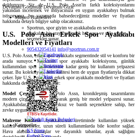
dolduruyor. Siz de U.S. Polo Assn'in farklı koleksiyonlarını
Devamını Görüntüle
Devamını Gizle
yakından incelemek ve ihtiyacınıza en uygun ayakkabıyı bulmak
istiyorsanız, bu yazımızda bahsedeceğimiz modeller ve fiyatları
Müşteri Hizmetleri
hakkında detaylı bilgiye sahip olacaksınız.
Sportrun, spor giyim ve ayakkabıda en sevilen
U.S. Polo Assn Erkek Spor Ayakkabı
markaları bir araya getirerek her yaşa ve stile uygun
seçenekler sunar.
Modelleri ve Fiyatları
905432054141
info@sportrun.com.tr
U.S. Polo Assn, erkek spor ayakkabı segmentinde stil ve konforu bir
arada sunuyor. Markanın spor ayakkabı koleksiyonu, günlük
kullanımdan spor aktivitelerine kadar geniş bir kullanım yelpazesi
sunar. Bu koleksiyon, hem kalitesi hem de uygun fiyatlarıyla dikkat
çeker. İşte U.S. Polo Assn erkek spor ayakkabı modelleri ve fiyatları
hakkında detaylı bir inceleme:
Model Çeşitliliği:
U.S. Polo Assn, kronikleşmiş tasarımlarını
modern çizgilerle harmanlayarak geniş bir model yelpazesi sunar.
Ayakkabılar, bağcıklı, bağcıksız ve bantlı seçeneklere sahip, her
zevke uygun tasarımlar içerir.
Yetkili Satıcı Belgeleri
Malzeme Kalitesi:
Ayakkabıların üretiminde kullanılan yüksek
Kategoriler
kaliteli malzemeler, uzun süreli kullanımlarda bile konfor sağlar.
KS Store
Hava alabilir kumaşlar ve dayanıklı tabanlar, ayak sağlığını
Futbol Topu
destekleyici özellikler arasında.