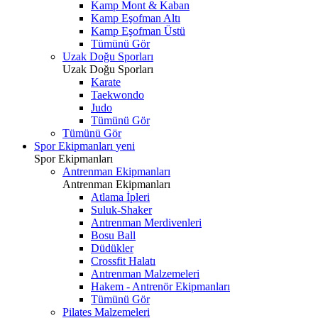
Kamp Mont & Kaban
Kamp Eşofman Altı
Kamp Eşofman Üstü
Tümünü Gör
Uzak Doğu Sporları
Uzak Doğu Sporları
Karate
Taekwondo
Judo
Tümünü Gör
Tümünü Gör
Spor Ekipmanları
yeni
Spor Ekipmanları
Antrenman Ekipmanları
Antrenman Ekipmanları
Atlama İpleri
Suluk-Shaker
Antrenman Merdivenleri
Bosu Ball
Düdükler
Crossfit Halatı
Antrenman Malzemeleri
Hakem - Antrenör Ekipmanları
Tümünü Gör
Pilates Malzemeleri