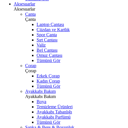
Aksesuarlar
Aksesuarlar
Çanta
Çanta
Laptop Çantası
Cüzdan ve Kartlık
Spor Çanta
Sırt Çantası
Valiz
Bel Çantası
Omuz Çantası
Tümünü Gör
Çorap
Çorap
Erkek Çorap
Kadın Çorap
Tümünü Gör
Ayakkabı Bakım
Ayakkabı Bakım
Boya
Temizleme Ürünleri
Ayakkabı Tabanlığı
Ayakkabı Parfümü
Tümünü Gör
Şapka & Bere & Boyunluk