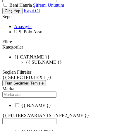
Beni Hatırla
Şifremi Unuttum
Kayıt Ol
Giriş Yap
Sepet
Anasayfa
U.S. Polo Assn.
Filtre
Kategoriler
{{ CAT.NAME }}
{{ SUB.NAME }}
Seçilen Filtreler
{{ SELECTED.TEXT }}
Tüm Seçimleri Temizle
Marka
{{ B.NAME }}
{{ FILTERS.VARIANTS.TYPE2_NAME }}