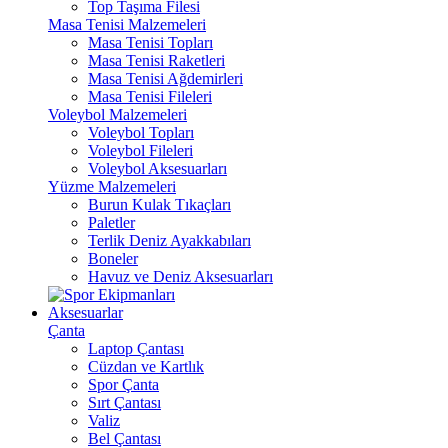
Top Taşıma Filesi
Masa Tenisi Malzemeleri
Masa Tenisi Topları
Masa Tenisi Raketleri
Masa Tenisi Ağdemirleri
Masa Tenisi Fileleri
Voleybol Malzemeleri
Voleybol Topları
Voleybol Fileleri
Voleybol Aksesuarları
Yüzme Malzemeleri
Burun Kulak Tıkaçları
Paletler
Terlik Deniz Ayakkabıları
Boneler
Havuz ve Deniz Aksesuarları
Aksesuarlar
Çanta
Laptop Çantası
Cüzdan ve Kartlık
Spor Çanta
Sırt Çantası
Valiz
Bel Çantası