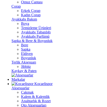
Omuz Çantası
Çorap
Erkek Çorap
Kadın Çorap
Ayakkabı Bakım
Boya
Temizleme Ürünleri
Ayakkabı Tabanlığı
Ayakkabı Parfümü
Şapka & Bere & Boyunluk
Bere
Şapka
Eldiven
Boyunluk
Terlik Aksesuarı
Jibbitz
Kaykay & Paten
Markalar
Kocaelispor
Aksesuarlar
Çakmak
Kalem & Kalemlik
Anahtarlık & Rozet
Oto Aksesuarları