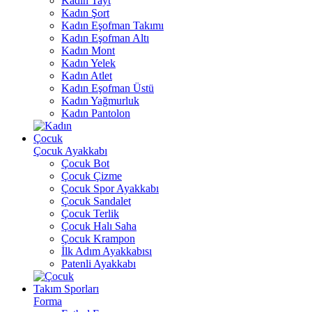
Kadın Tayt
Kadın Şort
Kadın Eşofman Takımı
Kadın Eşofman Altı
Kadın Mont
Kadın Yelek
Kadın Atlet
Kadın Eşofman Üstü
Kadın Yağmurluk
Kadın Pantolon
Çocuk
Çocuk Ayakkabı
Çocuk Bot
Çocuk Çizme
Çocuk Spor Ayakkabı
Çocuk Sandalet
Çocuk Terlik
Çocuk Halı Saha
Çocuk Krampon
İlk Adım Ayakkabısı
Patenli Ayakkabı
Takım Sporları
Forma