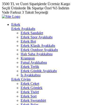
3500 TL ve Üzeri Siparişlerde Ücretsiz Kargo
Seçili Ürünlerde İlk Siparişe Özel %5 İndirim
Vade Farksız 3 Taksit Seçeneği
Erkek
Erkek Ayakkabı
Erkek Sandalet
Erkek Spor Ayakkabı
Erkek Bot
Erkek Klasik Ayakkabı
Erkek Outdoor Ayakkabı
Halı Saha Ayakkabısı
Krampon
Futsal Ayakkabısı
Erkek Terlik
Erkek Günlük Ayakkabı
İş Ayakkabısı
Erkek Giyim
Erkek Ceket
Erkek Gömlek
Erkek Tişört
Erkek Şort
Erkek Sweatshirt
Erkek Polar