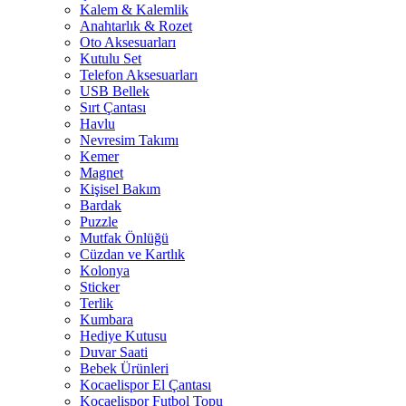
Kalem & Kalemlik
Anahtarlık & Rozet
Oto Aksesuarları
Kutulu Set
Telefon Aksesuarları
USB Bellek
Sırt Çantası
Havlu
Nevresim Takımı
Kemer
Magnet
Kişisel Bakım
Bardak
Puzzle
Mutfak Önlüğü
Cüzdan ve Kartlık
Kolonya
Sticker
Terlik
Kumbara
Hediye Kutusu
Duvar Saati
Bebek Ürünleri
Kocaelispor El Çantası
Kocaelispor Futbol Topu