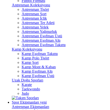
Futbol Forması
Antrenman Koleksiyonu
Antrenman Tişört
Antrenman Şort
Antrenman İçlik
Antrenman Ter Atleti
Antrenman Yelek
Antrenman Yağmurluk
Antrenman Eşofman Üstü
Antrenman Eşofman Altı
Antrenman Eşofman Takımı
Kamp Koleksiyonu
Kamp Eşofman Takımı
Kamp Polo Tişört
Kamp Şort
Kamp Mont & Kaban
Kamp Eşofman Altı
Kamp Eşofman Üstü
Uzak Doğu Sporları
Karate
Taekwondo
Judo
Spor Ekipmanları
yeni
Antrenman Ekipmanları