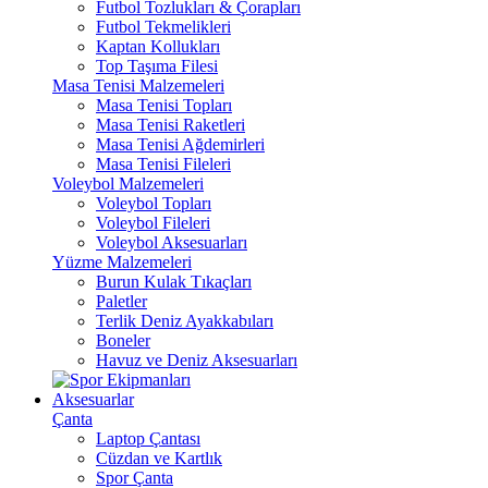
Futbol Tozlukları & Çorapları
Futbol Tekmelikleri
Kaptan Kollukları
Top Taşıma Filesi
Masa Tenisi Malzemeleri
Masa Tenisi Topları
Masa Tenisi Raketleri
Masa Tenisi Ağdemirleri
Masa Tenisi Fileleri
Voleybol Malzemeleri
Voleybol Topları
Voleybol Fileleri
Voleybol Aksesuarları
Yüzme Malzemeleri
Burun Kulak Tıkaçları
Paletler
Terlik Deniz Ayakkabıları
Boneler
Havuz ve Deniz Aksesuarları
Aksesuarlar
Çanta
Laptop Çantası
Cüzdan ve Kartlık
Spor Çanta