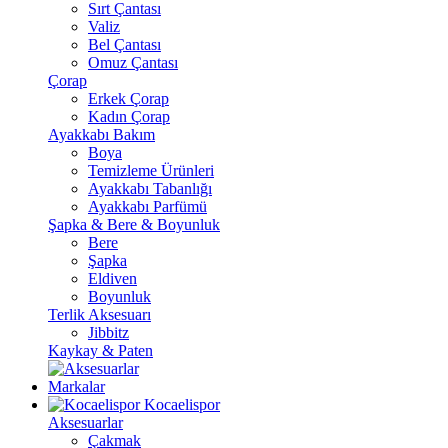
Sırt Çantası
Valiz
Bel Çantası
Omuz Çantası
Çorap
Erkek Çorap
Kadın Çorap
Ayakkabı Bakım
Boya
Temizleme Ürünleri
Ayakkabı Tabanlığı
Ayakkabı Parfümü
Şapka & Bere & Boyunluk
Bere
Şapka
Eldiven
Boyunluk
Terlik Aksesuarı
Jibbitz
Kaykay & Paten
Markalar
Kocaelispor
Aksesuarlar
Çakmak