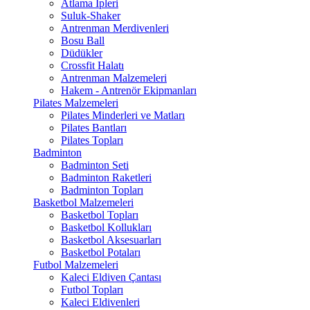
Atlama İpleri
Suluk-Shaker
Antrenman Merdivenleri
Bosu Ball
Düdükler
Crossfit Halatı
Antrenman Malzemeleri
Hakem - Antrenör Ekipmanları
Pilates Malzemeleri
Pilates Minderleri ve Matları
Pilates Bantları
Pilates Topları
Badminton
Badminton Seti
Badminton Raketleri
Badminton Topları
Basketbol Malzemeleri
Basketbol Topları
Basketbol Kollukları
Basketbol Aksesuarları
Basketbol Potaları
Futbol Malzemeleri
Kaleci Eldiven Çantası
Futbol Topları
Kaleci Eldivenleri