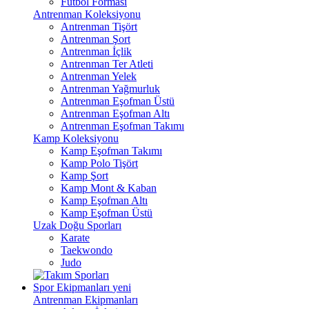
Futbol Forması
Antrenman Koleksiyonu
Antrenman Tişört
Antrenman Şort
Antrenman İçlik
Antrenman Ter Atleti
Antrenman Yelek
Antrenman Yağmurluk
Antrenman Eşofman Üstü
Antrenman Eşofman Altı
Antrenman Eşofman Takımı
Kamp Koleksiyonu
Kamp Eşofman Takımı
Kamp Polo Tişört
Kamp Şort
Kamp Mont & Kaban
Kamp Eşofman Altı
Kamp Eşofman Üstü
Uzak Doğu Sporları
Karate
Taekwondo
Judo
Spor Ekipmanları
yeni
Antrenman Ekipmanları