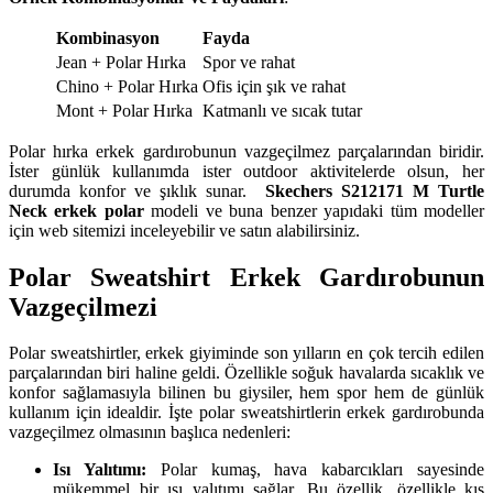
Kombinasyon
Fayda
Jean + Polar Hırka
Spor ve rahat
Chino + Polar Hırka
Ofis için şık ve rahat
Mont + Polar Hırka
Katmanlı ve sıcak tutar
Polar hırka erkek gardırobunun vazgeçilmez parçalarından biridir.
İster günlük kullanımda ister outdoor aktivitelerde olsun, her
durumda konfor ve şıklık sunar.
Skechers S212171 M Turtle
Neck erkek polar
modeli ve buna benzer yapıdaki tüm modeller
için web sitemizi inceleyebilir ve satın alabilirsiniz.
Polar Sweatshirt Erkek Gardırobunun
Vazgeçilmezi
Polar sweatshirtler, erkek giyiminde son yılların en çok tercih edilen
parçalarından biri haline geldi. Özellikle soğuk havalarda sıcaklık ve
konfor sağlamasıyla bilinen bu giysiler, hem spor hem de günlük
kullanım için idealdir. İşte polar sweatshirtlerin erkek gardırobunda
vazgeçilmez olmasının başlıca nedenleri:
Isı Yalıtımı:
Polar kumaş, hava kabarcıkları sayesinde
mükemmel bir ısı yalıtımı sağlar. Bu özellik, özellikle kış