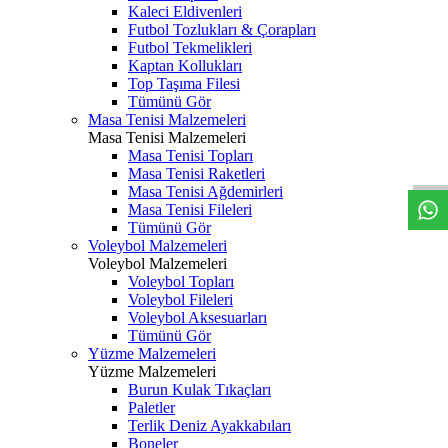
Kaleci Eldivenleri
Futbol Tozlukları & Çorapları
Futbol Tekmelikleri
Kaptan Kollukları
Top Taşıma Filesi
Tümünü Gör
Masa Tenisi Malzemeleri
Masa Tenisi Malzemeleri
Masa Tenisi Topları
Masa Tenisi Raketleri
Masa Tenisi Ağdemirleri
Masa Tenisi Fileleri
Tümünü Gör
Voleybol Malzemeleri
Voleybol Malzemeleri
Voleybol Topları
Voleybol Fileleri
Voleybol Aksesuarları
Tümünü Gör
Yüzme Malzemeleri
Yüzme Malzemeleri
Burun Kulak Tıkaçları
Paletler
Terlik Deniz Ayakkabıları
Boneler