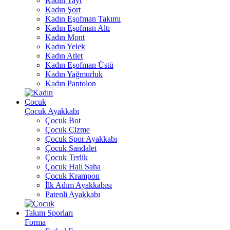
Kadın Tayt
Kadın Şort
Kadın Eşofman Takımı
Kadın Eşofman Altı
Kadın Mont
Kadın Yelek
Kadın Atlet
Kadın Eşofman Üstü
Kadın Yağmurluk
Kadın Pantolon
Çocuk
Çocuk Ayakkabı
Çocuk Bot
Çocuk Çizme
Çocuk Spor Ayakkabı
Çocuk Sandalet
Çocuk Terlik
Çocuk Halı Saha
Çocuk Krampon
İlk Adım Ayakkabısı
Patenli Ayakkabı
Takım Sporları
Forma