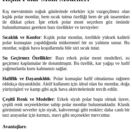
Kış mevsiminin soğuk günlerinde erkekler için vazgeçilmez olan
kışlık polar montlar, hem sıcak tutma özelliği hem de şık tasarımları
ile dikkat çeker. İşte erkek polar mont seçerken göz önünde
bulundurmanız gereken bazı özellikler ve tavsiyeler:
Sıcaklık ve Konfor
: Kışlık polar montlar, özellikle yüksek kaliteli
polar kumaştan yapıldığında mükemmel bir ısı yalıtımı sunar. Bu
montlar, soğuk hava koşullarında bile sizi sıcak tutar.
Su Geçirmez Özellikler
: Bazı erkek polar mont modelleri, su
geçirmez kaplamalar ile donatılmıştır. Bu özellik, kar yağışı ve hafif
yağmurlarda kuru kalmanızı sağlar.
Hafiflik ve Dayanıklılık
: Polar kumaşlar hafif olmalarına rağmen
oldukça dayanıklıdır. Aktif kullanım için ideal olan bu montlar, doğa
yürüyüşleri ve kamp gibi açık hava aktivitelerinde tercih edilir.
Çeşitli Renk ve Modeller
: Erkek siyah polar başta olmak üzere,
çeşitli renk seçeneklerine sahip polar montlar bulunmaktadır. Klasik
görünümü severler için siyah, kahverengi gibi renkler; daha canlı bir
tarz arayanlar için kırmızı, mavi gibi seçenekler mevcuttur.
Avantajları: