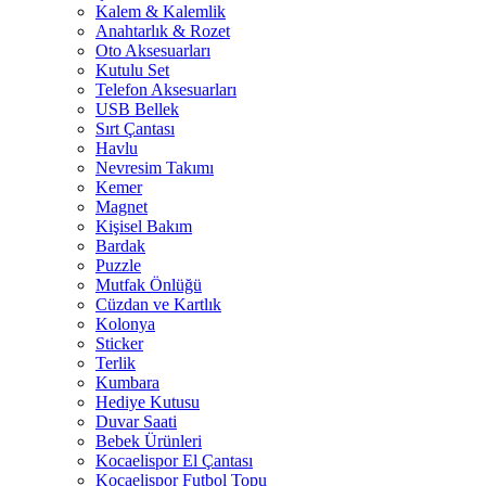
Kalem & Kalemlik
Anahtarlık & Rozet
Oto Aksesuarları
Kutulu Set
Telefon Aksesuarları
USB Bellek
Sırt Çantası
Havlu
Nevresim Takımı
Kemer
Magnet
Kişisel Bakım
Bardak
Puzzle
Mutfak Önlüğü
Cüzdan ve Kartlık
Kolonya
Sticker
Terlik
Kumbara
Hediye Kutusu
Duvar Saati
Bebek Ürünleri
Kocaelispor El Çantası
Kocaelispor Futbol Topu