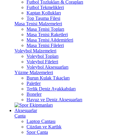
Futbol Tozlukları & Çorapları
Futbol Tekmelikleri
Kaptan Kollukları
Top Taşıma Filesi
Masa Tenisi Malzemeleri
Masa Tenisi Topları
Masa Tenisi Raketleri
Masa Tenisi Ağdemirleri
Masa Tenisi Fileleri
Voleybol Malzemeleri
Voleybol Topları
Voleybol Fileleri
Voleybol Aksesuarları
Yüzme Malzemeleri
Burun Kulak Tıkaçları
Paletler
Terlik Deniz Ayakkabıları
Boneler
Havuz ve Deniz Aksesuarları
Aksesuarlar
Çanta
Laptop Çantası
Cüzdan ve Kartlık
Spor Çanta