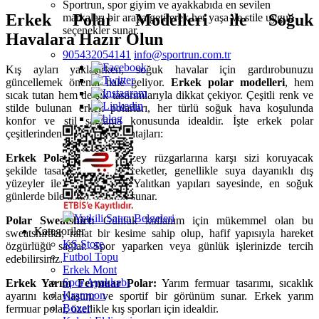
Sportrun, spor giyim ve ayakkabıda en sevilen
Erkek Polar Modelleri ile Soğuk
markaları bir araya getirerek her yaşa ve stile uygun
seçenekler sunar.
Havalara Hazır Olun
905432054141
info@sportrun.com.tr
Kış ayları yaklaşırken, soğuk havalar için gardırobunuzu
güncellemek önemli hale geliyor.
Erkek polar modelleri
, hem
sıcak tutan hem de şık tasarımlarıyla dikkat çekiyor. Çeşitli renk ve
stilde bulunan erkek polarları, her türlü soğuk hava koşulunda
konfor ve stil sağlama konusunda idealdir. İşte erkek polar
çeşitlerinden bazıları ve avantajları:
Erkek Polar Ceket:
Kuzey rüzgarlarına karşı sizi koruyacak
şekilde tasarlanmış polar ceketler, genellikle suya dayanıklı dış
yüzeyler ile birlikte gelir. Yalıtkan yapıları sayesinde, en soğuk
günlerde bile üstün sıcaklık sunar.
Yetkili Satıcı Belgeleri
Polar Sweatshirt:
Günlük kullanım için mükemmel olan bu
Kategoriler
sweatshirtler, rahat bir kesime sahip olup, hafif yapısıyla hareket
KS Store
özgürlüğü sağlar. Spor yaparken veya günlük işlerinizde tercih
Futbol Topu
edebilirsiniz.
Erkek Mont
Spor Ayakkabı
Erkek Yarım Fermuar Polar:
Yarım fermuar tasarımı, sıcaklık
Krampon
ayarını kolaylaştırır ve sportif bir görünüm sunar. Erkek yarım
Boxer
fermuar polar, özellikle kış sporları için idealdir.