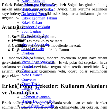
Kaleci Eldiveni
Erkek Polar Mont ve Hırka Çeşitleri:
Soğuk kış günlerinde dış
Kadın Spor Ayakkabı
mekan aktiviteleri için uygundur. Ayrıca hızlı kuruma özellikleri
Halı Saha Ayakkabısı
sayesinde yağmur ve kar gibi ıslak koşullarda kullanım için de
Basketbol Topu
uygundur.
Erkek Eşofman Takımı
Erkek Kaban
Avantajlar:
Outdoor Ayakkabı
Spor Çantası
Futsal Ayakkabısı
Sıcaklık:
İleri seviye yalıtım.
Markalar
Hafiflik:
Taşıması kolay ve rahat.
Reebok Ayakkabı
Çeşitlilik:
Farklı renk ve modellerde mevcut.
Polo Ayakkabı
Dayanıklılık:
Uzun ömürlü kullanım.
Diadora
Uhlsport
Bu modeller ve özellikler, modern erkeklerin soğuk havalardaki
Vicco Spor Ayakkabı
gereksinimlerini tam olarak karşılar. Erkek polar üst seçerken, hava
Skechers
şartlarına ve kişisel zevkinize uygun olanı tercih etmelisiniz. Kış
Caterpillar
aylarını sıcak ve şık geçirmenin yolu, doğru polar seçiminden
New Balance
geçmektedir.
Converse
Crocs Terlik
Erkek Polar Ceketler: Kullanım Alanları
Lumberjack
ve Avantajları
Jack Jones
Salomon Ayakkabı
Harley Davidson Bot
Erkek polar ceketler, soğuk havalarda sıcak tutan ve rahat hareket
Puma Spor Ayakkabı
edilmesini sağlayan yapısı ile tercih edilmektedir. Bu ceketler, hem