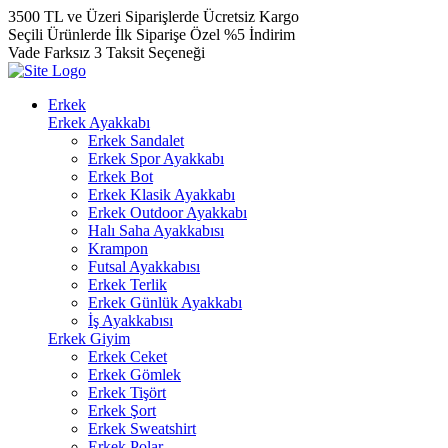
3500 TL ve Üzeri Siparişlerde Ücretsiz Kargo
Seçili Ürünlerde İlk Siparişe Özel %5 İndirim
Vade Farksız 3 Taksit Seçeneği
Erkek
Erkek Ayakkabı
Erkek Sandalet
Erkek Spor Ayakkabı
Erkek Bot
Erkek Klasik Ayakkabı
Erkek Outdoor Ayakkabı
Halı Saha Ayakkabısı
Krampon
Futsal Ayakkabısı
Erkek Terlik
Erkek Günlük Ayakkabı
İş Ayakkabısı
Erkek Giyim
Erkek Ceket
Erkek Gömlek
Erkek Tişört
Erkek Şort
Erkek Sweatshirt
Erkek Polar