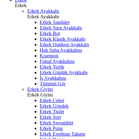
Erkek
Erkek Ayakkabı
Erkek Ayakkabı
Erkek Sandalet
Erkek Spor Ayakkabı
Erkek Bot
Erkek Klasik Ayakkabı
Erkek Outdoor Ayakkabı
Halı Saha Ayakkabısı
Krampon
Futsal Ayakkabısı
Erkek Terlik
Erkek Günlük Ayakkabı
İş Ayakkabısı
Tümünü Gör
Erkek Giyim
Erkek Giyim
Erkek Ceket
Erkek Gömlek
Erkek Tişört
Erkek Şort
Erkek Sweatshirt
Erkek Polar
Erkek Eşofman Takımı