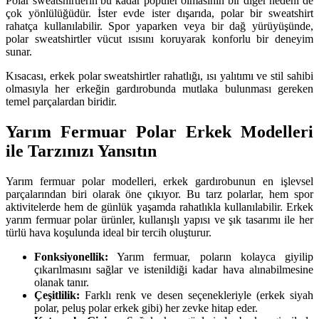
Polar sweatshirtlerin bu kadar popüler olmasının bir diğer nedeni de
çok yönlülüğüdür. İster evde ister dışarıda, polar bir sweatshirt
rahatça kullanılabilir. Spor yaparken veya bir dağ yürüyüşünde,
polar sweatshirtler vücut ısısını koruyarak konforlu bir deneyim
sunar.
Kısacası, erkek polar sweatshirtler rahatlığı, ısı yalıtımı ve stil sahibi
olmasıyla her erkeğin gardırobunda mutlaka bulunması gereken
temel parçalardan biridir.
Yarım Fermuar Polar Erkek Modelleri
ile Tarzınızı Yansıtın
Yarım fermuar polar modelleri, erkek gardırobunun en işlevsel
parçalarından biri olarak öne çıkıyor. Bu tarz polarlar, hem spor
aktivitelerde hem de günlük yaşamda rahatlıkla kullanılabilir. Erkek
yarım fermuar polar ürünler, kullanışlı yapısı ve şık tasarımı ile her
türlü hava koşulunda ideal bir tercih oluşturur.
Fonksiyonellik:
Yarım fermuar, poların kolayca giyilip
çıkarılmasını sağlar ve istenildiği kadar hava alınabilmesine
olanak tanır.
Çeşitlilik:
Farklı renk ve desen seçenekleriyle (erkek siyah
polar, peluş polar erkek gibi) her zevke hitap eder.