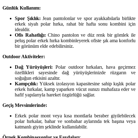
Günlük Kullanım:
Spor Şıklık:
Jean pantolonlar ve spor ayakkabılarla birlikte
erkek siyah polar hırka, rahat bir hafta sonu kombini için
idealdir.
Ofis Rahatlığı:
Chino pantolon ve düz renk bir gömlek ile
peluş polar erkek hırka kombinleyerek ofiste şık ama konforlu
bir görünüm elde edebilirsiniz.
Outdoor Aktiviteler:
Dağ Yürüyüşleri:
Polar outdoor hırkaları, hava geçirmez
özellikleri sayesinde dağ yürüyüşlerinizde rüzgarın ve
soğuğun etkisini azaltır.
Kampçılık:
Yüksek izolasyon kapasitesine sahip kışlık polar
erkek hırkalar, kamp yaparken vücut ısınızı muhafaza eder ve
hafif yapılarıyla hareket özgürlüğü sağlar.
Geçiş Mevsimlerinde:
Erkek polar mont veya kısa montlarla beraber giyilebilecek
polar hırkalar, bahar ve sonbahar aylarında tek başına veya
katmanlı giyim şeklinde kullanılabilir.
Örnek Kombinasyonlar ve Faydaları
: