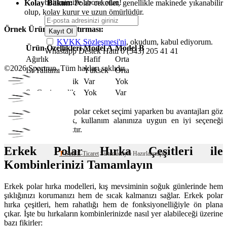
bültenimize abone olun!
Kolay Bakım:
Polar ceketler, genellikle makinede yıkanabilir
olup, kolay kurur ve uzun ömürlüdür.
Örnek Ürün Karşılaştırması:
Kayıt Ol
KVKK Sözleşmesi'ni
, okudum, kabul ediyorum.
Ürün Özellikleri
Model A
Model B
Whastapp Destek Hattı
0 (543) 205 41 41
Ağırlık
Hafif
Orta
©2026 Sportrun. Tüm hakları saklıdır.
Isı Yalıtımı
Yüksek
Orta
Nefes Alabilirlik
Var
Yok
Su Geçirmezlik
Yok
Var
Sonuç olarak
, erkek polar ceket seçimi yaparken bu avantajları göz
önünde bulundurmak, kullanım alanınıza uygun en iyi seçeneği
yapmanızı sağlayacaktır.
Erkek Polar Hırka Çeşitleri ile
T
-Soft
E-Ticaret
Sistemleriyle Hazırlanmıştır.
Kombinlerinizi Tamamlayın
Erkek polar hırka modelleri, kış mevsiminin soğuk günlerinde hem
şıklığınızı korumanızı hem de sıcak kalmanızı sağlar. Erkek polar
hırka çeşitleri, hem rahatlığı hem de fonksiyonelliğiyle ön plana
çıkar. İşte bu hırkaların kombinlerinizde nasıl yer alabileceği üzerine
bazı fikirler: