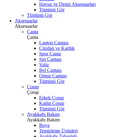
Havuz ve Deniz Aksesuarları
Tümünü Gör
Tümünü Gör
Aksesuarlar
Aksesuarlar
Çanta
Çanta
Laptop Çantası
Cüzdan ve Kartlık
Spor Çanta
Sırt Çantası
Valiz
Bel Çantası
Omuz Çantası
Tümünü Gör
Çorap
Çorap
Erkek Çorap
Kadın Çorap
Tümünü Gör
Ayakkabı Bakım
Ayakkabı Bakım
Boya
Temizleme Ürünleri
Ayakkabı Tabanlığı