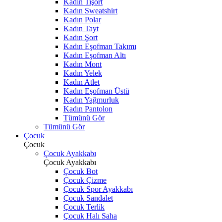
Kadın Tişört
Kadın Sweatshirt
Kadın Polar
Kadın Tayt
Kadın Şort
Kadın Eşofman Takımı
Kadın Eşofman Altı
Kadın Mont
Kadın Yelek
Kadın Atlet
Kadın Eşofman Üstü
Kadın Yağmurluk
Kadın Pantolon
Tümünü Gör
Tümünü Gör
Çocuk
Çocuk
Çocuk Ayakkabı
Çocuk Ayakkabı
Çocuk Bot
Çocuk Çizme
Çocuk Spor Ayakkabı
Çocuk Sandalet
Çocuk Terlik
Çocuk Halı Saha