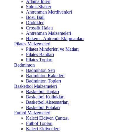
Atlama İpleri
Suluk-Shaker
Antrenman Merdivenleri
Bosu Ball
Düdükler
Crossfit Halatı
Antrenman Malzemeleri
Hakem - Antrenör Ekipmanları
Pilates Malzemeleri
Pilates Minderleri ve Matları
Pilates Bantları
Pilates Topları
Badminton
Badminton Seti
Badminton Raketleri
Badminton Topları
Basketbol Malzemeleri
Basketbol Topları
Basketbol Kollukları
Basketbol Aksesuarları
Basketbol Potaları
Futbol Malzemeleri
Kaleci Eldiven Çantası
Futbol Topları
Kaleci Eldivenleri