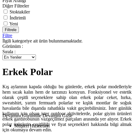
Fiyat Aralığı
Diğer Filtreler
Stoktakiler
İndirimli
Yeni
Filtrele
Filtre
İlgili kategoriye ait ürün bulunmamaktadır.
Görünüm :
Sırala :
Erkek Polar
Kış aylarının kapıda olduğu bu günlerde, erkek polar modelleriyle
hem sıcak kalın hem de tarzınızı koruyun. Fonksiyonel ve estetik
olarak çeşitli seçeneklere sahip olan erkek polar ceket, hırka,
sweatshirt, yarım fermuarlı polarlar ve kışlık montlar ile soğuk
havalarda bile dışarıda rahatlıkla vakit geçirebilirsiniz. İster günlük
kullanım için olsun ister outdoor aktivitelerde, polar giyim ürünleri
Devamını Görüntüle
Devamını Gizle
erkek gardırobunun vazgeçilmez parçaları arasında yer alıyor. Erkek
polar ürünlerin çeşitliliği ve fiyat seçenekleri hakkında bilgi almak
Müşteri Hizmetleri
için okumaya devam edin.