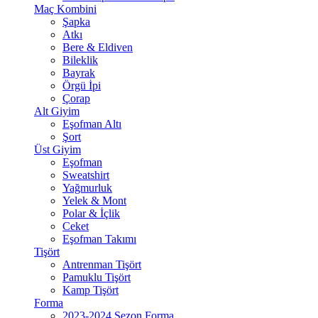
Maç Kombini
Şapka
Atkı
Bere & Eldiven
Bileklik
Bayrak
Örgü İpi
Çorap
Alt Giyim
Eşofman Altı
Şort
Üst Giyim
Eşofman
Sweatshirt
Yağmurluk
Yelek & Mont
Polar & İçlik
Ceket
Eşofman Takımı
Tişört
Antrenman Tişört
Pamuklu Tişört
Kamp Tişört
Forma
2023-2024 Sezon Forma