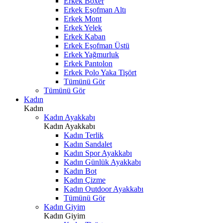
Erkek Boxer
Erkek Eşofman Altı
Erkek Mont
Erkek Yelek
Erkek Kaban
Erkek Eşofman Üstü
Erkek Yağmurluk
Erkek Pantolon
Erkek Polo Yaka Tişört
Tümünü Gör
Tümünü Gör
Kadın
Kadın
Kadın Ayakkabı
Kadın Ayakkabı
Kadın Terlik
Kadın Sandalet
Kadın Spor Ayakkabı
Kadın Günlük Ayakkabı
Kadın Bot
Kadın Çizme
Kadın Outdoor Ayakkabı
Tümünü Gör
Kadın Giyim
Kadın Giyim