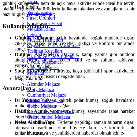
Joma
günlük kullanımda hem de açık hava aktivitelerinde ideal bir tercih
Hızlı Erişim
olabilir. Aşağıda, bu ürünlerin kullanım alanları ve avantajlarına dair
Yeni Ürünler
bazı bilgiler yer almaktadır:
Fırsat Ürünleri
Kocaelispor Fırsat
Kullanım Alanları:
Mağazalarımız
İletişim
Günlük Kullanım:
Şehir hayatında, soğuk günlerde dışarı
Müşteri Hizmetleri
çıkarken, erkek polar ceketler, şıklığı ve konforu bir arada
Kişisel Verilerin Korunması
sunar.
Teslimat Koşulları
Outdoor Aktiviteleri:
Dağcılık, kamp yapma gibi outdoor
Gizlilik ve Çerez Politikası
aktivitelerde, polar ceketler hafif ve ısı yalıtımı sağlayan
Üyelik Sözleşmesi
yapısıyla öne çıkar.
Satış Sözleşmesi
Spor Aktiviteleri:
Yürüyüş, koşu gibi hafif spor aktiviteleri
Markalar
sırasında, vücut ısısını dengede tutar.
Mağazalarımız
Alemdar Mağaza
Avantajları:
Ncity Mağaza
Cumhuriyet Mağaza
Isı Yalıtımı:
Yüksek kaliteli polar kumaş, soğuk havalarda
Sarnıçhan Mağaza
mükemmel ısı yalıtımı sağlar.
Gebze Mağaza
Hafiflik:
Ağırlık yapmayan kumaşı sayesinde rahat hareket
KS Store Kent Meydanı
etme imkanı tanır.
Gebze Anibal Mağaza
Nefes Alabilir Yapı:
Terleme yapıldığı zaman buharın dışarı
E-Bülten Aboneliği
atılmasına yardımcı olur, böylece kuru ve konforlu bir
Kampanya ve yeniliklerden haberdar olmak için e-
kullanım sunar.