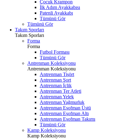
Çocuk Krampon
İlk Adım Ayakkabısı
Patenli Ayakkabı
Tümünü Gör
Tümünü Gör
Takım Sporları
Takım Sporları
Forma
Forma
Futbol Forması
Tümünü Gör
Antrenman Koleksiyonu
Antrenman Koleksiyonu
Antrenman Tişört
Antrenman Şort
Antrenman İçlik
Antrenman Ter Atleti
Antrenman Yelek
Antrenman Yağmurluk
Antrenman Eşofman Üstü
Antrenman Eşofman Altı
Antrenman Eşofman Takımı
Tümünü Gör
Kamp Koleksiyonu
Kamp Koleksiyonu