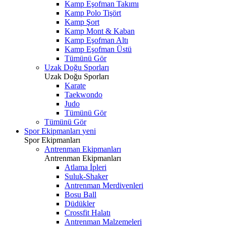
Kamp Eşofman Takımı
Kamp Polo Tişört
Kamp Şort
Kamp Mont & Kaban
Kamp Eşofman Altı
Kamp Eşofman Üstü
Tümünü Gör
Uzak Doğu Sporları
Uzak Doğu Sporları
Karate
Taekwondo
Judo
Tümünü Gör
Tümünü Gör
Spor Ekipmanları
yeni
Spor Ekipmanları
Antrenman Ekipmanları
Antrenman Ekipmanları
Atlama İpleri
Suluk-Shaker
Antrenman Merdivenleri
Bosu Ball
Düdükler
Crossfit Halatı
Antrenman Malzemeleri