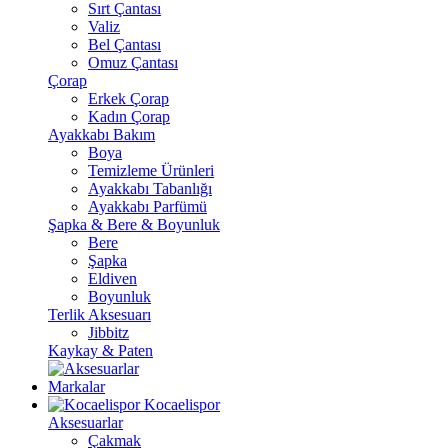
Sırt Çantası
Valiz
Bel Çantası
Omuz Çantası
Çorap
Erkek Çorap
Kadın Çorap
Ayakkabı Bakım
Boya
Temizleme Ürünleri
Ayakkabı Tabanlığı
Ayakkabı Parfümü
Şapka & Bere & Boyunluk
Bere
Şapka
Eldiven
Boyunluk
Terlik Aksesuarı
Jibbitz
Kaykay & Paten
Markalar
Kocaelispor
Aksesuarlar
Çakmak