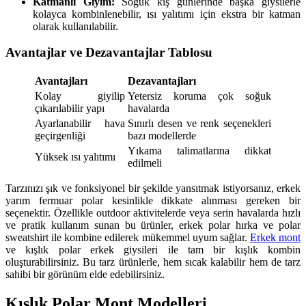
Katmanlı Giyim:
Soğuk kış günlerinde başka giysilerle
kolayca kombinlenebilir, ısı yalıtımı için ekstra bir katman
olarak kullanılabilir.
Avantajlar ve Dezavantajlar Tablosu
Avantajları
Dezavantajları
Kolay giyilip
Yetersiz koruma çok soğuk
çıkarılabilir yapı
havalarda
Ayarlanabilir hava
Sınırlı desen ve renk seçenekleri
geçirgenliği
bazı modellerde
Yıkama talimatlarına dikkat
Yüksek ısı yalıtımı
edilmeli
Tarzınızı şık ve fonksiyonel bir şekilde yansıtmak istiyorsanız, erkek
yarım fermuar polar kesinlikle dikkate alınması gereken bir
seçenektir. Özellikle outdoor aktivitelerde veya serin havalarda hızlı
ve pratik kullanım sunan bu ürünler, erkek polar hırka ve polar
sweatshirt ile kombine edilerek mükemmel uyum sağlar.
Erkek mont
ve kışlık polar erkek giysileri ile tam bir kışlık kombin
oluşturabilirsiniz. Bu tarz ürünlerle, hem sıcak kalabilir hem de tarz
sahibi bir görünüm elde edebilirsiniz.
Kışlık Polar Mont Modelleri