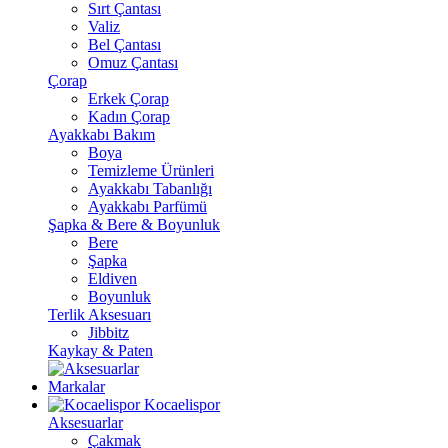
Sırt Çantası
Valiz
Bel Çantası
Omuz Çantası
Çorap
Erkek Çorap
Kadın Çorap
Ayakkabı Bakım
Boya
Temizleme Ürünleri
Ayakkabı Tabanlığı
Ayakkabı Parfümü
Şapka & Bere & Boyunluk
Bere
Şapka
Eldiven
Boyunluk
Terlik Aksesuarı
Jibbitz
Kaykay & Paten
Markalar
Kocaelispor
Aksesuarlar
Çakmak