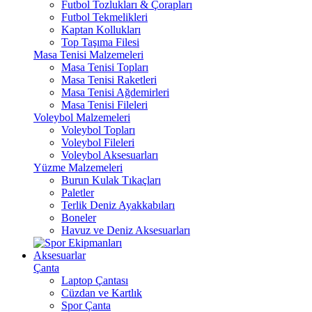
Futbol Tozlukları & Çorapları
Futbol Tekmelikleri
Kaptan Kollukları
Top Taşıma Filesi
Masa Tenisi Malzemeleri
Masa Tenisi Topları
Masa Tenisi Raketleri
Masa Tenisi Ağdemirleri
Masa Tenisi Fileleri
Voleybol Malzemeleri
Voleybol Topları
Voleybol Fileleri
Voleybol Aksesuarları
Yüzme Malzemeleri
Burun Kulak Tıkaçları
Paletler
Terlik Deniz Ayakkabıları
Boneler
Havuz ve Deniz Aksesuarları
Aksesuarlar
Çanta
Laptop Çantası
Cüzdan ve Kartlık
Spor Çanta