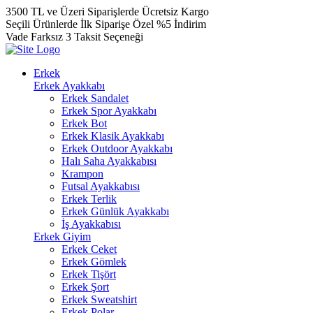
3500 TL ve Üzeri Siparişlerde Ücretsiz Kargo
Seçili Ürünlerde İlk Siparişe Özel %5 İndirim
Vade Farksız 3 Taksit Seçeneği
Erkek
Erkek Ayakkabı
Erkek Sandalet
Erkek Spor Ayakkabı
Erkek Bot
Erkek Klasik Ayakkabı
Erkek Outdoor Ayakkabı
Halı Saha Ayakkabısı
Krampon
Futsal Ayakkabısı
Erkek Terlik
Erkek Günlük Ayakkabı
İş Ayakkabısı
Erkek Giyim
Erkek Ceket
Erkek Gömlek
Erkek Tişört
Erkek Şort
Erkek Sweatshirt
Erkek Polar