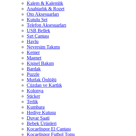
Kalem & Kalemlik
Anahtarlık & Rozet
Oto Aksesuarları
Kutulu Set
Telefon Aksesuarları
USB Bellek
Sırt Çantası
Havlu
Nevresim Takımı
Kemer
Magnet
Kişisel Bakım
Bardak
Puzzle
Mutfak Önlüğü
Cüzdan ve Kartlık
Kolonya
Sticker
Terlik
Kumbara
Hediye Kutusu
Duvar Saati
Bebek Ürünleri
Kocaelispor El Çantası
Kocaelispor Futbol Topu