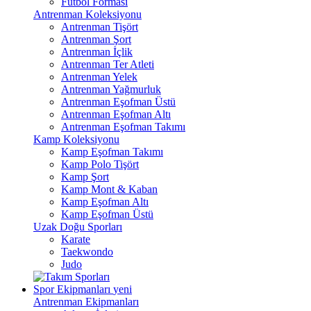
Futbol Forması
Antrenman Koleksiyonu
Antrenman Tişört
Antrenman Şort
Antrenman İçlik
Antrenman Ter Atleti
Antrenman Yelek
Antrenman Yağmurluk
Antrenman Eşofman Üstü
Antrenman Eşofman Altı
Antrenman Eşofman Takımı
Kamp Koleksiyonu
Kamp Eşofman Takımı
Kamp Polo Tişört
Kamp Şort
Kamp Mont & Kaban
Kamp Eşofman Altı
Kamp Eşofman Üstü
Uzak Doğu Sporları
Karate
Taekwondo
Judo
Spor Ekipmanları
yeni
Antrenman Ekipmanları