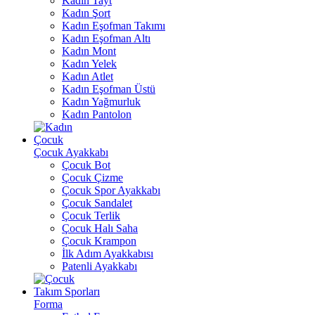
Kadın Tayt
Kadın Şort
Kadın Eşofman Takımı
Kadın Eşofman Altı
Kadın Mont
Kadın Yelek
Kadın Atlet
Kadın Eşofman Üstü
Kadın Yağmurluk
Kadın Pantolon
Çocuk
Çocuk Ayakkabı
Çocuk Bot
Çocuk Çizme
Çocuk Spor Ayakkabı
Çocuk Sandalet
Çocuk Terlik
Çocuk Halı Saha
Çocuk Krampon
İlk Adım Ayakkabısı
Patenli Ayakkabı
Takım Sporları
Forma