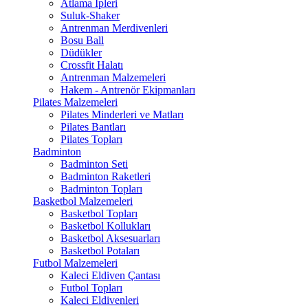
Atlama İpleri
Suluk-Shaker
Antrenman Merdivenleri
Bosu Ball
Düdükler
Crossfit Halatı
Antrenman Malzemeleri
Hakem - Antrenör Ekipmanları
Pilates Malzemeleri
Pilates Minderleri ve Matları
Pilates Bantları
Pilates Topları
Badminton
Badminton Seti
Badminton Raketleri
Badminton Topları
Basketbol Malzemeleri
Basketbol Topları
Basketbol Kollukları
Basketbol Aksesuarları
Basketbol Potaları
Futbol Malzemeleri
Kaleci Eldiven Çantası
Futbol Topları
Kaleci Eldivenleri