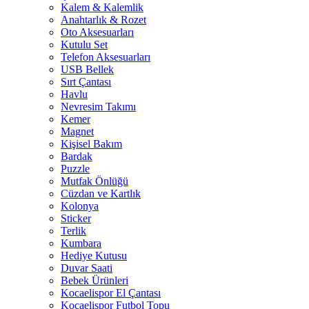
Kalem & Kalemlik
Anahtarlık & Rozet
Oto Aksesuarları
Kutulu Set
Telefon Aksesuarları
USB Bellek
Sırt Çantası
Havlu
Nevresim Takımı
Kemer
Magnet
Kişisel Bakım
Bardak
Puzzle
Mutfak Önlüğü
Cüzdan ve Kartlık
Kolonya
Sticker
Terlik
Kumbara
Hediye Kutusu
Duvar Saati
Bebek Ürünleri
Kocaelispor El Çantası
Kocaelispor Futbol Topu