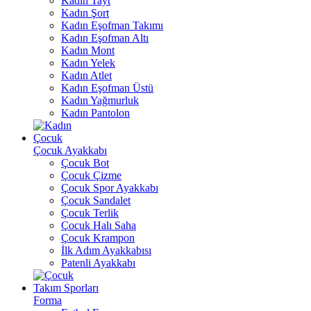
Kadın Tayt
Kadın Şort
Kadın Eşofman Takımı
Kadın Eşofman Altı
Kadın Mont
Kadın Yelek
Kadın Atlet
Kadın Eşofman Üstü
Kadın Yağmurluk
Kadın Pantolon
Çocuk
Çocuk Ayakkabı
Çocuk Bot
Çocuk Çizme
Çocuk Spor Ayakkabı
Çocuk Sandalet
Çocuk Terlik
Çocuk Halı Saha
Çocuk Krampon
İlk Adım Ayakkabısı
Patenli Ayakkabı
Takım Sporları
Forma