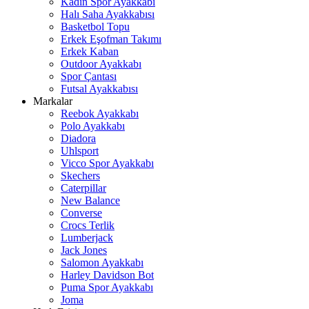
Kadın Spor Ayakkabı
Halı Saha Ayakkabısı
Basketbol Topu
Erkek Eşofman Takımı
Erkek Kaban
Outdoor Ayakkabı
Spor Çantası
Futsal Ayakkabısı
Markalar
Reebok Ayakkabı
Polo Ayakkabı
Diadora
Uhlsport
Vicco Spor Ayakkabı
Skechers
Caterpillar
New Balance
Converse
Crocs Terlik
Lumberjack
Jack Jones
Salomon Ayakkabı
Harley Davidson Bot
Puma Spor Ayakkabı
Joma