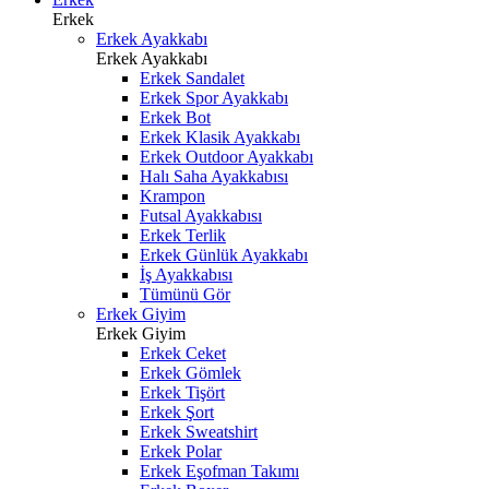
Erkek
Erkek Ayakkabı
Erkek Ayakkabı
Erkek Sandalet
Erkek Spor Ayakkabı
Erkek Bot
Erkek Klasik Ayakkabı
Erkek Outdoor Ayakkabı
Halı Saha Ayakkabısı
Krampon
Futsal Ayakkabısı
Erkek Terlik
Erkek Günlük Ayakkabı
İş Ayakkabısı
Tümünü Gör
Erkek Giyim
Erkek Giyim
Erkek Ceket
Erkek Gömlek
Erkek Tişört
Erkek Şort
Erkek Sweatshirt
Erkek Polar
Erkek Eşofman Takımı