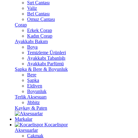
Sırt Çantası
Valiz
Bel Çantası
Omuz Çantası
Çorap
Erkek Çorap
Kadın Çorap
Ayakkabı Bakım
Boya
Temizleme Ürünleri
Ayakkabı Tabanlığı
Ayakkabı Parfümü
Şapka & Bere & Boyunluk
Bere
Şapka
Eldiven
Boyunluk
Terlik Aksesuarı
Jibbitz
Kaykay & Paten
Markalar
Kocaelispor
Aksesuarlar
Çakmak