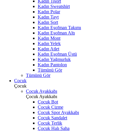
Kadın Tişört
Kadın Sweatshirt
Kadın Polar
Kadın Tayt
Kadın Şort
Kadın Eşofman Takımı
Kadın Eşofman Altı
Kadın Mont
Kadın Yelek
Kadın Atlet
Kadın Eşofman Üstü
Kadın Yağmurluk
Kadın Pantolon
Tümünü Gör
Tümünü Gör
Çocuk
Çocuk
Çocuk Ayakkabı
Çocuk Ayakkabı
Çocuk Bot
Çocuk Çizme
Çocuk Spor Ayakkabı
Çocuk Sandalet
Çocuk Terlik
Çocuk Halı Saha