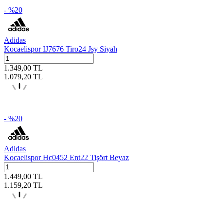
- %
20
Adidas
Kocaelispor IJ7676 Tiro24 Jsy Siyah
1.349,00
TL
1.079,20
TL
- %
20
Adidas
Kocaelispor Hc0452 Ent22 Tişört Beyaz
1.449,00
TL
1.159,20
TL