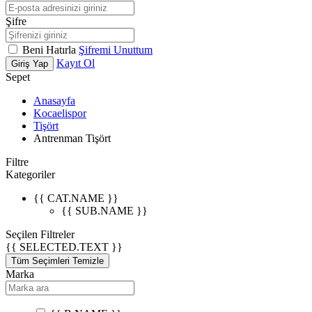
Şifre
Beni Hatırla
Şifremi Unuttum
Kayıt Ol
Giriş Yap
Sepet
Anasayfa
Kocaelispor
Tişört
Antrenman Tişört
Filtre
Kategoriler
{{ CAT.NAME }}
{{ SUB.NAME }}
Seçilen Filtreler
{{ SELECTED.TEXT }}
Tüm Seçimleri Temizle
Marka