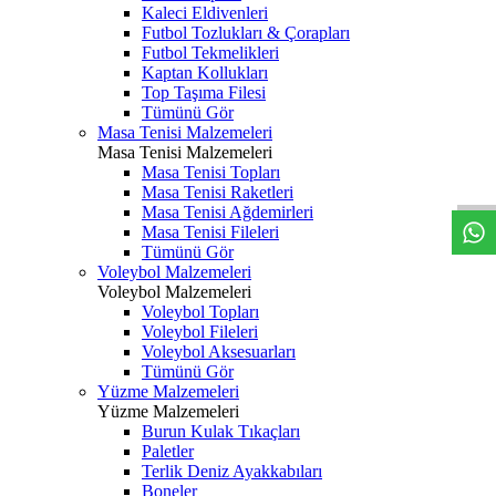
Kaleci Eldivenleri
Futbol Tozlukları & Çorapları
Futbol Tekmelikleri
Kaptan Kollukları
Top Taşıma Filesi
Tümünü Gör
Masa Tenisi Malzemeleri
Masa Tenisi Malzemeleri
Masa Tenisi Topları
Masa Tenisi Raketleri
Masa Tenisi Ağdemirleri
Masa Tenisi Fileleri
Tümünü Gör
Voleybol Malzemeleri
Voleybol Malzemeleri
Voleybol Topları
Voleybol Fileleri
Voleybol Aksesuarları
Tümünü Gör
Yüzme Malzemeleri
Yüzme Malzemeleri
Burun Kulak Tıkaçları
Paletler
Terlik Deniz Ayakkabıları
Boneler