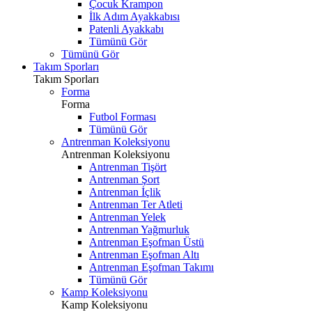
Çocuk Krampon
İlk Adım Ayakkabısı
Patenli Ayakkabı
Tümünü Gör
Tümünü Gör
Takım Sporları
Takım Sporları
Forma
Forma
Futbol Forması
Tümünü Gör
Antrenman Koleksiyonu
Antrenman Koleksiyonu
Antrenman Tişört
Antrenman Şort
Antrenman İçlik
Antrenman Ter Atleti
Antrenman Yelek
Antrenman Yağmurluk
Antrenman Eşofman Üstü
Antrenman Eşofman Altı
Antrenman Eşofman Takımı
Tümünü Gör
Kamp Koleksiyonu
Kamp Koleksiyonu