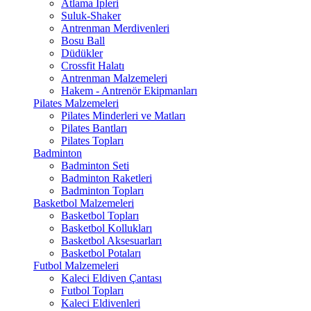
Atlama İpleri
Suluk-Shaker
Antrenman Merdivenleri
Bosu Ball
Düdükler
Crossfit Halatı
Antrenman Malzemeleri
Hakem - Antrenör Ekipmanları
Pilates Malzemeleri
Pilates Minderleri ve Matları
Pilates Bantları
Pilates Topları
Badminton
Badminton Seti
Badminton Raketleri
Badminton Topları
Basketbol Malzemeleri
Basketbol Topları
Basketbol Kollukları
Basketbol Aksesuarları
Basketbol Potaları
Futbol Malzemeleri
Kaleci Eldiven Çantası
Futbol Topları
Kaleci Eldivenleri