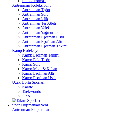
Futbol Forması
Antrenman Koleksiyonu
Antrenman Tişört
Antrenman Şort
Antrenman İçlik
Antrenman Ter Atleti
Antrenman Yelek
Antrenman Yağmurluk
Antrenman Eşofman Üstü
Antrenman Eşofman Altı
Antrenman Eşofman Takımı
Kamp Koleksiyonu
Kamp Eşofman Takımı
Kamp Polo Tişört
Kamp Şort
Kamp Mont & Kaban
Kamp Eşofman Altı
Kamp Eşofman Üstü
Uzak Doğu Sporları
Karate
Taekwondo
Judo
Spor Ekipmanları
yeni
Antrenman Ekipmanları