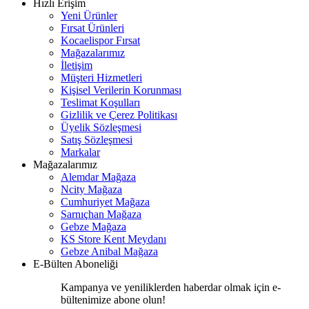
Hızlı Erişim
Yeni Ürünler
Fırsat Ürünleri
Kocaelispor Fırsat
Mağazalarımız
İletişim
Müşteri Hizmetleri
Kişisel Verilerin Korunması
Teslimat Koşulları
Gizlilik ve Çerez Politikası
Üyelik Sözleşmesi
Satış Sözleşmesi
Markalar
Mağazalarımız
Alemdar Mağaza
Ncity Mağaza
Cumhuriyet Mağaza
Sarnıçhan Mağaza
Gebze Mağaza
KS Store Kent Meydanı
Gebze Anibal Mağaza
E-Bülten Aboneliği
Kampanya ve yeniliklerden haberdar olmak için e-
bültenimize abone olun!