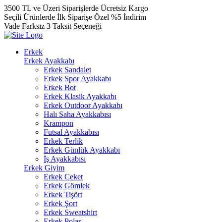
3500 TL ve Üzeri Siparişlerde Ücretsiz Kargo
Seçili Ürünlerde İlk Siparişe Özel %5 İndirim
Vade Farksız 3 Taksit Seçeneği
Erkek
Erkek Ayakkabı
Erkek Sandalet
Erkek Spor Ayakkabı
Erkek Bot
Erkek Klasik Ayakkabı
Erkek Outdoor Ayakkabı
Halı Saha Ayakkabısı
Krampon
Futsal Ayakkabısı
Erkek Terlik
Erkek Günlük Ayakkabı
İş Ayakkabısı
Erkek Giyim
Erkek Ceket
Erkek Gömlek
Erkek Tişört
Erkek Şort
Erkek Sweatshirt
Erkek Polar