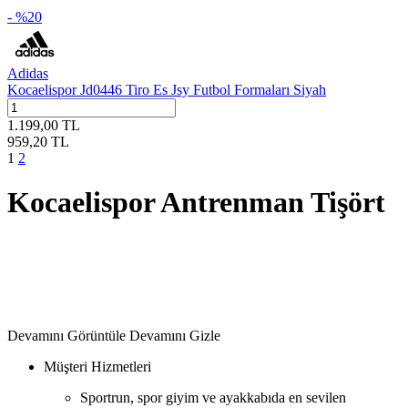
- %
20
Adidas
Kocaelispor Jd0446 Tiro Es Jsy Futbol Formaları Siyah
1.199,00
TL
959,20
TL
1
2
Kocaelispor Antrenman Tişört
Devamını Görüntüle
Devamını Gizle
Müşteri Hizmetleri
Sportrun, spor giyim ve ayakkabıda en sevilen