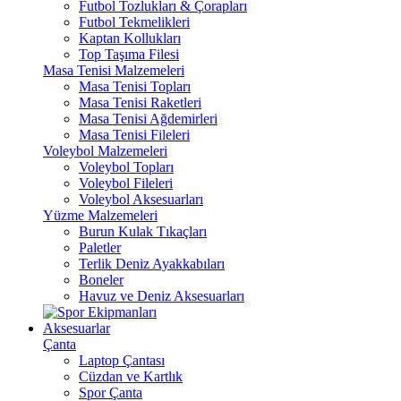
Futbol Tozlukları & Çorapları
Futbol Tekmelikleri
Kaptan Kollukları
Top Taşıma Filesi
Masa Tenisi Malzemeleri
Masa Tenisi Topları
Masa Tenisi Raketleri
Masa Tenisi Ağdemirleri
Masa Tenisi Fileleri
Voleybol Malzemeleri
Voleybol Topları
Voleybol Fileleri
Voleybol Aksesuarları
Yüzme Malzemeleri
Burun Kulak Tıkaçları
Paletler
Terlik Deniz Ayakkabıları
Boneler
Havuz ve Deniz Aksesuarları
Aksesuarlar
Çanta
Laptop Çantası
Cüzdan ve Kartlık
Spor Çanta