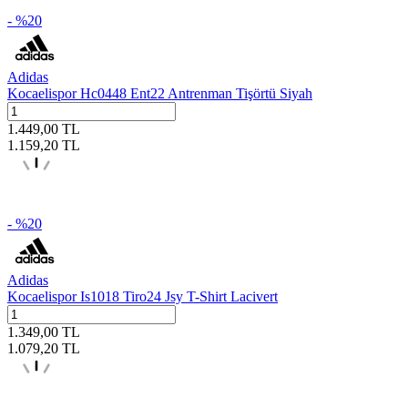
- %
20
Adidas
Kocaelispor Hc0448 Ent22 Antrenman Tişörtü Siyah
1.449,00
TL
1.159,20
TL
- %
20
Adidas
Kocaelispor Is1018 Tiro24 Jsy T-Shirt Lacivert
1.349,00
TL
1.079,20
TL