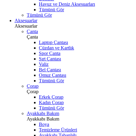
Havuz ve Deniz Aksesuarları
Tümünü Gör
Tümünü Gör
Aksesuarlar
Aksesuarlar
Çanta
Çanta
Laptop Çantası
Cüzdan ve Kartlık
Spor Çanta
Sırt Çantası
Valiz
Bel Çantası
Omuz Çantası
Tümünü Gör
Çorap
Çorap
Erkek Çorap
Kadın Çorap
Tümünü Gör
Ayakkabı Bakım
Ayakkabı Bakım
Boya
Temizleme Ürünleri
Ayakkabı Tabanlığı