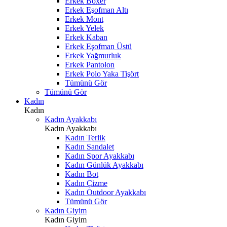
Erkek Boxer
Erkek Eşofman Altı
Erkek Mont
Erkek Yelek
Erkek Kaban
Erkek Eşofman Üstü
Erkek Yağmurluk
Erkek Pantolon
Erkek Polo Yaka Tişört
Tümünü Gör
Tümünü Gör
Kadın
Kadın
Kadın Ayakkabı
Kadın Ayakkabı
Kadın Terlik
Kadın Sandalet
Kadın Spor Ayakkabı
Kadın Günlük Ayakkabı
Kadın Bot
Kadın Çizme
Kadın Outdoor Ayakkabı
Tümünü Gör
Kadın Giyim
Kadın Giyim