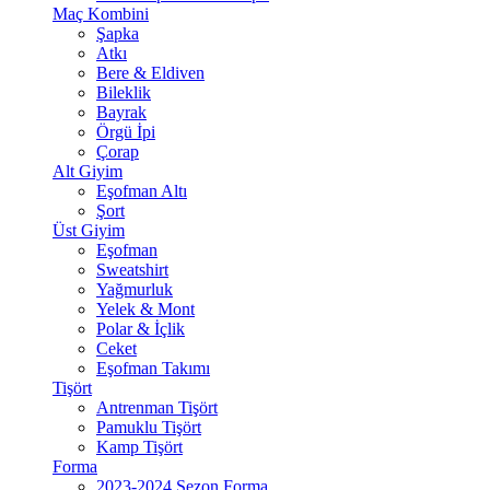
Maç Kombini
Şapka
Atkı
Bere & Eldiven
Bileklik
Bayrak
Örgü İpi
Çorap
Alt Giyim
Eşofman Altı
Şort
Üst Giyim
Eşofman
Sweatshirt
Yağmurluk
Yelek & Mont
Polar & İçlik
Ceket
Eşofman Takımı
Tişört
Antrenman Tişört
Pamuklu Tişört
Kamp Tişört
Forma
2023-2024 Sezon Forma