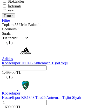
Stoktakiler
İndirimli
Yeni
Filtrele
Filtre
Toplam
33
Ürün Bulundu
Görünüm :
Sırala :
Adidas
Kocaelispor JF1096 Antrenman Tişört Yeşil
1.499,00
TL
Kocaelispor
Kocaelispor KB1348 Tiro26 Antreman Tişört Siyah
1.699,00
TL