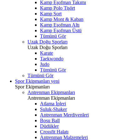
Kamp Eşofman Takımı
Kamp Polo Tişört
Kamp Şort
Kamp Mont & Kaban
Kamp Eşofman Altı
Kamp Eşofman Üstü
Tümünü Gör
Uzak Doğu Sporları
Uzak Doğu Sporları
Karate
Taekwondo
Judo
Tümünü Gör
Tümünü Gör
Spor Ekipmanları
yeni
Spor Ekipmanları
Antrenman Ekipmanları
Antrenman Ekipmanları
Atlama İpleri
Suluk-Shaker
Antrenman Merdivenleri
Bosu Ball
Düdükler
Crossfit Halatı
Antrenman Malzemeleri