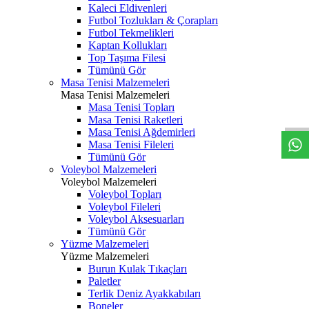
Kaleci Eldivenleri
Futbol Tozlukları & Çorapları
Futbol Tekmelikleri
Kaptan Kollukları
Top Taşıma Filesi
Tümünü Gör
Masa Tenisi Malzemeleri
Masa Tenisi Malzemeleri
Masa Tenisi Topları
Masa Tenisi Raketleri
Masa Tenisi Ağdemirleri
Masa Tenisi Fileleri
Tümünü Gör
Voleybol Malzemeleri
Voleybol Malzemeleri
Voleybol Topları
Voleybol Fileleri
Voleybol Aksesuarları
Tümünü Gör
Yüzme Malzemeleri
Yüzme Malzemeleri
Burun Kulak Tıkaçları
Paletler
Terlik Deniz Ayakkabıları
Boneler