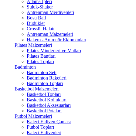
Atlama İpleri
Suluk-Shaker
Antrenman Merdivenleri
Bosu Ball
Düdükler
Crossfit Halatı
Antrenman Malzemeleri
Hakem - Antrenör Ekipmanları
Pilates Malzemeleri
Pilates Minderleri ve Matları
Pilates Bantları
Pilates Topları
Badminton
Badminton Seti
Badminton Raketleri
Badminton Topları
Basketbol Malzemeleri
Basketbol Topları
Basketbol Kollukları
Basketbol Aksesuarları
Basketbol Potaları
Futbol Malzemeleri
Kaleci Eldiven Çantası
Futbol Topları
Kaleci Eldivenleri