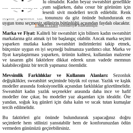
gardırobunuzla uyumlu olmalıdır. Kadın beyaz sweatshirt genellikle
her tarzla kolayca uyum sağlarken, daha cesur bir görünüm için
canlı renkler veya desenli sivit modelleri tercih edilebilir. Renk
seçimi yaparken cilt tonunuzu da göz önünde bulundurarak en
uygun tonu seçmeniz stilinizin bütünlüğü açısından faydalı olacaktır.
T
-Soft
E-Ticaret
Sistemleriyle Hazırlanmıştır.
Marka ve Fiyat:
Kaliteli bir sweatshirt için bilinen kadın sweatshirt
markalarına göz atmak iyi bir başlangıç olabilir. Ancak marka seçimi
yaparken mutlaka kadın sweatshirt indirimlerini takip etmek,
bütçenize uygun en iyi seçeneği bulmanıza yardımcı olur. Marka ve
fiyat karşılaştırması yaparken, ürünün kalitesi, kullanılan malzeme
ve tasarım gibi faktörlere dikkat ederek uzun vadede memnun
kalabileceğiniz bir tercih yapmanız önemlidir.
Mevsimlik Farklılıklar ve Kullanım Alanları:
Sezonluk
değişiklikler, sweatshirt seçiminde büyük rol oynar. Yazlık ve kışlık
modeller arasında fonksiyonellik açısından farklılıklar gözetilmelidir.
Sweatshirt kadın yazlık seçenekler arasında daha ince ve hafif
modeller öne çıkar, bu modeller yaz akşamları için idealdir. Öte
yandan, soğuk kış günleri için daha kalın ve sıcak tutan kumaşlar
tercih edilmelidir.
Bu faktörleri göz önünde bulundurarak yapacağınız doğru
seçimlerle hem stilinizi yansıtabilir hem de konforunuzdan ödün
vermeden gününüzü geçirebilirsiniz.