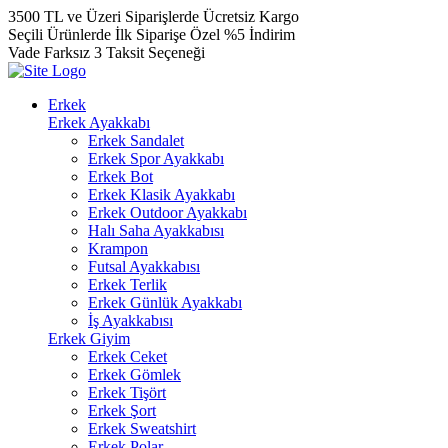
3500 TL ve Üzeri Siparişlerde Ücretsiz Kargo
Seçili Ürünlerde İlk Siparişe Özel %5 İndirim
Vade Farksız 3 Taksit Seçeneği
Erkek
Erkek Ayakkabı
Erkek Sandalet
Erkek Spor Ayakkabı
Erkek Bot
Erkek Klasik Ayakkabı
Erkek Outdoor Ayakkabı
Halı Saha Ayakkabısı
Krampon
Futsal Ayakkabısı
Erkek Terlik
Erkek Günlük Ayakkabı
İş Ayakkabısı
Erkek Giyim
Erkek Ceket
Erkek Gömlek
Erkek Tişört
Erkek Şort
Erkek Sweatshirt
Erkek Polar