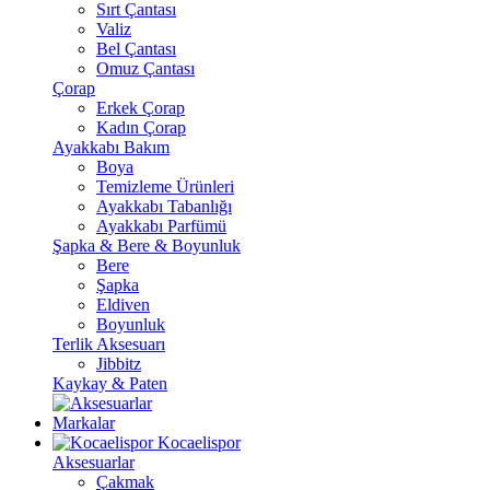
Sırt Çantası
Valiz
Bel Çantası
Omuz Çantası
Çorap
Erkek Çorap
Kadın Çorap
Ayakkabı Bakım
Boya
Temizleme Ürünleri
Ayakkabı Tabanlığı
Ayakkabı Parfümü
Şapka & Bere & Boyunluk
Bere
Şapka
Eldiven
Boyunluk
Terlik Aksesuarı
Jibbitz
Kaykay & Paten
Markalar
Kocaelispor
Aksesuarlar
Çakmak