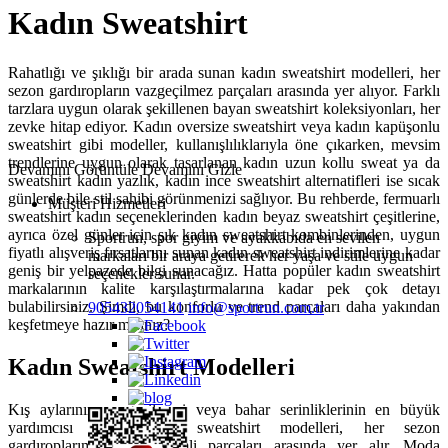
Kadın Sweatshirt
Rahatlığı ve şıklığı bir arada sunan kadın sweatshirt modelleri, her
sezon gardıropların vazgeçilmez parçaları arasında yer alıyor. Farklı
tarzlara uygun olarak şekillenen bayan sweatshirt koleksiyonları, her
zevke hitap ediyor. Kadın oversize sweatshirt veya kadın kapüşonlu
sweatshirt gibi modeller, kullanışlılıklarıyla öne çıkarken, mevsim
trendlerine uygun olarak tasarlanan kadın uzun kollu sweat ya da
Devamını Görüntüle
Devamını Gizle
sweatshirt kadın yazlık, kadın ince sweatshirt alternatifleri ise sıcak
günlerde bile stil sahibi görünmenizi sağlıyor. Bu rehberde, fermuarlı
Müşteri Hizmetleri
sweatshirt kadın seçeneklerinden kadın beyaz sweatshirt çeşitlerine,
ayrıca özel günler için şık kadın sweatshirt kombinlerinden, uygun
Sportrun, spor giyim ve ayakkabıda en sevilen
fiyatlı alışveriş fırsatlarını sunan kadın sweatshirt indirimlerine kadar
markaları bir araya getirerek her yaşa ve stile uygun
geniş bir yelpazede bilgi sunacağız. Hatta popüler kadın sweatshirt
seçenekler sunar.
markalarının kalite karşılaştırmalarına kadar pek çok detayı
bulabilirsiniz. Şimdi, bu konforlu ve trend parçaları daha yakından
905432054141
info@sportrun.com.tr
keşfetmeye hazır mısınız?
Kadın Sweatshirt Modelleri
Kış aylarının vazgeçilmezi veya bahar serinliklerinin en büyük
yardımcısı olan kadın sweatshirt modelleri, her sezon
gardıroplarımızın en önemli parçaları arasında yer alır. Moda