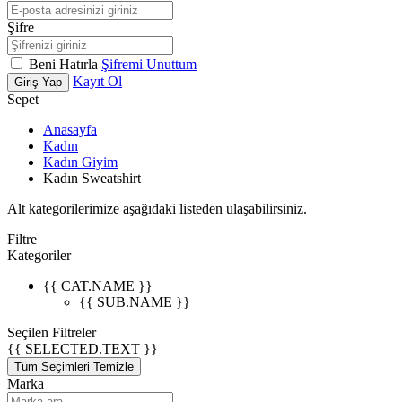
Şifre
Beni Hatırla
Şifremi Unuttum
Kayıt Ol
Giriş Yap
Sepet
Anasayfa
Kadın
Kadın Giyim
Kadın Sweatshirt
Alt kategorilerimize aşağıdaki listeden ulaşabilirsiniz.
Filtre
Kategoriler
{{ CAT.NAME }}
{{ SUB.NAME }}
Seçilen Filtreler
{{ SELECTED.TEXT }}
Tüm Seçimleri Temizle
Marka