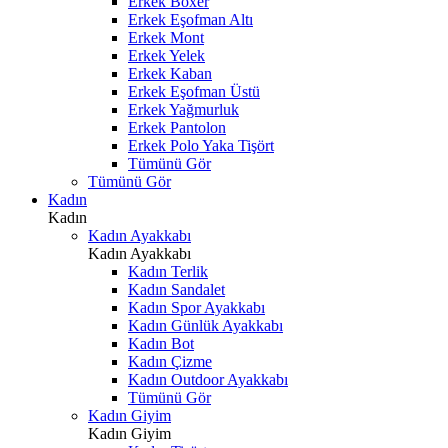
Erkek Boxer
Erkek Eşofman Altı
Erkek Mont
Erkek Yelek
Erkek Kaban
Erkek Eşofman Üstü
Erkek Yağmurluk
Erkek Pantolon
Erkek Polo Yaka Tişört
Tümünü Gör
Tümünü Gör
Kadın
Kadın
Kadın Ayakkabı
Kadın Ayakkabı
Kadın Terlik
Kadın Sandalet
Kadın Spor Ayakkabı
Kadın Günlük Ayakkabı
Kadın Bot
Kadın Çizme
Kadın Outdoor Ayakkabı
Tümünü Gör
Kadın Giyim
Kadın Giyim