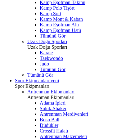
Kamp Eşofman Takımı
Kamp Polo Tişört
Kamp Şort
Kamp Mont & Kaban
Kamp Eşofman Altı
Kamp Eşofman Üstü
Tümünü Gör
Uzak Doğu Sporları
Uzak Doğu Sporları
Karate
Taekwondo
Judo
Tümünü Gör
Tümünü Gör
Spor Ekipmanları
yeni
Spor Ekipmanları
Antrenman Ekipmanları
Antrenman Ekipmanları
Atlama İpleri
Suluk-Shaker
Antrenman Merdivenleri
Bosu Ball
Düdükler
Crossfit Halatı
Antrenman Malzemeleri