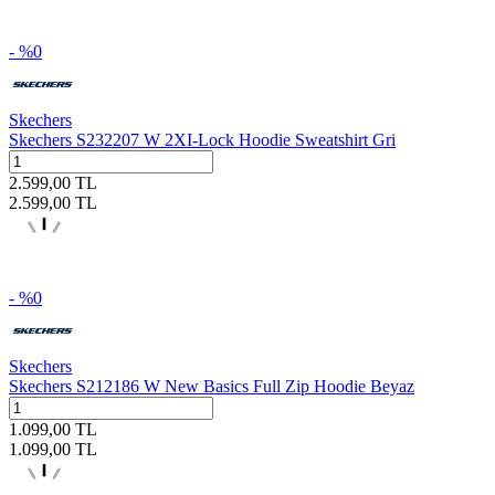
- %
0
Skechers
Skechers S232207 W 2XI-Lock Hoodie Sweatshirt Gri
2.599,00
TL
2.599,00
TL
- %
0
Skechers
Skechers S212186 W New Basics Full Zip Hoodie Beyaz
1.099,00
TL
1.099,00
TL