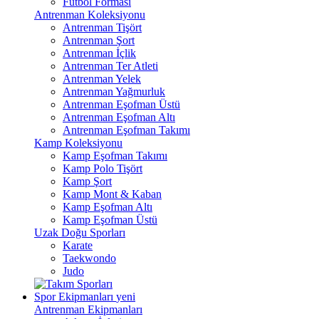
Futbol Forması
Antrenman Koleksiyonu
Antrenman Tişört
Antrenman Şort
Antrenman İçlik
Antrenman Ter Atleti
Antrenman Yelek
Antrenman Yağmurluk
Antrenman Eşofman Üstü
Antrenman Eşofman Altı
Antrenman Eşofman Takımı
Kamp Koleksiyonu
Kamp Eşofman Takımı
Kamp Polo Tişört
Kamp Şort
Kamp Mont & Kaban
Kamp Eşofman Altı
Kamp Eşofman Üstü
Uzak Doğu Sporları
Karate
Taekwondo
Judo
Spor Ekipmanları
yeni
Antrenman Ekipmanları