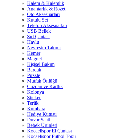
Kalem & Kalemlik
Anahtarlık & Rozet
Oto Aksesuarları
Kutulu Set
Telefon Aksesuarları
USB Bellek
Sırt Çantası
Havlu
Nevresim Takımı
Kemer
Magnet
Kişisel Bakım
Bardak
Puzzle
Mutfak Önlüğü
Cüzdan ve Kartlık
Kolonya
Sticker
Terlik
Kumbara
Hediye Kutusu
Duvar Saati
Bebek Ürünleri
Kocaelispor El Çantası
Kocaelispor Futbol Topu