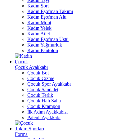
Kadın Tayt
Kadın Şort
Kadın Eşofman Takımı
Kadın Eşofman Altı
Kadın Mont
Kadın Yelek
Kadın Atlet
Kadın Eşofman Üstü
Kadın Yağmurluk
Kadın Pantolon
Çocuk
Çocuk Ayakkabı
Çocuk Bot
Çocuk Çizme
Çocuk Spor Ayakkabı
Çocuk Sandalet
Çocuk Terlik
Çocuk Halı Saha
Çocuk Krampon
İlk Adım Ayakkabısı
Patenli Ayakkabı
Takım Sporları
Forma