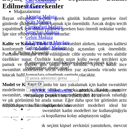
Satış Sözleşmesi
Edilmesi Gerekenler
Markalar
Mağazalarımız
Alemdar Mağaza
Bayan sweatshirt seçimi, gerek günlük kullanım gerekse özel
Ncity Mağaza
günlerde şıklığınıza şıklık katmak için önemlidir. Ancak doğru tercih
Cumhuriyet Mağaza
yapabilmek için dikkat edilmesi gereken bazı önemli noktalar vardır.
Sarnıçhan Mağaza
İşte size rehber olacak temel unsurlar:
Gebze Mağaza
KS Store Kent Meydanı
Kalite ve Kumaş Türü:
Bayan sweatshirt alırken, kumaşın kalitesi
Gebze Anibal Mağaza
konforunuz ve ürünün dayanıklılığı açısından çok önemlidir.
E-Bülten Aboneliği
Pamuklu kumaşlar tercih edildiğinde ciltle uyumlu ve nefes alabilir
özellikler sunar. Özellikle kadın uzun kollu sweat tercihleri için
Kampanya ve yeniliklerden haberdar olmak için e-
pamuk ve bambu gibi doğal lifler idealdir. Ayrıca, kadın ince
bültenimize abone olun!
sweatshirt modellerini tercih ederken yaz aylarında vücudu serin
tutacak hafif kumaşlara yönelmek yerinde olacaktır.
Model ve Kesim:
Uyumlu bir tarz yakalamak için kadın sweatshirt
Kayıt Ol
modellerinin kesimine dikkat etmek gerekir. Kadın oversize
KVKK Sözleşmesi'ni
, okudum, kabul ediyorum.
sweatshirt, son yılların popüler seçeneklerinden biri olarak rahatlığı
Whastapp Destek Hattı
0 (543) 205 41 41
ve şık görünümü bir arada sunar. Eğer daha spor bir görünüm arzu
ediyorsanız, kadın kapüşonlu sweatshirt modelleri ideal bir
©2026 Sportrun. Tüm hakları saklıdır.
seçenektir. Fermuarlı sweatshirt kadın modelleri ise kullanışlılığıyla
öne çıkar ve farklı hava koşullarına kolay adaptasyon sağlar.
Renk ve Desen:
Renk seçimi kişisel zevkinizi yansıtırken, mevcut