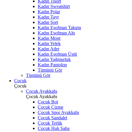
Kadın Tişört
Kadın Sweatshirt
Kadın Polar
Kadın Tayt
Kadın Şort
Kadın Eşofman Takımı
Kadın Eşofman Altı
Kadın Mont
Kadın Yelek
Kadın Atlet
Kadın Eşofman Üstü
Kadın Yağmurluk
Kadın Pantolon
Tümünü Gör
Tümünü Gör
Çocuk
Çocuk
Çocuk Ayakkabı
Çocuk Ayakkabı
Çocuk Bot
Çocuk Çizme
Çocuk Spor Ayakkabı
Çocuk Sandalet
Çocuk Terlik
Çocuk Halı Saha