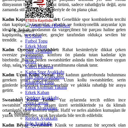
dünyasının bu olmazsa olmaz ürünü, sadece rahatlığıyla değil, aynı
zamanda stil sahibi görünümleriyle de ön plana çıkar.
Kadın Kapüşonlu Sweatshirt:
Genellikle spor kombinlerin tercihi
olan kapüşonlu tasarımlar, rahatlık ve fonksiyonellik arayanlar için
Yetkili Satıcı Belgeleri
idealdir. Sokak modasının da vazgeçilmez bir parçası haline gelen
Kategoriler
kapüşonlu sweatshirtler, gençler tarafından oldukça sevilen bir
KS Store
trenddir.
Futbol Topu
Erkek Mont
Kadın Oversize Sweatshirt:
Rahat kesimleriyle dikkat çeken
Spor Ayakkabı
oversize sweatshirtler, konforu ön planda tutan kadınlar için
Krampon
birebirdir. Büyük beden sweatshirtler aslında tüm bedenlere uygun
Boxer
olup, salaş ve rahat bir tarz yaratılmasına olanak tanır.
Kaleci Eldiveni
Kadın Spor Ayakkabı
Kadın Uzun Kollu Sweat:
Her kadının gardırobunda bulunması
Halı Saha Ayakkabısı
gereken temel parçalardandır. Uzun kollu sweatshirtler, serin
Basketbol Topu
günlerde kolaylıkla kombinlenebilir ve şıklıkla rahatlığı bir araya
Erkek Eşofman Takımı
getirir.
Erkek Kaban
Outdoor Ayakkabı
Sweatshirt Kadın Yazlık:
Yaz aylarında tercih edilen ince
Spor Çantası
sweatshirt modelleri, akşam üzeri serinliklerinde ya da klimalı
Futsal Ayakkabısı
ortamlarda ideal konforu sağlar. Hafif ve nefes alabilen kumaşları ile
Markalar
yazlık sweatshirtler, sıcak havalarda bile tercih edilebilir.
Reebok Ayakkabı
Polo Ayakkabı
Kadın Beyaz Sweatshirt:
Klasik ve zamansız bir seçenek olan