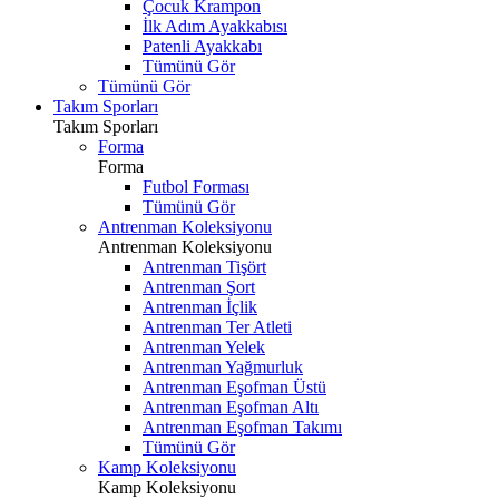
Çocuk Krampon
İlk Adım Ayakkabısı
Patenli Ayakkabı
Tümünü Gör
Tümünü Gör
Takım Sporları
Takım Sporları
Forma
Forma
Futbol Forması
Tümünü Gör
Antrenman Koleksiyonu
Antrenman Koleksiyonu
Antrenman Tişört
Antrenman Şort
Antrenman İçlik
Antrenman Ter Atleti
Antrenman Yelek
Antrenman Yağmurluk
Antrenman Eşofman Üstü
Antrenman Eşofman Altı
Antrenman Eşofman Takımı
Tümünü Gör
Kamp Koleksiyonu
Kamp Koleksiyonu