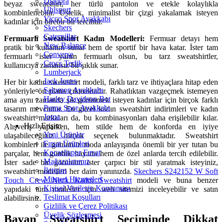
Diadora
beyaz sweatshirt, her türlü pantolon ve etekle kolaylıkla
Uhlsport
kombinlenebilir. Üstelik, minimalist bir çizgi yakalamak isteyen
Vicco Spor Ayakkabı
kadınlar için birebir bir tercihtir.
Skechers
Caterpillar
Fermuarlı Sweatshirt Kadın Modelleri:
Fermuar detayı hem
New Balance
pratik bir kullanım sunar hem de sportif bir hava katar. İster tam
Converse
fermuarlı ister yarım fermuarlı olsun, bu tarz sweatshirtler,
Crocs Terlik
kullanıcıya zamansız bir şıklık sunar.
Lumberjack
Jack Jones
Her bir kadın sweatshirt modeli, farklı tarz ve ihtiyaçlara hitap eden
Salomon Ayakkabı
yönleriyle ön plana çıkmaktadır. Rahatlıktan vazgeçmek istemeyen
Harley Davidson Bot
ama aynı zamanda şık görünmek isteyen kadınlar için birçok farklı
Puma Spor Ayakkabı
tasarım mevcuttur. En güzel kadın sweatshirt indirimleri ve kadın
Joma
sweatshirt markaları da, bu kombinasyonları daha erişilebilir kılar.
Hızlı Erişim
Alışveriş yaparken, hem stilde hem de konforda en iyiye
Yeni Ürünler
ulaşabileceğiniz birçok seçenek bulunmaktadır. Sweatshirt
Fırsat Ürünleri
kombinleri ile günümüz moda anlayışında önemli bir yer tutan bu
Kocaelispor Fırsat
parçalar, hem günlük hayatta hem de özel anlarda tercih edilebilir.
Mağazalarımız
İster sade bir görünüm ister çarpıcı bir stil yaratmak isteyiniz,
İletişim
sweatshirt modelleri her daim yanınızda.
Skechers S242152 W Soft
Müşteri Hizmetleri
Touch Crew Neck Kadın Sweatshirt
modeli ve buna benzer
Kişisel Verilerin Korunması
yapıdaki tüm modeller için web sitemizi inceleyebilir ve satın
Teslimat Koşulları
alabilirsiniz.
Gizlilik ve Çerez Politikası
Üyelik Sözleşmesi
Bayan Sweatshirt Seçiminde Dikkat