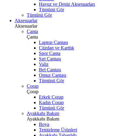
Havuz ve Deniz Aksesuarları
Tümünü Gör
Tümünü Gör
Aksesuarlar
Aksesuarlar
Çanta
Çanta
Laptop Çantası
Cüzdan ve Kartlık
Spor Çanta
Sırt Çantası
Valiz
Bel Çantası
Omuz Çantası
Tümünü Gör
Çorap
Çorap
Erkek Çorap
Kadın Çorap
Tümünü Gör
Ayakkabı Bakım
Ayakkabı Bakım
Boya
Temizleme Ürünleri
Ayakkabı Tabanlığı