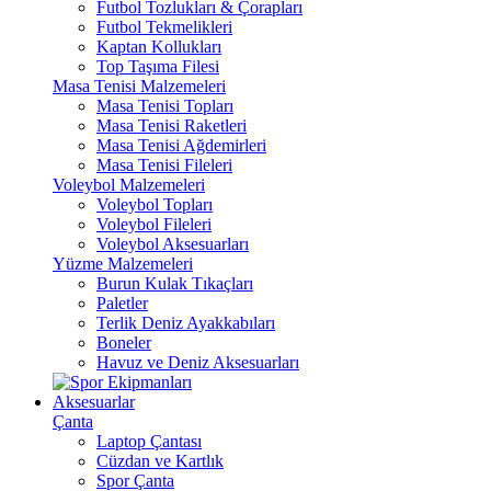
Futbol Tozlukları & Çorapları
Futbol Tekmelikleri
Kaptan Kollukları
Top Taşıma Filesi
Masa Tenisi Malzemeleri
Masa Tenisi Topları
Masa Tenisi Raketleri
Masa Tenisi Ağdemirleri
Masa Tenisi Fileleri
Voleybol Malzemeleri
Voleybol Topları
Voleybol Fileleri
Voleybol Aksesuarları
Yüzme Malzemeleri
Burun Kulak Tıkaçları
Paletler
Terlik Deniz Ayakkabıları
Boneler
Havuz ve Deniz Aksesuarları
Aksesuarlar
Çanta
Laptop Çantası
Cüzdan ve Kartlık
Spor Çanta