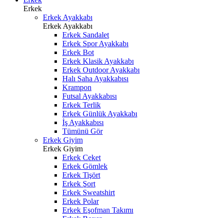
Erkek
Erkek Ayakkabı
Erkek Ayakkabı
Erkek Sandalet
Erkek Spor Ayakkabı
Erkek Bot
Erkek Klasik Ayakkabı
Erkek Outdoor Ayakkabı
Halı Saha Ayakkabısı
Krampon
Futsal Ayakkabısı
Erkek Terlik
Erkek Günlük Ayakkabı
İş Ayakkabısı
Tümünü Gör
Erkek Giyim
Erkek Giyim
Erkek Ceket
Erkek Gömlek
Erkek Tişört
Erkek Şort
Erkek Sweatshirt
Erkek Polar
Erkek Eşofman Takımı