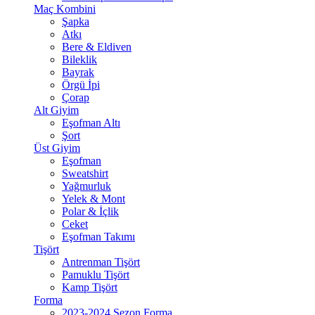
Maç Kombini
Şapka
Atkı
Bere & Eldiven
Bileklik
Bayrak
Örgü İpi
Çorap
Alt Giyim
Eşofman Altı
Şort
Üst Giyim
Eşofman
Sweatshirt
Yağmurluk
Yelek & Mont
Polar & İçlik
Ceket
Eşofman Takımı
Tişört
Antrenman Tişört
Pamuklu Tişört
Kamp Tişört
Forma
2023-2024 Sezon Forma