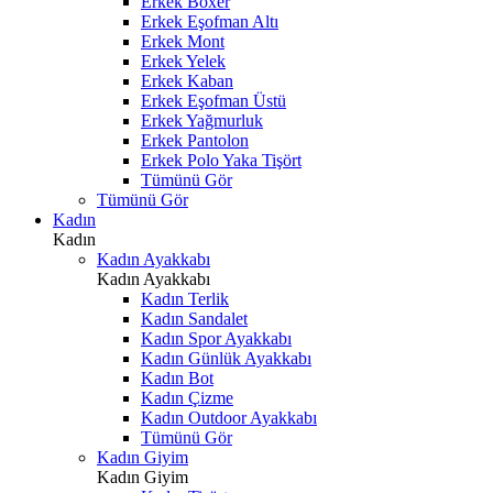
Erkek Boxer
Erkek Eşofman Altı
Erkek Mont
Erkek Yelek
Erkek Kaban
Erkek Eşofman Üstü
Erkek Yağmurluk
Erkek Pantolon
Erkek Polo Yaka Tişört
Tümünü Gör
Tümünü Gör
Kadın
Kadın
Kadın Ayakkabı
Kadın Ayakkabı
Kadın Terlik
Kadın Sandalet
Kadın Spor Ayakkabı
Kadın Günlük Ayakkabı
Kadın Bot
Kadın Çizme
Kadın Outdoor Ayakkabı
Tümünü Gör
Kadın Giyim
Kadın Giyim