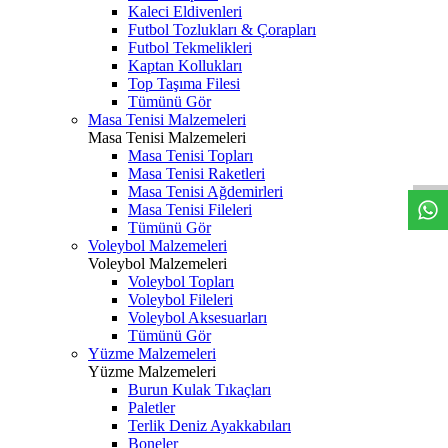
Kaleci Eldivenleri
Futbol Tozlukları & Çorapları
Futbol Tekmelikleri
Kaptan Kollukları
Top Taşıma Filesi
Tümünü Gör
Masa Tenisi Malzemeleri
Masa Tenisi Malzemeleri
Masa Tenisi Topları
Masa Tenisi Raketleri
Masa Tenisi Ağdemirleri
Masa Tenisi Fileleri
Tümünü Gör
Voleybol Malzemeleri
Voleybol Malzemeleri
Voleybol Topları
Voleybol Fileleri
Voleybol Aksesuarları
Tümünü Gör
Yüzme Malzemeleri
Yüzme Malzemeleri
Burun Kulak Tıkaçları
Paletler
Terlik Deniz Ayakkabıları
Boneler