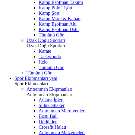
Kamp Eşofman Takımı
Kamp Polo Tişört
Kamp Şort
Kamp Mont & Kaban
Kamp Eşofman Altı
Kamp Eşofman Üstü
Tümünü Gör
Uzak Doğu Sporları
Uzak Doğu Sporları
Karate
Taekwondo
Judo
Tümünü Gör
Tümünü Gör
Spor Ekipmanları
yeni
Spor Ekipmanları
Antrenman Ekipmanları
Antrenman Ekipmanları
Atlama İpleri
Suluk-Shaker
Antrenman Merdivenleri
Bosu Ball
Düdükler
Crossfit Halatı
Antrenman Malzemeleri