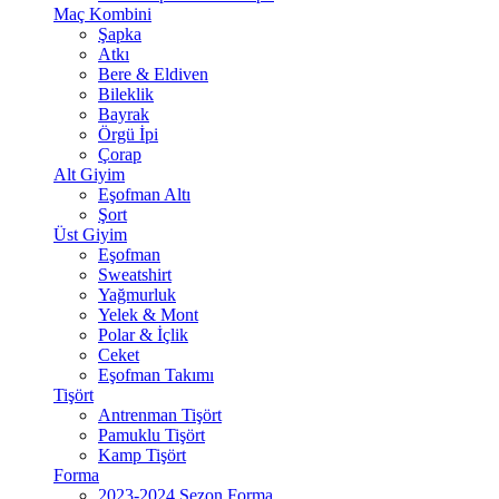
Maç Kombini
Şapka
Atkı
Bere & Eldiven
Bileklik
Bayrak
Örgü İpi
Çorap
Alt Giyim
Eşofman Altı
Şort
Üst Giyim
Eşofman
Sweatshirt
Yağmurluk
Yelek & Mont
Polar & İçlik
Ceket
Eşofman Takımı
Tişört
Antrenman Tişört
Pamuklu Tişört
Kamp Tişört
Forma
2023-2024 Sezon Forma