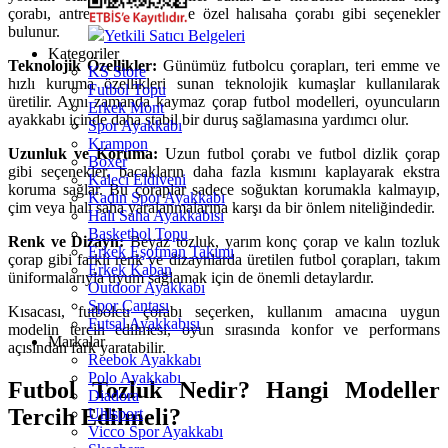
çorabı, antrenman çorabı ve özel halısaha çorabı gibi seçenekler
bulunur.
Yetkili Satıcı Belgeleri
Kategoriler
Teknolojik Özellikler:
Günümüz futbolcu çorapları, teri emme ve
KS Store
hızlı kuruma özellikleri sunan teknolojik kumaşlar kullanılarak
Futbol Topu
üretilir. Aynı zamanda kaymaz çorap futbol modelleri, oyuncuların
Erkek Mont
ayakkabı içinde daha stabil bir duruş sağlamasına yardımcı olur.
Spor Ayakkabı
Krampon
Uzunluk ve Koruma:
Uzun futbol çorabı ve futbol dizlik çorap
Boxer
gibi seçenekler, bacakların daha fazla kısmını kaplayarak ekstra
Kaleci Eldiveni
koruma sağlar. Bu çoraplar sadece soğuktan korumakla kalmayıp,
Kadın Spor Ayakkabı
çim veya halı saha yaralanmalarına karşı da bir önlem niteliğindedir.
Halı Saha Ayakkabısı
Basketbol Topu
Renk ve Dizayn:
Beyaz tozluk, yarım konç çorap ve kalın tozluk
Erkek Eşofman Takımı
çorap gibi farklı renk ve dizaynlarda üretilen futbol çorapları, takım
Erkek Kaban
üniformalarıyla uyum sağlamak için de önemli detaylardır.
Outdoor Ayakkabı
Spor Çantası
Kısacası, futbolcu çorabı seçerken, kullanım amacına uygun
Futsal Ayakkabısı
modelin tercih edilmesi, oyun sırasında konfor ve performans
Markalar
açısından fark yaratabilir.
Reebok Ayakkabı
Polo Ayakkabı
Futbol Tozluk Nedir? Hangi Modeller
Diadora
Tercih Edilmeli?
Uhlsport
Vicco Spor Ayakkabı