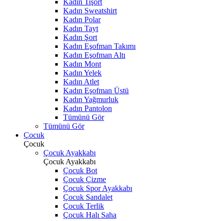
Kadın Tişört
Kadın Sweatshirt
Kadın Polar
Kadın Tayt
Kadın Şort
Kadın Eşofman Takımı
Kadın Eşofman Altı
Kadın Mont
Kadın Yelek
Kadın Atlet
Kadın Eşofman Üstü
Kadın Yağmurluk
Kadın Pantolon
Tümünü Gör
Tümünü Gör
Çocuk
Çocuk
Çocuk Ayakkabı
Çocuk Ayakkabı
Çocuk Bot
Çocuk Çizme
Çocuk Spor Ayakkabı
Çocuk Sandalet
Çocuk Terlik
Çocuk Halı Saha