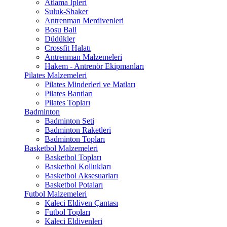
Atlama İpleri
Suluk-Shaker
Antrenman Merdivenleri
Bosu Ball
Düdükler
Crossfit Halatı
Antrenman Malzemeleri
Hakem - Antrenör Ekipmanları
Pilates Malzemeleri
Pilates Minderleri ve Matları
Pilates Bantları
Pilates Topları
Badminton
Badminton Seti
Badminton Raketleri
Badminton Topları
Basketbol Malzemeleri
Basketbol Topları
Basketbol Kollukları
Basketbol Aksesuarları
Basketbol Potaları
Futbol Malzemeleri
Kaleci Eldiven Çantası
Futbol Topları
Kaleci Eldivenleri