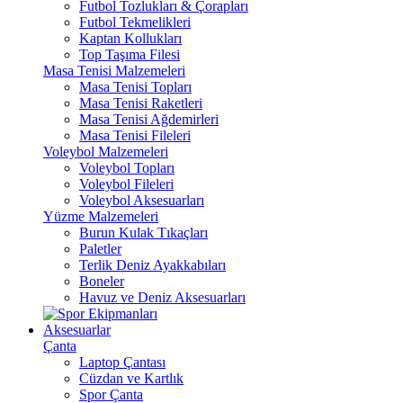
Futbol Tozlukları & Çorapları
Futbol Tekmelikleri
Kaptan Kollukları
Top Taşıma Filesi
Masa Tenisi Malzemeleri
Masa Tenisi Topları
Masa Tenisi Raketleri
Masa Tenisi Ağdemirleri
Masa Tenisi Fileleri
Voleybol Malzemeleri
Voleybol Topları
Voleybol Fileleri
Voleybol Aksesuarları
Yüzme Malzemeleri
Burun Kulak Tıkaçları
Paletler
Terlik Deniz Ayakkabıları
Boneler
Havuz ve Deniz Aksesuarları
Aksesuarlar
Çanta
Laptop Çantası
Cüzdan ve Kartlık
Spor Çanta