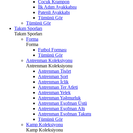
Çocuk Krampon
İlk Adım Ayakkabısı
Patenli Ayakkabı
Tümünü Gör
Tümünü Gör
Takım Sporları
Takım Sporları
Forma
Forma
Futbol Forması
Tümünü Gör
Antrenman Koleksiyonu
Antrenman Koleksiyonu
Antrenman Tişört
Antrenman Şort
Antrenman İçlik
Antrenman Ter Atleti
Antrenman Yelek
Antrenman Yağmurluk
Antrenman Eşofman Üstü
Antrenman Eşofman Altı
Antrenman Eşofman Takımı
Tümünü Gör
Kamp Koleksiyonu
Kamp Koleksiyonu