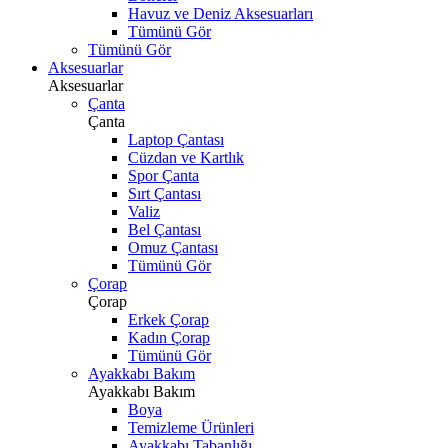
Havuz ve Deniz Aksesuarları
Tümünü Gör
Tümünü Gör
Aksesuarlar
Aksesuarlar
Çanta
Çanta
Laptop Çantası
Cüzdan ve Kartlık
Spor Çanta
Sırt Çantası
Valiz
Bel Çantası
Omuz Çantası
Tümünü Gör
Çorap
Çorap
Erkek Çorap
Kadın Çorap
Tümünü Gör
Ayakkabı Bakım
Ayakkabı Bakım
Boya
Temizleme Ürünleri
Ayakkabı Tabanlığı