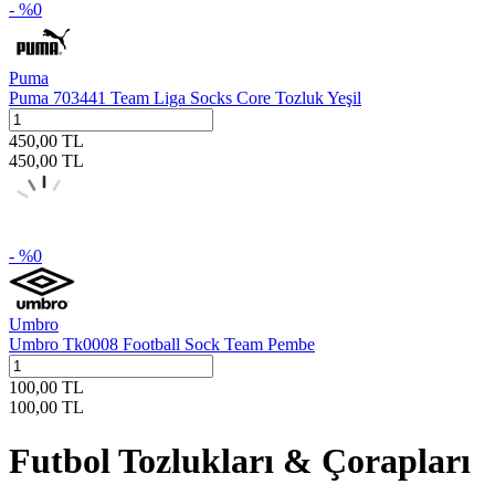
- %
0
Puma
Puma 703441 Team Liga Socks Core Tozluk Yeşil
450,00
TL
450,00
TL
- %
0
Umbro
Umbro Tk0008 Football Sock Team Pembe
100,00
TL
100,00
TL
Futbol Tozlukları & Çorapları