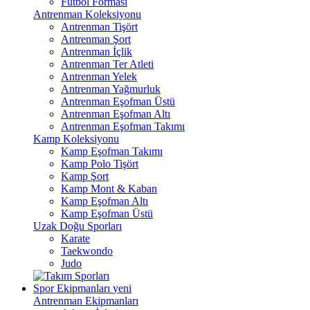
Futbol Forması
Antrenman Koleksiyonu
Antrenman Tişört
Antrenman Şort
Antrenman İçlik
Antrenman Ter Atleti
Antrenman Yelek
Antrenman Yağmurluk
Antrenman Eşofman Üstü
Antrenman Eşofman Altı
Antrenman Eşofman Takımı
Kamp Koleksiyonu
Kamp Eşofman Takımı
Kamp Polo Tişört
Kamp Şort
Kamp Mont & Kaban
Kamp Eşofman Altı
Kamp Eşofman Üstü
Uzak Doğu Sporları
Karate
Taekwondo
Judo
Spor Ekipmanları
yeni
Antrenman Ekipmanları