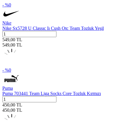
- %
0
Nike
Nike Sx5728 U Classıc Iı Cush Otc Team Tozluk Yeşil
549,00
TL
549,00
TL
- %
0
Puma
Puma 703441 Team Liga Socks Core Tozluk Kırmızı
450,00
TL
450,00
TL