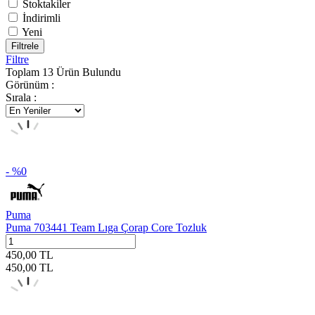
Stoktakiler
İndirimli
Yeni
Filtrele
Filtre
Toplam
13
Ürün Bulundu
Görünüm :
Sırala :
- %
0
Puma
Puma 703441 Team Lıga Çorap Core Tozluk
450,00
TL
450,00
TL