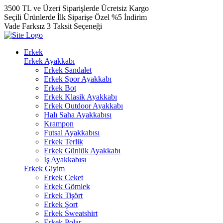
3500 TL ve Üzeri Siparişlerde Ücretsiz Kargo
Seçili Ürünlerde İlk Siparişe Özel %5 İndirim
Vade Farksız 3 Taksit Seçeneği
Erkek
Erkek Ayakkabı
Erkek Sandalet
Erkek Spor Ayakkabı
Erkek Bot
Erkek Klasik Ayakkabı
Erkek Outdoor Ayakkabı
Halı Saha Ayakkabısı
Krampon
Futsal Ayakkabısı
Erkek Terlik
Erkek Günlük Ayakkabı
İş Ayakkabısı
Erkek Giyim
Erkek Ceket
Erkek Gömlek
Erkek Tişört
Erkek Şort
Erkek Sweatshirt
Erkek Polar