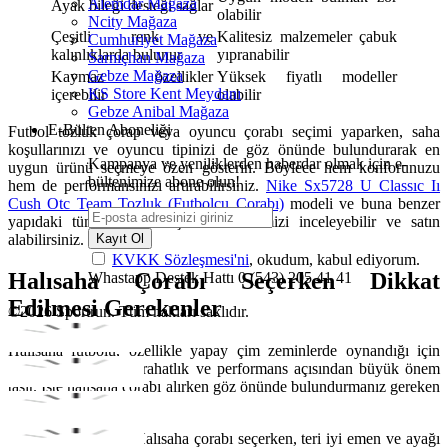
Alemdar Mağaza
Ayak bileği desteği sağlar
olabilir
Ncity Mağaza
Çeşitli renk ve
Kalitesiz malzemeler çabuk
Cumhuriyet Mağaza
kalınlıklarda bulunur
yıpranabilir
Sarnıçhan Mağaza
Gebze Mağaza
Kaymaz özellikler
Yüksek fiyatlı modeller
KS Store Kent Meydanı
içerebilir
olabilir
Gebze Anibal Mağaza
E-Bülten Aboneliği
Futbol tozluk çorap veya oyuncu çorabı seçimi yaparken, saha
koşullarınızı ve oyuncu tipinizi de göz önünde bulundurarak en
Kampanya ve yeniliklerden haberdar olmak için e-
uygun ürünü seçmeye özen gösterin. Böylece hem konforunuzu
bültenimize abone olun!
hem de performansınızı artırabilirsiniz.
Nike Sx5728 U Classıc Iı
Cush Otc Team Tozluk (Futbolcu Çorabı)
modeli ve buna benzer
yapıdaki tüm modeller için web sitemizi inceleyebilir ve satın
alabilirsiniz.
Kayıt Ol
KVKK Sözleşmesi'ni
, okudum, kabul ediyorum.
Halısaha Çorabı Seçerken Dikkat
Whastapp Destek Hattı
0 (543) 205 41 41
Edilmesi Gerekenler
©2026 Sportrun. Tüm hakları saklıdır.
Halısaha futbolu, özellikle yapay çim zeminlerde oynandığı için
doğru çorap seçimi, rahatlık ve performans açısından büyük önem
taşır. İşte halısaha çorabı alırken göz önünde bulundurmanız gereken
özellikler:
Materyal Kalitesi
: Halısaha çorabı seçerken, teri iyi emen ve ayağı