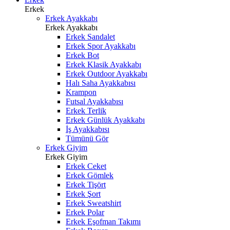
Erkek
Erkek Ayakkabı
Erkek Ayakkabı
Erkek Sandalet
Erkek Spor Ayakkabı
Erkek Bot
Erkek Klasik Ayakkabı
Erkek Outdoor Ayakkabı
Halı Saha Ayakkabısı
Krampon
Futsal Ayakkabısı
Erkek Terlik
Erkek Günlük Ayakkabı
İş Ayakkabısı
Tümünü Gör
Erkek Giyim
Erkek Giyim
Erkek Ceket
Erkek Gömlek
Erkek Tişört
Erkek Şort
Erkek Sweatshirt
Erkek Polar
Erkek Eşofman Takımı