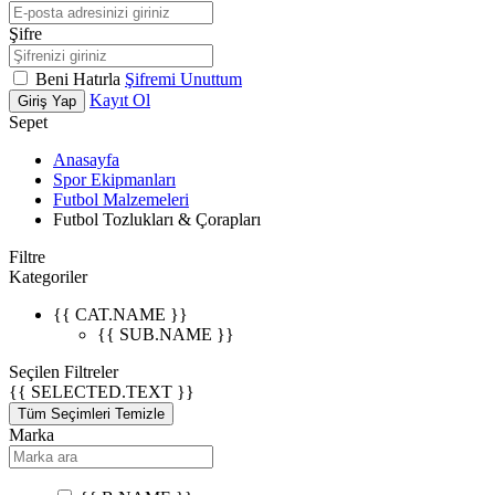
Şifre
Beni Hatırla
Şifremi Unuttum
Kayıt Ol
Giriş Yap
Sepet
Anasayfa
Spor Ekipmanları
Futbol Malzemeleri
Futbol Tozlukları & Çorapları
Filtre
Kategoriler
{{ CAT.NAME }}
{{ SUB.NAME }}
Seçilen Filtreler
{{ SELECTED.TEXT }}
Tüm Seçimleri Temizle
Marka