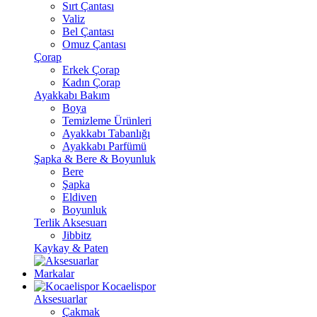
Sırt Çantası
Valiz
Bel Çantası
Omuz Çantası
Çorap
Erkek Çorap
Kadın Çorap
Ayakkabı Bakım
Boya
Temizleme Ürünleri
Ayakkabı Tabanlığı
Ayakkabı Parfümü
Şapka & Bere & Boyunluk
Bere
Şapka
Eldiven
Boyunluk
Terlik Aksesuarı
Jibbitz
Kaykay & Paten
Markalar
Kocaelispor
Aksesuarlar
Çakmak