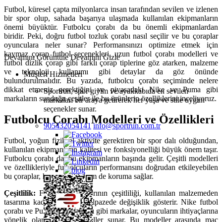
Futbol, küresel çapta milyonlarca insan tarafından sevilen ve izlenen
bir spor olup, sahada başarıya ulaşmada kullanılan ekipmanların
önemi büyüktür. Futbolcu çorabı da bu önemli ekipmanlardan
biridir. Peki, doğru futbol tozluk çorabı nasıl seçilir ve bu çoraplar
oyunculara neler sunar? Performansınızı optimize etmek için
kaymaz çorap futbol seçenekleri, uzun futbol çorabı modelleri ve
Devamını Görüntüle
Devamını Gizle
futbol dizlik çorap gibi farklı çorap tiplerine göz atarken, malzeme
ve teknoloji kullanımı gibi detaylar da göz önünde
Müşteri Hizmetleri
bulundurulmalıdır. Bu yazıda, futbolcu çorabı seçiminde nelere
dikkat etmeniz gerektiğini ve piyasadaki Nike ve Puma gibi
Sportrun, spor giyim ve ayakkabıda en sevilen
markaların sunduğu çeşitler ile bu ürünlerin özelliklerini inceliyoruz.
markaları bir araya getirerek her yaşa ve stile uygun
seçenekler sunar.
Futbolcu Çorabı Modelleri ve Özellikleri
905432054141
info@sportrun.com.tr
Futbol, yoğun fiziksel aktivite gerektiren bir spor dalı olduğundan,
kullanılan ekipmanların kalitesi ve fonksiyonelliği büyük önem taşır.
Futbolcu çorabı da, bu ekipmanların başında gelir. Çeşitli modelleri
ve özellikleriyle futbolcuların performansını doğrudan etkileyebilen
bu çoraplar, hem rahatlık hem de koruma sağlar.
Çeşitlilik:
Futbolcu çoraplarının çeşitliliği, kullanılan malzemeden
tasarıma kadar geniş bir yelpazede değişiklik gösterir. Nike futbol
çorabı ve Puma futbol çorabı gibi markalar, oyuncuların ihtiyaçlarına
yönelik olarak farklı modeller sunar. Bu modeller arasında maç