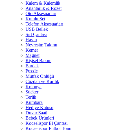
Kalem & Kalemlik
Anahtarlık & Rozet
Oto Aksesuarları
Kutulu Set
Telefon Aksesuarları
USB Bellek
Sırt Çantası
Havlu
Nevresim Takımı
Kemer
Magnet
Kişisel Bakım
Bardak
Puzzle
Mutfak Önlüğü
Cüzdan ve Kartlık
Kolonya
Sticker
Terlik
Kumbara
Hediye Kutusu
Duvar Saati
Bebek Ürünleri
Kocaelispor El Çantası
Kocaelispor Futbol Topu