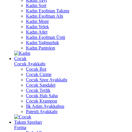
Kadın Tayt
Kadın Şort
Kadın Eşofman Takımı
Kadın Eşofman Altı
Kadın Mont
Kadın Yelek
Kadın Atlet
Kadın Eşofman Üstü
Kadın Yağmurluk
Kadın Pantolon
Çocuk
Çocuk Ayakkabı
Çocuk Bot
Çocuk Çizme
Çocuk Spor Ayakkabı
Çocuk Sandalet
Çocuk Terlik
Çocuk Halı Saha
Çocuk Krampon
İlk Adım Ayakkabısı
Patenli Ayakkabı
Takım Sporları
Forma