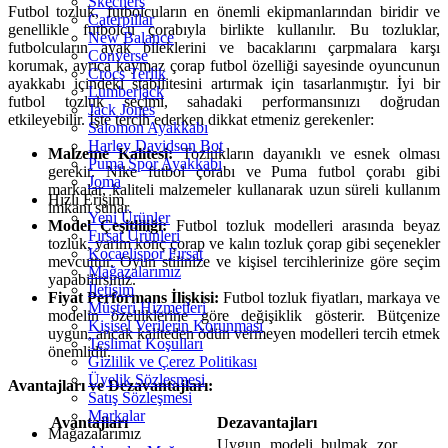
Skechers
Futbol tozluk, futbolcuların en önemli ekipmanlarından biridir ve
Caterpillar
genellikle futbolcu çorabıyla birlikte kullanılır. Bu tozluklar,
New Balance
futbolcuların ayak bileklerini ve bacaklarını çarpmalara karşı
Converse
korumak, ayrıca kaymaz çorap futbol özelliği sayesinde oyuncunun
Crocs Terlik
ayakkabı içindeki stabilitesini artırmak için tasarlanmıştır. İyi bir
Lumberjack
futbol tozluk seçimi, sahadaki performansınızı doğrudan
Jack Jones
etkileyebilir. İşte tercih ederken dikkat etmeniz gerekenler:
Salomon Ayakkabı
Harley Davidson Bot
Malzeme Kalitesi:
Tozlukların dayanıklı ve esnek olması
Puma Spor Ayakkabı
gerekir. Nike futbol çorabı ve Puma futbol çorabı gibi
Joma
markalar, kaliteli malzemeler kullanarak uzun süreli kullanım
Hızlı Erişim
imkanı sunar.
Yeni Ürünler
Model Çeşitliliği:
Futbol tozluk modelleri arasında beyaz
Fırsat Ürünleri
tozluk, yarım konç çorap ve kalın tozluk çorap gibi seçenekler
Kocaelispor Fırsat
mevcuttur. Oyun stilinize ve kişisel tercihlerinize göre seçim
Mağazalarımız
yapabilirsiniz.
İletişim
Fiyat Performans İlişkisi:
Futbol tozluk fiyatları, markaya ve
Müşteri Hizmetleri
modelin özelliklerine göre değişiklik gösterir. Bütçenize
Kişisel Verilerin Korunması
uygun, ancak kaliteden ödün vermeyen modelleri tercih etmek
Teslimat Koşulları
önemlidir.
Gizlilik ve Çerez Politikası
Üyelik Sözleşmesi
Avantajları ve Dezavantajları:
Satış Sözleşmesi
Markalar
Avantajları
Dezavantajları
Mağazalarımız
Uygun modeli bulmak zor