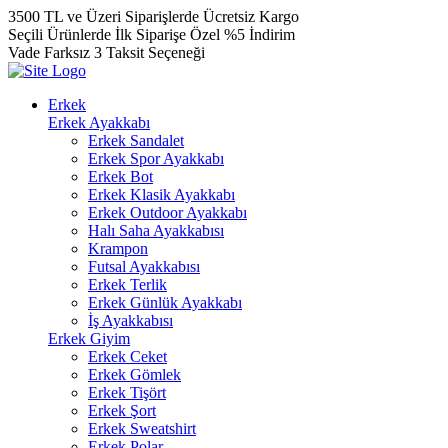
3500 TL ve Üzeri Siparişlerde Ücretsiz Kargo
Seçili Ürünlerde İlk Siparişe Özel %5 İndirim
Vade Farksız 3 Taksit Seçeneği
Erkek
Erkek Ayakkabı
Erkek Sandalet
Erkek Spor Ayakkabı
Erkek Bot
Erkek Klasik Ayakkabı
Erkek Outdoor Ayakkabı
Halı Saha Ayakkabısı
Krampon
Futsal Ayakkabısı
Erkek Terlik
Erkek Günlük Ayakkabı
İş Ayakkabısı
Erkek Giyim
Erkek Ceket
Erkek Gömlek
Erkek Tişört
Erkek Şort
Erkek Sweatshirt
Erkek Polar