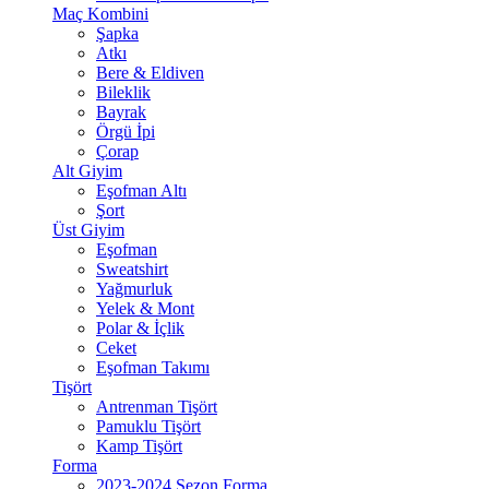
Maç Kombini
Şapka
Atkı
Bere & Eldiven
Bileklik
Bayrak
Örgü İpi
Çorap
Alt Giyim
Eşofman Altı
Şort
Üst Giyim
Eşofman
Sweatshirt
Yağmurluk
Yelek & Mont
Polar & İçlik
Ceket
Eşofman Takımı
Tişört
Antrenman Tişört
Pamuklu Tişört
Kamp Tişört
Forma
2023-2024 Sezon Forma