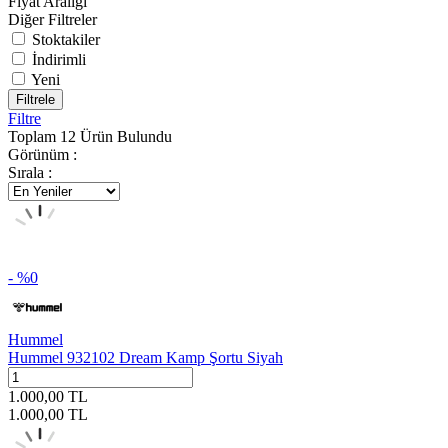
Fiyat Aralığı
Diğer Filtreler
Stoktakiler
İndirimli
Yeni
Filtrele
Filtre
Toplam
12
Ürün Bulundu
Görünüm :
Sırala :
- %
0
Hummel
Hummel 932102 Dream Kamp Şortu Siyah
1.000,00
TL
1.000,00
TL