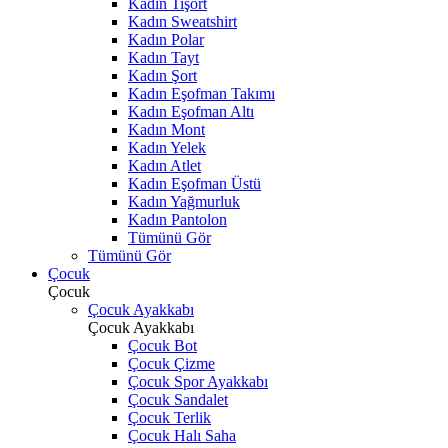
Kadın Tişört
Kadın Sweatshirt
Kadın Polar
Kadın Tayt
Kadın Şort
Kadın Eşofman Takımı
Kadın Eşofman Altı
Kadın Mont
Kadın Yelek
Kadın Atlet
Kadın Eşofman Üstü
Kadın Yağmurluk
Kadın Pantolon
Tümünü Gör
Tümünü Gör
Çocuk
Çocuk
Çocuk Ayakkabı
Çocuk Ayakkabı
Çocuk Bot
Çocuk Çizme
Çocuk Spor Ayakkabı
Çocuk Sandalet
Çocuk Terlik
Çocuk Halı Saha