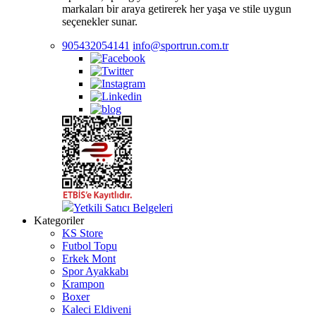
markaları bir araya getirerek her yaşa ve stile uygun
seçenekler sunar.
905432054141
info@sportrun.com.tr
Yetkili Satıcı Belgeleri
Kategoriler
KS Store
Futbol Topu
Erkek Mont
Spor Ayakkabı
Krampon
Boxer
Kaleci Eldiveni