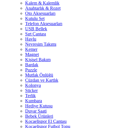
Kalem & Kalemlik
Anahtarlık & Rozet
Oto Aksesuarları
Kutulu Set
Telefon Aksesuarları
USB Bellek
Sırt Çantası
Havlu
Nevresim Takımı
Kemer
Magnet
Kişisel Bakım
Bardak
Puzzle
Mutfak Önlüğü
Cüzdan ve Kartlık
Kolonya
Sticker
Terlik
Kumbara
Hediye Kutusu
Duvar Saati
Bebek Ürünleri
Kocaelispor El Çantası
Kocaelispor Futbol Topu