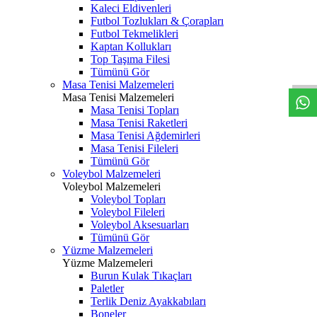
Kaleci Eldivenleri
Futbol Tozlukları & Çorapları
Futbol Tekmelikleri
Kaptan Kollukları
Top Taşıma Filesi
Tümünü Gör
Masa Tenisi Malzemeleri
Masa Tenisi Malzemeleri
Masa Tenisi Topları
Masa Tenisi Raketleri
Masa Tenisi Ağdemirleri
Masa Tenisi Fileleri
Tümünü Gör
Voleybol Malzemeleri
Voleybol Malzemeleri
Voleybol Topları
Voleybol Fileleri
Voleybol Aksesuarları
Tümünü Gör
Yüzme Malzemeleri
Yüzme Malzemeleri
Burun Kulak Tıkaçları
Paletler
Terlik Deniz Ayakkabıları
Boneler