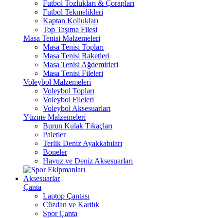
Futbol Tozlukları & Çorapları
Futbol Tekmelikleri
Kaptan Kollukları
Top Taşıma Filesi
Masa Tenisi Malzemeleri
Masa Tenisi Topları
Masa Tenisi Raketleri
Masa Tenisi Ağdemirleri
Masa Tenisi Fileleri
Voleybol Malzemeleri
Voleybol Topları
Voleybol Fileleri
Voleybol Aksesuarları
Yüzme Malzemeleri
Burun Kulak Tıkaçları
Paletler
Terlik Deniz Ayakkabıları
Boneler
Havuz ve Deniz Aksesuarları
Aksesuarlar
Çanta
Laptop Çantası
Cüzdan ve Kartlık
Spor Çanta