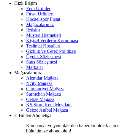
Hızlı Erişim
Yeni Ürünler
Fırsat Ürünleri
Kocaelispor Fırsat
Mağazalarımız
İletişim
Müşteri Hizmetleri
Kişisel Verilerin Korunması
Teslimat Koşulları
Gizlilik ve Çerez Politikası
Üyelik Sözleşmesi
Satış Sözleşmesi
Markalar
Mağazalarımız
Alemdar Mağaza
Ncity Mağaza
Cumhuriyet Mağaza
Sarnıçhan Mağaza
Gebze Mağaza
KS Store Kent Meydanı
Gebze Anibal Mağaza
E-Bülten Aboneliği
Kampanya ve yeniliklerden haberdar olmak için e-
bültenimize abone olun!