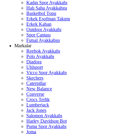
Kadın Spor Ayakkabı
Halı Saha Ayakkabısı
Basketbol Topu
Erkek Eşofman Takımı
Erkek Kaban
Outdoor Ayakkabı
Spor Çantası
Futsal Ayakkabısı
Markalar
Reebok Ayakkabı
Polo Ayakkabı
Diadora
Uhlsport
Vicco Spor Ayakkabı
Skechers
Caterpillar
New Balance
Converse
Crocs Terlik
Lumberjack
Jack Jones
Salomon Ayakkabı
Harley Davidson Bot
Puma Spor Ayakkabı
Joma