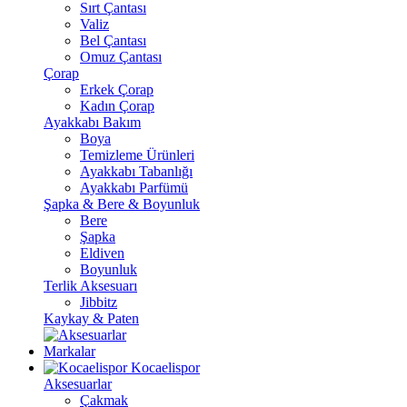
Sırt Çantası
Valiz
Bel Çantası
Omuz Çantası
Çorap
Erkek Çorap
Kadın Çorap
Ayakkabı Bakım
Boya
Temizleme Ürünleri
Ayakkabı Tabanlığı
Ayakkabı Parfümü
Şapka & Bere & Boyunluk
Bere
Şapka
Eldiven
Boyunluk
Terlik Aksesuarı
Jibbitz
Kaykay & Paten
Markalar
Kocaelispor
Aksesuarlar
Çakmak