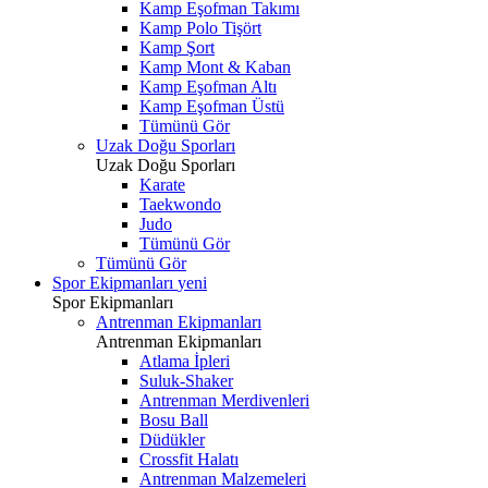
Kamp Eşofman Takımı
Kamp Polo Tişört
Kamp Şort
Kamp Mont & Kaban
Kamp Eşofman Altı
Kamp Eşofman Üstü
Tümünü Gör
Uzak Doğu Sporları
Uzak Doğu Sporları
Karate
Taekwondo
Judo
Tümünü Gör
Tümünü Gör
Spor Ekipmanları
yeni
Spor Ekipmanları
Antrenman Ekipmanları
Antrenman Ekipmanları
Atlama İpleri
Suluk-Shaker
Antrenman Merdivenleri
Bosu Ball
Düdükler
Crossfit Halatı
Antrenman Malzemeleri