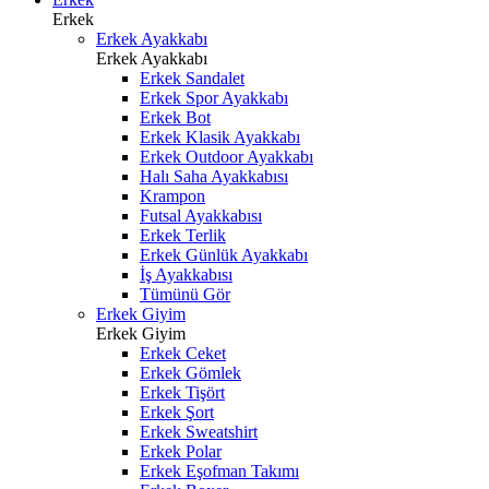
Erkek
Erkek Ayakkabı
Erkek Ayakkabı
Erkek Sandalet
Erkek Spor Ayakkabı
Erkek Bot
Erkek Klasik Ayakkabı
Erkek Outdoor Ayakkabı
Halı Saha Ayakkabısı
Krampon
Futsal Ayakkabısı
Erkek Terlik
Erkek Günlük Ayakkabı
İş Ayakkabısı
Tümünü Gör
Erkek Giyim
Erkek Giyim
Erkek Ceket
Erkek Gömlek
Erkek Tişört
Erkek Şort
Erkek Sweatshirt
Erkek Polar
Erkek Eşofman Takımı