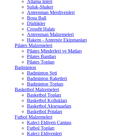
Atlama İpleri
Suluk-Shaker
Antrenman Merdivenleri
Bosu Ball
Düdükler
Crossfit Halatı
Antrenman Malzemeleri
Hakem - Antrenör Ekipmanları
Pilates Malzemeleri
Pilates Minderleri ve Matları
Pilates Bantları
Pilates Topları
Badminton
Badminton Seti
Badminton Raketleri
Badminton Topları
Basketbol Malzemeleri
Basketbol Topları
Basketbol Kollukları
Basketbol Aksesuarları
Basketbol Potaları
Futbol Malzemeleri
Kaleci Eldiven Çantası
Futbol Topları
Kaleci Eldivenleri