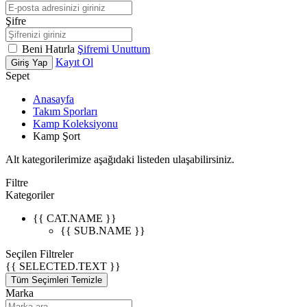
Şifre
Beni Hatırla
Şifremi Unuttum
Kayıt Ol
Giriş Yap
Sepet
Anasayfa
Takım Sporları
Kamp Koleksiyonu
Kamp Şort
Alt kategorilerimize aşağıdaki listeden ulaşabilirsiniz.
Filtre
Kategoriler
{{ CAT.NAME }}
{{ SUB.NAME }}
Seçilen Filtreler
{{ SELECTED.TEXT }}
Tüm Seçimleri Temizle
Marka