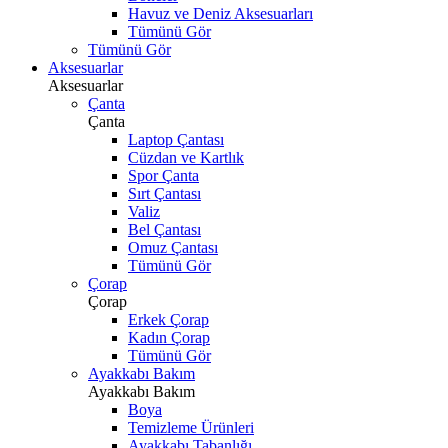
Havuz ve Deniz Aksesuarları
Tümünü Gör
Tümünü Gör
Aksesuarlar
Aksesuarlar
Çanta
Çanta
Laptop Çantası
Cüzdan ve Kartlık
Spor Çanta
Sırt Çantası
Valiz
Bel Çantası
Omuz Çantası
Tümünü Gör
Çorap
Çorap
Erkek Çorap
Kadın Çorap
Tümünü Gör
Ayakkabı Bakım
Ayakkabı Bakım
Boya
Temizleme Ürünleri
Ayakkabı Tabanlığı