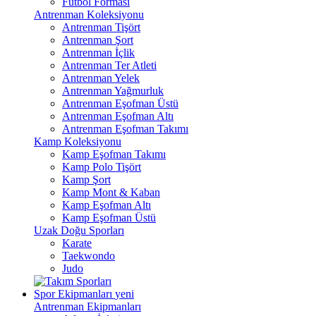
Futbol Forması
Antrenman Koleksiyonu
Antrenman Tişört
Antrenman Şort
Antrenman İçlik
Antrenman Ter Atleti
Antrenman Yelek
Antrenman Yağmurluk
Antrenman Eşofman Üstü
Antrenman Eşofman Altı
Antrenman Eşofman Takımı
Kamp Koleksiyonu
Kamp Eşofman Takımı
Kamp Polo Tişört
Kamp Şort
Kamp Mont & Kaban
Kamp Eşofman Altı
Kamp Eşofman Üstü
Uzak Doğu Sporları
Karate
Taekwondo
Judo
Spor Ekipmanları
yeni
Antrenman Ekipmanları