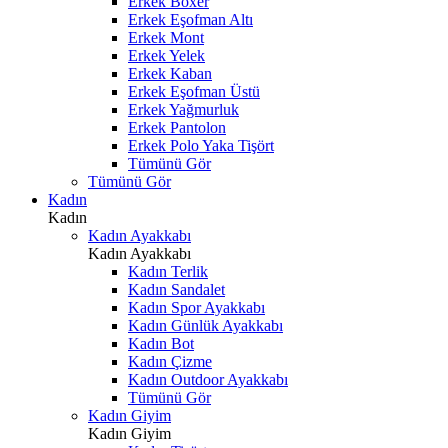
Erkek Boxer
Erkek Eşofman Altı
Erkek Mont
Erkek Yelek
Erkek Kaban
Erkek Eşofman Üstü
Erkek Yağmurluk
Erkek Pantolon
Erkek Polo Yaka Tişört
Tümünü Gör
Tümünü Gör
Kadın
Kadın
Kadın Ayakkabı
Kadın Ayakkabı
Kadın Terlik
Kadın Sandalet
Kadın Spor Ayakkabı
Kadın Günlük Ayakkabı
Kadın Bot
Kadın Çizme
Kadın Outdoor Ayakkabı
Tümünü Gör
Kadın Giyim
Kadın Giyim