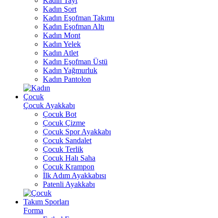
Kadın Tayt
Kadın Şort
Kadın Eşofman Takımı
Kadın Eşofman Altı
Kadın Mont
Kadın Yelek
Kadın Atlet
Kadın Eşofman Üstü
Kadın Yağmurluk
Kadın Pantolon
Çocuk
Çocuk Ayakkabı
Çocuk Bot
Çocuk Çizme
Çocuk Spor Ayakkabı
Çocuk Sandalet
Çocuk Terlik
Çocuk Halı Saha
Çocuk Krampon
İlk Adım Ayakkabısı
Patenli Ayakkabı
Takım Sporları
Forma