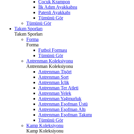
Çocuk Krampon
İlk Adım Ayakkabısı
Patenli Ayakkabı
Tümünü Gör
Tümünü Gör
Takım Sporları
Takım Sporları
Forma
Forma
Futbol Forması
Tümünü Gör
Antrenman Koleksiyonu
Antrenman Koleksiyonu
Antrenman Tişört
Antrenman Şort
Antrenman İçlik
Antrenman Ter Atleti
Antrenman Yelek
Antrenman Yağmurluk
Antrenman Eşofman Üstü
Antrenman Eşofman Altı
Antrenman Eşofman Takımı
Tümünü Gör
Kamp Koleksiyonu
Kamp Koleksiyonu