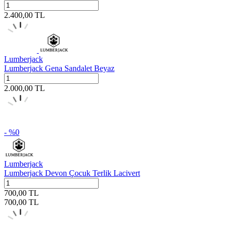
2.400,00
TL
Lumberjack
Lumberjack Gena Sandalet Beyaz
2.000,00
TL
- %
0
Lumberjack
Lumberjack Devon Çocuk Terlik Lacivert
700,00
TL
700,00
TL