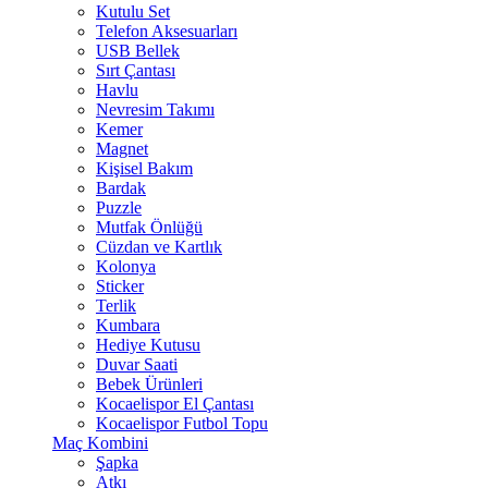
Kutulu Set
Telefon Aksesuarları
USB Bellek
Sırt Çantası
Havlu
Nevresim Takımı
Kemer
Magnet
Kişisel Bakım
Bardak
Puzzle
Mutfak Önlüğü
Cüzdan ve Kartlık
Kolonya
Sticker
Terlik
Kumbara
Hediye Kutusu
Duvar Saati
Bebek Ürünleri
Kocaelispor El Çantası
Kocaelispor Futbol Topu
Maç Kombini
Şapka
Atkı