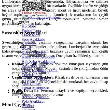
Lumberjack erkek giyim dünyasında, ihtiyaçlarınıza ve stilinize
uygun birçok seçenek sunan bir markadır. Özellikle konfor ve şıklığı
bir araya getiren erkek sweatshirt, mont ve tişört modelleri büyük
beğeni topluyor. Bu bölümde, Lumberjack markasının bu çeşitli
Yetkili Satıcı Belgeleri
giyim ürünlerini inceleyerek, gardırobunuzun olmazsa olmaz
Kategoriler
parçalarına yakından bakacağız.
KS Store
Futbol Topu
Sweatshirt Seçenekleri
Erkek Mont
Spor Ayakkabı
Sweatshirtler, günlük yaşamın vazgeçilmez parçaları olarak her
Krampon
geçen gün daha da popüler hale geliyor. Lumberjack'in sweatshirt
Boxer
koleksiyonu, hareketli yaşam tarzınıza uyum sağlaması için çeşitli
Kaleci Eldiveni
tasarım ve renk alternatifleri sunar. Öne çıkan özellikleri şunlardır:
Kadın Spor Ayakkabı
Halı Saha Ayakkabısı
Konfor ve Stil:
Yumuşak dokuma kumaşları sayesinde gün
Basketbol Topu
boyu rahatlık sağlar. Modern kesimleri ile şıklığınızdan ödün
Erkek Eşofman Takımı
vermenize gerek kalmaz.
Erkek Kaban
Çeşitli Renk Seçenekleri:
Klasik siyah ve gri tonlarının yanı
Outdoor Ayakkabı
sıra daha cesur renk seçenekleri de sunularak her zevke hitap
Spor Çantası
eder.
Futsal Ayakkabısı
Pratik Detaylar:
Fermuar detayları ve kapüşon seçenekleri,
Markalar
kullanıcılara ekstra pratiklik katar.
Reebok Ayakkabı
Polo Ayakkabı
Mont Çeşitleri
Diadora