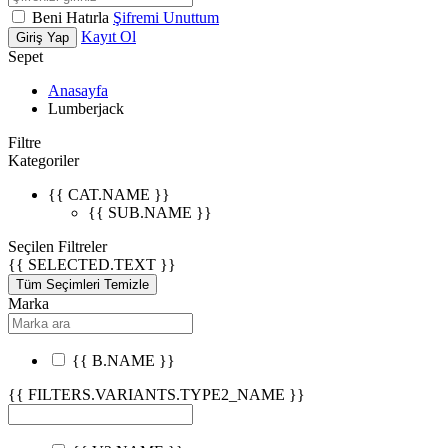
Beni Hatırla
Şifremi Unuttum
Kayıt Ol
Giriş Yap
Sepet
Anasayfa
Lumberjack
Filtre
Kategoriler
{{ CAT.NAME }}
{{ SUB.NAME }}
Seçilen Filtreler
{{ SELECTED.TEXT }}
Tüm Seçimleri Temizle
Marka
{{ B.NAME }}
{{ FILTERS.VARIANTS.TYPE2_NAME }}