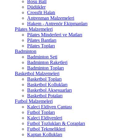
Bosu Ball
Düdükler
Crossfit Halatı
Antrenman Malzemeleri
Hakem - Antrenör Ekipmanları
Pilates Malzemeleri
Pilates Minderleri ve Matları
Pilates Bantları
Pilates Topları
Badminton
Badminton Seti
Badminton Raketleri
Badminton Topları
Basketbol Malzemeleri
Basketbol Topları
Basketbol Kollukları
Basketbol Aksesuarları
Basketbol Potaları
Futbol Malzemeleri
Kaleci Eldiven Çantası
Futbol Topları
Kaleci Eldivenleri
Futbol Tozlukları & Çorapları
Futbol Tekmelikleri
Kaptan Kollukları