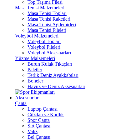
Top Taşıma Filesi
Masa Tenisi Malzemeleri
Masa Tenisi Topları
Masa Tenisi Raketleri
Masa Tenisi Ağdemirleri
Masa Tenisi Fileleri
Voleybol Malzemeleri
Voleybol Topları
Voleybol Fileleri
Voleybol Aksesuarları
Yüzme Malzemeleri
Burun Kulak Tıkaçları
Paletler
Terlik Deniz Ayakkabıları
Boneler
Havuz ve Deniz Aksesuarları
Aksesuarlar
Çanta
Laptop Çantası
Cüzdan ve Kartlık
Spor Çanta
Sırt Çantası
Valiz
Bel Çantası