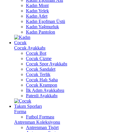
Kadın Eşofman Altı
Kadın Mont
Kadın Yelek
Kadın Atlet
Kadın Eşofman Üstü
Kadın Yağmurluk
Kadın Pantolon
Çocuk
Çocuk Ayakkabı
Çocuk Bot
Çocuk Çizme
Çocuk Spor Ayakkabı
Çocuk Sandalet
Çocuk Terlik
Çocuk Halı Saha
Çocuk Krampon
İlk Adım Ayakkabısı
Patenli Ayakkabı
Takım Sporları
Forma
Futbol Forması
Antrenman Koleksiyonu
Antrenman Tişört