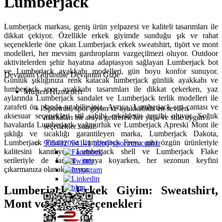
Lumberjack
Lumberjack markası, geniş ürün yelpazesi ve kaliteli tasarımları ile
dikkat çekiyor. Özellikle erkek giyimde sunduğu şık ve rahat
seçeneklerle öne çıkan Lumberjack erkek sweatshirt, tişört ve mont
modelleri, her mevsim gardıropların vazgeçilmezi oluyor. Outdoor
aktivitelerden şehir hayatına adaptasyon sağlayan Lumberjack bot
ve Lumberjack ayakkabı modelleri, gün boyu konfor sunuyor.
Devamını Görüntüle
Devamını Gizle
Günlük şıklığınıza renk katacak lumberjack günlük ayakkabı ve
lumberjack spor ayakkabı tasarımları ile dikkat çekerken, yaz
Müşteri Hizmetleri
aylarında Lumberjack sandalet ve Lumberjack terlik modelleri ile
zarafeti ön planda tutabilirsiniz. Ayrıca, Lumberjack sırt çantası ve
Sportrun, spor giyim ve ayakkabıda en sevilen
aksesuar seçenekleri stil sahibi erkeklerin tercihi oluyor. Soğuk
markaları bir araya getirerek her yaşa ve stile uygun
havalarda Lumberjack yağmurluk ve Lumberjack Apreski Mont ile
seçenekler sunar.
şıklığı ve sıcaklığı garantileyen marka, Lumberjack Dakota,
Lumberjack Fınster ve Lumberjack Freya gibi özgün ürünleriyle
905432054141
info@sportrun.com.tr
kalitesini kanıtlıyor. Lumberjack shell ve Lumberjack Flake
serileriyle de farkını ortaya koyarken, her sezonun keyfini
çıkarmanıza olanak tanıyor.
Lumberjack Erkek Giyim: Sweatshirt,
Mont ve Tişört Seçenekleri