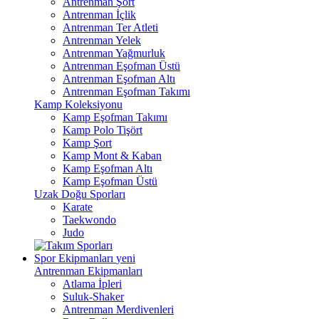
Antrenman Şort
Antrenman İçlik
Antrenman Ter Atleti
Antrenman Yelek
Antrenman Yağmurluk
Antrenman Eşofman Üstü
Antrenman Eşofman Altı
Antrenman Eşofman Takımı
Kamp Koleksiyonu
Kamp Eşofman Takımı
Kamp Polo Tişört
Kamp Şort
Kamp Mont & Kaban
Kamp Eşofman Altı
Kamp Eşofman Üstü
Uzak Doğu Sporları
Karate
Taekwondo
Judo
Spor Ekipmanları
yeni
Antrenman Ekipmanları
Atlama İpleri
Suluk-Shaker
Antrenman Merdivenleri