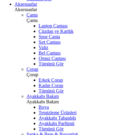
Aksesuarlar
Aksesuarlar
Çanta
Çanta
Laptop Çantası
Cüzdan ve Kartlık
Spor Çanta
Sırt Çantası
Valiz
Bel Çantası
Omuz Çantası
Tümünü Gör
Çorap
Çorap
Erkek Çorap
Kadın Çorap
Tümünü Gör
Ayakkabı Bakım
Ayakkabı Bakım
Boya
Temizleme Ürünleri
Ayakkabı Tabanlığı
Ayakkabı Parfümü
Tümünü Gör
Şapka & Bere & Boyunluk