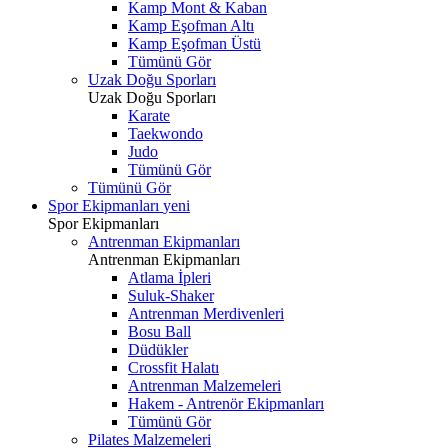
Kamp Mont & Kaban
Kamp Eşofman Altı
Kamp Eşofman Üstü
Tümünü Gör
Uzak Doğu Sporları
Uzak Doğu Sporları
Karate
Taekwondo
Judo
Tümünü Gör
Tümünü Gör
Spor Ekipmanları
yeni
Spor Ekipmanları
Antrenman Ekipmanları
Antrenman Ekipmanları
Atlama İpleri
Suluk-Shaker
Antrenman Merdivenleri
Bosu Ball
Düdükler
Crossfit Halatı
Antrenman Malzemeleri
Hakem - Antrenör Ekipmanları
Tümünü Gör
Pilates Malzemeleri