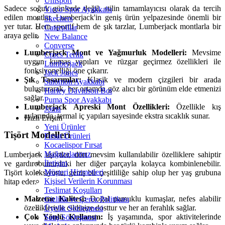
Uhlsport
Sadece soğuk günlerde değil, stilin tamamlayıcısı olarak da tercih
Vicco Spor Ayakkabı
edilen montlar, Lumberjack'in geniş ürün yelpazesinde önemli bir
Skechers
yer tutar. Hem sportif hem de şık tarzlar, Lumberjack montlarla bir
Caterpillar
araya gelir.
New Balance
Converse
Lumberjack Mont ve Yağmurluk Modelleri:
Mevsime
Crocs Terlik
uygun kumaş yapıları ve rüzgar geçirmez özellikleri ile
Lumberjack
fonksiyonelliği öne çıkarır.
Jack Jones
Şık Tasarımlar:
Klasik ve modern çizgileri bir arada
Salomon Ayakkabı
buluşturarak, her ortamda göz alıcı bir görünüm elde etmenizi
Harley Davidson Bot
sağlar.
Puma Spor Ayakkabı
Lumberjack Apreski Mont Özellikleri:
Özellikle kış
Joma
aylarında, termal iç yapıları sayesinde ekstra sıcaklık sunar.
Hızlı Erişim
Yeni Ürünler
Tişört Modelleri
Fırsat Ürünleri
Kocaelispor Fırsat
Mağazalarımız
Lumberjack tişörtler, dört mevsim kullanılabilir özelliklere sahiptir
İletişim
ve gardırobunuzdaki her diğer parçayla kolayca kombinlenebilir.
Müşteri Hizmetleri
Tişört koleksiyonu, geniş bir çeşitliliğe sahip olup her yaş grubuna
Kişisel Verilerin Korunması
hitap eder.
Teslimat Koşulları
Malzeme Kalitesi:
Doğal pamuklu kumaşlar, nefes alabilir
Gizlilik ve Çerez Politikası
özellikleriyle cildinize dosttur ve her an ferahlık sağlar.
Üyelik Sözleşmesi
Çok Yönlü Kullanım:
İş yaşamında, spor aktivitelerinde
Satış Sözleşmesi