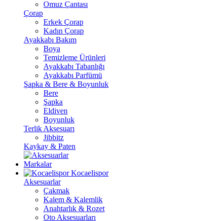
Omuz Çantası
Çorap
Erkek Çorap
Kadın Çorap
Ayakkabı Bakım
Boya
Temizleme Ürünleri
Ayakkabı Tabanlığı
Ayakkabı Parfümü
Şapka & Bere & Boyunluk
Bere
Şapka
Eldiven
Boyunluk
Terlik Aksesuarı
Jibbitz
Kaykay & Paten
Markalar
Kocaelispor
Aksesuarlar
Çakmak
Kalem & Kalemlik
Anahtarlık & Rozet
Oto Aksesuarları