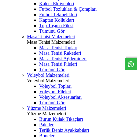
Kaleci Eldivenleri
Futbol Tozlukları & Çorapları
Futbol Tekmelikleri
Kaptan Kollukları
Top Taşıma Filesi
Tümünü Gör
Masa Tenisi Malzemeleri
Masa Tenisi Malzemeleri
Masa Tenisi Topları
Masa Tenisi Raketleri
Masa Tenisi Ağdemirleri
Masa Tenisi Fileleri
Tümünü Gör
Voleybol Malzemeleri
Voleybol Malzemeleri
Voleybol Topları
Voleybol Fileleri
Voleybol Aksesuarları
Tümünü Gör
Yüzme Malzemeleri
Yüzme Malzemeleri
Burun Kulak Tıkaçları
Paletler
Terlik Deniz Ayakkabıları
Boneler