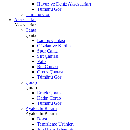
Havuz ve Deniz Aksesuarları
Tümünü Gör
Tümünü Gör
Aksesuarlar
Aksesuarlar
Çanta
Çanta
Laptop Çantası
Cüzdan ve Kartlık
Spor Çanta
Sırt Çantası
Valiz
Bel Çantası
Omuz Çantası
Tümünü Gör
Çorap
Çorap
Erkek Çorap
Kadın Çorap
Tümünü Gör
Ayakkabı Bakım
Ayakkabı Bakım
Boya
Temizleme Ürünleri
Ayakkabı Tabanlığı