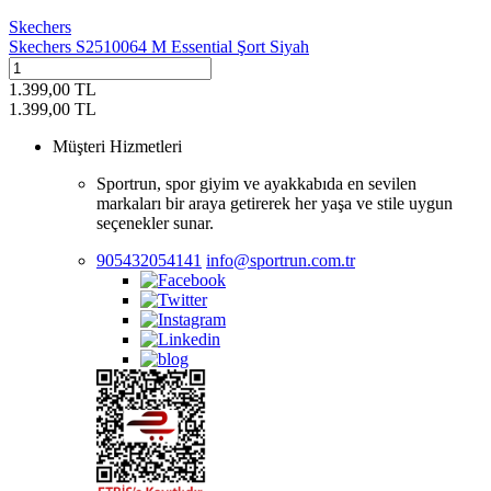
Skechers
Skechers S2510064 M Essential Şort Siyah
1.399,00
TL
1.399,00
TL
Müşteri Hizmetleri
Sportrun, spor giyim ve ayakkabıda en sevilen
markaları bir araya getirerek her yaşa ve stile uygun
seçenekler sunar.
905432054141
info@sportrun.com.tr