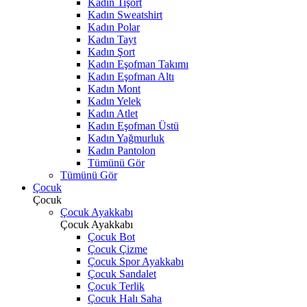
Kadın Tişört
Kadın Sweatshirt
Kadın Polar
Kadın Tayt
Kadın Şort
Kadın Eşofman Takımı
Kadın Eşofman Altı
Kadın Mont
Kadın Yelek
Kadın Atlet
Kadın Eşofman Üstü
Kadın Yağmurluk
Kadın Pantolon
Tümünü Gör
Tümünü Gör
Çocuk
Çocuk
Çocuk Ayakkabı
Çocuk Ayakkabı
Çocuk Bot
Çocuk Çizme
Çocuk Spor Ayakkabı
Çocuk Sandalet
Çocuk Terlik
Çocuk Halı Saha