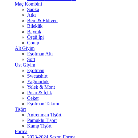
Maç Kombini
Şapka
Atkı
Bere & Eldiven
Bileklik
Bayrak
Örgü İpi
Çorap
Alt Giyim
Eşofman Altı
Şort
Üst Giyim
Eşofman
Sweatshirt
Yağmurluk
Yelek & Mont
Polar & İçlik
Ceket
Eşofman Takımı
Tişört
Antrenman Tişört
Pamuklu Tişört
Kamp Tişört
Forma
2023-2024 Sezon Forma