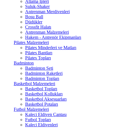
Atlama İpleri
Suluk-Shaker
Antrenman Merdivenleri
Bosu Ball
Düdükler
Crossfit Halatı
Antrenman Malzemeleri
Hakem - Antrenör Ekipmanları
Pilates Malzemeleri
Pilates Minderleri ve Matları
Pilates Bantları
Pilates Topları
Badminton
Badminton Seti
Badminton Raketleri
Badminton Topları
Basketbol Malzemeleri
Basketbol Topları
Basketbol Kollukları
Basketbol Aksesuarları
Basketbol Potaları
Futbol Malzemeleri
Kaleci Eldiven Çantası
Futbol Topları
Kaleci Eldivenleri