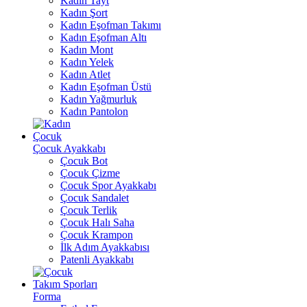
Kadın Tayt
Kadın Şort
Kadın Eşofman Takımı
Kadın Eşofman Altı
Kadın Mont
Kadın Yelek
Kadın Atlet
Kadın Eşofman Üstü
Kadın Yağmurluk
Kadın Pantolon
Çocuk
Çocuk Ayakkabı
Çocuk Bot
Çocuk Çizme
Çocuk Spor Ayakkabı
Çocuk Sandalet
Çocuk Terlik
Çocuk Halı Saha
Çocuk Krampon
İlk Adım Ayakkabısı
Patenli Ayakkabı
Takım Sporları
Forma