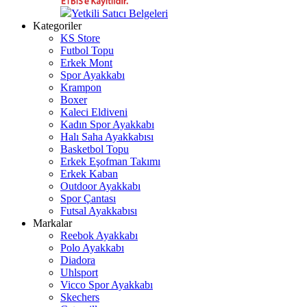
Yetkili Satıcı Belgeleri
Kategoriler
KS Store
Futbol Topu
Erkek Mont
Spor Ayakkabı
Krampon
Boxer
Kaleci Eldiveni
Kadın Spor Ayakkabı
Halı Saha Ayakkabısı
Basketbol Topu
Erkek Eşofman Takımı
Erkek Kaban
Outdoor Ayakkabı
Spor Çantası
Futsal Ayakkabısı
Markalar
Reebok Ayakkabı
Polo Ayakkabı
Diadora
Uhlsport
Vicco Spor Ayakkabı
Skechers