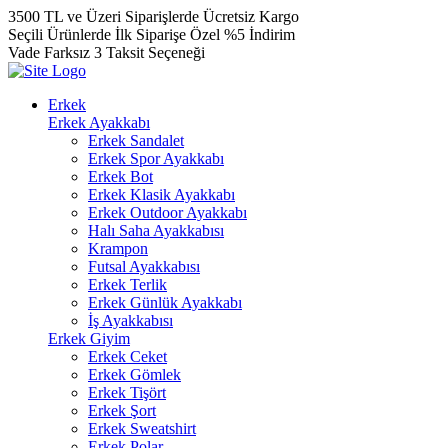
3500 TL ve Üzeri Siparişlerde Ücretsiz Kargo
Seçili Ürünlerde İlk Siparişe Özel %5 İndirim
Vade Farksız 3 Taksit Seçeneği
Erkek
Erkek Ayakkabı
Erkek Sandalet
Erkek Spor Ayakkabı
Erkek Bot
Erkek Klasik Ayakkabı
Erkek Outdoor Ayakkabı
Halı Saha Ayakkabısı
Krampon
Futsal Ayakkabısı
Erkek Terlik
Erkek Günlük Ayakkabı
İş Ayakkabısı
Erkek Giyim
Erkek Ceket
Erkek Gömlek
Erkek Tişört
Erkek Şort
Erkek Sweatshirt
Erkek Polar