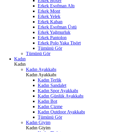
Erkek Boxer
Erkek Eşofman Altı
Erkek Mont
Erkek Yelek
Erkek Kaban
Erkek Eşofman Üstü
Erkek Yağmurluk
Erkek Pantolon
Erkek Polo Yaka Tişört
Tümünü Gör
Tümünü Gör
Kadın
Kadın
Kadın Ayakkabı
Kadın Ayakkabı
Kadın Terlik
Kadın Sandalet
Kadın Spor Ayakkabı
Kadın Günlük Ayakkabı
Kadın Bot
Kadın Çizme
Kadın Outdoor Ayakkabı
Tümünü Gör
Kadın Giyim
Kadın Giyim