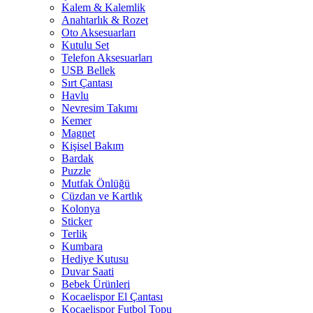
Kalem & Kalemlik
Anahtarlık & Rozet
Oto Aksesuarları
Kutulu Set
Telefon Aksesuarları
USB Bellek
Sırt Çantası
Havlu
Nevresim Takımı
Kemer
Magnet
Kişisel Bakım
Bardak
Puzzle
Mutfak Önlüğü
Cüzdan ve Kartlık
Kolonya
Sticker
Terlik
Kumbara
Hediye Kutusu
Duvar Saati
Bebek Ürünleri
Kocaelispor El Çantası
Kocaelispor Futbol Topu