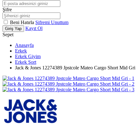
Şifre
Beni Hatırla
Şifremi Unuttum
Kayıt Ol
Giriş Yap
Sepet
Anasayfa
Erkek
Erkek Giyim
Erkek Şort
Jack & Jones 12274389 Jpstcole Mateo Cargo Short Mid Gri