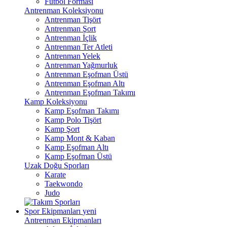
Futbol Forması
Antrenman Koleksiyonu
Antrenman Tişört
Antrenman Şort
Antrenman İçlik
Antrenman Ter Atleti
Antrenman Yelek
Antrenman Yağmurluk
Antrenman Eşofman Üstü
Antrenman Eşofman Altı
Antrenman Eşofman Takımı
Kamp Koleksiyonu
Kamp Eşofman Takımı
Kamp Polo Tişört
Kamp Şort
Kamp Mont & Kaban
Kamp Eşofman Altı
Kamp Eşofman Üstü
Uzak Doğu Sporları
Karate
Taekwondo
Judo
Spor Ekipmanları
yeni
Antrenman Ekipmanları