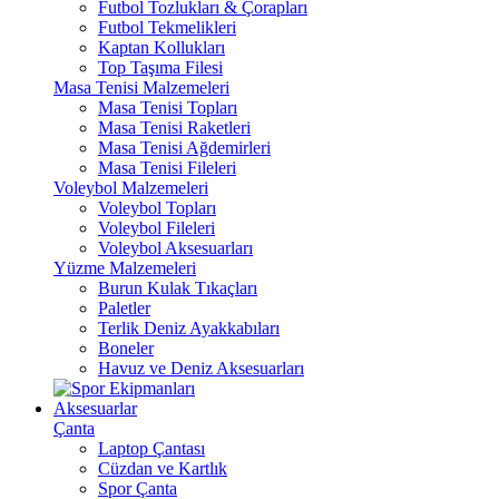
Futbol Tozlukları & Çorapları
Futbol Tekmelikleri
Kaptan Kollukları
Top Taşıma Filesi
Masa Tenisi Malzemeleri
Masa Tenisi Topları
Masa Tenisi Raketleri
Masa Tenisi Ağdemirleri
Masa Tenisi Fileleri
Voleybol Malzemeleri
Voleybol Topları
Voleybol Fileleri
Voleybol Aksesuarları
Yüzme Malzemeleri
Burun Kulak Tıkaçları
Paletler
Terlik Deniz Ayakkabıları
Boneler
Havuz ve Deniz Aksesuarları
Aksesuarlar
Çanta
Laptop Çantası
Cüzdan ve Kartlık
Spor Çanta