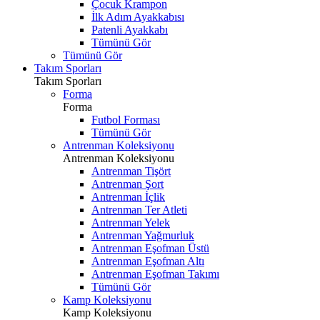
Çocuk Krampon
İlk Adım Ayakkabısı
Patenli Ayakkabı
Tümünü Gör
Tümünü Gör
Takım Sporları
Takım Sporları
Forma
Forma
Futbol Forması
Tümünü Gör
Antrenman Koleksiyonu
Antrenman Koleksiyonu
Antrenman Tişört
Antrenman Şort
Antrenman İçlik
Antrenman Ter Atleti
Antrenman Yelek
Antrenman Yağmurluk
Antrenman Eşofman Üstü
Antrenman Eşofman Altı
Antrenman Eşofman Takımı
Tümünü Gör
Kamp Koleksiyonu
Kamp Koleksiyonu