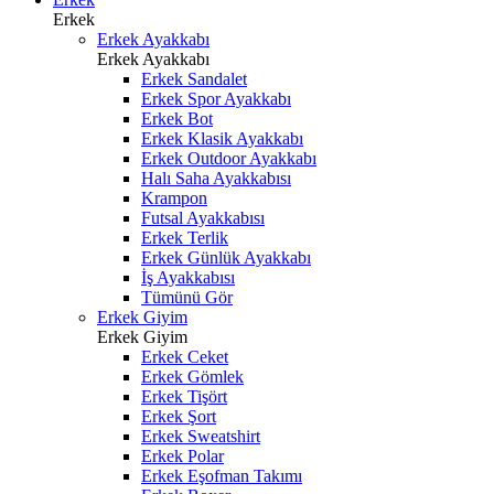
Erkek
Erkek Ayakkabı
Erkek Ayakkabı
Erkek Sandalet
Erkek Spor Ayakkabı
Erkek Bot
Erkek Klasik Ayakkabı
Erkek Outdoor Ayakkabı
Halı Saha Ayakkabısı
Krampon
Futsal Ayakkabısı
Erkek Terlik
Erkek Günlük Ayakkabı
İş Ayakkabısı
Tümünü Gör
Erkek Giyim
Erkek Giyim
Erkek Ceket
Erkek Gömlek
Erkek Tişört
Erkek Şort
Erkek Sweatshirt
Erkek Polar
Erkek Eşofman Takımı