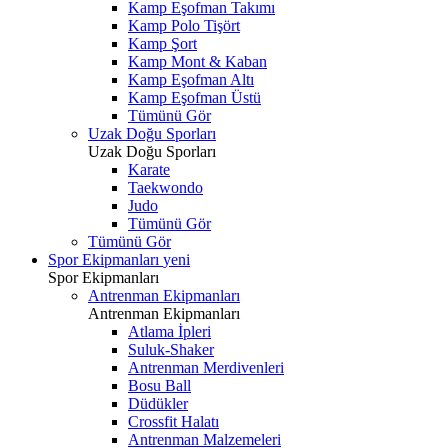
Kamp Eşofman Takımı
Kamp Polo Tişört
Kamp Şort
Kamp Mont & Kaban
Kamp Eşofman Altı
Kamp Eşofman Üstü
Tümünü Gör
Uzak Doğu Sporları
Uzak Doğu Sporları
Karate
Taekwondo
Judo
Tümünü Gör
Tümünü Gör
Spor Ekipmanları
yeni
Spor Ekipmanları
Antrenman Ekipmanları
Antrenman Ekipmanları
Atlama İpleri
Suluk-Shaker
Antrenman Merdivenleri
Bosu Ball
Düdükler
Crossfit Halatı
Antrenman Malzemeleri