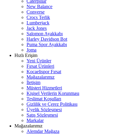
Caterpillar
New Balance
Converse
Crocs Terlik
Lumberjack
Jack Jones
Salomon Ayakkabı
Harley Davidson Bot
Puma Spor Ayakkabı
Joma
Hızlı Erişim
Yeni Ürünler
Fırsat Ürünleri
Kocaelispor Fırsat
Mağazalarımız
İletişim
Müşteri Hizmetleri
Kişisel Verilerin Korunması
Teslimat Koşulları
Gizlilik ve Çerez Politikası
Üyelik Sözleşmesi
Satış Sözleşmesi
Markalar
Mağazalarımız
Alemdar Mağaza