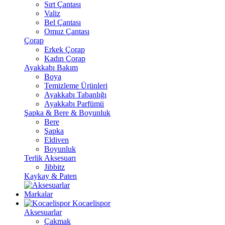
Sırt Çantası
Valiz
Bel Çantası
Omuz Çantası
Çorap
Erkek Çorap
Kadın Çorap
Ayakkabı Bakım
Boya
Temizleme Ürünleri
Ayakkabı Tabanlığı
Ayakkabı Parfümü
Şapka & Bere & Boyunluk
Bere
Şapka
Eldiven
Boyunluk
Terlik Aksesuarı
Jibbitz
Kaykay & Paten
Markalar
Kocaelispor
Aksesuarlar
Çakmak