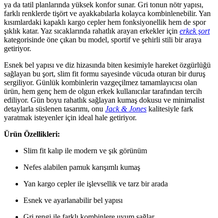
ya da tatil planlarında yüksek konfor sunar. Gri tonun nötr yapısı,
farklı renklerde tişört ve ayakkabılarla kolayca kombinlenebilir. Yan
kısımlardaki kapaklı kargo cepler hem fonksiyonellik hem de spor
şıklık katar. Yaz sıcaklarında rahatlık arayan erkekler için
erkek şort
kategorisinde öne çıkan bu model, sportif ve şehirli stili bir araya
getiriyor.
Esnek bel yapısı ve diz hizasında biten kesimiyle hareket özgürlüğü
sağlayan bu şort, slim fit formu sayesinde vücuda oturan bir duruş
sergiliyor. Günlük kombinlerin vazgeçilmez tamamlayıcısı olan
ürün, hem genç hem de olgun erkek kullanıcılar tarafından tercih
ediliyor. Gün boyu rahatlık sağlayan kumaş dokusu ve minimalist
detaylarla süslenen tasarımı, onu
Jack & Jones
kalitesiyle fark
yaratmak isteyenler için ideal hale getiriyor.
Ürün Özellikleri:
Slim fit kalıp ile modern ve şık görünüm
Nefes alabilen pamuk karışımlı kumaş
Yan kargo cepler ile işlevsellik ve tarz bir arada
Esnek ve ayarlanabilir bel yapısı
Gri rengi ile farklı kombinlere uyum sağlar