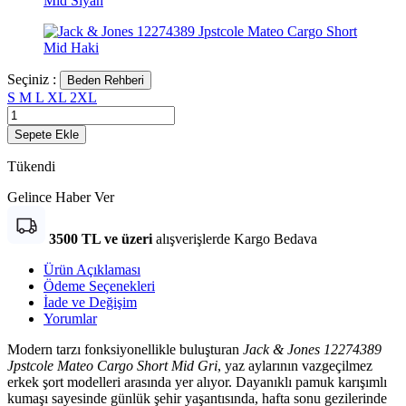
Seçiniz :
Beden Rehberi
S
M
L
XL
2XL
Sepete Ekle
Tükendi
Gelince Haber Ver
3500 TL ve üzeri
alışverişlerde Kargo Bedava
Ürün Açıklaması
Ödeme Seçenekleri
İade ve Değişim
Yorumlar
Modern tarzı fonksiyonellikle buluşturan
Jack & Jones 12274389
Jpstcole Mateo Cargo Short Mid Gri
, yaz aylarının vazgeçilmez
erkek şort modelleri arasında yer alıyor. Dayanıklı pamuk karışımlı
kumaşı sayesinde günlük şehir yaşantısında, hafta sonu gezilerinde