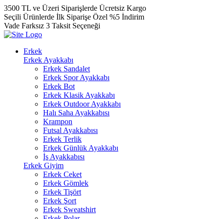
3500 TL ve Üzeri Siparişlerde Ücretsiz Kargo
Seçili Ürünlerde İlk Siparişe Özel %5 İndirim
Vade Farksız 3 Taksit Seçeneği
Erkek
Erkek Ayakkabı
Erkek Sandalet
Erkek Spor Ayakkabı
Erkek Bot
Erkek Klasik Ayakkabı
Erkek Outdoor Ayakkabı
Halı Saha Ayakkabısı
Krampon
Futsal Ayakkabısı
Erkek Terlik
Erkek Günlük Ayakkabı
İş Ayakkabısı
Erkek Giyim
Erkek Ceket
Erkek Gömlek
Erkek Tişört
Erkek Şort
Erkek Sweatshirt
Erkek Polar