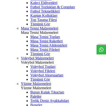
Kaleci Eldivenleri
Futbol Tozlukları & Çorapları
Futbol Tekmelikleri
Kaptan Kollukları
Top Taşıma Filesi
Tümünü Gör
Masa Tenisi Malzemeleri
Masa Tenisi Malzemeleri
Masa Tenisi Topları
Masa Tenisi Raketleri
Masa Tenisi Ağdemirleri
Masa Tenisi Fileleri
Tümünü Gör
Voleybol Malzemeleri
Voleybol Malzemeleri
Voleybol Topları
Voleybol Fileleri
Voleybol Aksesuarları
Tümünü Gör
Yüzme Malzemeleri
Yüzme Malzemeleri
Burun Kulak Tıkaçları
Paletler
Terlik Deniz Ayakkabıları
Boneler