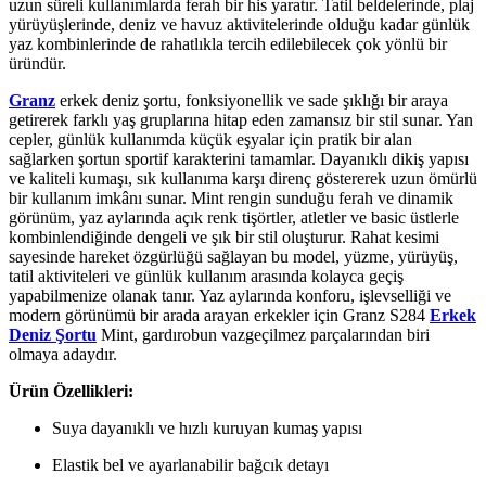
uzun süreli kullanımlarda ferah bir his yaratır. Tatil beldelerinde, plaj
yürüyüşlerinde, deniz ve havuz aktivitelerinde olduğu kadar günlük
yaz kombinlerinde de rahatlıkla tercih edilebilecek çok yönlü bir
üründür.
Granz
erkek deniz şortu, fonksiyonellik ve sade şıklığı bir araya
getirerek farklı yaş gruplarına hitap eden zamansız bir stil sunar. Yan
cepler, günlük kullanımda küçük eşyalar için pratik bir alan
sağlarken şortun sportif karakterini tamamlar. Dayanıklı dikiş yapısı
ve kaliteli kumaşı, sık kullanıma karşı direnç göstererek uzun ömürlü
bir kullanım imkânı sunar. Mint rengin sunduğu ferah ve dinamik
görünüm, yaz aylarında açık renk tişörtler, atletler ve basic üstlerle
kombinlendiğinde dengeli ve şık bir stil oluşturur. Rahat kesimi
sayesinde hareket özgürlüğü sağlayan bu model, yüzme, yürüyüş,
tatil aktiviteleri ve günlük kullanım arasında kolayca geçiş
yapabilmenize olanak tanır. Yaz aylarında konforu, işlevselliği ve
modern görünümü bir arada arayan erkekler için Granz S284
Erkek
Deniz Şortu
Mint, gardırobun vazgeçilmez parçalarından biri
olmaya adaydır.
Ürün Özellikleri:
Suya dayanıklı ve hızlı kuruyan kumaş yapısı
Elastik bel ve ayarlanabilir bağcık detayı