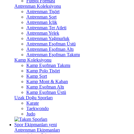
Futbol Forması
Antrenman Koleksiyonu
Antrenman Tişört
Antrenman Şort
Antrenman İçlik
Antrenman Ter Atleti
Antrenman Yelek
Antrenman Yağmurluk
Antrenman Eşofman Üstü
Antrenman Eşofman Altı
Antrenman Eşofman Takımı
Kamp Koleksiyonu
Kamp Eşofman Takımı
Kamp Polo Tişört
Kamp Şort
Kamp Mont & Kaban
Kamp Eşofman Altı
Kamp Eşofman Üstü
Uzak Doğu Sporları
Karate
Taekwondo
Judo
Spor Ekipmanları
yeni
Antrenman Ekipmanları