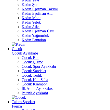
Kadın Tayt
Kadın Şort
Kadın Eşofman Takımı
Kadın Eşofman Altı
Kadın Mont
Kadın Yelek
Kadın Atlet
Kadın Eşofman Üstü
Kadın Yağmurluk
Kadın Pantolon
Çocuk
Çocuk Ayakkabı
Çocuk Bot
Çocuk Çizme
Çocuk Spor Ayakkabı
Çocuk Sandalet
Çocuk Terlik
Çocuk Halı Saha
Çocuk Krampon
İlk Adım Ayakkabısı
Patenli Ayakkabı
Takım Sporları
Forma