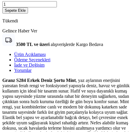
Sepete Ekle
Tükendi
Gelince Haber Ver
3500 TL ve üzeri
alışverişlerde Kargo Bedava
Ürün Açıklaması
Ödeme Seçenekleri
İade ve Değişim
Yorumlar
Granz S284 Erkek Deniz Şortu Mint
, yaz aylarının enerjisini
yansıtan ferah rengi ve fonksiyonel yapısıyla deniz, havuz ve günlük
kullanım için ideal bir tasarım sunar. Hafif ve suya dayanıklı kumaş
yapısı sayesinde yüzme sırasında rahat bir deneyim sağlarken, sudan
çıktıktan sonra hızlı kuruma özelliği ile gün boyu konfor sunar. Mint
rengi, yaz kombinlerine canlı ve modern bir dokunuş katarken sade
tasarımı sayesinde farklı üst giyim parçalarıyla kolayca uyum sağlar.
Elastik bel yapısı ve ayarlanabilir bağcık detayı, bel çevresine esnek
şekilde uyum sağlayarak kişisel rahatlığı artırır. Nefes alabilir kumaş
dokusu, sıcak havalarda terleme hissini azaltmaya yardımcı olur ve