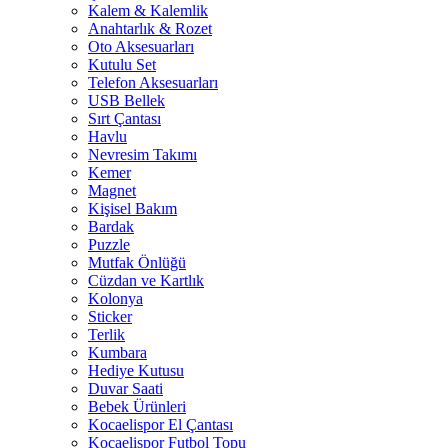
Kalem & Kalemlik
Anahtarlık & Rozet
Oto Aksesuarları
Kutulu Set
Telefon Aksesuarları
USB Bellek
Sırt Çantası
Havlu
Nevresim Takımı
Kemer
Magnet
Kişisel Bakım
Bardak
Puzzle
Mutfak Önlüğü
Cüzdan ve Kartlık
Kolonya
Sticker
Terlik
Kumbara
Hediye Kutusu
Duvar Saati
Bebek Ürünleri
Kocaelispor El Çantası
Kocaelispor Futbol Topu