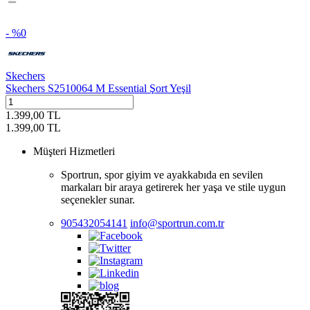
- %
0
Skechers
Skechers S2510064 M Essential Şort Yeşil
1.399,00
TL
1.399,00
TL
Müşteri Hizmetleri
Sportrun, spor giyim ve ayakkabıda en sevilen
markaları bir araya getirerek her yaşa ve stile uygun
seçenekler sunar.
905432054141
info@sportrun.com.tr