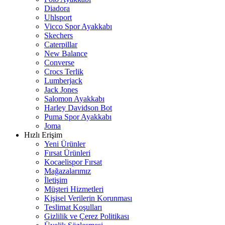
Diadora
Uhlsport
Vicco Spor Ayakkabı
Skechers
Caterpillar
New Balance
Converse
Crocs Terlik
Lumberjack
Jack Jones
Salomon Ayakkabı
Harley Davidson Bot
Puma Spor Ayakkabı
Joma
Hızlı Erişim
Yeni Ürünler
Fırsat Ürünleri
Kocaelispor Fırsat
Mağazalarımız
İletişim
Müşteri Hizmetleri
Kişisel Verilerin Korunması
Teslimat Koşulları
Gizlilik ve Çerez Politikası