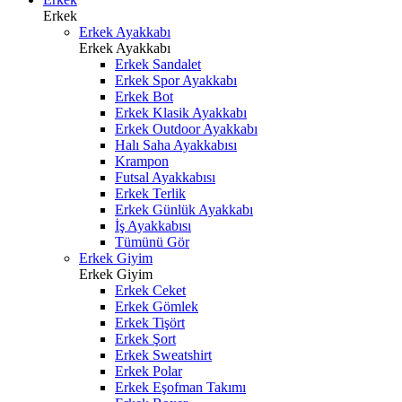
Erkek
Erkek Ayakkabı
Erkek Ayakkabı
Erkek Sandalet
Erkek Spor Ayakkabı
Erkek Bot
Erkek Klasik Ayakkabı
Erkek Outdoor Ayakkabı
Halı Saha Ayakkabısı
Krampon
Futsal Ayakkabısı
Erkek Terlik
Erkek Günlük Ayakkabı
İş Ayakkabısı
Tümünü Gör
Erkek Giyim
Erkek Giyim
Erkek Ceket
Erkek Gömlek
Erkek Tişört
Erkek Şort
Erkek Sweatshirt
Erkek Polar
Erkek Eşofman Takımı