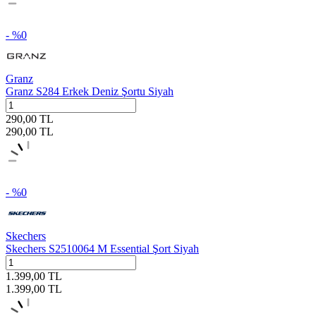
- %
0
Granz
Granz S284 Erkek Deniz Şortu Siyah
290,00
TL
290,00
TL
- %
0
Skechers
Skechers S2510064 M Essential Şort Siyah
1.399,00
TL
1.399,00
TL