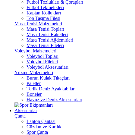
Futbol Tozlukları & Çorapları
Futbol Tekmelikleri
Kaptan Kollukları
Top Taşıma Filesi
Masa Tenisi Malzemeleri
Masa Tenisi Topları
Masa Tenisi Raketleri
Masa Tenisi Ağdemirleri
Masa Tenisi Fileleri
Voleybol Malzemeleri
Voleybol Topları
Voleybol Fileleri
Voleybol Aksesuarları
Yüzme Malzemeleri
Burun Kulak Tıkaçları
Paletler
Terlik Deniz Ayakkabıları
Boneler
Havuz ve Deniz Aksesuarları
Aksesuarlar
Çanta
Laptop Çantası
Cüzdan ve Kartlık
Spor Çanta