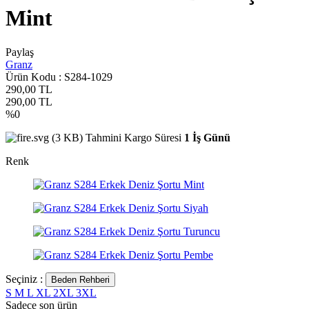
Mint
Paylaş
Granz
Ürün Kodu :
S284-1029
290,00
TL
290,00
TL
%
0
Tahmini Kargo Süresi
1 İş Günü
Renk
Seçiniz :
Beden Rehberi
S
M
L
XL
2XL
3XL
Sadece son
ürün