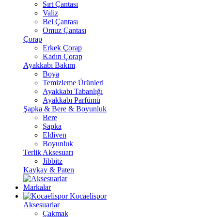
Sırt Çantası
Valiz
Bel Çantası
Omuz Çantası
Çorap
Erkek Çorap
Kadın Çorap
Ayakkabı Bakım
Boya
Temizleme Ürünleri
Ayakkabı Tabanlığı
Ayakkabı Parfümü
Şapka & Bere & Boyunluk
Bere
Şapka
Eldiven
Boyunluk
Terlik Aksesuarı
Jibbitz
Kaykay & Paten
Markalar
Kocaelispor
Aksesuarlar
Çakmak