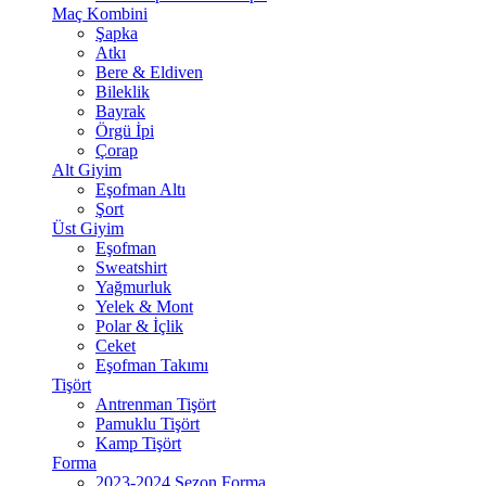
Maç Kombini
Şapka
Atkı
Bere & Eldiven
Bileklik
Bayrak
Örgü İpi
Çorap
Alt Giyim
Eşofman Altı
Şort
Üst Giyim
Eşofman
Sweatshirt
Yağmurluk
Yelek & Mont
Polar & İçlik
Ceket
Eşofman Takımı
Tişört
Antrenman Tişört
Pamuklu Tişört
Kamp Tişört
Forma
2023-2024 Sezon Forma