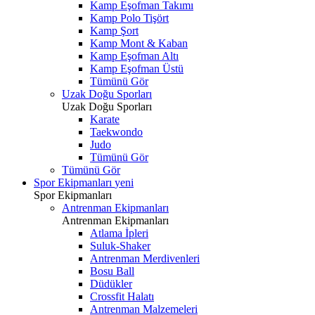
Kamp Eşofman Takımı
Kamp Polo Tişört
Kamp Şort
Kamp Mont & Kaban
Kamp Eşofman Altı
Kamp Eşofman Üstü
Tümünü Gör
Uzak Doğu Sporları
Uzak Doğu Sporları
Karate
Taekwondo
Judo
Tümünü Gör
Tümünü Gör
Spor Ekipmanları
yeni
Spor Ekipmanları
Antrenman Ekipmanları
Antrenman Ekipmanları
Atlama İpleri
Suluk-Shaker
Antrenman Merdivenleri
Bosu Ball
Düdükler
Crossfit Halatı
Antrenman Malzemeleri