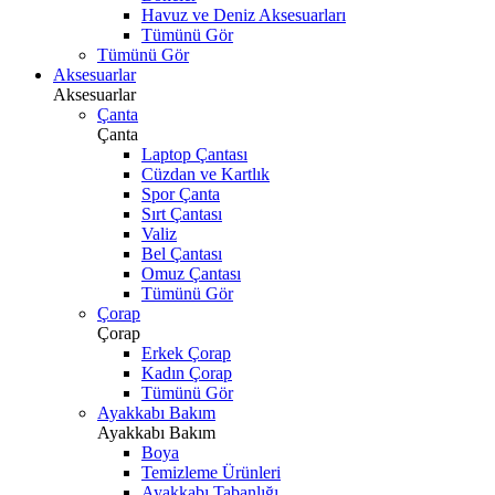
Havuz ve Deniz Aksesuarları
Tümünü Gör
Tümünü Gör
Aksesuarlar
Aksesuarlar
Çanta
Çanta
Laptop Çantası
Cüzdan ve Kartlık
Spor Çanta
Sırt Çantası
Valiz
Bel Çantası
Omuz Çantası
Tümünü Gör
Çorap
Çorap
Erkek Çorap
Kadın Çorap
Tümünü Gör
Ayakkabı Bakım
Ayakkabı Bakım
Boya
Temizleme Ürünleri
Ayakkabı Tabanlığı