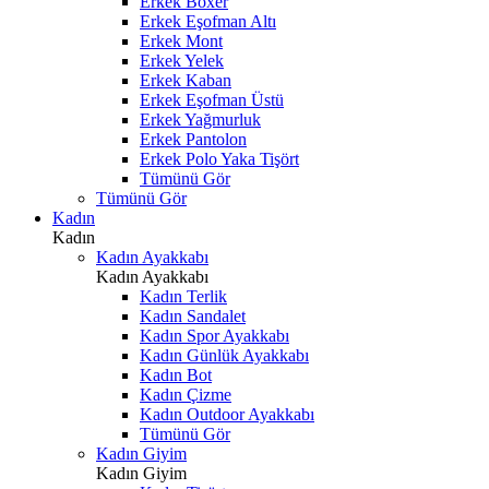
Erkek Boxer
Erkek Eşofman Altı
Erkek Mont
Erkek Yelek
Erkek Kaban
Erkek Eşofman Üstü
Erkek Yağmurluk
Erkek Pantolon
Erkek Polo Yaka Tişört
Tümünü Gör
Tümünü Gör
Kadın
Kadın
Kadın Ayakkabı
Kadın Ayakkabı
Kadın Terlik
Kadın Sandalet
Kadın Spor Ayakkabı
Kadın Günlük Ayakkabı
Kadın Bot
Kadın Çizme
Kadın Outdoor Ayakkabı
Tümünü Gör
Kadın Giyim
Kadın Giyim