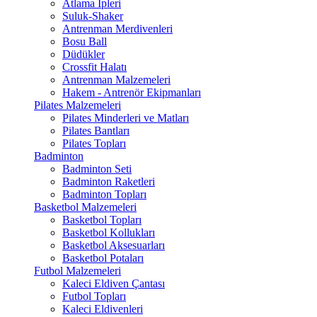
Atlama İpleri
Suluk-Shaker
Antrenman Merdivenleri
Bosu Ball
Düdükler
Crossfit Halatı
Antrenman Malzemeleri
Hakem - Antrenör Ekipmanları
Pilates Malzemeleri
Pilates Minderleri ve Matları
Pilates Bantları
Pilates Topları
Badminton
Badminton Seti
Badminton Raketleri
Badminton Topları
Basketbol Malzemeleri
Basketbol Topları
Basketbol Kollukları
Basketbol Aksesuarları
Basketbol Potaları
Futbol Malzemeleri
Kaleci Eldiven Çantası
Futbol Topları
Kaleci Eldivenleri