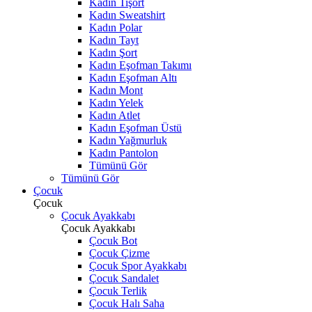
Kadın Tişört
Kadın Sweatshirt
Kadın Polar
Kadın Tayt
Kadın Şort
Kadın Eşofman Takımı
Kadın Eşofman Altı
Kadın Mont
Kadın Yelek
Kadın Atlet
Kadın Eşofman Üstü
Kadın Yağmurluk
Kadın Pantolon
Tümünü Gör
Tümünü Gör
Çocuk
Çocuk
Çocuk Ayakkabı
Çocuk Ayakkabı
Çocuk Bot
Çocuk Çizme
Çocuk Spor Ayakkabı
Çocuk Sandalet
Çocuk Terlik
Çocuk Halı Saha