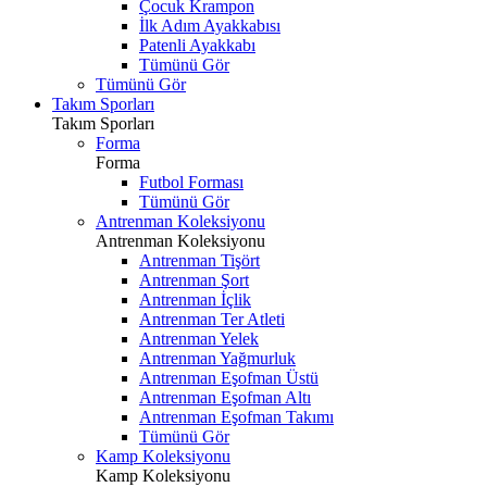
Çocuk Krampon
İlk Adım Ayakkabısı
Patenli Ayakkabı
Tümünü Gör
Tümünü Gör
Takım Sporları
Takım Sporları
Forma
Forma
Futbol Forması
Tümünü Gör
Antrenman Koleksiyonu
Antrenman Koleksiyonu
Antrenman Tişört
Antrenman Şort
Antrenman İçlik
Antrenman Ter Atleti
Antrenman Yelek
Antrenman Yağmurluk
Antrenman Eşofman Üstü
Antrenman Eşofman Altı
Antrenman Eşofman Takımı
Tümünü Gör
Kamp Koleksiyonu
Kamp Koleksiyonu