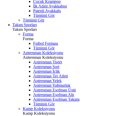
Çocuk Krampon
İlk Adım Ayakkabısı
Patenli Ayakkabı
Tümünü Gör
Tümünü Gör
Takım Sporları
Takım Sporları
Forma
Forma
Futbol Forması
Tümünü Gör
Antrenman Koleksiyonu
Antrenman Koleksiyonu
Antrenman Tişört
Antrenman Şort
Antrenman İçlik
Antrenman Ter Atleti
Antrenman Yelek
Antrenman Yağmurluk
Antrenman Eşofman Üstü
Antrenman Eşofman Altı
Antrenman Eşofman Takımı
Tümünü Gör
Kamp Koleksiyonu
Kamp Koleksiyonu