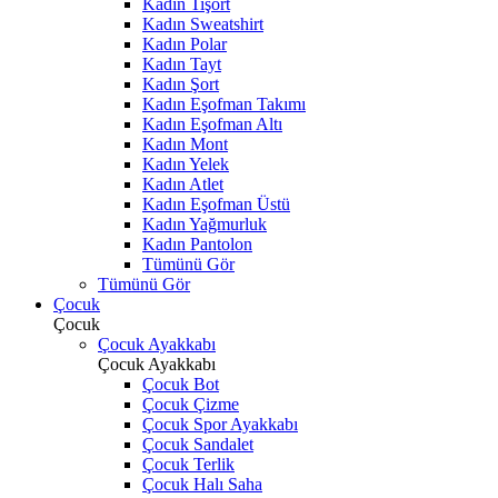
Kadın Tişört
Kadın Sweatshirt
Kadın Polar
Kadın Tayt
Kadın Şort
Kadın Eşofman Takımı
Kadın Eşofman Altı
Kadın Mont
Kadın Yelek
Kadın Atlet
Kadın Eşofman Üstü
Kadın Yağmurluk
Kadın Pantolon
Tümünü Gör
Tümünü Gör
Çocuk
Çocuk
Çocuk Ayakkabı
Çocuk Ayakkabı
Çocuk Bot
Çocuk Çizme
Çocuk Spor Ayakkabı
Çocuk Sandalet
Çocuk Terlik
Çocuk Halı Saha