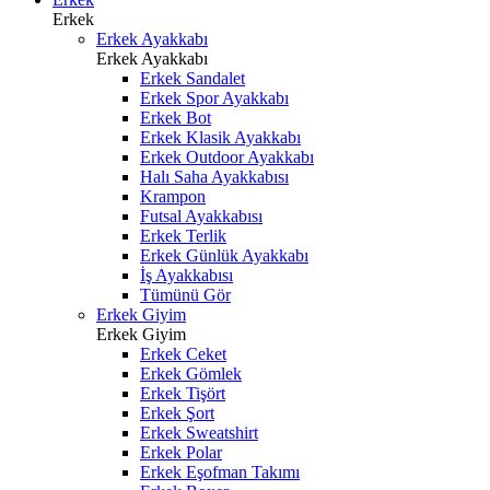
Erkek
Erkek Ayakkabı
Erkek Ayakkabı
Erkek Sandalet
Erkek Spor Ayakkabı
Erkek Bot
Erkek Klasik Ayakkabı
Erkek Outdoor Ayakkabı
Halı Saha Ayakkabısı
Krampon
Futsal Ayakkabısı
Erkek Terlik
Erkek Günlük Ayakkabı
İş Ayakkabısı
Tümünü Gör
Erkek Giyim
Erkek Giyim
Erkek Ceket
Erkek Gömlek
Erkek Tişört
Erkek Şort
Erkek Sweatshirt
Erkek Polar
Erkek Eşofman Takımı