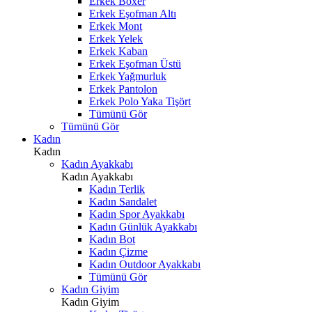
Erkek Boxer
Erkek Eşofman Altı
Erkek Mont
Erkek Yelek
Erkek Kaban
Erkek Eşofman Üstü
Erkek Yağmurluk
Erkek Pantolon
Erkek Polo Yaka Tişört
Tümünü Gör
Tümünü Gör
Kadın
Kadın
Kadın Ayakkabı
Kadın Ayakkabı
Kadın Terlik
Kadın Sandalet
Kadın Spor Ayakkabı
Kadın Günlük Ayakkabı
Kadın Bot
Kadın Çizme
Kadın Outdoor Ayakkabı
Tümünü Gör
Kadın Giyim
Kadın Giyim