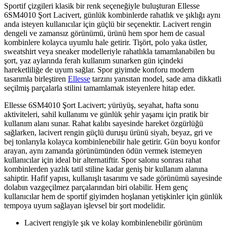
Sportif çizgileri klasik bir renk seçeneğiyle buluşturan Ellesse
6SM4010 Şort Lacivert, günlük kombinlerde rahatlık ve şıklığı aynı
anda isteyen kullanıcılar için güçlü bir seçenektir. Lacivert rengin
dengeli ve zamansız görünümü, ürünü hem spor hem de casual
kombinlere kolayca uyumlu hale getirir. Tişört, polo yaka üstler,
sweatshirt veya sneaker modelleriyle rahatlıkla tamamlanabilen bu
şort, yaz aylarında ferah kullanım sunarken gün içindeki
hareketliliğe de uyum sağlar. Spor giyimde konforu modern
tasarımla birleştiren
Ellesse
tarzını yansıtan model, sade ama dikkatli
seçilmiş parçalarla stilini tamamlamak isteyenlere hitap eder.
Ellesse 6SM4010 Şort Lacivert; yürüyüş, seyahat, hafta sonu
aktiviteleri, sahil kullanımı ve günlük şehir yaşamı için pratik bir
kullanım alanı sunar. Rahat kalıbı sayesinde hareket özgürlüğü
sağlarken, lacivert rengin güçlü duruşu ürünü siyah, beyaz, gri ve
bej tonlarıyla kolayca kombinlenebilir hale getirir. Gün boyu konfor
arayan, aynı zamanda görünümünden ödün vermek istemeyen
kullanıcılar için ideal bir alternatiftir. Spor salonu sonrası rahat
kombinlerden yazlık tatil stiline kadar geniş bir kullanım alanına
sahiptir. Hafif yapısı, kullanışlı tasarımı ve sade görünümü sayesinde
dolabın vazgeçilmez parçalarından biri olabilir. Hem genç
kullanıcılar hem de sportif giyimden hoşlanan yetişkinler için günlük
tempoya uyum sağlayan işlevsel bir şort modelidir.
Lacivert rengiyle şık ve kolay kombinlenebilir görünüm