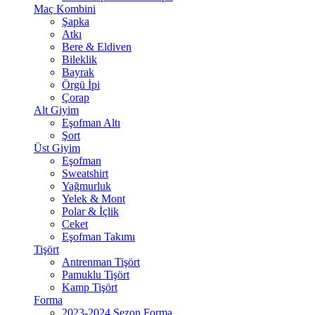
Maç Kombini
Şapka
Atkı
Bere & Eldiven
Bileklik
Bayrak
Örgü İpi
Çorap
Alt Giyim
Eşofman Altı
Şort
Üst Giyim
Eşofman
Sweatshirt
Yağmurluk
Yelek & Mont
Polar & İçlik
Ceket
Eşofman Takımı
Tişört
Antrenman Tişört
Pamuklu Tişört
Kamp Tişört
Forma
2023-2024 Sezon Forma