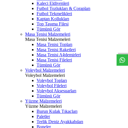
Kaleci Eldivenleri
Futbol Tozlukları & Çorapları
Futbol Tekmelikleri
Kaptan Kollukları
Top Taşıma Filesi
Tümünü Gör
Masa Tenisi Malzemeleri
Masa Tenisi Malzemeleri
Masa Tenisi Topları
Masa Tenisi Raketleri
Masa Tenisi Ağdemirleri
Masa Tenisi Fileleri
Tümünü Gör
Voleybol Malzemeleri
Voleybol Malzemeleri
Voleybol Topları
Voleybol Fileleri
Voleybol Aksesuarları
Tümünü Gör
Yüzme Malzemeleri
Yüzme Malzemeleri
Burun Kulak Tıkaçları
Paletler
Terlik Deniz Ayakkabıları
Boneler