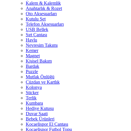
Kalem & Kalemlik
Anahtarlık & Rozet
Oto Aksesuarları
Kutulu Set
Telefon Aksesuarları
USB Bellek
Sırt Çantası
Havlu
Nevresim Takımı
Kemer
Magnet
Kişisel Bakım
Bardak
Puzzle
Mutfak Önlüğü
Cüzdan ve Kartlık
Kolonya
Sticker
Terlik
Kumbara
Hediye Kutusu
Duvar Saati
Bebek Ürünleri
Kocaelispor El Çantası
Kocaelispor Futbol Topu