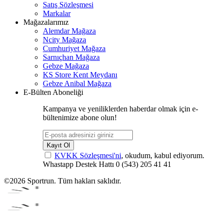
Satış Sözleşmesi
Markalar
Mağazalarımız
Alemdar Mağaza
Ncity Mağaza
Cumhuriyet Mağaza
Sarnıçhan Mağaza
Gebze Mağaza
KS Store Kent Meydanı
Gebze Anibal Mağaza
E-Bülten Aboneliği
Kampanya ve yeniliklerden haberdar olmak için e-
bültenimize abone olun!
Kayıt Ol
KVKK Sözleşmesi'ni
, okudum, kabul ediyorum.
Whastapp Destek Hattı
0 (543) 205 41 41
©2026 Sportrun. Tüm hakları saklıdır.