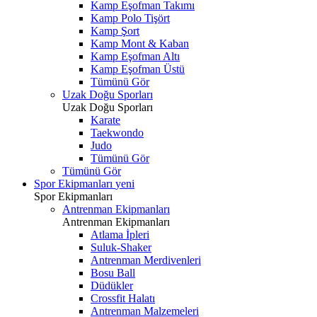
Kamp Eşofman Takımı
Kamp Polo Tişört
Kamp Şort
Kamp Mont & Kaban
Kamp Eşofman Altı
Kamp Eşofman Üstü
Tümünü Gör
Uzak Doğu Sporları
Uzak Doğu Sporları
Karate
Taekwondo
Judo
Tümünü Gör
Tümünü Gör
Spor Ekipmanları
yeni
Spor Ekipmanları
Antrenman Ekipmanları
Antrenman Ekipmanları
Atlama İpleri
Suluk-Shaker
Antrenman Merdivenleri
Bosu Ball
Düdükler
Crossfit Halatı
Antrenman Malzemeleri