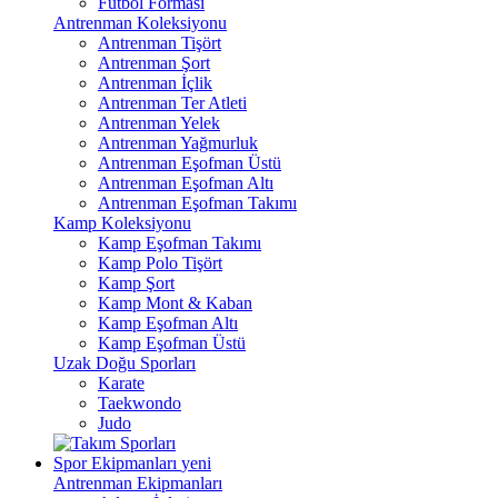
Futbol Forması
Antrenman Koleksiyonu
Antrenman Tişört
Antrenman Şort
Antrenman İçlik
Antrenman Ter Atleti
Antrenman Yelek
Antrenman Yağmurluk
Antrenman Eşofman Üstü
Antrenman Eşofman Altı
Antrenman Eşofman Takımı
Kamp Koleksiyonu
Kamp Eşofman Takımı
Kamp Polo Tişört
Kamp Şort
Kamp Mont & Kaban
Kamp Eşofman Altı
Kamp Eşofman Üstü
Uzak Doğu Sporları
Karate
Taekwondo
Judo
Spor Ekipmanları
yeni
Antrenman Ekipmanları