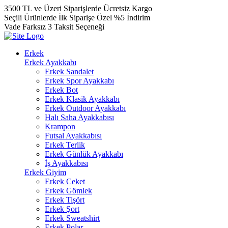
3500 TL ve Üzeri Siparişlerde Ücretsiz Kargo
Seçili Ürünlerde İlk Siparişe Özel %5 İndirim
Vade Farksız 3 Taksit Seçeneği
Erkek
Erkek Ayakkabı
Erkek Sandalet
Erkek Spor Ayakkabı
Erkek Bot
Erkek Klasik Ayakkabı
Erkek Outdoor Ayakkabı
Halı Saha Ayakkabısı
Krampon
Futsal Ayakkabısı
Erkek Terlik
Erkek Günlük Ayakkabı
İş Ayakkabısı
Erkek Giyim
Erkek Ceket
Erkek Gömlek
Erkek Tişört
Erkek Şort
Erkek Sweatshirt
Erkek Polar