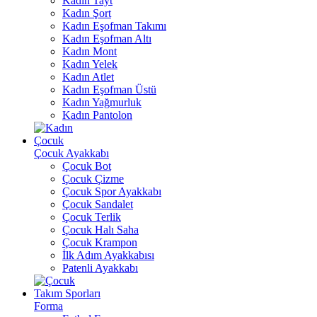
Kadın Tayt
Kadın Şort
Kadın Eşofman Takımı
Kadın Eşofman Altı
Kadın Mont
Kadın Yelek
Kadın Atlet
Kadın Eşofman Üstü
Kadın Yağmurluk
Kadın Pantolon
Çocuk
Çocuk Ayakkabı
Çocuk Bot
Çocuk Çizme
Çocuk Spor Ayakkabı
Çocuk Sandalet
Çocuk Terlik
Çocuk Halı Saha
Çocuk Krampon
İlk Adım Ayakkabısı
Patenli Ayakkabı
Takım Sporları
Forma