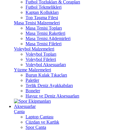
Futbol Tozlukları & Çorapları
Futbol Tekmelikleri
Kaptan Kollukları
Top Taşıma Filesi
Masa Tenisi Malzemeleri
Masa Tenisi Topları
Masa Tenisi Raketleri
Masa Tenisi Ağdemirleri
Masa Tenisi Fileleri
Voleybol Malzemeleri
Voleybol Topları
Voleybol Fileleri
Voleybol Aksesuarları
Yüzme Malzemeleri
Burun Kulak Tıkaçları
Paletler
Terlik Deniz Ayakkabıları
Boneler
Havuz ve Deniz Aksesuarları
Aksesuarlar
Çanta
Laptop Çantası
Cüzdan ve Kartlık
Spor Çanta