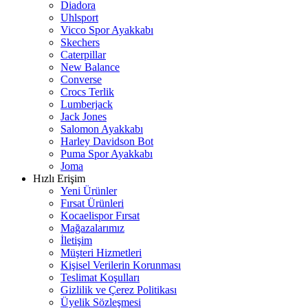
Diadora
Uhlsport
Vicco Spor Ayakkabı
Skechers
Caterpillar
New Balance
Converse
Crocs Terlik
Lumberjack
Jack Jones
Salomon Ayakkabı
Harley Davidson Bot
Puma Spor Ayakkabı
Joma
Hızlı Erişim
Yeni Ürünler
Fırsat Ürünleri
Kocaelispor Fırsat
Mağazalarımız
İletişim
Müşteri Hizmetleri
Kişisel Verilerin Korunması
Teslimat Koşulları
Gizlilik ve Çerez Politikası
Üyelik Sözleşmesi