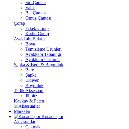
Sırt Çantası
Valiz
Bel Çantası
Omuz Çantası
Çorap
Erkek Çorap
Kadın Çorap
Ayakkabı Bakım
Boya
Temizleme Ürünleri
Ayakkabı Tabanlığı
Ayakkabı Parfümü
Şapka & Bere & Boyunluk
Bere
Şapka
Eldiven
Boyunluk
Terlik Aksesuarı
Jibbitz
Kaykay & Paten
Markalar
Kocaelispor
Aksesuarlar
Çakmak