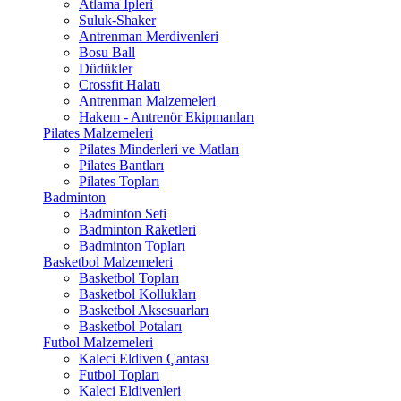
Atlama İpleri
Suluk-Shaker
Antrenman Merdivenleri
Bosu Ball
Düdükler
Crossfit Halatı
Antrenman Malzemeleri
Hakem - Antrenör Ekipmanları
Pilates Malzemeleri
Pilates Minderleri ve Matları
Pilates Bantları
Pilates Topları
Badminton
Badminton Seti
Badminton Raketleri
Badminton Topları
Basketbol Malzemeleri
Basketbol Topları
Basketbol Kollukları
Basketbol Aksesuarları
Basketbol Potaları
Futbol Malzemeleri
Kaleci Eldiven Çantası
Futbol Topları
Kaleci Eldivenleri