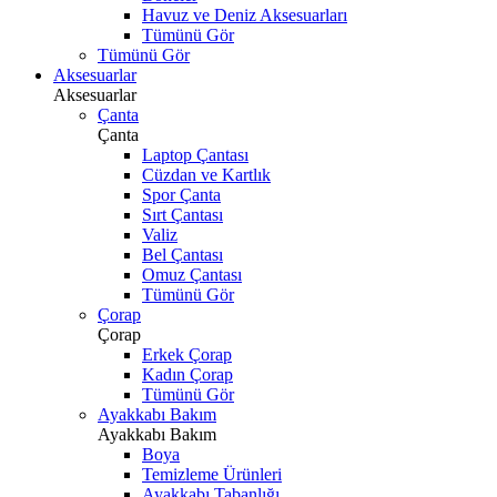
Havuz ve Deniz Aksesuarları
Tümünü Gör
Tümünü Gör
Aksesuarlar
Aksesuarlar
Çanta
Çanta
Laptop Çantası
Cüzdan ve Kartlık
Spor Çanta
Sırt Çantası
Valiz
Bel Çantası
Omuz Çantası
Tümünü Gör
Çorap
Çorap
Erkek Çorap
Kadın Çorap
Tümünü Gör
Ayakkabı Bakım
Ayakkabı Bakım
Boya
Temizleme Ürünleri
Ayakkabı Tabanlığı