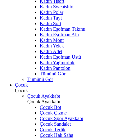
Kadın Tişört
Kadın Sweatshirt
Kadın Polar
Kadın Tayt
Kadın Şort
Kadın Eşofman Takımı
Kadın Eşofman Altı
Kadın Mont
Kadın Yelek
Kadın Atlet
Kadın Eşofman Üstü
Kadın Yağmurluk
Kadın Pantolon
Tümünü Gör
Tümünü Gör
Çocuk
Çocuk
Çocuk Ayakkabı
Çocuk Ayakkabı
Çocuk Bot
Çocuk Çizme
Çocuk Spor Ayakkabı
Çocuk Sandalet
Çocuk Terlik
Çocuk Halı Saha