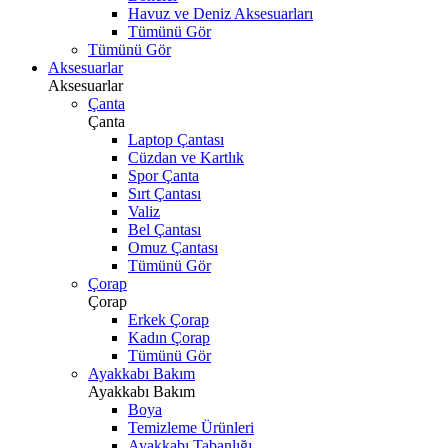
Havuz ve Deniz Aksesuarları
Tümünü Gör
Tümünü Gör
Aksesuarlar
Aksesuarlar
Çanta
Çanta
Laptop Çantası
Cüzdan ve Kartlık
Spor Çanta
Sırt Çantası
Valiz
Bel Çantası
Omuz Çantası
Tümünü Gör
Çorap
Çorap
Erkek Çorap
Kadın Çorap
Tümünü Gör
Ayakkabı Bakım
Ayakkabı Bakım
Boya
Temizleme Ürünleri
Ayakkabı Tabanlığı