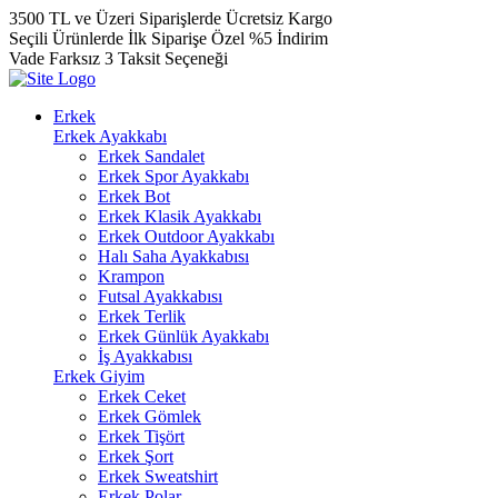
3500 TL ve Üzeri Siparişlerde Ücretsiz Kargo
Seçili Ürünlerde İlk Siparişe Özel %5 İndirim
Vade Farksız 3 Taksit Seçeneği
Erkek
Erkek Ayakkabı
Erkek Sandalet
Erkek Spor Ayakkabı
Erkek Bot
Erkek Klasik Ayakkabı
Erkek Outdoor Ayakkabı
Halı Saha Ayakkabısı
Krampon
Futsal Ayakkabısı
Erkek Terlik
Erkek Günlük Ayakkabı
İş Ayakkabısı
Erkek Giyim
Erkek Ceket
Erkek Gömlek
Erkek Tişört
Erkek Şort
Erkek Sweatshirt
Erkek Polar