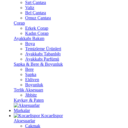
Sırt Çantası
Valiz
Bel Çantası
Omuz Çantası
Çorap
Erkek Çorap
Kadın Çorap
Ayakkabı Bakım
Boya
Temizleme Ürünleri
Ayakkabı Tabanlığı
Ayakkabı Parfümü
Şapka & Bere & Boyunluk
Bere
Şapka
Eldiven
Boyunluk
Terlik Aksesuarı
Jibbitz
Kaykay & Paten
Markalar
Kocaelispor
Aksesuarlar
Çakmak