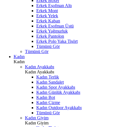
Erkek Boxer
Erkek Eşofman Altı
Erkek Mont
Erkek Yelek
Erkek Kaban
Erkek Eşofman Üstü
Erkek Yağmurluk
Erkek Pantolon
Erkek Polo Yaka Tişört
Tümünü Gör
Tümünü Gör
Kadın
Kadın
Kadın Ayakkabı
Kadın Ayakkabı
Kadın Terlik
Kadın Sandalet
Kadın Spor Ayakkabı
Kadın Günlük Ayakkabı
Kadın Bot
Kadın Çizme
Kadın Outdoor Ayakkabı
Tümünü Gör
Kadın Giyim
Kadın Giyim