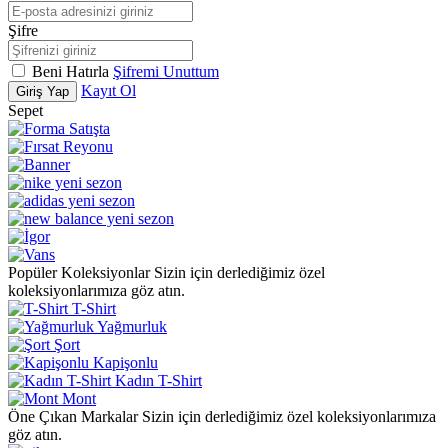
Şifre
Beni Hatırla
Şifremi Unuttum
Kayıt Ol
Giriş Yap
Sepet
Popüler Koleksiyonlar
Sizin için derlediğimiz özel
koleksiyonlarımıza göz atın.
T-Shirt
Yağmurluk
Şort
Kapişonlu
Kadın T-Shirt
Mont
Öne Çıkan Markalar
Sizin için derlediğimiz özel koleksiyonlarımıza
göz atın.