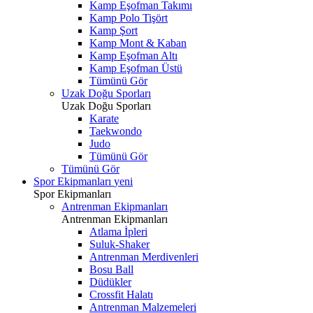
Kamp Eşofman Takımı
Kamp Polo Tişört
Kamp Şort
Kamp Mont & Kaban
Kamp Eşofman Altı
Kamp Eşofman Üstü
Tümünü Gör
Uzak Doğu Sporları
Uzak Doğu Sporları
Karate
Taekwondo
Judo
Tümünü Gör
Tümünü Gör
Spor Ekipmanları
yeni
Spor Ekipmanları
Antrenman Ekipmanları
Antrenman Ekipmanları
Atlama İpleri
Suluk-Shaker
Antrenman Merdivenleri
Bosu Ball
Düdükler
Crossfit Halatı
Antrenman Malzemeleri