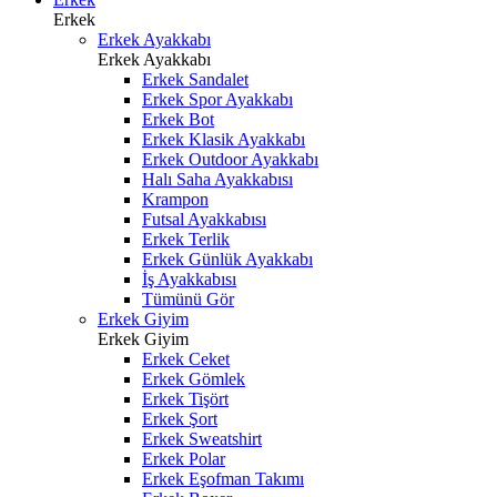
Erkek
Erkek Ayakkabı
Erkek Ayakkabı
Erkek Sandalet
Erkek Spor Ayakkabı
Erkek Bot
Erkek Klasik Ayakkabı
Erkek Outdoor Ayakkabı
Halı Saha Ayakkabısı
Krampon
Futsal Ayakkabısı
Erkek Terlik
Erkek Günlük Ayakkabı
İş Ayakkabısı
Tümünü Gör
Erkek Giyim
Erkek Giyim
Erkek Ceket
Erkek Gömlek
Erkek Tişört
Erkek Şort
Erkek Sweatshirt
Erkek Polar
Erkek Eşofman Takımı