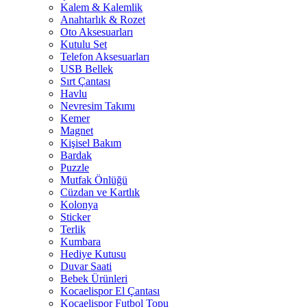
Kalem & Kalemlik
Anahtarlık & Rozet
Oto Aksesuarları
Kutulu Set
Telefon Aksesuarları
USB Bellek
Sırt Çantası
Havlu
Nevresim Takımı
Kemer
Magnet
Kişisel Bakım
Bardak
Puzzle
Mutfak Önlüğü
Cüzdan ve Kartlık
Kolonya
Sticker
Terlik
Kumbara
Hediye Kutusu
Duvar Saati
Bebek Ürünleri
Kocaelispor El Çantası
Kocaelispor Futbol Topu