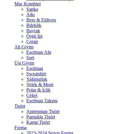
Maç Kombini
Şapka
Atkı
Bere & Eldiven
Bileklik
Bayrak
Örgü İpi
Çorap
Alt Giyim
Eşofman Altı
Şort
Üst Giyim
Eşofman
Sweatshirt
Yağmurluk
Yelek & Mont
Polar & İçlik
Ceket
Eşofman Takımı
Tişört
Antrenman Tişört
Pamuklu Tişört
Kamp Tişört
Forma
2023-2024 Sezon Forma