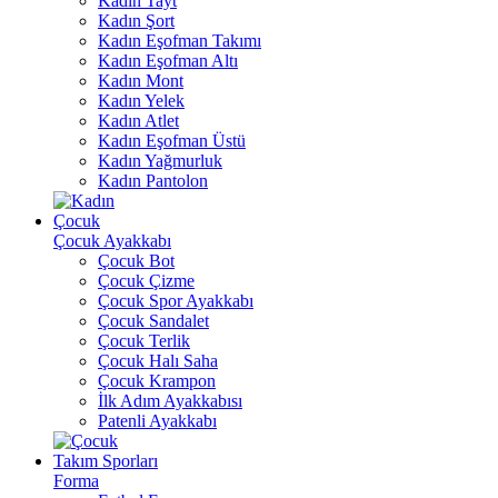
Kadın Tayt
Kadın Şort
Kadın Eşofman Takımı
Kadın Eşofman Altı
Kadın Mont
Kadın Yelek
Kadın Atlet
Kadın Eşofman Üstü
Kadın Yağmurluk
Kadın Pantolon
Çocuk
Çocuk Ayakkabı
Çocuk Bot
Çocuk Çizme
Çocuk Spor Ayakkabı
Çocuk Sandalet
Çocuk Terlik
Çocuk Halı Saha
Çocuk Krampon
İlk Adım Ayakkabısı
Patenli Ayakkabı
Takım Sporları
Forma