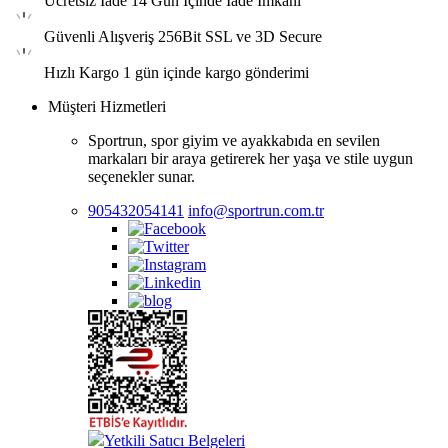
Ücretsiz İade
14 Gün İçinde İade İmkanı
Güvenli Alışveriş
256Bit SSL ve 3D Secure
Hızlı Kargo
1 gün içinde kargo gönderimi
Müşteri Hizmetleri
Sportrun, spor giyim ve ayakkabıda en sevilen
markaları bir araya getirerek her yaşa ve stile uygun
seçenekler sunar.
905432054141
info@sportrun.com.tr
Yetkili Satıcı Belgeleri