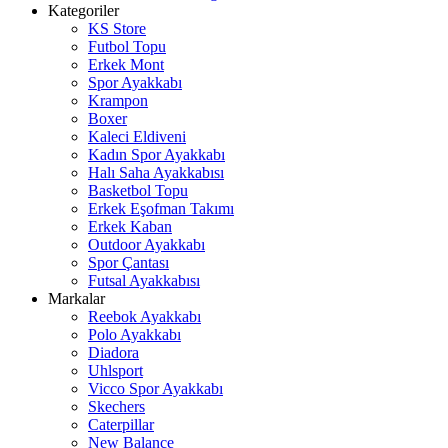
Kategoriler
KS Store
Futbol Topu
Erkek Mont
Spor Ayakkabı
Krampon
Boxer
Kaleci Eldiveni
Kadın Spor Ayakkabı
Halı Saha Ayakkabısı
Basketbol Topu
Erkek Eşofman Takımı
Erkek Kaban
Outdoor Ayakkabı
Spor Çantası
Futsal Ayakkabısı
Markalar
Reebok Ayakkabı
Polo Ayakkabı
Diadora
Uhlsport
Vicco Spor Ayakkabı
Skechers
Caterpillar
New Balance