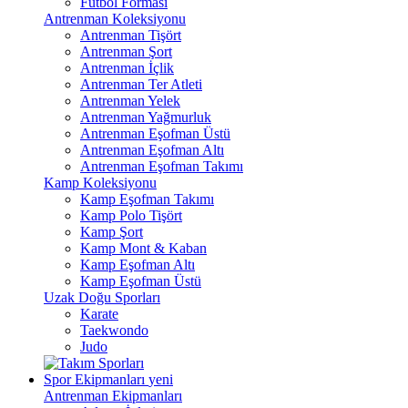
Futbol Forması
Antrenman Koleksiyonu
Antrenman Tişört
Antrenman Şort
Antrenman İçlik
Antrenman Ter Atleti
Antrenman Yelek
Antrenman Yağmurluk
Antrenman Eşofman Üstü
Antrenman Eşofman Altı
Antrenman Eşofman Takımı
Kamp Koleksiyonu
Kamp Eşofman Takımı
Kamp Polo Tişört
Kamp Şort
Kamp Mont & Kaban
Kamp Eşofman Altı
Kamp Eşofman Üstü
Uzak Doğu Sporları
Karate
Taekwondo
Judo
Spor Ekipmanları
yeni
Antrenman Ekipmanları