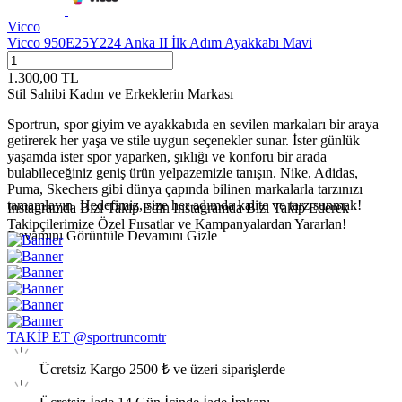
Vicco
Vicco 950E25Y224 Anka II İlk Adım Ayakkabı Mavi
1.300,00
TL
Stil Sahibi Kadın ve Erkeklerin Markası
Sportrun, spor giyim ve ayakkabıda en sevilen markaları bir araya
getirerek her yaşa ve stile uygun seçenekler sunar. İster günlük
yaşamda ister spor yaparken, şıklığı ve konforu bir arada
bulabileceğiniz geniş ürün yelpazemizle tanışın. Nike, Adidas,
Puma, Skechers gibi dünya çapında bilinen markalarla tarzınızı
tamamlayın. Hedefimiz, size her adımda kalite ve tarz sunmak!
Instagramda Bizi Takip Edin
Instagramda Bizi Takip Ederek
Takipçilerimize Özel Fırsatlar ve Kampanyalardan Yararlan!
Devamını Görüntüle
Devamını Gizle
TAKİP ET @sportruncomtr
Ücretsiz Kargo
2500 ₺ ve üzeri siparişlerde