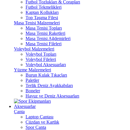
Futbol Tozlukları & Çorapları
Futbol Tekmelikleri
Kaptan Kollukları
Top Taşıma Filesi
Masa Tenisi Malzemeleri
Masa Tenisi Topları
Masa Tenisi Raketleri
Masa Tenisi Ağdemirleri
Masa Tenisi Fileleri
Voleybol Malzemeleri
Voleybol Topları
Voleybol Fileleri
Voleybol Aksesuarları
Yüzme Malzemeleri
Burun Kulak Tıkaçları
Paletler
Terlik Deniz Ayakkabıları
Boneler
Havuz ve Deniz Aksesuarları
Aksesuarlar
Çanta
Laptop Çantası
Cüzdan ve Kartlık
Spor Çanta