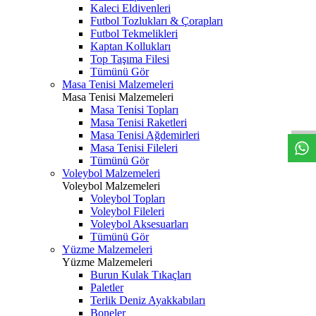
Kaleci Eldivenleri
Futbol Tozlukları & Çorapları
Futbol Tekmelikleri
Kaptan Kollukları
Top Taşıma Filesi
Tümünü Gör
Masa Tenisi Malzemeleri
Masa Tenisi Malzemeleri
Masa Tenisi Topları
Masa Tenisi Raketleri
Masa Tenisi Ağdemirleri
Masa Tenisi Fileleri
Tümünü Gör
Voleybol Malzemeleri
Voleybol Malzemeleri
Voleybol Topları
Voleybol Fileleri
Voleybol Aksesuarları
Tümünü Gör
Yüzme Malzemeleri
Yüzme Malzemeleri
Burun Kulak Tıkaçları
Paletler
Terlik Deniz Ayakkabıları
Boneler