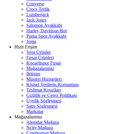
Converse
Crocs Terlik
Lumberjack
Jack Jones
Salomon Ayakkabı
Harley Davidson Bot
Puma Spor Ayakkabı
Joma
Hızlı Erişim
Yeni Ürünler
Fırsat Ürünleri
Kocaelispor Fırsat
Mağazalarımız
İletişim
Müşteri Hizmetleri
Kişisel Verilerin Korunması
Teslimat Koşulları
Gizlilik ve Çerez Politikası
Üyelik Sözleşmesi
Satış Sözleşmesi
Markalar
Mağazalarımız
Alemdar Mağaza
Ncity Mağaza
Cumhuriyet Mağaza