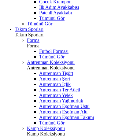
Çocuk Krampon
İlk Adım Ayakkabısı
Patenli Ayakkabı
Tümünü Gör
Tümünü Gör
Takım Sporları
Takım Sporları
Forma
Forma
Futbol Forması
Tümünü Gör
Antrenman Koleksiyonu
Antrenman Koleksiyonu
Antrenman Tişört
Antrenman Şort
Antrenman İçlik
Antrenman Ter Atleti
Antrenman Yelek
Antrenman Yağmurluk
Antrenman Eşofman Üstü
Antrenman Eşofman Altı
Antrenman Eşofman Takımı
Tümünü Gör
Kamp Koleksiyonu
Kamp Koleksiyonu