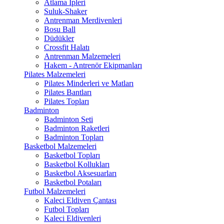
Atlama İpleri
Suluk-Shaker
Antrenman Merdivenleri
Bosu Ball
Düdükler
Crossfit Halatı
Antrenman Malzemeleri
Hakem - Antrenör Ekipmanları
Pilates Malzemeleri
Pilates Minderleri ve Matları
Pilates Bantları
Pilates Topları
Badminton
Badminton Seti
Badminton Raketleri
Badminton Topları
Basketbol Malzemeleri
Basketbol Topları
Basketbol Kollukları
Basketbol Aksesuarları
Basketbol Potaları
Futbol Malzemeleri
Kaleci Eldiven Çantası
Futbol Topları
Kaleci Eldivenleri