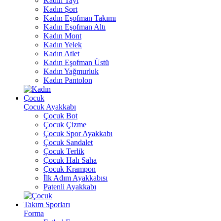
Kadın Tayt
Kadın Şort
Kadın Eşofman Takımı
Kadın Eşofman Altı
Kadın Mont
Kadın Yelek
Kadın Atlet
Kadın Eşofman Üstü
Kadın Yağmurluk
Kadın Pantolon
Çocuk
Çocuk Ayakkabı
Çocuk Bot
Çocuk Çizme
Çocuk Spor Ayakkabı
Çocuk Sandalet
Çocuk Terlik
Çocuk Halı Saha
Çocuk Krampon
İlk Adım Ayakkabısı
Patenli Ayakkabı
Takım Sporları
Forma