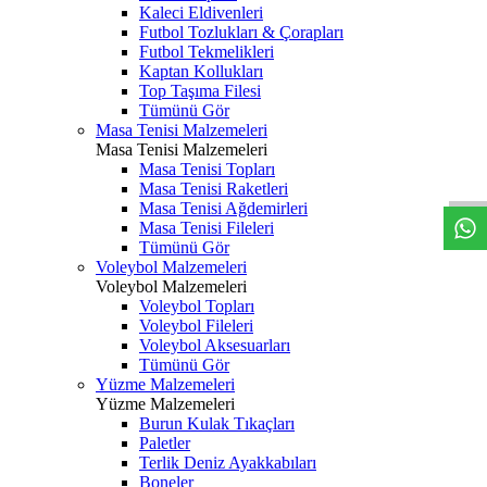
Kaleci Eldivenleri
Futbol Tozlukları & Çorapları
Futbol Tekmelikleri
Kaptan Kollukları
Top Taşıma Filesi
Tümünü Gör
Masa Tenisi Malzemeleri
Masa Tenisi Malzemeleri
Masa Tenisi Topları
Masa Tenisi Raketleri
Masa Tenisi Ağdemirleri
Masa Tenisi Fileleri
Tümünü Gör
Voleybol Malzemeleri
Voleybol Malzemeleri
Voleybol Topları
Voleybol Fileleri
Voleybol Aksesuarları
Tümünü Gör
Yüzme Malzemeleri
Yüzme Malzemeleri
Burun Kulak Tıkaçları
Paletler
Terlik Deniz Ayakkabıları
Boneler