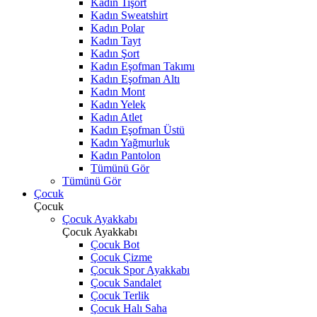
Kadın Tişört
Kadın Sweatshirt
Kadın Polar
Kadın Tayt
Kadın Şort
Kadın Eşofman Takımı
Kadın Eşofman Altı
Kadın Mont
Kadın Yelek
Kadın Atlet
Kadın Eşofman Üstü
Kadın Yağmurluk
Kadın Pantolon
Tümünü Gör
Tümünü Gör
Çocuk
Çocuk
Çocuk Ayakkabı
Çocuk Ayakkabı
Çocuk Bot
Çocuk Çizme
Çocuk Spor Ayakkabı
Çocuk Sandalet
Çocuk Terlik
Çocuk Halı Saha