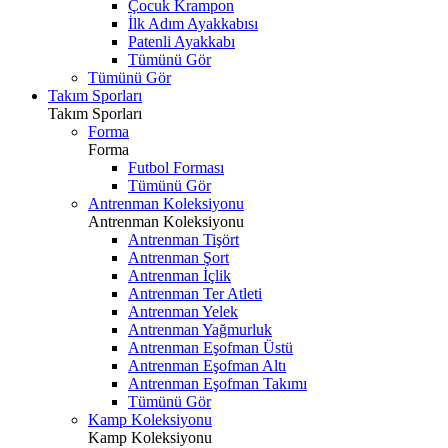
Çocuk Krampon
İlk Adım Ayakkabısı
Patenli Ayakkabı
Tümünü Gör
Tümünü Gör
Takım Sporları
Takım Sporları
Forma
Forma
Futbol Forması
Tümünü Gör
Antrenman Koleksiyonu
Antrenman Koleksiyonu
Antrenman Tişört
Antrenman Şort
Antrenman İçlik
Antrenman Ter Atleti
Antrenman Yelek
Antrenman Yağmurluk
Antrenman Eşofman Üstü
Antrenman Eşofman Altı
Antrenman Eşofman Takımı
Tümünü Gör
Kamp Koleksiyonu
Kamp Koleksiyonu