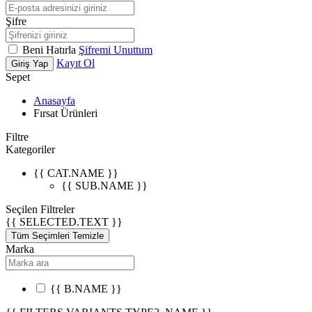
Şifre
Beni Hatırla
Şifremi Unuttum
Kayıt Ol
Giriş Yap
Sepet
Anasayfa
Fırsat Ürünleri
Filtre
Kategoriler
{{ CAT.NAME }}
{{ SUB.NAME }}
Seçilen Filtreler
{{ SELECTED.TEXT }}
Tüm Seçimleri Temizle
Marka
{{ B.NAME }}