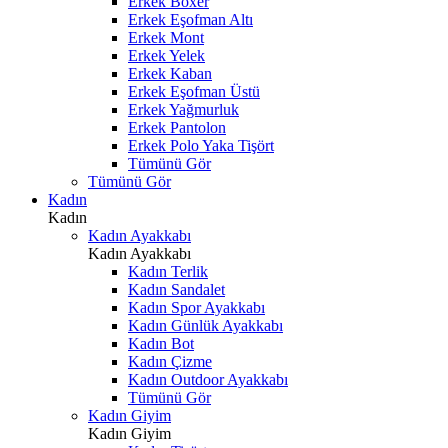
Erkek Boxer
Erkek Eşofman Altı
Erkek Mont
Erkek Yelek
Erkek Kaban
Erkek Eşofman Üstü
Erkek Yağmurluk
Erkek Pantolon
Erkek Polo Yaka Tişört
Tümünü Gör
Tümünü Gör
Kadın
Kadın
Kadın Ayakkabı
Kadın Ayakkabı
Kadın Terlik
Kadın Sandalet
Kadın Spor Ayakkabı
Kadın Günlük Ayakkabı
Kadın Bot
Kadın Çizme
Kadın Outdoor Ayakkabı
Tümünü Gör
Kadın Giyim
Kadın Giyim