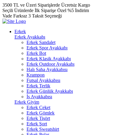
3500 TL ve Üzeri Siparişlerde Ücretsiz Kargo
Seçili Ürünlerde İlk Siparişe Özel %5 İndirim
Vade Farksız 3 Taksit Seçeneği
Erkek
Erkek Ayakkabı
Erkek Sandalet
Erkek Spor Ayakkabı
Erkek Bot
Erkek Klasik Ayakkabı
Erkek Outdoor Ayakkabı
Halı Saha Ayakkabısı
Krampon
Futsal Ayakkabısı
Erkek Terlik
Erkek Günlük Ayakkabı
İş Ayakkabısı
Erkek Giyim
Erkek Ceket
Erkek Gömlek
Erkek Tişört
Erkek Şort
Erkek Sweatshirt
Erkek Polar