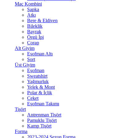
Maç Kombini
Şapka
Atkı
Bere & Eldiven
Bileklik
Bayrak
Örgü İpi
Çorap
Alt Giyim
Eşofman Altı
Şort
Üst Giyim
Eşofman
Sweatshirt
Yağmurluk
Yelek & Mont
Polar & İçlik
Ceket
Eşofman Takımı
Tişört
Antrenman Tişört
Pamuklu Tişört
Kamp Tişört
Forma
2023-2024 Sezon Forma