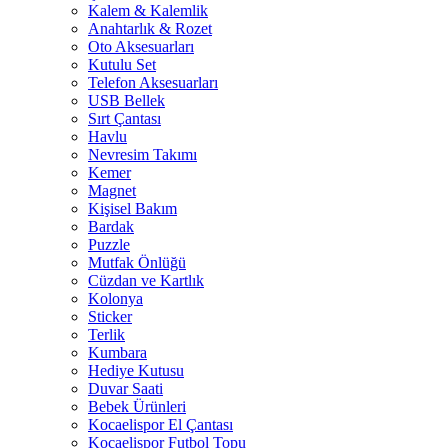
Kalem & Kalemlik
Anahtarlık & Rozet
Oto Aksesuarları
Kutulu Set
Telefon Aksesuarları
USB Bellek
Sırt Çantası
Havlu
Nevresim Takımı
Kemer
Magnet
Kişisel Bakım
Bardak
Puzzle
Mutfak Önlüğü
Cüzdan ve Kartlık
Kolonya
Sticker
Terlik
Kumbara
Hediye Kutusu
Duvar Saati
Bebek Ürünleri
Kocaelispor El Çantası
Kocaelispor Futbol Topu