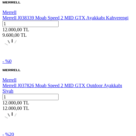
Merrell
Merrell J038339 Moab Speed 2 MID GTX Ayakkabı Kahverengi
12.000,00
TL
9.600,00
TL
- %
0
Merrell
Merrell J037826 Moab Speed 2 MID GTX Outdoor Ayakkabı
Siyah
12.000,00
TL
12.000,00
TL
- %
20