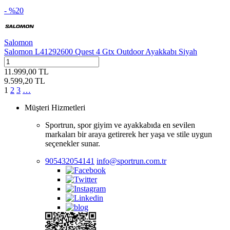
- %
20
Salomon
Salomon L41292600 Quest 4 Gtx Outdoor Ayakkabı Siyah
11.999,00
TL
9.599,20
TL
1
2
3
…
Müşteri Hizmetleri
Sportrun, spor giyim ve ayakkabıda en sevilen
markaları bir araya getirerek her yaşa ve stile uygun
seçenekler sunar.
905432054141
info@sportrun.com.tr