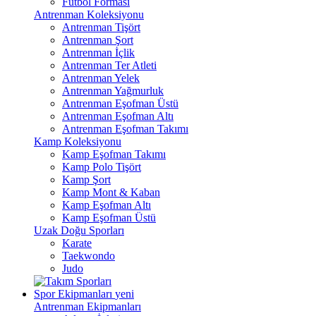
Futbol Forması
Antrenman Koleksiyonu
Antrenman Tişört
Antrenman Şort
Antrenman İçlik
Antrenman Ter Atleti
Antrenman Yelek
Antrenman Yağmurluk
Antrenman Eşofman Üstü
Antrenman Eşofman Altı
Antrenman Eşofman Takımı
Kamp Koleksiyonu
Kamp Eşofman Takımı
Kamp Polo Tişört
Kamp Şort
Kamp Mont & Kaban
Kamp Eşofman Altı
Kamp Eşofman Üstü
Uzak Doğu Sporları
Karate
Taekwondo
Judo
Spor Ekipmanları
yeni
Antrenman Ekipmanları