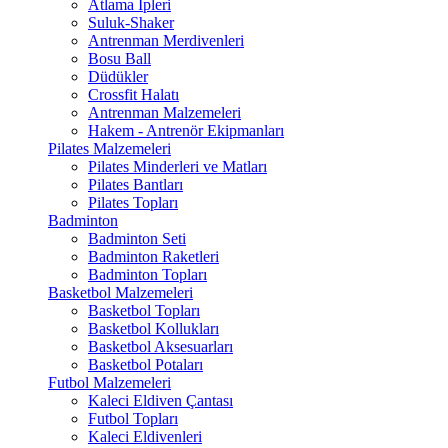
Atlama İpleri
Suluk-Shaker
Antrenman Merdivenleri
Bosu Ball
Düdükler
Crossfit Halatı
Antrenman Malzemeleri
Hakem - Antrenör Ekipmanları
Pilates Malzemeleri
Pilates Minderleri ve Matları
Pilates Bantları
Pilates Topları
Badminton
Badminton Seti
Badminton Raketleri
Badminton Topları
Basketbol Malzemeleri
Basketbol Topları
Basketbol Kollukları
Basketbol Aksesuarları
Basketbol Potaları
Futbol Malzemeleri
Kaleci Eldiven Çantası
Futbol Topları
Kaleci Eldivenleri