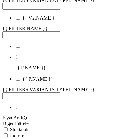
{{ FILTERS.VARIANTS.TYPE2_NAME }}
{{ V2.NAME }}
{{ FILTER.NAME }}
{{ F.NAME }}
{{ F.NAME }}
{{ FILTERS.VARIANTS.TYPE1_NAME }}
Fiyat Aralığı
Diğer Filtreler
Stoktakiler
İndirimli