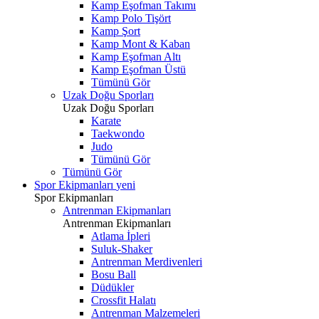
Kamp Eşofman Takımı
Kamp Polo Tişört
Kamp Şort
Kamp Mont & Kaban
Kamp Eşofman Altı
Kamp Eşofman Üstü
Tümünü Gör
Uzak Doğu Sporları
Uzak Doğu Sporları
Karate
Taekwondo
Judo
Tümünü Gör
Tümünü Gör
Spor Ekipmanları
yeni
Spor Ekipmanları
Antrenman Ekipmanları
Antrenman Ekipmanları
Atlama İpleri
Suluk-Shaker
Antrenman Merdivenleri
Bosu Ball
Düdükler
Crossfit Halatı
Antrenman Malzemeleri