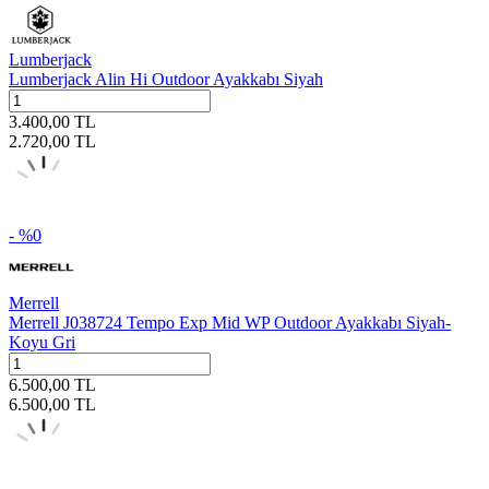
Lumberjack
Lumberjack Alin Hi Outdoor Ayakkabı Siyah
3.400,00
TL
2.720,00
TL
- %
0
Merrell
Merrell J038724 Tempo Exp Mid WP Outdoor Ayakkabı Siyah-
Koyu Gri
6.500,00
TL
6.500,00
TL