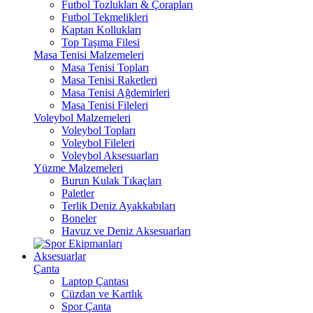
Futbol Tozlukları & Çorapları
Futbol Tekmelikleri
Kaptan Kollukları
Top Taşıma Filesi
Masa Tenisi Malzemeleri
Masa Tenisi Topları
Masa Tenisi Raketleri
Masa Tenisi Ağdemirleri
Masa Tenisi Fileleri
Voleybol Malzemeleri
Voleybol Topları
Voleybol Fileleri
Voleybol Aksesuarları
Yüzme Malzemeleri
Burun Kulak Tıkaçları
Paletler
Terlik Deniz Ayakkabıları
Boneler
Havuz ve Deniz Aksesuarları
Aksesuarlar
Çanta
Laptop Çantası
Cüzdan ve Kartlık
Spor Çanta