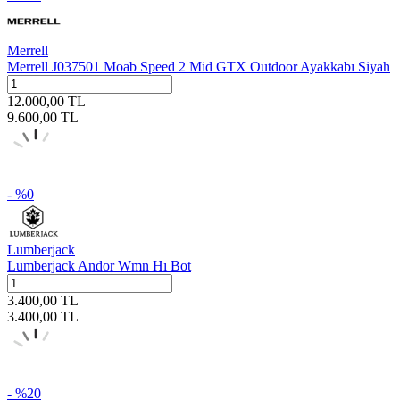
Merrell
Merrell J037501 Moab Speed 2 Mid GTX Outdoor Ayakkabı Siyah
12.000,00
TL
9.600,00
TL
- %
0
Lumberjack
Lumberjack Andor Wmn Hı Bot
3.400,00
TL
3.400,00
TL
- %
20