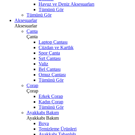
Havuz ve Deniz Aksesuarları
Tümünü Gör
Tümünü Gör
Aksesuarlar
Aksesuarlar
Çanta
Çanta
Laptop Çantası
Cüzdan ve Kartlık
Spor Çanta
Sırt Çantası
Valiz
Bel Çantası
Omuz Çantası
Tümünü Gör
Çorap
Çorap
Erkek Çorap
Kadın Çorap
Tümünü Gör
Ayakkabı Bakım
Ayakkabı Bakım
Boya
Temizleme Ürünleri
Ayakkabı Tabanlığı