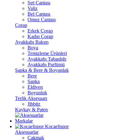
Sırt Çantası
Valiz
Bel Çantası
Omuz Çantası
Çorap
Erkek Çorap
Kadın Çorap
Ayakkabı Bakım
Boya
Temizleme Ürünleri
Ayakkabı Tabanlığı
Ayakkabı Parfümü
Şapka & Bere & Boyunluk
Bere
Şapka
Eldiven
Boyunluk
Terlik Aksesuarı
Jibbitz
Kaykay & Paten
Markalar
Kocaelispor
Aksesuarlar
Çakmak