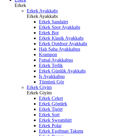
Erkek
Erkek Ayakkabı
Erkek Ayakkabı
Erkek Sandalet
Erkek Spor Ayakkabı
Erkek Bot
Erkek Klasik Ayakkabı
Erkek Outdoor Ayakkabı
Halı Saha Ayakkabısı
Krampon
Futsal Ayakkabısı
Erkek Terlik
Erkek Günlük Ayakkabı
İş Ayakkabısı
Tümünü Gör
Erkek Giyim
Erkek Giyim
Erkek Ceket
Erkek Gömlek
Erkek Tişört
Erkek Şort
Erkek Sweatshirt
Erkek Polar
Erkek Eşofman Takımı