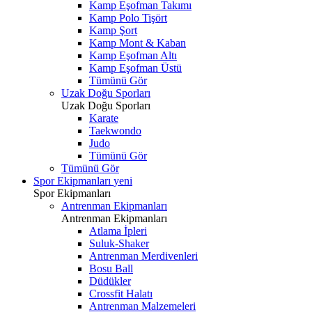
Kamp Eşofman Takımı
Kamp Polo Tişört
Kamp Şort
Kamp Mont & Kaban
Kamp Eşofman Altı
Kamp Eşofman Üstü
Tümünü Gör
Uzak Doğu Sporları
Uzak Doğu Sporları
Karate
Taekwondo
Judo
Tümünü Gör
Tümünü Gör
Spor Ekipmanları
yeni
Spor Ekipmanları
Antrenman Ekipmanları
Antrenman Ekipmanları
Atlama İpleri
Suluk-Shaker
Antrenman Merdivenleri
Bosu Ball
Düdükler
Crossfit Halatı
Antrenman Malzemeleri