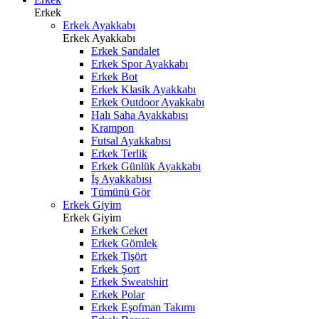
Erkek
Erkek Ayakkabı
Erkek Ayakkabı
Erkek Sandalet
Erkek Spor Ayakkabı
Erkek Bot
Erkek Klasik Ayakkabı
Erkek Outdoor Ayakkabı
Halı Saha Ayakkabısı
Krampon
Futsal Ayakkabısı
Erkek Terlik
Erkek Günlük Ayakkabı
İş Ayakkabısı
Tümünü Gör
Erkek Giyim
Erkek Giyim
Erkek Ceket
Erkek Gömlek
Erkek Tişört
Erkek Şort
Erkek Sweatshirt
Erkek Polar
Erkek Eşofman Takımı