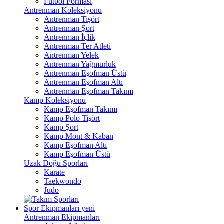
Futbol Forması
Antrenman Koleksiyonu
Antrenman Tişört
Antrenman Şort
Antrenman İçlik
Antrenman Ter Atleti
Antrenman Yelek
Antrenman Yağmurluk
Antrenman Eşofman Üstü
Antrenman Eşofman Altı
Antrenman Eşofman Takımı
Kamp Koleksiyonu
Kamp Eşofman Takımı
Kamp Polo Tişört
Kamp Şort
Kamp Mont & Kaban
Kamp Eşofman Altı
Kamp Eşofman Üstü
Uzak Doğu Sporları
Karate
Taekwondo
Judo
Spor Ekipmanları
yeni
Antrenman Ekipmanları