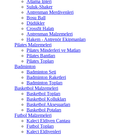
Atlama İpleri
Suluk-Shaker
Antrenman Merdivenleri
Bosu Ball
Düdükler
Crossfit Halatı
Antrenman Malzemeleri
Hakem - Antrenör Ekipmanları
Pilates Malzemeleri
Pilates Minderleri ve Matları
Pilates Bantları
Pilates Topları
Badminton
Badminton Seti
Badminton Raketleri
Badminton Topları
Basketbol Malzemeleri
Basketbol Topları
Basketbol Kollukları
Basketbol Aksesuarları
Basketbol Potaları
Futbol Malzemeleri
Kaleci Eldiven Çantası
Futbol Topları
Kaleci Eldivenleri