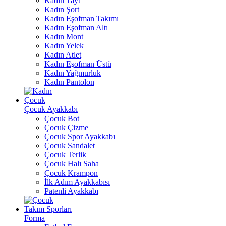
Kadın Tayt
Kadın Şort
Kadın Eşofman Takımı
Kadın Eşofman Altı
Kadın Mont
Kadın Yelek
Kadın Atlet
Kadın Eşofman Üstü
Kadın Yağmurluk
Kadın Pantolon
Çocuk
Çocuk Ayakkabı
Çocuk Bot
Çocuk Çizme
Çocuk Spor Ayakkabı
Çocuk Sandalet
Çocuk Terlik
Çocuk Halı Saha
Çocuk Krampon
İlk Adım Ayakkabısı
Patenli Ayakkabı
Takım Sporları
Forma