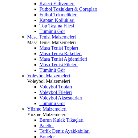
Kaleci Eldivenleri
Futbol Tozlukları & Çorapları
Futbol Tekmelikleri
Kaptan Kollukları
Top Taşıma Filesi
Tümünü Gör
Masa Tenisi Malzemeleri
Masa Tenisi Malzemeleri
Masa Tenisi Topları
Masa Tenisi Raketleri
Masa Tenisi Ağdemirleri
Masa Tenisi Fileleri
Tümünü Gör
Voleybol Malzemeleri
Voleybol Malzemeleri
Voleybol Topları
Voleybol Fileleri
Voleybol Aksesuarları
Tümünü Gör
Yüzme Malzemeleri
Yüzme Malzemeleri
Burun Kulak Tıkaçları
Paletler
Terlik Deniz Ayakkabıları
Boneler