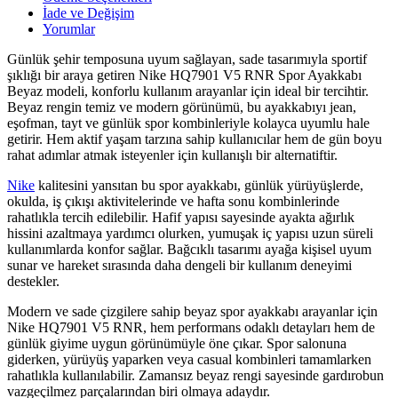
İade ve Değişim
Yorumlar
Günlük şehir temposuna uyum sağlayan, sade tasarımıyla sportif
şıklığı bir araya getiren Nike HQ7901 V5 RNR Spor Ayakkabı
Beyaz modeli, konforlu kullanım arayanlar için ideal bir tercihtir.
Beyaz rengin temiz ve modern görünümü, bu ayakkabıyı jean,
eşofman, tayt ve günlük spor kombinleriyle kolayca uyumlu hale
getirir. Hem aktif yaşam tarzına sahip kullanıcılar hem de gün boyu
rahat adımlar atmak isteyenler için kullanışlı bir alternatiftir.
Nike
kalitesini yansıtan bu spor ayakkabı, günlük yürüyüşlerde,
okulda, iş çıkışı aktivitelerinde ve hafta sonu kombinlerinde
rahatlıkla tercih edilebilir. Hafif yapısı sayesinde ayakta ağırlık
hissini azaltmaya yardımcı olurken, yumuşak iç yapısı uzun süreli
kullanımlarda konfor sağlar. Bağcıklı tasarımı ayağa kişisel uyum
sunar ve hareket sırasında daha dengeli bir kullanım deneyimi
destekler.
Modern ve sade çizgilere sahip beyaz spor ayakkabı arayanlar için
Nike HQ7901 V5 RNR, hem performans odaklı detayları hem de
günlük giyime uygun görünümüyle öne çıkar. Spor salonuna
giderken, yürüyüş yaparken veya casual kombinleri tamamlarken
rahatlıkla kullanılabilir. Zamansız beyaz rengi sayesinde gardırobun
vazgeçilmez parçalarından biri olmaya adaydır.