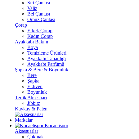
Sırt Çantası
Valiz
Bel Çantası
Omuz Çantası
Çorap
Erkek Çorap
Kadın Çorap
Ayakkabı Bakım
Boya
Temizleme Ürünleri
Ayakkabı Tabanlığı
Ayakkabı Parfümü
Şapka & Bere & Boyunluk
Bere
Şapka
Eldiven
Boyunluk
Terlik Aksesuarı
Jibbitz
Kaykay & Paten
Markalar
Kocaelispor
Aksesuarlar
Çakmak