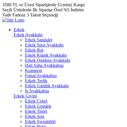
3500 TL ve Üzeri Siparişlerde Ücretsiz Kargo
Seçili Ürünlerde İlk Siparişe Özel %5 İndirim
Vade Farksız 3 Taksit Seçeneği
Erkek
Erkek Ayakkabı
Erkek Sandalet
Erkek Spor Ayakkabı
Erkek Bot
Erkek Klasik Ayakkabı
Erkek Outdoor Ayakkabı
Halı Saha Ayakkabısı
Krampon
Futsal Ayakkabısı
Erkek Terlik
Erkek Günlük Ayakkabı
İş Ayakkabısı
Erkek Giyim
Erkek Ceket
Erkek Gömlek
Erkek Tişört
Erkek Şort
Erkek Sweatshirt
Erkek Polar