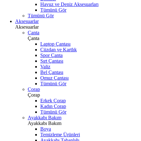
Havuz ve Deniz Aksesuarları
Tümünü Gör
Tümünü Gör
Aksesuarlar
Aksesuarlar
Çanta
Çanta
Laptop Çantası
Cüzdan ve Kartlık
Spor Çanta
Sırt Çantası
Valiz
Bel Çantası
Omuz Çantası
Tümünü Gör
Çorap
Çorap
Erkek Çorap
Kadın Çorap
Tümünü Gör
Ayakkabı Bakım
Ayakkabı Bakım
Boya
Temizleme Ürünleri
Ayakkabı Tabanlığı