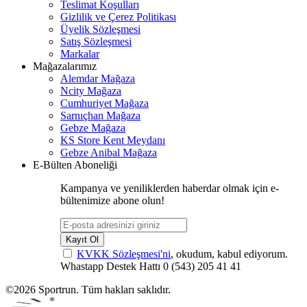
Teslimat Koşulları
Gizlilik ve Çerez Politikası
Üyelik Sözleşmesi
Satış Sözleşmesi
Markalar
Mağazalarımız
Alemdar Mağaza
Ncity Mağaza
Cumhuriyet Mağaza
Sarnıçhan Mağaza
Gebze Mağaza
KS Store Kent Meydanı
Gebze Anibal Mağaza
E-Bülten Aboneliği
Kampanya ve yeniliklerden haberdar olmak için e-
bültenimize abone olun!
Kayıt Ol
KVKK Sözleşmesi'ni
, okudum, kabul ediyorum.
Whastapp Destek Hattı
0 (543) 205 41 41
©2026 Sportrun. Tüm hakları saklıdır.