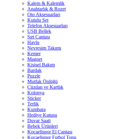
Kalem & Kalemlik
Anahtarlık & Rozet
Oto Aksesuarları
Kutulu Set
Telefon Aksesuarları
USB Bellek
Sırt Çantası
Havlu
Nevresim Takımı
Kemer
Magnet
Kişisel Bakım
Bardak
Puzzle
Mutfak Önlüğü
Cüzdan ve Kartlık
Kolonya
Sticker
Terlik
Kumbara
Hediye Kutusu
Duvar Saati
Bebek Ürünleri
Kocaelispor El Çantası
Kocaelispor Futbol Topu