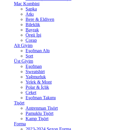
Maç Kombini
Şapka
Atkı
Bere & Eldiven
Bileklik
Bayrak
Örgü İpi
Çorap
Alt Giyim
Eşofman Altı
Şort
Üst Giyim
Eşofman
Sweatshirt
Yağmurluk
Yelek & Mont
Polar & İçlik
Ceket
Eşofman Takımı
Tişört
Antrenman Tişört
Pamuklu Tişört
Kamp Tişört
Forma
2023-2024 Sezon Forma