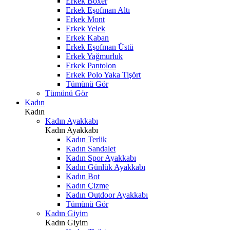
Erkek Boxer
Erkek Eşofman Altı
Erkek Mont
Erkek Yelek
Erkek Kaban
Erkek Eşofman Üstü
Erkek Yağmurluk
Erkek Pantolon
Erkek Polo Yaka Tişört
Tümünü Gör
Tümünü Gör
Kadın
Kadın
Kadın Ayakkabı
Kadın Ayakkabı
Kadın Terlik
Kadın Sandalet
Kadın Spor Ayakkabı
Kadın Günlük Ayakkabı
Kadın Bot
Kadın Çizme
Kadın Outdoor Ayakkabı
Tümünü Gör
Kadın Giyim
Kadın Giyim