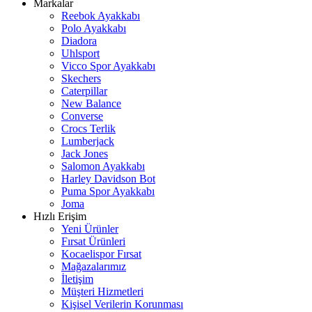
Markalar
Reebok Ayakkabı
Polo Ayakkabı
Diadora
Uhlsport
Vicco Spor Ayakkabı
Skechers
Caterpillar
New Balance
Converse
Crocs Terlik
Lumberjack
Jack Jones
Salomon Ayakkabı
Harley Davidson Bot
Puma Spor Ayakkabı
Joma
Hızlı Erişim
Yeni Ürünler
Fırsat Ürünleri
Kocaelispor Fırsat
Mağazalarımız
İletişim
Müşteri Hizmetleri
Kişisel Verilerin Korunması