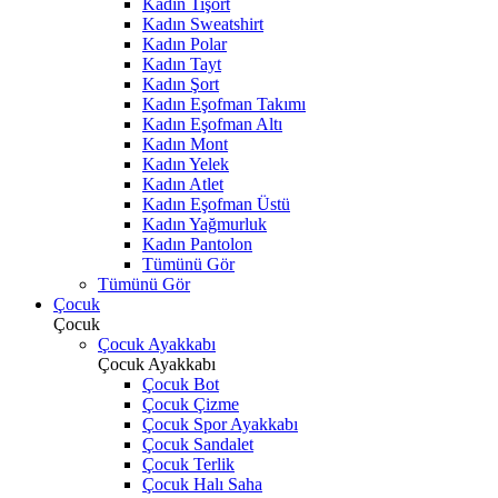
Kadın Tişört
Kadın Sweatshirt
Kadın Polar
Kadın Tayt
Kadın Şort
Kadın Eşofman Takımı
Kadın Eşofman Altı
Kadın Mont
Kadın Yelek
Kadın Atlet
Kadın Eşofman Üstü
Kadın Yağmurluk
Kadın Pantolon
Tümünü Gör
Tümünü Gör
Çocuk
Çocuk
Çocuk Ayakkabı
Çocuk Ayakkabı
Çocuk Bot
Çocuk Çizme
Çocuk Spor Ayakkabı
Çocuk Sandalet
Çocuk Terlik
Çocuk Halı Saha