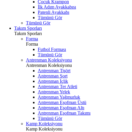
Çocuk Krampon
İlk Adım Ayakkabısı
Patenli Ayakkabı
Tümünü Gör
Tümünü Gör
Takım Sporları
Takım Sporları
Forma
Forma
Futbol Forması
Tümünü Gör
Antrenman Koleksiyonu
Antrenman Koleksiyonu
Antrenman Tişört
Antrenman Şort
Antrenman İçlik
Antrenman Ter Atleti
Antrenman Yelek
Antrenman Yağmurluk
Antrenman Eşofman Üstü
Antrenman Eşofman Altı
Antrenman Eşofman Takımı
Tümünü Gör
Kamp Koleksiyonu
Kamp Koleksiyonu