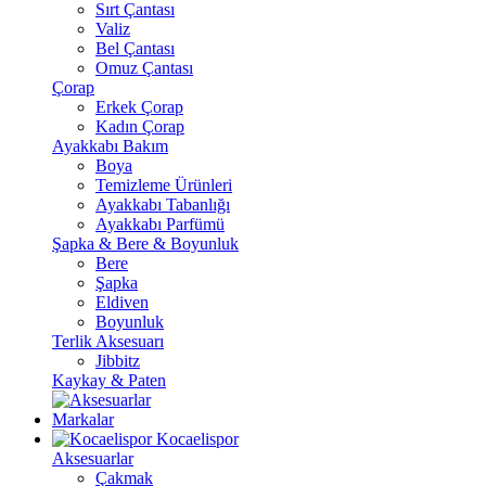
Sırt Çantası
Valiz
Bel Çantası
Omuz Çantası
Çorap
Erkek Çorap
Kadın Çorap
Ayakkabı Bakım
Boya
Temizleme Ürünleri
Ayakkabı Tabanlığı
Ayakkabı Parfümü
Şapka & Bere & Boyunluk
Bere
Şapka
Eldiven
Boyunluk
Terlik Aksesuarı
Jibbitz
Kaykay & Paten
Markalar
Kocaelispor
Aksesuarlar
Çakmak