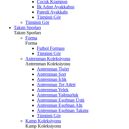
Çocuk Krampon
İlk Adım Ayakkabısı
Patenli Ayakkabı
Tümünü Gör
Tümünü Gör
Takım Sporları
Takım Sporları
Forma
Forma
Futbol Forması
Tümünü Gör
Antrenman Koleksiyonu
Antrenman Koleksiyonu
Antrenman Tişört
Antrenman Şort
Antrenman İçlik
Antrenman Ter Atleti
Antrenman Yelek
Antrenman Yağmurluk
Antrenman Eşofman Üstü
Antrenman Eşofman Altı
Antrenman Eşofman Takımı
Tümünü Gör
Kamp Koleksiyonu
Kamp Koleksiyonu