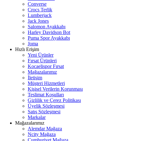
Converse
Crocs Terlik
Lumberjack
Jack Jones
Salomon Ayakkabı
Harley Davidson Bot
Puma Spor Ayakkabı
Joma
Hızlı Erişim
Yeni Ürünler
Fırsat Ürünleri
Kocaelispor Fırsat
Mağazalarımız
İletişim
Müşteri Hizmetleri
Kişisel Verilerin Korunması
Teslimat Koşulları
Gizlilik ve Çerez Politikası
Üyelik Sözleşmesi
Satış Sözleşmesi
Markalar
Mağazalarımız
Alemdar Mağaza
Ncity Mağaza
Cumhuriyet Mağaza