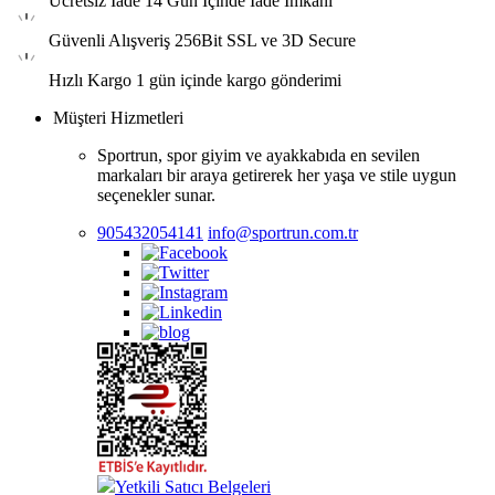
Ücretsiz İade
14 Gün İçinde İade İmkanı
Güvenli Alışveriş
256Bit SSL ve 3D Secure
Hızlı Kargo
1 gün içinde kargo gönderimi
Müşteri Hizmetleri
Sportrun, spor giyim ve ayakkabıda en sevilen
markaları bir araya getirerek her yaşa ve stile uygun
seçenekler sunar.
905432054141
info@sportrun.com.tr
Yetkili Satıcı Belgeleri