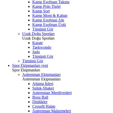
Kamp Eşofman Takımı
Kamp Polo Tişört
Kamp Şort
Kamp Mont & Kaban
Kamp Eşofman Altı
Kamp Eşofman Üstü
Tümünü Gör
Uzak Doğu Sporları
Uzak Doğu Sporları
Karate
Taekwondo
Judo
Tümünü Gör
Tümünü Gör
Spor Ekipmanları
yeni
Spor Ekipmanları
Antrenman Ekipmanları
Antrenman Ekipmanları
Atlama İpleri
Suluk-Shaker
Antrenman Merdivenleri
Bosu Ball
Düdükler
Crossfit Halatı
Antrenman Malzemeleri