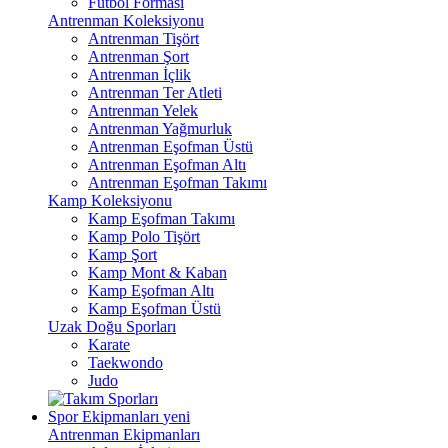
Futbol Forması
Antrenman Koleksiyonu
Antrenman Tişört
Antrenman Şort
Antrenman İçlik
Antrenman Ter Atleti
Antrenman Yelek
Antrenman Yağmurluk
Antrenman Eşofman Üstü
Antrenman Eşofman Altı
Antrenman Eşofman Takımı
Kamp Koleksiyonu
Kamp Eşofman Takımı
Kamp Polo Tişört
Kamp Şort
Kamp Mont & Kaban
Kamp Eşofman Altı
Kamp Eşofman Üstü
Uzak Doğu Sporları
Karate
Taekwondo
Judo
Spor Ekipmanları
yeni
Antrenman Ekipmanları