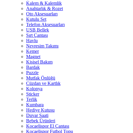
Kalem & Kalemlik
Anahtarlık & Rozet
Oto Aksesuarları
Kutulu Set
Telefon Aksesuarları
USB Bellek
Sırt Çantası
Havlu
Nevresim Takımı
Kemer
Magnet
Kişisel Bakım
Bardak
Puzzle
Mutfak Önlüğü
Cüzdan ve Kartlık
Kolonya
Sticker
Terlik
Kumbara
Hediye Kutusu
Duvar Saati
Bebek Ürünleri
Kocaelispor El Çantası
Kocaelispor Futbol Topu