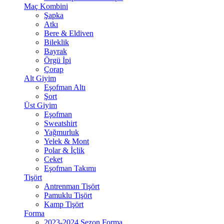
Maç Kombini
Şapka
Atkı
Bere & Eldiven
Bileklik
Bayrak
Örgü İpi
Çorap
Alt Giyim
Eşofman Altı
Şort
Üst Giyim
Eşofman
Sweatshirt
Yağmurluk
Yelek & Mont
Polar & İçlik
Ceket
Eşofman Takımı
Tişört
Antrenman Tişört
Pamuklu Tişört
Kamp Tişört
Forma
2023-2024 Sezon Forma