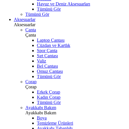
Havuz ve Deniz Aksesuarları
Tümünü Gör
Tümünü Gör
Aksesuarlar
Aksesuarlar
Çanta
Çanta
Laptop Çantası
Cüzdan ve Kartlık
Spor Çanta
Sırt Çantası
Valiz
Bel Çantası
Omuz Çantası
Tümünü Gör
Çorap
Çorap
Erkek Çorap
Kadın Çorap
Tümünü Gör
Ayakkabı Bakım
Ayakkabı Bakım
Boya
Temizleme Ürünleri
Ayakkabı Tabanlığı