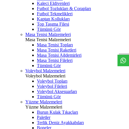
Kaleci Eldivenleri
Futbol Tozlukları & Çorapları
Futbol Tekmelikleri
Kaptan Kollukları
Top Taşıma Filesi
Tümünü Gör
Masa Tenisi Malzemeleri
Masa Tenisi Malzemeleri
Masa Tenisi Topları
Masa Tenisi Raketleri
Masa Tenisi Ağdemirleri
Masa Tenisi Fileleri
Tümünü Gör
Voleybol Malzemeleri
Voleybol Malzemeleri
Voleybol Topları
Voleybol Fileleri
Voleybol Aksesuarları
Tümünü Gör
Yüzme Malzemeleri
Yüzme Malzemeleri
Burun Kulak Tıkaçları
Paletler
Terlik Deniz Ayakkabıları
Boneler