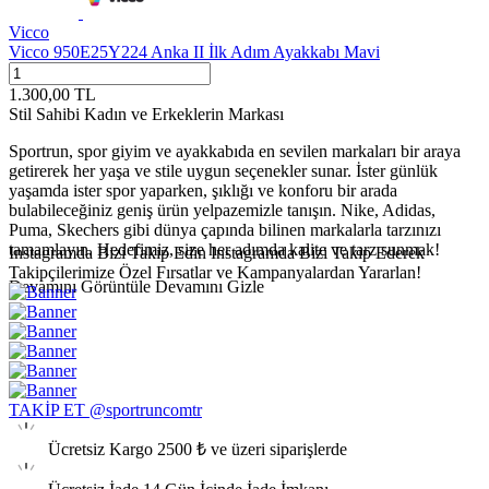
Vicco
Vicco 950E25Y224 Anka II İlk Adım Ayakkabı Mavi
1.300,00
TL
Stil Sahibi Kadın ve Erkeklerin Markası
Sportrun, spor giyim ve ayakkabıda en sevilen markaları bir araya
getirerek her yaşa ve stile uygun seçenekler sunar. İster günlük
yaşamda ister spor yaparken, şıklığı ve konforu bir arada
bulabileceğiniz geniş ürün yelpazemizle tanışın. Nike, Adidas,
Puma, Skechers gibi dünya çapında bilinen markalarla tarzınızı
tamamlayın. Hedefimiz, size her adımda kalite ve tarz sunmak!
Instagramda Bizi Takip Edin
Instagramda Bizi Takip Ederek
Takipçilerimize Özel Fırsatlar ve Kampanyalardan Yararlan!
Devamını Görüntüle
Devamını Gizle
TAKİP ET @sportruncomtr
Ücretsiz Kargo
2500 ₺ ve üzeri siparişlerde