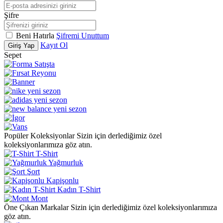
Şifre
Beni Hatırla
Şifremi Unuttum
Kayıt Ol
Giriş Yap
Sepet
Popüler Koleksiyonlar
Sizin için derlediğimiz özel
koleksiyonlarımıza göz atın.
T-Shirt
Yağmurluk
Şort
Kapişonlu
Kadın T-Shirt
Mont
Öne Çıkan Markalar
Sizin için derlediğimiz özel koleksiyonlarımıza
göz atın.