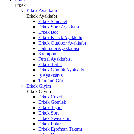
Erkek
Erkek Ayakkabı
Erkek Ayakkabı
Erkek Sandalet
Erkek Spor Ayakkabı
Erkek Bot
Erkek Klasik Ayakkabı
Erkek Outdoor Ayakkabı
Halı Saha Ayakkabısı
Krampon
Futsal Ayakkabısı
Erkek Terlik
Erkek Günlük Ayakkabı
İş Ayakkabısı
Tümünü Gör
Erkek Giyim
Erkek Giyim
Erkek Ceket
Erkek Gömlek
Erkek Tişört
Erkek Şort
Erkek Sweatshirt
Erkek Polar
Erkek Eşofman Takımı