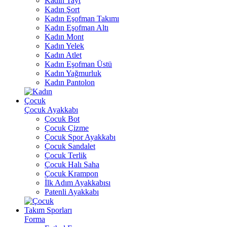
Kadın Tayt
Kadın Şort
Kadın Eşofman Takımı
Kadın Eşofman Altı
Kadın Mont
Kadın Yelek
Kadın Atlet
Kadın Eşofman Üstü
Kadın Yağmurluk
Kadın Pantolon
Çocuk
Çocuk Ayakkabı
Çocuk Bot
Çocuk Çizme
Çocuk Spor Ayakkabı
Çocuk Sandalet
Çocuk Terlik
Çocuk Halı Saha
Çocuk Krampon
İlk Adım Ayakkabısı
Patenli Ayakkabı
Takım Sporları
Forma