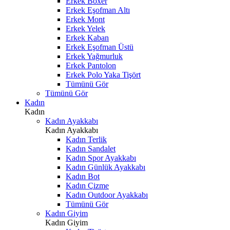
Erkek Boxer
Erkek Eşofman Altı
Erkek Mont
Erkek Yelek
Erkek Kaban
Erkek Eşofman Üstü
Erkek Yağmurluk
Erkek Pantolon
Erkek Polo Yaka Tişört
Tümünü Gör
Tümünü Gör
Kadın
Kadın
Kadın Ayakkabı
Kadın Ayakkabı
Kadın Terlik
Kadın Sandalet
Kadın Spor Ayakkabı
Kadın Günlük Ayakkabı
Kadın Bot
Kadın Çizme
Kadın Outdoor Ayakkabı
Tümünü Gör
Kadın Giyim
Kadın Giyim