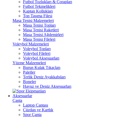
Futbol Tozlukları & Çorapları
Futbol Tekmelikleri
Kaptan Kollukları
Top Taşıma Filesi
Masa Tenisi Malzemeleri
Masa Tenisi Topları
Masa Tenisi Raketleri
Masa Tenisi Ağdemirleri
Masa Tenisi Fileleri
Voleybol Malzemeleri
Voleybol Topları
Voleybol Fileleri
Voleybol Aksesuarları
Yüzme Malzemeleri
Burun Kulak Tıkaçları
Paletler
Terlik Deniz Ayakkabıları
Boneler
Havuz ve Deniz Aksesuarları
Aksesuarlar
Çanta
Laptop Çantası
Cüzdan ve Kartlık
Spor Çanta