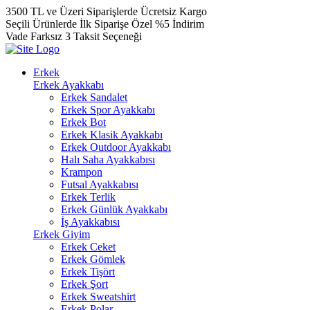
3500 TL ve Üzeri Siparişlerde Ücretsiz Kargo
Seçili Ürünlerde İlk Siparişe Özel %5 İndirim
Vade Farksız 3 Taksit Seçeneği
Erkek
Erkek Ayakkabı
Erkek Sandalet
Erkek Spor Ayakkabı
Erkek Bot
Erkek Klasik Ayakkabı
Erkek Outdoor Ayakkabı
Halı Saha Ayakkabısı
Krampon
Futsal Ayakkabısı
Erkek Terlik
Erkek Günlük Ayakkabı
İş Ayakkabısı
Erkek Giyim
Erkek Ceket
Erkek Gömlek
Erkek Tişört
Erkek Şort
Erkek Sweatshirt
Erkek Polar