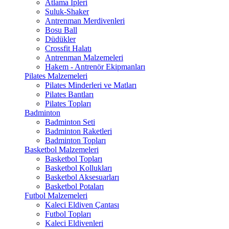
Atlama İpleri
Suluk-Shaker
Antrenman Merdivenleri
Bosu Ball
Düdükler
Crossfit Halatı
Antrenman Malzemeleri
Hakem - Antrenör Ekipmanları
Pilates Malzemeleri
Pilates Minderleri ve Matları
Pilates Bantları
Pilates Topları
Badminton
Badminton Seti
Badminton Raketleri
Badminton Topları
Basketbol Malzemeleri
Basketbol Topları
Basketbol Kollukları
Basketbol Aksesuarları
Basketbol Potaları
Futbol Malzemeleri
Kaleci Eldiven Çantası
Futbol Topları
Kaleci Eldivenleri