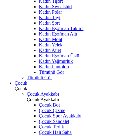
Kadın Tişört
Kadın Sweatshirt
Kadın Polar
Kadın Tayt
Kadın Şort
Kadın Eşofman Takımı
Kadın Eşofman Altı
Kadın Mont
Kadın Yelek
Kadın Atlet
Kadın Eşofman Üstü
Kadın Yağmurluk
Kadın Pantolon
Tümünü Gör
Tümünü Gör
Çocuk
Çocuk
Çocuk Ayakkabı
Çocuk Ayakkabı
Çocuk Bot
Çocuk Çizme
Çocuk Spor Ayakkabı
Çocuk Sandalet
Çocuk Terlik
Çocuk Halı Saha