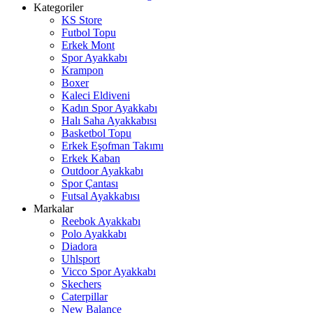
Kategoriler
KS Store
Futbol Topu
Erkek Mont
Spor Ayakkabı
Krampon
Boxer
Kaleci Eldiveni
Kadın Spor Ayakkabı
Halı Saha Ayakkabısı
Basketbol Topu
Erkek Eşofman Takımı
Erkek Kaban
Outdoor Ayakkabı
Spor Çantası
Futsal Ayakkabısı
Markalar
Reebok Ayakkabı
Polo Ayakkabı
Diadora
Uhlsport
Vicco Spor Ayakkabı
Skechers
Caterpillar
New Balance