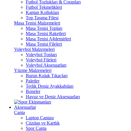
Futbol Tozlukları & Çorapları
Futbol Tekmelikleri
Kaptan Kollukları
Top Taşıma Filesi
Masa Tenisi Malzemeleri
Masa Tenisi Topları
Masa Tenisi Raketleri
Masa Tenisi Ağdemirleri
Masa Tenisi Fileleri
Voleybol Malzemeleri
Voleybol Topları
Voleybol Fileleri
Voleybol Aksesuarları
Yüzme Malzemeleri
Burun Kulak Tıkaçları
Paletler
Terlik Deniz Ayakkabıları
Boneler
Havuz ve Deniz Aksesuarları
Aksesuarlar
Çanta
Laptop Çantası
Cüzdan ve Kartlık
Spor Çanta