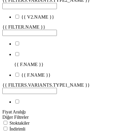
{{ FILTERS.VARIANTS.TYPE2_NAME }}
{{ V2.NAME }}
{{ FILTER.NAME }}
{{ F.NAME }}
{{ F.NAME }}
{{ FILTERS.VARIANTS.TYPE1_NAME }}
Fiyat Aralığı
Diğer Filtreler
Stoktakiler
İndirimli