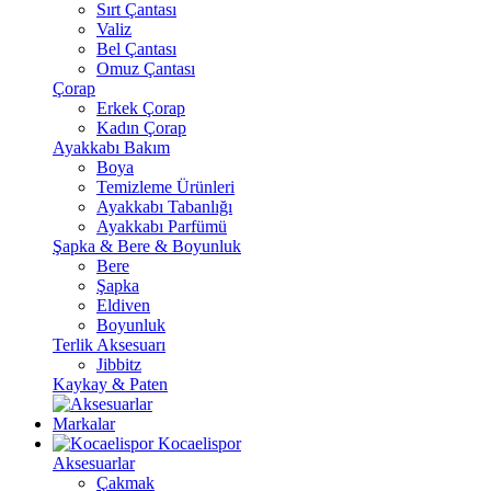
Sırt Çantası
Valiz
Bel Çantası
Omuz Çantası
Çorap
Erkek Çorap
Kadın Çorap
Ayakkabı Bakım
Boya
Temizleme Ürünleri
Ayakkabı Tabanlığı
Ayakkabı Parfümü
Şapka & Bere & Boyunluk
Bere
Şapka
Eldiven
Boyunluk
Terlik Aksesuarı
Jibbitz
Kaykay & Paten
Markalar
Kocaelispor
Aksesuarlar
Çakmak