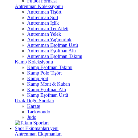
Futbol Forması
Antrenman Koleksiyonu
Antrenman Tişört
Antrenman Şort
Antrenman İçlik
Antrenman Ter Atleti
Antrenman Yelek
Antrenman Yağmurluk
Antrenman Eşofman Üstü
Antrenman Eşofman Altı
Antrenman Eşofman Takımı
Kamp Koleksiyonu
Kamp Eşofman Takımı
Kamp Polo Tişört
Kamp Şort
Kamp Mont & Kaban
Kamp Eşofman Altı
Kamp Eşofman Üstü
Uzak Doğu Sporları
Karate
Taekwondo
Judo
Spor Ekipmanları
yeni
Antrenman Ekipmanları