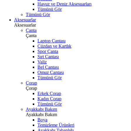
Havuz ve Deniz Aksesuarları
Tümünü Gör
Tümünü Gör
Aksesuarlar
Aksesuarlar
Çanta
Çanta
Laptop Çantası
Cüzdan ve Kartlık
Spor Çanta
Sırt Çantası
Valiz
Bel Çantası
Omuz Çantası
Tümünü Gör
Çorap
Çorap
Erkek Çorap
Kadın Çorap
Tümünü Gör
Ayakkabı Bakım
Ayakkabı Bakım
Boya
Temizleme Ürünleri
Ayakkabı Tabanlığı