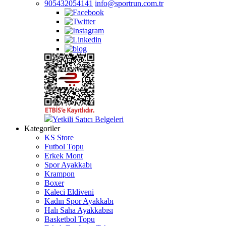
905432054141
info@sportrun.com.tr
Yetkili Satıcı Belgeleri
Kategoriler
KS Store
Futbol Topu
Erkek Mont
Spor Ayakkabı
Krampon
Boxer
Kaleci Eldiveni
Kadın Spor Ayakkabı
Halı Saha Ayakkabısı
Basketbol Topu