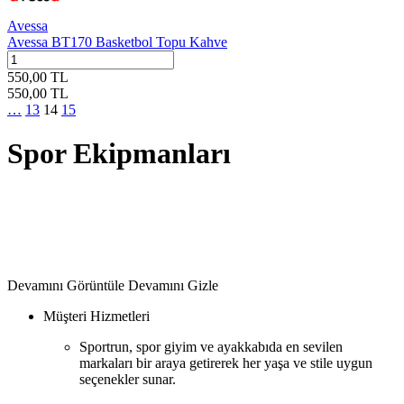
Avessa
Avessa BT170 Basketbol Topu Kahve
550,00
TL
550,00
TL
…
13
14
15
Spor Ekipmanları
Devamını Görüntüle
Devamını Gizle
Müşteri Hizmetleri
Sportrun, spor giyim ve ayakkabıda en sevilen
markaları bir araya getirerek her yaşa ve stile uygun
seçenekler sunar.