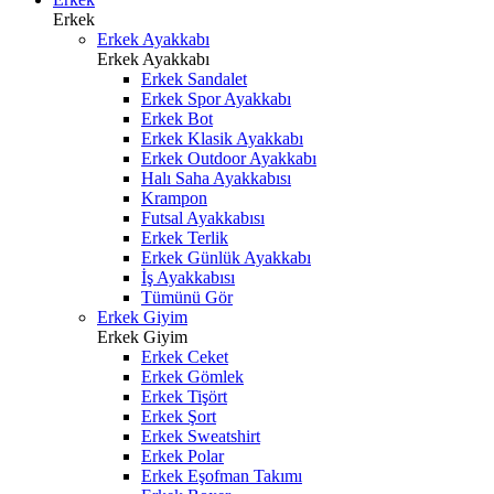
Erkek
Erkek Ayakkabı
Erkek Ayakkabı
Erkek Sandalet
Erkek Spor Ayakkabı
Erkek Bot
Erkek Klasik Ayakkabı
Erkek Outdoor Ayakkabı
Halı Saha Ayakkabısı
Krampon
Futsal Ayakkabısı
Erkek Terlik
Erkek Günlük Ayakkabı
İş Ayakkabısı
Tümünü Gör
Erkek Giyim
Erkek Giyim
Erkek Ceket
Erkek Gömlek
Erkek Tişört
Erkek Şort
Erkek Sweatshirt
Erkek Polar
Erkek Eşofman Takımı