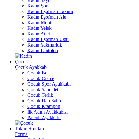
Kadın Tayt
Kadın Şort
Kadın Eşofman Takımı
Kadın Eşofman Altı
Kadın Mont
Kadın Yelek
Kadın Atlet
Kadın Eşofman Üstü
Kadın Yağmurluk
Kadın Pantolon
Çocuk
Çocuk Ayakkabı
Çocuk Bot
Çocuk Çizme
Çocuk Spor Ayakkabı
Çocuk Sandalet
Çocuk Terlik
Çocuk Halı Saha
Çocuk Krampon
İlk Adım Ayakkabısı
Patenli Ayakkabı
Takım Sporları
Forma