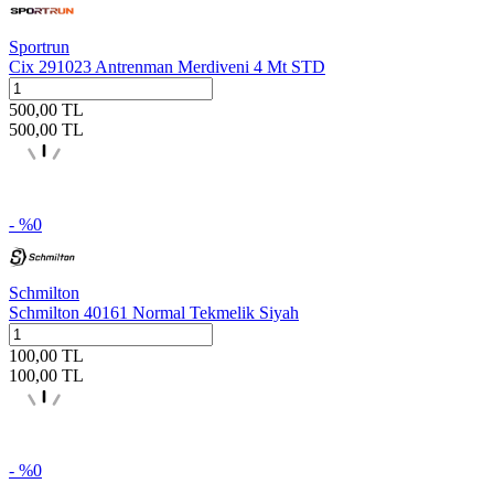
Sportrun
Cix 291023 Antrenman Merdiveni 4 Mt STD
500,00
TL
500,00
TL
- %
0
Schmilton
Schmilton 40161 Normal Tekmelik Siyah
100,00
TL
100,00
TL
- %
0