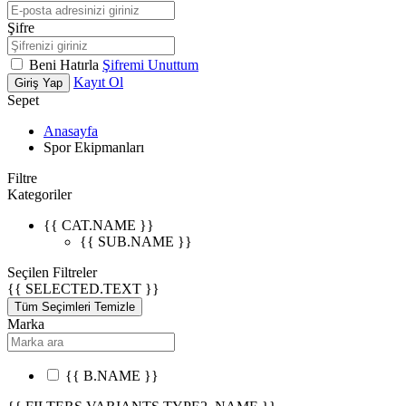
Şifre
Beni Hatırla
Şifremi Unuttum
Kayıt Ol
Giriş Yap
Sepet
Anasayfa
Spor Ekipmanları
Filtre
Kategoriler
{{ CAT.NAME }}
{{ SUB.NAME }}
Seçilen Filtreler
{{ SELECTED.TEXT }}
Tüm Seçimleri Temizle
Marka
{{ B.NAME }}