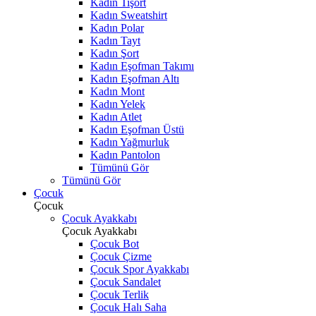
Kadın Tişört
Kadın Sweatshirt
Kadın Polar
Kadın Tayt
Kadın Şort
Kadın Eşofman Takımı
Kadın Eşofman Altı
Kadın Mont
Kadın Yelek
Kadın Atlet
Kadın Eşofman Üstü
Kadın Yağmurluk
Kadın Pantolon
Tümünü Gör
Tümünü Gör
Çocuk
Çocuk
Çocuk Ayakkabı
Çocuk Ayakkabı
Çocuk Bot
Çocuk Çizme
Çocuk Spor Ayakkabı
Çocuk Sandalet
Çocuk Terlik
Çocuk Halı Saha