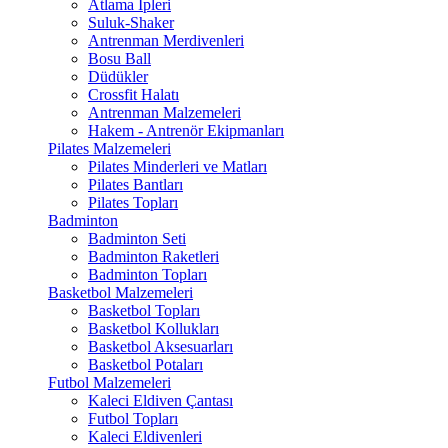
Atlama İpleri
Suluk-Shaker
Antrenman Merdivenleri
Bosu Ball
Düdükler
Crossfit Halatı
Antrenman Malzemeleri
Hakem - Antrenör Ekipmanları
Pilates Malzemeleri
Pilates Minderleri ve Matları
Pilates Bantları
Pilates Topları
Badminton
Badminton Seti
Badminton Raketleri
Badminton Topları
Basketbol Malzemeleri
Basketbol Topları
Basketbol Kollukları
Basketbol Aksesuarları
Basketbol Potaları
Futbol Malzemeleri
Kaleci Eldiven Çantası
Futbol Topları
Kaleci Eldivenleri