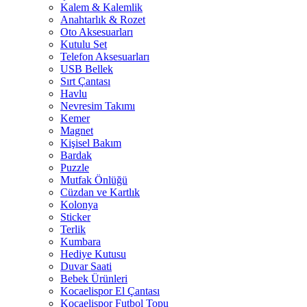
Kalem & Kalemlik
Anahtarlık & Rozet
Oto Aksesuarları
Kutulu Set
Telefon Aksesuarları
USB Bellek
Sırt Çantası
Havlu
Nevresim Takımı
Kemer
Magnet
Kişisel Bakım
Bardak
Puzzle
Mutfak Önlüğü
Cüzdan ve Kartlık
Kolonya
Sticker
Terlik
Kumbara
Hediye Kutusu
Duvar Saati
Bebek Ürünleri
Kocaelispor El Çantası
Kocaelispor Futbol Topu