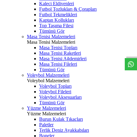
Kaleci Eldivenleri
Futbol Tozlukları & Çorapları
Futbol Tekmelikleri
Kaptan Kollukları
Top Taşıma Filesi
Tümünü Gör
Masa Tenisi Malzemeleri
Masa Tenisi Malzemeleri
Masa Tenisi Topları
Masa Tenisi Raketleri
Masa Tenisi Ağdemirleri
Masa Tenisi Fileleri
Tümünü Gör
Voleybol Malzemeleri
Voleybol Malzemeleri
Voleybol Topları
Voleybol Fileleri
Voleybol Aksesuarları
Tümünü Gör
Yüzme Malzemeleri
Yüzme Malzemeleri
Burun Kulak Tıkaçları
Paletler
Terlik Deniz Ayakkabıları
Boneler