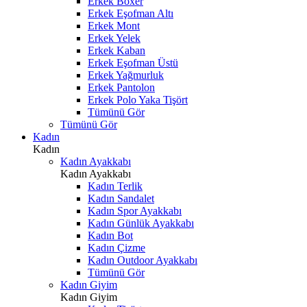
Erkek Boxer
Erkek Eşofman Altı
Erkek Mont
Erkek Yelek
Erkek Kaban
Erkek Eşofman Üstü
Erkek Yağmurluk
Erkek Pantolon
Erkek Polo Yaka Tişört
Tümünü Gör
Tümünü Gör
Kadın
Kadın
Kadın Ayakkabı
Kadın Ayakkabı
Kadın Terlik
Kadın Sandalet
Kadın Spor Ayakkabı
Kadın Günlük Ayakkabı
Kadın Bot
Kadın Çizme
Kadın Outdoor Ayakkabı
Tümünü Gör
Kadın Giyim
Kadın Giyim