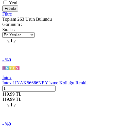
Yeni
Filtrele
Filtre
Toplam
263
Ürün Bulundu
Görünüm :
Sırala :
- %
0
İntex
İntex 1INAK56666NP Yüzme Kolluğu Renkli
119,99
TL
119,99
TL
- %
0