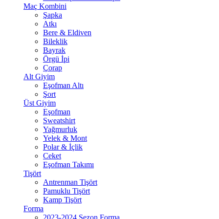
Maç Kombini
Şapka
Atkı
Bere & Eldiven
Bileklik
Bayrak
Örgü İpi
Çorap
Alt Giyim
Eşofman Altı
Şort
Üst Giyim
Eşofman
Sweatshirt
Yağmurluk
Yelek & Mont
Polar & İçlik
Ceket
Eşofman Takımı
Tişört
Antrenman Tişört
Pamuklu Tişört
Kamp Tişört
Forma
2023-2024 Sezon Forma