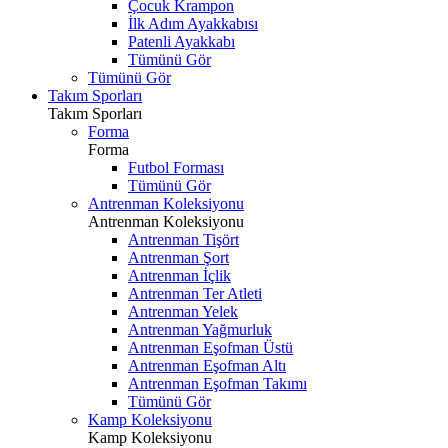
Çocuk Krampon
İlk Adım Ayakkabısı
Patenli Ayakkabı
Tümünü Gör
Tümünü Gör
Takım Sporları
Takım Sporları
Forma
Forma
Futbol Forması
Tümünü Gör
Antrenman Koleksiyonu
Antrenman Koleksiyonu
Antrenman Tişört
Antrenman Şort
Antrenman İçlik
Antrenman Ter Atleti
Antrenman Yelek
Antrenman Yağmurluk
Antrenman Eşofman Üstü
Antrenman Eşofman Altı
Antrenman Eşofman Takımı
Tümünü Gör
Kamp Koleksiyonu
Kamp Koleksiyonu