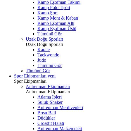
Kamp Eşofman Takımı
Kamp Polo Tişört
Kamp Şort
Kamp Mont & Kaban
Kamp Eşofman Altı
Kamp Eşofman Üstü
Tümünü Gör
Uzak Doğu Sporları
Uzak Doğu Sporları
Karate
Taekwondo
Judo
Tümünü Gör
Tümünü Gör
Spor Ekipmanları
yeni
Spor Ekipmanları
Antrenman Ekipmanları
Antrenman Ekipmanları
Atlama İpleri
Suluk-Shaker
Antrenman Merdivenleri
Bosu Ball
Düdükler
Crossfit Halatı
Antrenman Malzemeleri