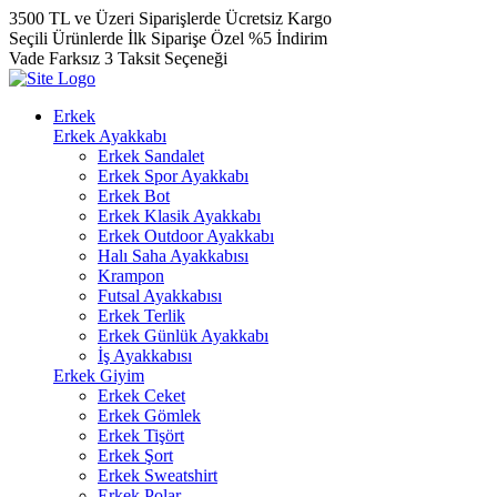
3500 TL ve Üzeri Siparişlerde Ücretsiz Kargo
Seçili Ürünlerde İlk Siparişe Özel %5 İndirim
Vade Farksız 3 Taksit Seçeneği
Erkek
Erkek Ayakkabı
Erkek Sandalet
Erkek Spor Ayakkabı
Erkek Bot
Erkek Klasik Ayakkabı
Erkek Outdoor Ayakkabı
Halı Saha Ayakkabısı
Krampon
Futsal Ayakkabısı
Erkek Terlik
Erkek Günlük Ayakkabı
İş Ayakkabısı
Erkek Giyim
Erkek Ceket
Erkek Gömlek
Erkek Tişört
Erkek Şort
Erkek Sweatshirt
Erkek Polar