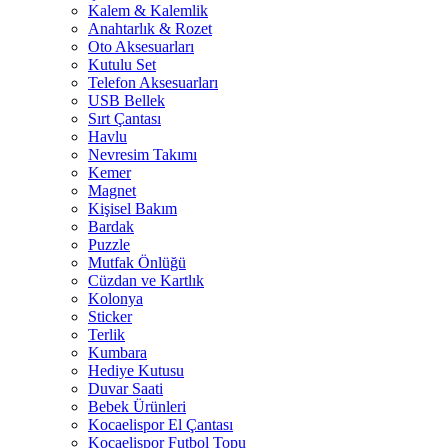
Kalem & Kalemlik
Anahtarlık & Rozet
Oto Aksesuarları
Kutulu Set
Telefon Aksesuarları
USB Bellek
Sırt Çantası
Havlu
Nevresim Takımı
Kemer
Magnet
Kişisel Bakım
Bardak
Puzzle
Mutfak Önlüğü
Cüzdan ve Kartlık
Kolonya
Sticker
Terlik
Kumbara
Hediye Kutusu
Duvar Saati
Bebek Ürünleri
Kocaelispor El Çantası
Kocaelispor Futbol Topu