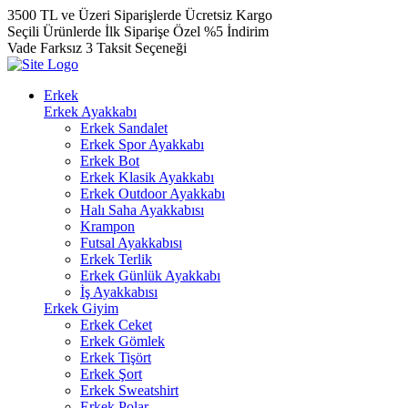
3500 TL ve Üzeri Siparişlerde Ücretsiz Kargo
Seçili Ürünlerde İlk Siparişe Özel %5 İndirim
Vade Farksız 3 Taksit Seçeneği
Erkek
Erkek Ayakkabı
Erkek Sandalet
Erkek Spor Ayakkabı
Erkek Bot
Erkek Klasik Ayakkabı
Erkek Outdoor Ayakkabı
Halı Saha Ayakkabısı
Krampon
Futsal Ayakkabısı
Erkek Terlik
Erkek Günlük Ayakkabı
İş Ayakkabısı
Erkek Giyim
Erkek Ceket
Erkek Gömlek
Erkek Tişört
Erkek Şort
Erkek Sweatshirt
Erkek Polar