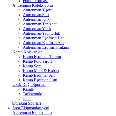
Futbol Forması
Antrenman Koleksiyonu
Antrenman Tişört
Antrenman Şort
Antrenman İçlik
Antrenman Ter Atleti
Antrenman Yelek
Antrenman Yağmurluk
Antrenman Eşofman Üstü
Antrenman Eşofman Altı
Antrenman Eşofman Takımı
Kamp Koleksiyonu
Kamp Eşofman Takımı
Kamp Polo Tişört
Kamp Şort
Kamp Mont & Kaban
Kamp Eşofman Altı
Kamp Eşofman Üstü
Uzak Doğu Sporları
Karate
Taekwondo
Judo
Spor Ekipmanları
yeni
Antrenman Ekipmanları