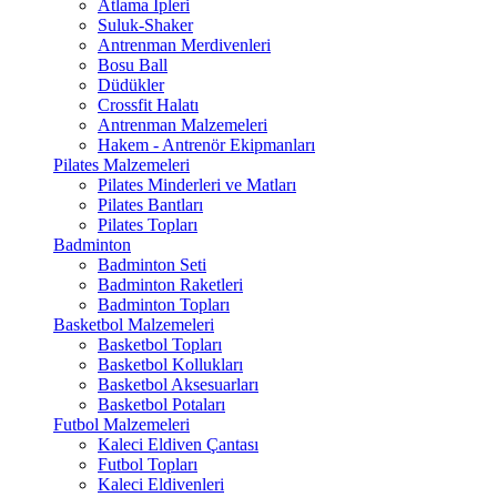
Atlama İpleri
Suluk-Shaker
Antrenman Merdivenleri
Bosu Ball
Düdükler
Crossfit Halatı
Antrenman Malzemeleri
Hakem - Antrenör Ekipmanları
Pilates Malzemeleri
Pilates Minderleri ve Matları
Pilates Bantları
Pilates Topları
Badminton
Badminton Seti
Badminton Raketleri
Badminton Topları
Basketbol Malzemeleri
Basketbol Topları
Basketbol Kollukları
Basketbol Aksesuarları
Basketbol Potaları
Futbol Malzemeleri
Kaleci Eldiven Çantası
Futbol Topları
Kaleci Eldivenleri