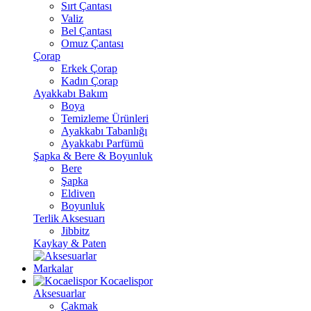
Sırt Çantası
Valiz
Bel Çantası
Omuz Çantası
Çorap
Erkek Çorap
Kadın Çorap
Ayakkabı Bakım
Boya
Temizleme Ürünleri
Ayakkabı Tabanlığı
Ayakkabı Parfümü
Şapka & Bere & Boyunluk
Bere
Şapka
Eldiven
Boyunluk
Terlik Aksesuarı
Jibbitz
Kaykay & Paten
Markalar
Kocaelispor
Aksesuarlar
Çakmak