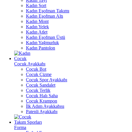
Kadın Tayt
Kadın Şort
Kadın Eşofman Takımı
Kadın Eşofman Altı
Kadın Mont
Kadın Yelek
Kadın Atlet
Kadın Eşofman Üstü
Kadın Yağmurluk
Kadın Pantolon
Çocuk
Çocuk Ayakkabı
Çocuk Bot
Çocuk Çizme
Çocuk Spor Ayakkabı
Çocuk Sandalet
Çocuk Terlik
Çocuk Halı Saha
Çocuk Krampon
İlk Adım Ayakkabısı
Patenli Ayakkabı
Takım Sporları
Forma