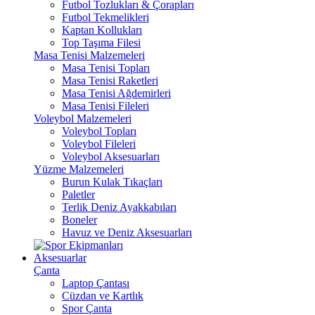
Futbol Tozlukları & Çorapları
Futbol Tekmelikleri
Kaptan Kollukları
Top Taşıma Filesi
Masa Tenisi Malzemeleri
Masa Tenisi Topları
Masa Tenisi Raketleri
Masa Tenisi Ağdemirleri
Masa Tenisi Fileleri
Voleybol Malzemeleri
Voleybol Topları
Voleybol Fileleri
Voleybol Aksesuarları
Yüzme Malzemeleri
Burun Kulak Tıkaçları
Paletler
Terlik Deniz Ayakkabıları
Boneler
Havuz ve Deniz Aksesuarları
Aksesuarlar
Çanta
Laptop Çantası
Cüzdan ve Kartlık
Spor Çanta