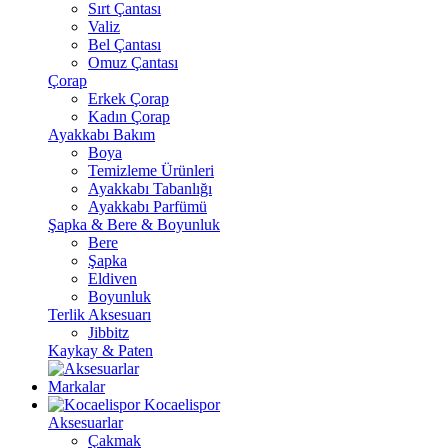
Sırt Çantası
Valiz
Bel Çantası
Omuz Çantası
Çorap
Erkek Çorap
Kadın Çorap
Ayakkabı Bakım
Boya
Temizleme Ürünleri
Ayakkabı Tabanlığı
Ayakkabı Parfümü
Şapka & Bere & Boyunluk
Bere
Şapka
Eldiven
Boyunluk
Terlik Aksesuarı
Jibbitz
Kaykay & Paten
Markalar
Kocaelispor
Aksesuarlar
Çakmak