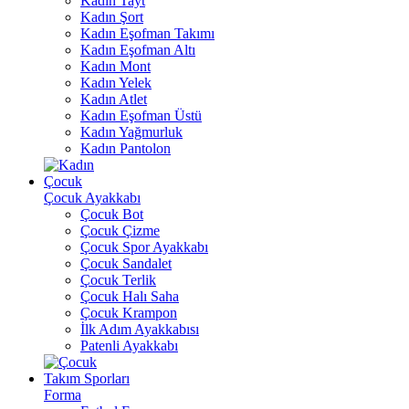
Kadın Tayt
Kadın Şort
Kadın Eşofman Takımı
Kadın Eşofman Altı
Kadın Mont
Kadın Yelek
Kadın Atlet
Kadın Eşofman Üstü
Kadın Yağmurluk
Kadın Pantolon
Çocuk
Çocuk Ayakkabı
Çocuk Bot
Çocuk Çizme
Çocuk Spor Ayakkabı
Çocuk Sandalet
Çocuk Terlik
Çocuk Halı Saha
Çocuk Krampon
İlk Adım Ayakkabısı
Patenli Ayakkabı
Takım Sporları
Forma