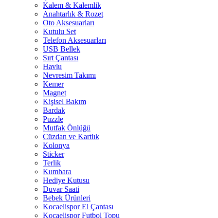
Kalem & Kalemlik
Anahtarlık & Rozet
Oto Aksesuarları
Kutulu Set
Telefon Aksesuarları
USB Bellek
Sırt Çantası
Havlu
Nevresim Takımı
Kemer
Magnet
Kişisel Bakım
Bardak
Puzzle
Mutfak Önlüğü
Cüzdan ve Kartlık
Kolonya
Sticker
Terlik
Kumbara
Hediye Kutusu
Duvar Saati
Bebek Ürünleri
Kocaelispor El Çantası
Kocaelispor Futbol Topu