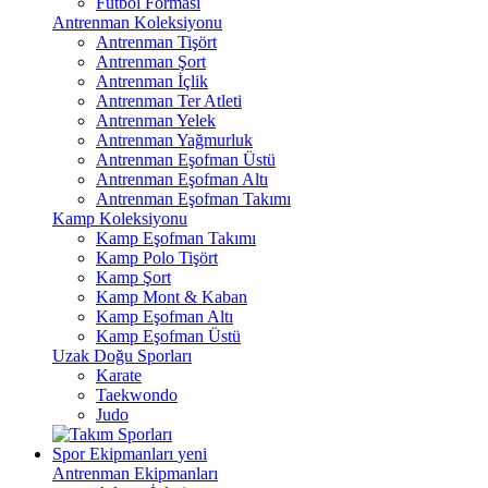
Futbol Forması
Antrenman Koleksiyonu
Antrenman Tişört
Antrenman Şort
Antrenman İçlik
Antrenman Ter Atleti
Antrenman Yelek
Antrenman Yağmurluk
Antrenman Eşofman Üstü
Antrenman Eşofman Altı
Antrenman Eşofman Takımı
Kamp Koleksiyonu
Kamp Eşofman Takımı
Kamp Polo Tişört
Kamp Şort
Kamp Mont & Kaban
Kamp Eşofman Altı
Kamp Eşofman Üstü
Uzak Doğu Sporları
Karate
Taekwondo
Judo
Spor Ekipmanları
yeni
Antrenman Ekipmanları