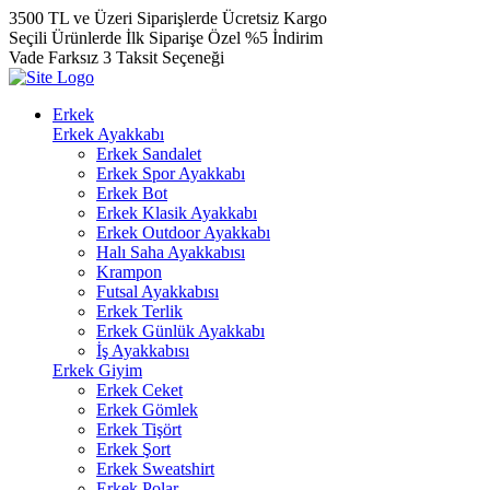
3500 TL ve Üzeri Siparişlerde Ücretsiz Kargo
Seçili Ürünlerde İlk Siparişe Özel %5 İndirim
Vade Farksız 3 Taksit Seçeneği
Erkek
Erkek Ayakkabı
Erkek Sandalet
Erkek Spor Ayakkabı
Erkek Bot
Erkek Klasik Ayakkabı
Erkek Outdoor Ayakkabı
Halı Saha Ayakkabısı
Krampon
Futsal Ayakkabısı
Erkek Terlik
Erkek Günlük Ayakkabı
İş Ayakkabısı
Erkek Giyim
Erkek Ceket
Erkek Gömlek
Erkek Tişört
Erkek Şort
Erkek Sweatshirt
Erkek Polar