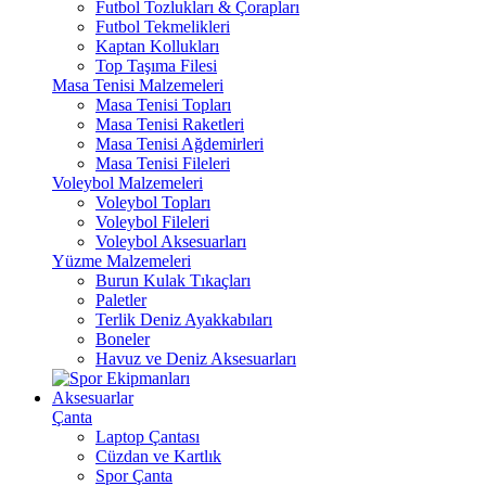
Futbol Tozlukları & Çorapları
Futbol Tekmelikleri
Kaptan Kollukları
Top Taşıma Filesi
Masa Tenisi Malzemeleri
Masa Tenisi Topları
Masa Tenisi Raketleri
Masa Tenisi Ağdemirleri
Masa Tenisi Fileleri
Voleybol Malzemeleri
Voleybol Topları
Voleybol Fileleri
Voleybol Aksesuarları
Yüzme Malzemeleri
Burun Kulak Tıkaçları
Paletler
Terlik Deniz Ayakkabıları
Boneler
Havuz ve Deniz Aksesuarları
Aksesuarlar
Çanta
Laptop Çantası
Cüzdan ve Kartlık
Spor Çanta