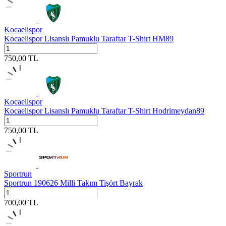
Kocaelispor
Kocaelispor Lisanslı Pamuklu Taraftar T-Shirt HM89
750,00
TL
Kocaelispor
Kocaelispor Lisanslı Pamuklu Taraftar T-Shirt Hodrimeydan89
750,00
TL
Sportrun
Sportrun 190626 Milli Takım Tişört Bayrak
700,00
TL