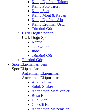
Kamp Eşofman Takımı
Kamp Polo Tişört
Kamp Şort
Kamp Mont & Kaban
Kamp Eşofman Altı
Kamp Eşofman Üstü
Tümünü Gör
Uzak Doğu Sporları
Uzak Doğu Sporları
Karate
Taekwondo
Judo
Tümünü Gör
Tümünü Gör
Spor Ekipmanları
yeni
Spor Ekipmanları
Antrenman Ekipmanları
Antrenman Ekipmanları
Atlama İpleri
Suluk-Shaker
Antrenman Merdivenleri
Bosu Ball
Düdükler
Crossfit Halatı
Antrenman Malzemeleri