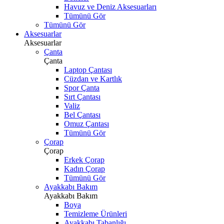
Havuz ve Deniz Aksesuarları
Tümünü Gör
Tümünü Gör
Aksesuarlar
Aksesuarlar
Çanta
Çanta
Laptop Çantası
Cüzdan ve Kartlık
Spor Çanta
Sırt Çantası
Valiz
Bel Çantası
Omuz Çantası
Tümünü Gör
Çorap
Çorap
Erkek Çorap
Kadın Çorap
Tümünü Gör
Ayakkabı Bakım
Ayakkabı Bakım
Boya
Temizleme Ürünleri
Ayakkabı Tabanlığı