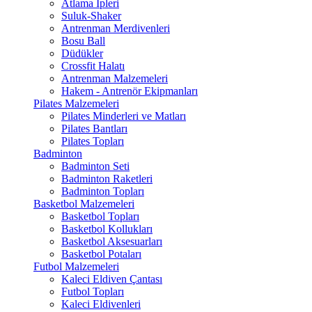
Atlama İpleri
Suluk-Shaker
Antrenman Merdivenleri
Bosu Ball
Düdükler
Crossfit Halatı
Antrenman Malzemeleri
Hakem - Antrenör Ekipmanları
Pilates Malzemeleri
Pilates Minderleri ve Matları
Pilates Bantları
Pilates Topları
Badminton
Badminton Seti
Badminton Raketleri
Badminton Topları
Basketbol Malzemeleri
Basketbol Topları
Basketbol Kollukları
Basketbol Aksesuarları
Basketbol Potaları
Futbol Malzemeleri
Kaleci Eldiven Çantası
Futbol Topları
Kaleci Eldivenleri