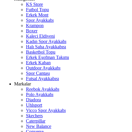
KS Store
Futbol Topu
Erkek Mont
Spor Ayakkabı
Krampon
Boxer
Kaleci Eldiveni
Kadın Spor Ayakkabı
Halı Saha Ayakkabısı
Basketbol Topu
Erkek Eşofman Takımı
Erkek Kaban
Outdoor Ayakkabı
Spor Çantası
Futsal Ayakkabısı
Markalar
Reebok Ayakkabı
Polo Ayakkabı
Diadora
Uhlsport
Vicco Spor Ayakkabı
Skechers
Caterpillar
New Balance
Converse