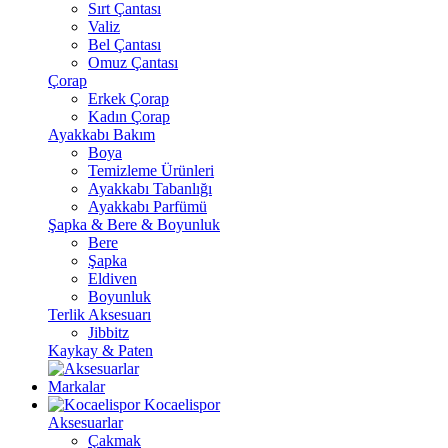
Sırt Çantası
Valiz
Bel Çantası
Omuz Çantası
Çorap
Erkek Çorap
Kadın Çorap
Ayakkabı Bakım
Boya
Temizleme Ürünleri
Ayakkabı Tabanlığı
Ayakkabı Parfümü
Şapka & Bere & Boyunluk
Bere
Şapka
Eldiven
Boyunluk
Terlik Aksesuarı
Jibbitz
Kaykay & Paten
Markalar
Kocaelispor
Aksesuarlar
Çakmak