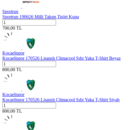
Sportrun
Sportrun 190626 Milli Takım Tişört Kupa
700,00
TL
Kocaelispor
Kocaelispor 170526 Lisanslı Climacool Sıfır Yaka T-Shirt Beyaz
800,00
TL
Kocaelispor
Kocaelispor 170526 Lisanslı Climacool Sıfır Yaka T-Shirt Siyah
800,00
TL