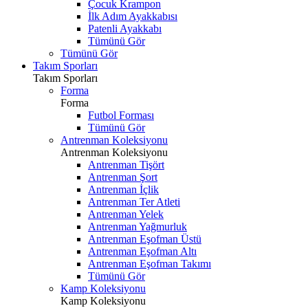
Çocuk Krampon
İlk Adım Ayakkabısı
Patenli Ayakkabı
Tümünü Gör
Tümünü Gör
Takım Sporları
Takım Sporları
Forma
Forma
Futbol Forması
Tümünü Gör
Antrenman Koleksiyonu
Antrenman Koleksiyonu
Antrenman Tişört
Antrenman Şort
Antrenman İçlik
Antrenman Ter Atleti
Antrenman Yelek
Antrenman Yağmurluk
Antrenman Eşofman Üstü
Antrenman Eşofman Altı
Antrenman Eşofman Takımı
Tümünü Gör
Kamp Koleksiyonu
Kamp Koleksiyonu