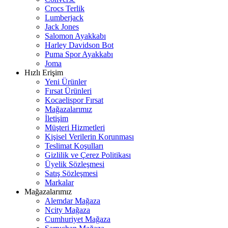
Crocs Terlik
Lumberjack
Jack Jones
Salomon Ayakkabı
Harley Davidson Bot
Puma Spor Ayakkabı
Joma
Hızlı Erişim
Yeni Ürünler
Fırsat Ürünleri
Kocaelispor Fırsat
Mağazalarımız
İletişim
Müşteri Hizmetleri
Kişisel Verilerin Korunması
Teslimat Koşulları
Gizlilik ve Çerez Politikası
Üyelik Sözleşmesi
Satış Sözleşmesi
Markalar
Mağazalarımız
Alemdar Mağaza
Ncity Mağaza
Cumhuriyet Mağaza