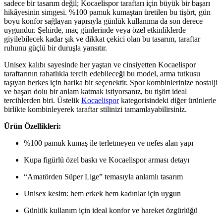
sadece bir tasarım değil; Kocaelispor taraftarı için büyük bir başarı
hikâyesinin simgesi. %100 pamuk kumaştan üretilen bu tişört, gün
boyu konfor sağlayan yapısıyla günlük kullanıma da son derece
uygundur. Şehirde, maç günlerinde veya özel etkinliklerde
giyilebilecek kadar şık ve dikkat çekici olan bu tasarım, taraftar
ruhunu güçlü bir duruşla yansıtır.
Unisex kalıbı sayesinde her yaştan ve cinsiyetten Kocaelispor
taraftarının rahatlıkla tercih edebileceği bu model, arma tutkusu
taşıyan herkes için harika bir seçenektir. Spor kombinlerinize nostalji
ve başarı dolu bir anlam katmak istiyorsanız, bu tişört ideal
tercihlerden biri. Üstelik
Kocaelispor
kategorisindeki diğer ürünlerle
birlikte kombinleyerek taraftar stilinizi tamamlayabilirsiniz.
Ürün Özellikleri:
%100 pamuk kumaş ile terletmeyen ve nefes alan yapı
Kupa figürlü özel baskı ve Kocaelispor arması detayı
“Amatörden Süper Lige” temasıyla anlamlı tasarım
Unisex kesim: hem erkek hem kadınlar için uygun
Günlük kullanım için ideal konfor ve hareket özgürlüğü