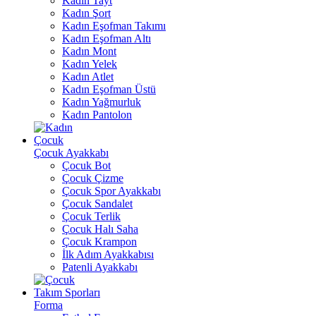
Kadın Tayt
Kadın Şort
Kadın Eşofman Takımı
Kadın Eşofman Altı
Kadın Mont
Kadın Yelek
Kadın Atlet
Kadın Eşofman Üstü
Kadın Yağmurluk
Kadın Pantolon
Çocuk
Çocuk Ayakkabı
Çocuk Bot
Çocuk Çizme
Çocuk Spor Ayakkabı
Çocuk Sandalet
Çocuk Terlik
Çocuk Halı Saha
Çocuk Krampon
İlk Adım Ayakkabısı
Patenli Ayakkabı
Takım Sporları
Forma