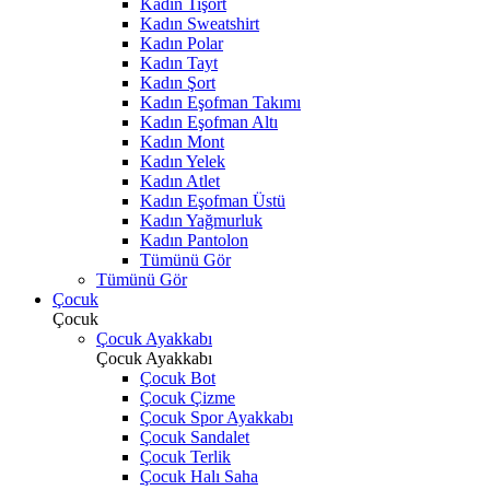
Kadın Tişört
Kadın Sweatshirt
Kadın Polar
Kadın Tayt
Kadın Şort
Kadın Eşofman Takımı
Kadın Eşofman Altı
Kadın Mont
Kadın Yelek
Kadın Atlet
Kadın Eşofman Üstü
Kadın Yağmurluk
Kadın Pantolon
Tümünü Gör
Tümünü Gör
Çocuk
Çocuk
Çocuk Ayakkabı
Çocuk Ayakkabı
Çocuk Bot
Çocuk Çizme
Çocuk Spor Ayakkabı
Çocuk Sandalet
Çocuk Terlik
Çocuk Halı Saha