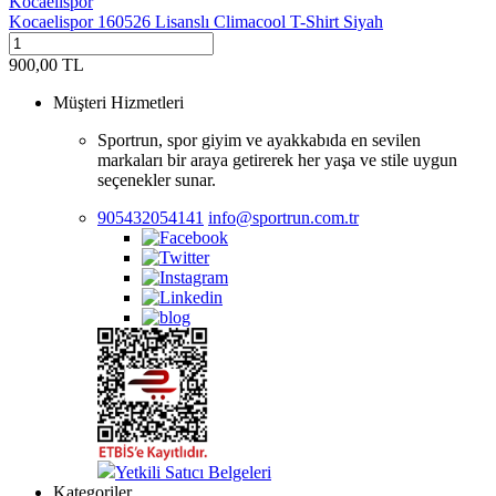
Kocaelispor
Kocaelispor 160526 Lisanslı Climacool T-Shirt Siyah
900,00
TL
Müşteri Hizmetleri
Sportrun, spor giyim ve ayakkabıda en sevilen
markaları bir araya getirerek her yaşa ve stile uygun
seçenekler sunar.
905432054141
info@sportrun.com.tr
Yetkili Satıcı Belgeleri
Kategoriler