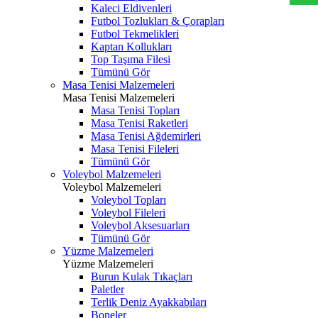
Kaleci Eldivenleri
Futbol Tozlukları & Çorapları
Futbol Tekmelikleri
Kaptan Kollukları
Top Taşıma Filesi
Tümünü Gör
Masa Tenisi Malzemeleri
Masa Tenisi Malzemeleri
Masa Tenisi Topları
Masa Tenisi Raketleri
Masa Tenisi Ağdemirleri
Masa Tenisi Fileleri
Tümünü Gör
Voleybol Malzemeleri
Voleybol Malzemeleri
Voleybol Topları
Voleybol Fileleri
Voleybol Aksesuarları
Tümünü Gör
Yüzme Malzemeleri
Yüzme Malzemeleri
Burun Kulak Tıkaçları
Paletler
Terlik Deniz Ayakkabıları
Boneler