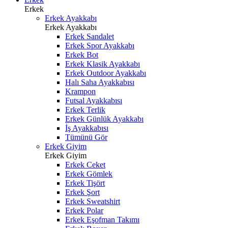
Erkek
Erkek Ayakkabı
Erkek Ayakkabı
Erkek Sandalet
Erkek Spor Ayakkabı
Erkek Bot
Erkek Klasik Ayakkabı
Erkek Outdoor Ayakkabı
Halı Saha Ayakkabısı
Krampon
Futsal Ayakkabısı
Erkek Terlik
Erkek Günlük Ayakkabı
İş Ayakkabısı
Tümünü Gör
Erkek Giyim
Erkek Giyim
Erkek Ceket
Erkek Gömlek
Erkek Tişört
Erkek Şort
Erkek Sweatshirt
Erkek Polar
Erkek Eşofman Takımı