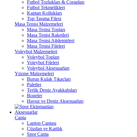
Futbol Tozlukları & Çorapları
Futbol Tekmelikleri
Kaptan Kollukları
Top Taşıma Filesi
Masa Tenisi Malzemeleri
Masa Tenisi Topları
Masa Tenisi Raketleri
Masa Tenisi Ağdemirleri
Masa Tenisi Fileleri
Voleybol Malzemeleri
Voleybol Topları
Voleybol Fileleri
Voleybol Aksesuarları
Yüzme Malzemeleri
Burun Kulak Tıkaçları
Paletler
Terlik Deniz Ayakkabıları
Boneler
Havuz ve Deniz Aksesuarları
Aksesuarlar
Çanta
Laptop Çantası
Cüzdan ve Kartlık
Spor Çanta