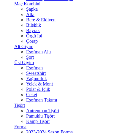
Maç Kombini
Şapka
Atkı
Bere & Eldiven
Bileklik
Bayrak
Örgü İpi
Çorap
Alt Giyim
Eşofman Altı
Şort
Üst Giyim
Eşofman
Sweatshirt
Yağmurluk
Yelek & Mont
Polar & İçlik
Ceket
Eşofman Takımı
Tişört
Antrenman Tişört
Pamuklu Tişört
Kamp Tişört
Forma
2023-2024 Sezon Forma