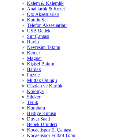
Kalem & Kalemlik
Anahtarlık & Rozet
Oto Aksesuarları
Kutulu Set
Telefon Aksesuarları
USB Bellek
Sırt Çantası
Havlu
Nevresim Takımı
Kemer
Magnet
Kişisel Bakım
Bardak
Puzzle
Mutfak Önlüğü
Cüzdan ve Kartlık
Kolonya
Sticker
Terlik
Kumbara
Hediye Kutusu
Duvar Saati
Bebek Ürünleri
Kocaelispor El Çantası
Kocaelispor Futbol Topu