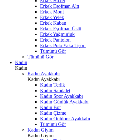
Erkek Boxer
Erkek Eşofman Altı
Erkek Mont
Erkek Yelek
Erkek Kaban
Erkek Eşofman Üstü
Erkek Yağmurluk
Erkek Pantolon
Erkek Polo Yaka Tişört
Tümünü Gör
Tümünü Gör
Kadın
Kadın
Kadın Ayakkabı
Kadın Ayakkabı
Kadın Terlik
Kadın Sandalet
Kadın Spor Ayakkabı
Kadın Günlük Ayakkabı
Kadın Bot
Kadın Çizme
Kadın Outdoor Ayakkabı
Tümünü Gör
Kadın Giyim
Kadın Giyim