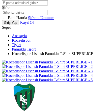
Şifre
Beni Hatırla
Şifremi Unuttum
Kayıt Ol
Giriş Yap
Sepet
Anasayfa
Kocaelispor
Tişört
Pamuklu Tişört
Kocaelispor Lisanslı Pamuklu T-Shirt SUPERLIGE