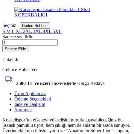
Seçiniz :
Beden Rehberi
S
M
L
XL
2XL
3XL
4XL
5XL
Sadece son
ürün
Sepete Ekle
Tükendi
Gelince Haber Ver
3500 TL ve üzeri
alışverişlerde Kargo Bedava
Ürün Açıklaması
Ödeme Seçenekleri
İade ve Değişim
Yorumlar
Kocaelispor’un efsanevi yükselişini gururla taşıyabileceğiniz bu
lisanslı pamuklu tişört, hem şıklığı hem de anlamı bir arada sunuyor.
Üzerindeki kupa illüstrasyonu ve “Amatörden Süper Lige” sloganı,