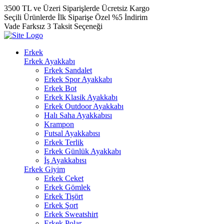
3500 TL ve Üzeri Siparişlerde Ücretsiz Kargo
Seçili Ürünlerde İlk Siparişe Özel %5 İndirim
Vade Farksız 3 Taksit Seçeneği
Erkek
Erkek Ayakkabı
Erkek Sandalet
Erkek Spor Ayakkabı
Erkek Bot
Erkek Klasik Ayakkabı
Erkek Outdoor Ayakkabı
Halı Saha Ayakkabısı
Krampon
Futsal Ayakkabısı
Erkek Terlik
Erkek Günlük Ayakkabı
İş Ayakkabısı
Erkek Giyim
Erkek Ceket
Erkek Gömlek
Erkek Tişört
Erkek Şort
Erkek Sweatshirt
Erkek Polar