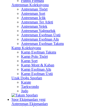
Futbol Forması
Antrenman Koleksiyonu
Antrenman Tişört
Antrenman Şort
Antrenman İçlik
Antrenman Ter Atleti
Antrenman Yelek
Antrenman Yağmurluk
Antrenman Eşofman Üstü
Antrenman Eşofman Altı
Antrenman Eşofman Takımı
Kamp Koleksiyonu
Kamp Eşofman Takımı
Kamp Polo Tişört
Kamp Şort
Kamp Mont & Kaban
Kamp Eşofman Altı
Kamp Eşofman Üstü
Uzak Doğu Sporları
Karate
Taekwondo
Judo
Spor Ekipmanları
yeni
Antrenman Ekipmanları