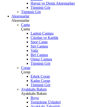
Havuz ve Deniz Aksesuarları
Tümünü Gör
Tümünü Gör
Aksesuarlar
Aksesuarlar
Çanta
Çanta
Laptop Çantası
Cüzdan ve Kartlık
Spor Çanta
Sırt Çantası
Valiz
Bel Çantası
Omuz Çantası
Tümünü Gör
Çorap
Çorap
Erkek Çorap
Kadın Çorap
Tümünü Gör
Ayakkabı Bakım
Ayakkabı Bakım
Boya
Temizleme Ürünleri
Ayakkabı Tabanlığı