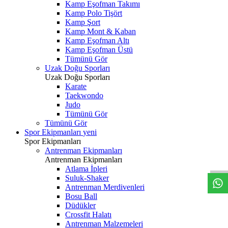
Kamp Eşofman Takımı
Kamp Polo Tişört
Kamp Şort
Kamp Mont & Kaban
Kamp Eşofman Altı
Kamp Eşofman Üstü
Tümünü Gör
Uzak Doğu Sporları
Uzak Doğu Sporları
Karate
Taekwondo
Judo
Tümünü Gör
Tümünü Gör
Spor Ekipmanları
yeni
Spor Ekipmanları
Antrenman Ekipmanları
Antrenman Ekipmanları
Atlama İpleri
Suluk-Shaker
Antrenman Merdivenleri
Bosu Ball
Düdükler
Crossfit Halatı
Antrenman Malzemeleri