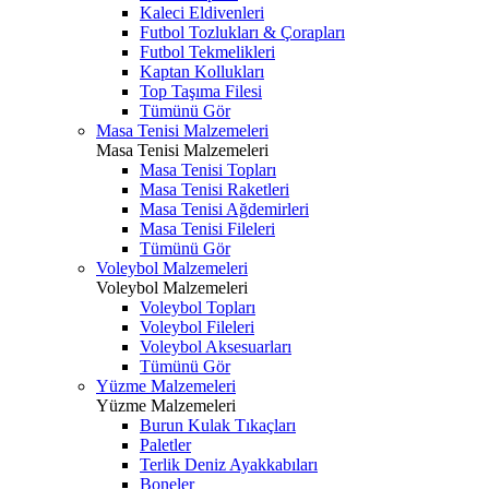
Kaleci Eldivenleri
Futbol Tozlukları & Çorapları
Futbol Tekmelikleri
Kaptan Kollukları
Top Taşıma Filesi
Tümünü Gör
Masa Tenisi Malzemeleri
Masa Tenisi Malzemeleri
Masa Tenisi Topları
Masa Tenisi Raketleri
Masa Tenisi Ağdemirleri
Masa Tenisi Fileleri
Tümünü Gör
Voleybol Malzemeleri
Voleybol Malzemeleri
Voleybol Topları
Voleybol Fileleri
Voleybol Aksesuarları
Tümünü Gör
Yüzme Malzemeleri
Yüzme Malzemeleri
Burun Kulak Tıkaçları
Paletler
Terlik Deniz Ayakkabıları
Boneler