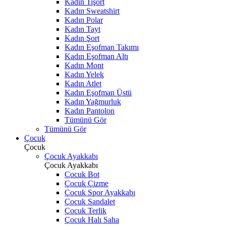
Kadın Tişört
Kadın Sweatshirt
Kadın Polar
Kadın Tayt
Kadın Şort
Kadın Eşofman Takımı
Kadın Eşofman Altı
Kadın Mont
Kadın Yelek
Kadın Atlet
Kadın Eşofman Üstü
Kadın Yağmurluk
Kadın Pantolon
Tümünü Gör
Tümünü Gör
Çocuk
Çocuk
Çocuk Ayakkabı
Çocuk Ayakkabı
Çocuk Bot
Çocuk Çizme
Çocuk Spor Ayakkabı
Çocuk Sandalet
Çocuk Terlik
Çocuk Halı Saha