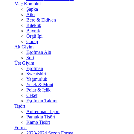
Maç Kombini
Şapka
Atkı
Bere & Eldiven
Bileklik
Bayrak
Örgü İpi
Çorap
Alt Giyim
Eşofman Altı
Şort
Üst Giyim
Eşofman
Sweatshirt
Yağmurluk
Yelek & Mont
Polar & İçlik
Ceket
Eşofman Takımı
Tişört
Antrenman Tişört
Pamuklu Tişört
Kamp Tişört
Forma
2023-2024 Sezon Forma