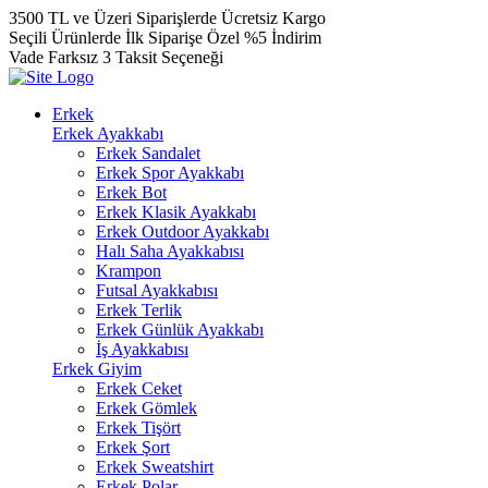
3500 TL ve Üzeri Siparişlerde Ücretsiz Kargo
Seçili Ürünlerde İlk Siparişe Özel %5 İndirim
Vade Farksız 3 Taksit Seçeneği
Erkek
Erkek Ayakkabı
Erkek Sandalet
Erkek Spor Ayakkabı
Erkek Bot
Erkek Klasik Ayakkabı
Erkek Outdoor Ayakkabı
Halı Saha Ayakkabısı
Krampon
Futsal Ayakkabısı
Erkek Terlik
Erkek Günlük Ayakkabı
İş Ayakkabısı
Erkek Giyim
Erkek Ceket
Erkek Gömlek
Erkek Tişört
Erkek Şort
Erkek Sweatshirt
Erkek Polar