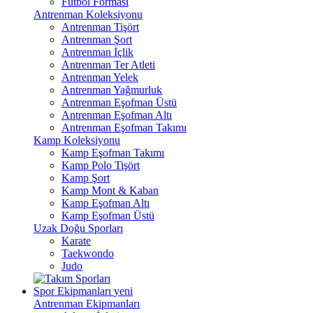
Futbol Forması
Antrenman Koleksiyonu
Antrenman Tişört
Antrenman Şort
Antrenman İçlik
Antrenman Ter Atleti
Antrenman Yelek
Antrenman Yağmurluk
Antrenman Eşofman Üstü
Antrenman Eşofman Altı
Antrenman Eşofman Takımı
Kamp Koleksiyonu
Kamp Eşofman Takımı
Kamp Polo Tişört
Kamp Şort
Kamp Mont & Kaban
Kamp Eşofman Altı
Kamp Eşofman Üstü
Uzak Doğu Sporları
Karate
Taekwondo
Judo
Spor Ekipmanları
yeni
Antrenman Ekipmanları