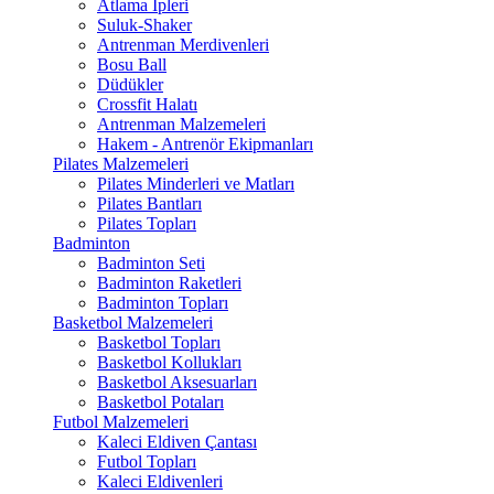
Atlama İpleri
Suluk-Shaker
Antrenman Merdivenleri
Bosu Ball
Düdükler
Crossfit Halatı
Antrenman Malzemeleri
Hakem - Antrenör Ekipmanları
Pilates Malzemeleri
Pilates Minderleri ve Matları
Pilates Bantları
Pilates Topları
Badminton
Badminton Seti
Badminton Raketleri
Badminton Topları
Basketbol Malzemeleri
Basketbol Topları
Basketbol Kollukları
Basketbol Aksesuarları
Basketbol Potaları
Futbol Malzemeleri
Kaleci Eldiven Çantası
Futbol Topları
Kaleci Eldivenleri