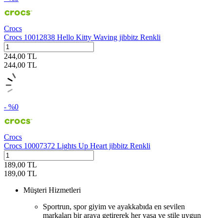
Crocs
Crocs 10012838 Hello Kitty Waving jibbitz Renkli
244,00
TL
244,00
TL
- %
0
Crocs
Crocs 10007372 Lights Up Heart jibbitz Renkli
189,00
TL
189,00
TL
Müşteri Hizmetleri
Sportrun, spor giyim ve ayakkabıda en sevilen
markaları bir araya getirerek her yaşa ve stile uygun