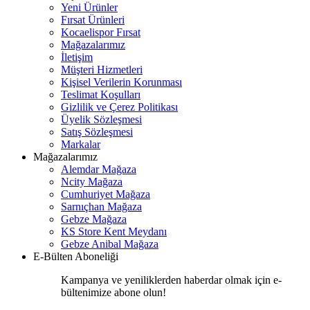
Yeni Ürünler
Fırsat Ürünleri
Kocaelispor Fırsat
Mağazalarımız
İletişim
Müşteri Hizmetleri
Kişisel Verilerin Korunması
Teslimat Koşulları
Gizlilik ve Çerez Politikası
Üyelik Sözleşmesi
Satış Sözleşmesi
Markalar
Mağazalarımız
Alemdar Mağaza
Ncity Mağaza
Cumhuriyet Mağaza
Sarnıçhan Mağaza
Gebze Mağaza
KS Store Kent Meydanı
Gebze Anibal Mağaza
E-Bülten Aboneliği
Kampanya ve yeniliklerden haberdar olmak için e-
bültenimize abone olun!