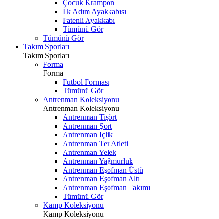
Çocuk Krampon
İlk Adım Ayakkabısı
Patenli Ayakkabı
Tümünü Gör
Tümünü Gör
Takım Sporları
Takım Sporları
Forma
Forma
Futbol Forması
Tümünü Gör
Antrenman Koleksiyonu
Antrenman Koleksiyonu
Antrenman Tişört
Antrenman Şort
Antrenman İçlik
Antrenman Ter Atleti
Antrenman Yelek
Antrenman Yağmurluk
Antrenman Eşofman Üstü
Antrenman Eşofman Altı
Antrenman Eşofman Takımı
Tümünü Gör
Kamp Koleksiyonu
Kamp Koleksiyonu