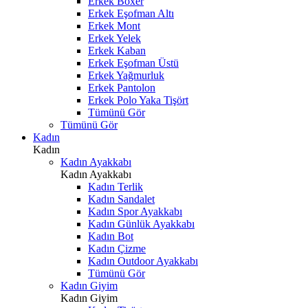
Erkek Boxer
Erkek Eşofman Altı
Erkek Mont
Erkek Yelek
Erkek Kaban
Erkek Eşofman Üstü
Erkek Yağmurluk
Erkek Pantolon
Erkek Polo Yaka Tişört
Tümünü Gör
Tümünü Gör
Kadın
Kadın
Kadın Ayakkabı
Kadın Ayakkabı
Kadın Terlik
Kadın Sandalet
Kadın Spor Ayakkabı
Kadın Günlük Ayakkabı
Kadın Bot
Kadın Çizme
Kadın Outdoor Ayakkabı
Tümünü Gör
Kadın Giyim
Kadın Giyim