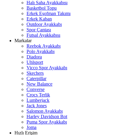
Halı Saha Ayakkabısı
Basketbol Topu
Erkek Eşofman Takımı
Erkek Kaban
Outdoor Ayakkabı
Spor Çantası
Futsal Ayakkabısı
Markalar
Reebok Ayakkabı
Polo Ayakkabı
Diadora
Uhlsport
Vicco Spor Ayakkabı
Skechers
Caterpillar
New Balance
Converse
Crocs Terlik
Lumberjack
Jack Jones
Salomon Ayakkabı
Harley Davidson Bot
Puma Spor Ayakkabı
Joma
Hızlı Erişim