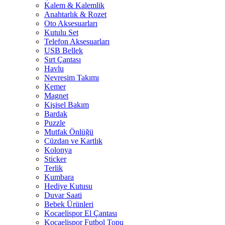
Kalem & Kalemlik
Anahtarlık & Rozet
Oto Aksesuarları
Kutulu Set
Telefon Aksesuarları
USB Bellek
Sırt Çantası
Havlu
Nevresim Takımı
Kemer
Magnet
Kişisel Bakım
Bardak
Puzzle
Mutfak Önlüğü
Cüzdan ve Kartlık
Kolonya
Sticker
Terlik
Kumbara
Hediye Kutusu
Duvar Saati
Bebek Ürünleri
Kocaelispor El Çantası
Kocaelispor Futbol Topu