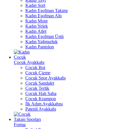
Kadın Tayt
Kadın Şort
Kadın Eşofman Takımı
Kadın Eşofman Altı
Kadın Mont
Kadın Yelek
Kadın Atlet
Kadın Eşofman Üstü
Kadın Yağmurluk
Kadın Pantolon
Çocuk
Çocuk Ayakkabı
Çocuk Bot
Çocuk Çizme
Çocuk Spor Ayakkabı
Çocuk Sandalet
Çocuk Terlik
Çocuk Halı Saha
Çocuk Krampon
İlk Adım Ayakkabısı
Patenli Ayakkabı
Takım Sporları
Forma