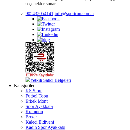
seçenekler sunar.
905432054141
info@sportrun.com.tr
Yetkili Satıcı Belgeleri
Kategoriler
KS Store
Futbol Topu
Erkek Mont
Spor Ayakkabı
Krampon
Boxer
Kaleci Eldiveni
Kadın Spor Ayakkabı