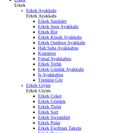
Erkek
Erkek Ayakkabı
Erkek Ayakkabı
Erkek Sandalet
Erkek Spor Ayakkabı
Erkek Bot
Erkek Klasik Ayakkabı
Erkek Outdoor Ayakkabı
Halı Saha Ayakkabısı
Krampon
Futsal Ayakkabısı
Erkek Terlik
Erkek Günlük Ayakkabı
İş Ayakkabısı
Tümünü Gör
Erkek Giyim
Erkek Giyim
Erkek Ceket
Erkek Gömlek
Erkek Tişört
Erkek Şort
Erkek Sweatshirt
Erkek Polar
Erkek Eşofman Takımı