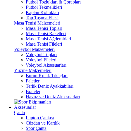
Futbol Tozlukları & Çorapları
Futbol Tekmelikleri
Kaptan Kollukları
Top Taşıma Filesi
Masa Tenisi Malzemeleri
Masa Tenisi Topları
Masa Tenisi Raketleri
Masa Tenisi Ağdemirleri
Masa Tenisi Fileleri
Voleybol Malzemeleri
Voleybol Topları
Voleybol Fileleri
Voleybol Aksesuarları
Yüzme Malzemeleri
Burun Kulak Tıkaçları
Paletler
Terlik Deniz Ayakkabıları
Boneler
Havuz ve Deniz Aksesuarları
Aksesuarlar
Çanta
Laptop Çantası
Cüzdan ve Kartlık
Spor Çanta