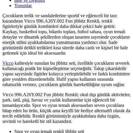
İade ve Değişim
Yorumlar
Çocukların terlik ve sandaletlerine sportif ve eğlenceli bir tarz
kazandıran Vicco 996.A26Y.002 Fun jibbitz Renkli, renkli
figürleriyle günlük kombinleri daha dikkat çekici hale getirir.
Kaykay, basketbol topu, bilardo topları, futbol sahası, oyun temalı
detaylar ve dinamik şekillerden oluşan tasarımı sayesinde çocukların
enerjik stilini ayakkabılarına yansıtmasına yardımcı olur. Sade
görünümlü delikli terlikleri kısa sürede daha canlı ve kişisel bir hale
getirmek için ideal bir aksesuardır.
Vicco
kalitesiyle sunulan bu jibbitz seti, özellikle çocukların severek
kullanacağı pratik bir kişiselleştirme seçeneğidir. Takıp çıkarılabilir
yapısı sayesinde figürler kolayca yerleştirilebilir ve farklı kombinlere
göre yeniden düzenlenebilir. Hafif yapısı kullanım sırasında
rahatsızlık vermez, çocukların günlük hareketliliğine uyum sağlar.
Vicco 996.A26Y.002 Fun jibbitz Renkli; okul dışı günlük aktiviteler,
park, tatil, plaj, havuz ve yazlık kullanımlar için eğlenceli bir
tamamlayıcıdır. Spor ve oyun temalı aksesuarları seven çocuklara
hitap eden bu ürün, küçük ama keyifli bir hediye alternatifi olarak da
tercih edilebilir. Renkli görünümüyle ayakkabılara daha özgün,
sevimli ve hareketli bir stil kazandırır.
Spor ve oyun temalı renkli jibbitz seti