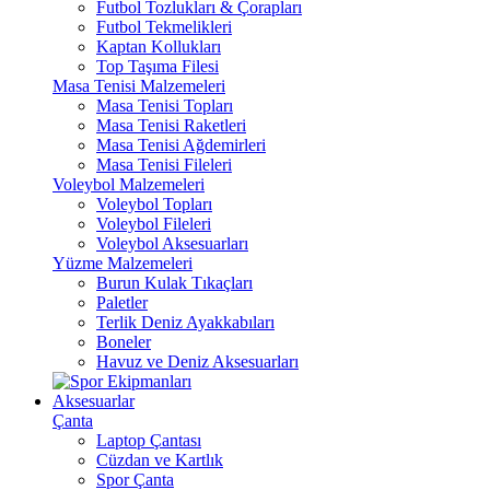
Futbol Tozlukları & Çorapları
Futbol Tekmelikleri
Kaptan Kollukları
Top Taşıma Filesi
Masa Tenisi Malzemeleri
Masa Tenisi Topları
Masa Tenisi Raketleri
Masa Tenisi Ağdemirleri
Masa Tenisi Fileleri
Voleybol Malzemeleri
Voleybol Topları
Voleybol Fileleri
Voleybol Aksesuarları
Yüzme Malzemeleri
Burun Kulak Tıkaçları
Paletler
Terlik Deniz Ayakkabıları
Boneler
Havuz ve Deniz Aksesuarları
Aksesuarlar
Çanta
Laptop Çantası
Cüzdan ve Kartlık
Spor Çanta