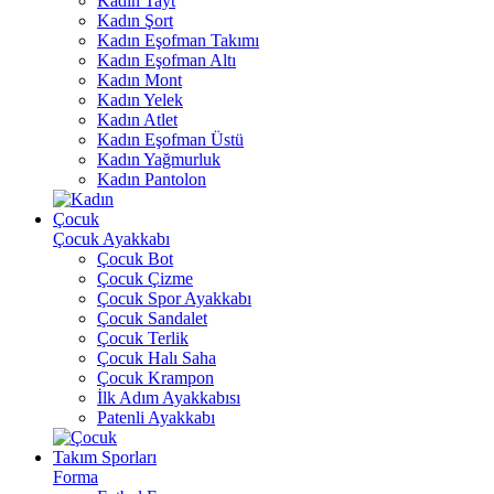
Kadın Tayt
Kadın Şort
Kadın Eşofman Takımı
Kadın Eşofman Altı
Kadın Mont
Kadın Yelek
Kadın Atlet
Kadın Eşofman Üstü
Kadın Yağmurluk
Kadın Pantolon
Çocuk
Çocuk Ayakkabı
Çocuk Bot
Çocuk Çizme
Çocuk Spor Ayakkabı
Çocuk Sandalet
Çocuk Terlik
Çocuk Halı Saha
Çocuk Krampon
İlk Adım Ayakkabısı
Patenli Ayakkabı
Takım Sporları
Forma