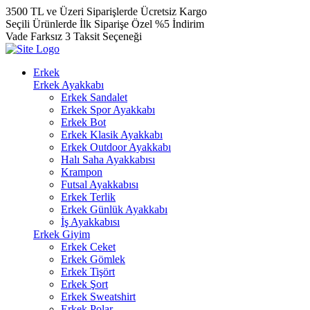
3500 TL ve Üzeri Siparişlerde Ücretsiz Kargo
Seçili Ürünlerde İlk Siparişe Özel %5 İndirim
Vade Farksız 3 Taksit Seçeneği
Erkek
Erkek Ayakkabı
Erkek Sandalet
Erkek Spor Ayakkabı
Erkek Bot
Erkek Klasik Ayakkabı
Erkek Outdoor Ayakkabı
Halı Saha Ayakkabısı
Krampon
Futsal Ayakkabısı
Erkek Terlik
Erkek Günlük Ayakkabı
İş Ayakkabısı
Erkek Giyim
Erkek Ceket
Erkek Gömlek
Erkek Tişört
Erkek Şort
Erkek Sweatshirt
Erkek Polar