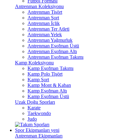
Futbol Forması
Antrenman Koleksiyonu
Antrenman Tişört
Antrenman Şort
Antrenman İçlik
Antrenman Ter Atleti
Antrenman Yelek
Antrenman Yağmurluk
Antrenman Eşofman Üstü
Antrenman Eşofman Altı
Antrenman Eşofman Takımı
Kamp Koleksiyonu
Kamp Eşofman Takımı
Kamp Polo Tişört
Kamp Şort
Kamp Mont & Kaban
Kamp Eşofman Altı
Kamp Eşofman Üstü
Uzak Doğu Sporları
Karate
Taekwondo
Judo
Spor Ekipmanları
yeni
Antrenman Ekipmanları