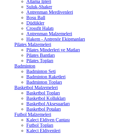
Atlama İpleri
Suluk-Shaker
Antrenman Merdivenleri
Bosu Ball
Düdükler
Crossfit Halatı
Antrenman Malzemeleri
Hakem - Antrenör Ekipmanları
Pilates Malzemeleri
Pilates Minderleri ve Matları
Pilates Bantları
Pilates Topları
Badminton
Badminton Seti
Badminton Raketleri
Badminton Topları
Basketbol Malzemeleri
Basketbol Topları
Basketbol Kollukları
Basketbol Aksesuarları
Basketbol Potaları
Futbol Malzemeleri
Kaleci Eldiven Çantası
Futbol Topları
Kaleci Eldivenleri