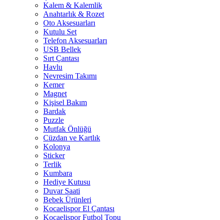
Kalem & Kalemlik
Anahtarlık & Rozet
Oto Aksesuarları
Kutulu Set
Telefon Aksesuarları
USB Bellek
Sırt Çantası
Havlu
Nevresim Takımı
Kemer
Magnet
Kişisel Bakım
Bardak
Puzzle
Mutfak Önlüğü
Cüzdan ve Kartlık
Kolonya
Sticker
Terlik
Kumbara
Hediye Kutusu
Duvar Saati
Bebek Ürünleri
Kocaelispor El Çantası
Kocaelispor Futbol Topu