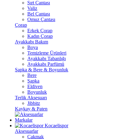
Sırt Çantası
Valiz
Bel Çantası
Omuz Çantası
Çorap
Erkek Çorap
Kadın Çorap
Ayakkabı Bakım
Boya
Temizleme Ürünleri
Ayakkabı Tabanlığı
Ayakkabı Parfümü
Şapka & Bere & Boyunluk
Bere
Şapka
Eldiven
Boyunluk
Terlik Aksesuarı
Jibbitz
Kaykay & Paten
Markalar
Kocaelispor
Aksesuarlar
Çakmak