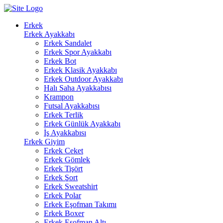
Erkek
Erkek Ayakkabı
Erkek Sandalet
Erkek Spor Ayakkabı
Erkek Bot
Erkek Klasik Ayakkabı
Erkek Outdoor Ayakkabı
Halı Saha Ayakkabısı
Krampon
Futsal Ayakkabısı
Erkek Terlik
Erkek Günlük Ayakkabı
İş Ayakkabısı
Erkek Giyim
Erkek Ceket
Erkek Gömlek
Erkek Tişört
Erkek Şort
Erkek Sweatshirt
Erkek Polar
Erkek Eşofman Takımı
Erkek Boxer
Erkek Eşofman Altı