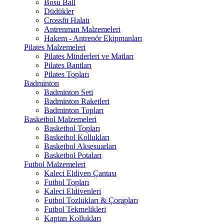
Bosu Ball
Düdükler
Crossfit Halatı
Antrenman Malzemeleri
Hakem - Antrenör Ekipmanları
Pilates Malzemeleri
Pilates Minderleri ve Matları
Pilates Bantları
Pilates Topları
Badminton
Badminton Seti
Badminton Raketleri
Badminton Topları
Basketbol Malzemeleri
Basketbol Topları
Basketbol Kollukları
Basketbol Aksesuarları
Basketbol Potaları
Futbol Malzemeleri
Kaleci Eldiven Çantası
Futbol Topları
Kaleci Eldivenleri
Futbol Tozlukları & Çorapları
Futbol Tekmelikleri
Kaptan Kollukları