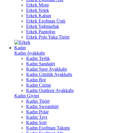
Erkek Mont
Erkek Yelek
Erkek Kaban
Erkek Eşofman Üstü
Erkek Yağmurluk
Erkek Pantolon
Erkek Polo Yaka Tişört
Kadın
Kadın Ayakkabı
Kadın Terlik
Kadın Sandalet
Kadın Spor Ayakkabı
Kadın Günlük Ayakkabı
Kadın Bot
Kadın Çizme
Kadın Outdoor Ayakkabı
Kadın Giyim
Kadın Tişört
Kadın Sweatshirt
Kadın Polar
Kadın Tayt
Kadın Şort
Kadın Eşofman Takımı