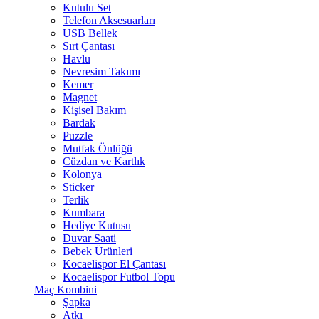
Kutulu Set
Telefon Aksesuarları
USB Bellek
Sırt Çantası
Havlu
Nevresim Takımı
Kemer
Magnet
Kişisel Bakım
Bardak
Puzzle
Mutfak Önlüğü
Cüzdan ve Kartlık
Kolonya
Sticker
Terlik
Kumbara
Hediye Kutusu
Duvar Saati
Bebek Ürünleri
Kocaelispor El Çantası
Kocaelispor Futbol Topu
Maç Kombini
Şapka
Atkı