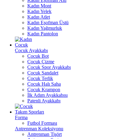
Kadın Eşofman Altı
Kadın Mont
Kadın Yelek
Kadın Atlet
Kadın Eşofman Üstü
Kadın Yağmurluk
Kadın Pantolon
Çocuk
Çocuk Ayakkabı
Çocuk Bot
Çocuk Çizme
Çocuk Spor Ayakkabı
Çocuk Sandalet
Çocuk Terlik
Çocuk Halı Saha
Çocuk Krampon
İlk Adım Ayakkabısı
Patenli Ayakkabı
Takım Sporları
Forma
Futbol Forması
Antrenman Koleksiyonu
Antrenman Tişört