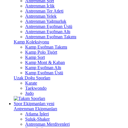
Antrenman Şort
Antrenman İçlik
Antrenman Ter Atleti
Antrenman Yelek
Antrenman Yağmurluk
Antrenman Eşofman Üstü
Antrenman Eşofman Altı
Antrenman Eşofman Takımı
Kamp Koleksiyonu
Kamp Eşofman Takımı
Kamp Polo Tişört
Kamp Şort
Kamp Mont & Kaban
Kamp Eşofman Altı
Kamp Eşofman Üstü
Uzak Doğu Sporları
Karate
Taekwondo
Judo
Spor Ekipmanları
yeni
Antrenman Ekipmanları
Atlama İpleri
Suluk-Shaker
Antrenman Merdivenleri