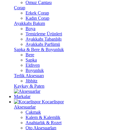
Omuz Çantası
Çorap
Erkek Çorap
Kadın Çorap
Ayakkabı Bakım
Boya
Temizleme Ürünleri
Ayakkabı Tabanlığı
Ayakkabı Parfümü
Şapka & Bere & Boyunluk
Bere
Şapka
Eldiven
Boyunluk
Terlik Aksesuarı
Jibbitz
Kaykay & Paten
Markalar
Kocaelispor
Aksesuarlar
Çakmak
Kalem & Kalemlik
Anahtarlık & Rozet
Oto Aksesuarları