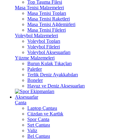
Top Taşıma Filesi
Masa Tenisi Malzemeleri
Masa Tenisi Topları
Masa Tenisi Raketleri
Masa Tenisi Ağdemirleri
Masa Tenisi Fileleri
Voleybol Malzemeleri
Voleybol Topları
Voleybol Fileleri
Voleybol Aksesuarları
Yüzme Malzemeleri
Burun Kulak Tıkaçları
Paletler
Terlik Deniz Ayakkabıları
Boneler
Havuz ve Deniz Aksesuarları
Aksesuarlar
Çanta
Laptop Çantası
Cüzdan ve Kartlık
Spor Çanta
Sırt Çantası
Valiz
Bel Çantası