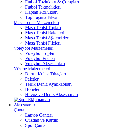
Futbol Tozlukları & Çorapları
Futbol Tekmelikleri
Kaptan Kollukları
Top Taşıma Filesi
Masa Tenisi Malzemeleri
Masa Tenisi Topları
Masa Tenisi Raketleri
Masa Tenisi Ağdemirleri
Masa Tenisi Fileleri
Voleybol Malzemeleri
Voleybol Topları
Voleybol Fileleri
Voleybol Aksesuarları
Yüzme Malzemeleri
Burun Kulak Tıkaçları
Paletler
Terlik Deniz Ayakkabıları
Boneler
Havuz ve Deniz Aksesuarları
Aksesuarlar
Çanta
Laptop Çantası
Cüzdan ve Kartlık
Spor Çanta