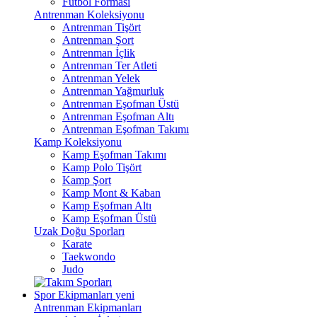
Futbol Forması
Antrenman Koleksiyonu
Antrenman Tişört
Antrenman Şort
Antrenman İçlik
Antrenman Ter Atleti
Antrenman Yelek
Antrenman Yağmurluk
Antrenman Eşofman Üstü
Antrenman Eşofman Altı
Antrenman Eşofman Takımı
Kamp Koleksiyonu
Kamp Eşofman Takımı
Kamp Polo Tişört
Kamp Şort
Kamp Mont & Kaban
Kamp Eşofman Altı
Kamp Eşofman Üstü
Uzak Doğu Sporları
Karate
Taekwondo
Judo
Spor Ekipmanları
yeni
Antrenman Ekipmanları