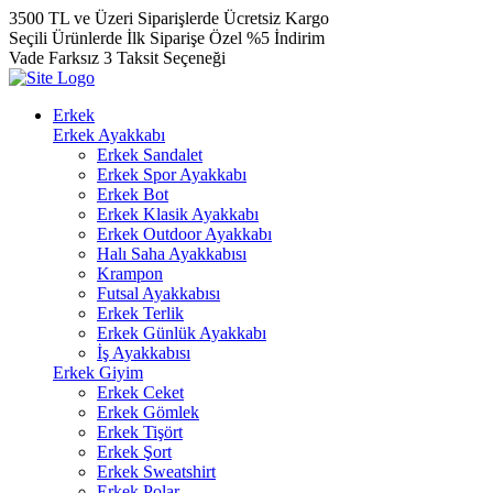
3500 TL ve Üzeri Siparişlerde Ücretsiz Kargo
Seçili Ürünlerde İlk Siparişe Özel %5 İndirim
Vade Farksız 3 Taksit Seçeneği
Erkek
Erkek Ayakkabı
Erkek Sandalet
Erkek Spor Ayakkabı
Erkek Bot
Erkek Klasik Ayakkabı
Erkek Outdoor Ayakkabı
Halı Saha Ayakkabısı
Krampon
Futsal Ayakkabısı
Erkek Terlik
Erkek Günlük Ayakkabı
İş Ayakkabısı
Erkek Giyim
Erkek Ceket
Erkek Gömlek
Erkek Tişört
Erkek Şort
Erkek Sweatshirt
Erkek Polar