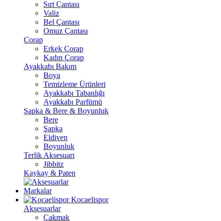
Sırt Çantası
Valiz
Bel Çantası
Omuz Çantası
Çorap
Erkek Çorap
Kadın Çorap
Ayakkabı Bakım
Boya
Temizleme Ürünleri
Ayakkabı Tabanlığı
Ayakkabı Parfümü
Şapka & Bere & Boyunluk
Bere
Şapka
Eldiven
Boyunluk
Terlik Aksesuarı
Jibbitz
Kaykay & Paten
Markalar
Kocaelispor
Aksesuarlar
Çakmak