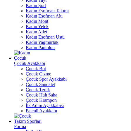
Kadın Tayt
Kadın Şort
Kadın Eşofman Takımı
Kadın Eşofman Altı
Kadın Mont
Kadın Yelek
Kadın Atlet
Kadın Eşofman Üstü
Kadın Yağmurluk
Kadın Pantolon
Çocuk
Çocuk Ayakkabı
Çocuk Bot
Çocuk Çizme
Çocuk Spor Ayakkabı
Çocuk Sandalet
Çocuk Terlik
Çocuk Halı Saha
Çocuk Krampon
İlk Adım Ayakkabısı
Patenli Ayakkabı
Takım Sporları
Forma