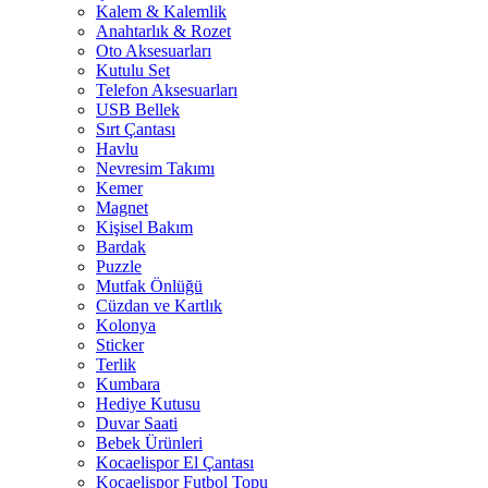
Kalem & Kalemlik
Anahtarlık & Rozet
Oto Aksesuarları
Kutulu Set
Telefon Aksesuarları
USB Bellek
Sırt Çantası
Havlu
Nevresim Takımı
Kemer
Magnet
Kişisel Bakım
Bardak
Puzzle
Mutfak Önlüğü
Cüzdan ve Kartlık
Kolonya
Sticker
Terlik
Kumbara
Hediye Kutusu
Duvar Saati
Bebek Ürünleri
Kocaelispor El Çantası
Kocaelispor Futbol Topu