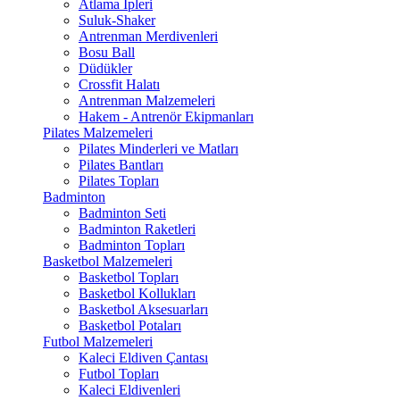
Atlama İpleri
Suluk-Shaker
Antrenman Merdivenleri
Bosu Ball
Düdükler
Crossfit Halatı
Antrenman Malzemeleri
Hakem - Antrenör Ekipmanları
Pilates Malzemeleri
Pilates Minderleri ve Matları
Pilates Bantları
Pilates Topları
Badminton
Badminton Seti
Badminton Raketleri
Badminton Topları
Basketbol Malzemeleri
Basketbol Topları
Basketbol Kollukları
Basketbol Aksesuarları
Basketbol Potaları
Futbol Malzemeleri
Kaleci Eldiven Çantası
Futbol Topları
Kaleci Eldivenleri