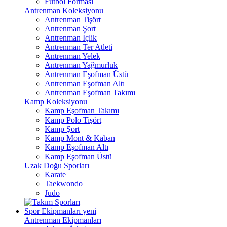
Futbol Forması
Antrenman Koleksiyonu
Antrenman Tişört
Antrenman Şort
Antrenman İçlik
Antrenman Ter Atleti
Antrenman Yelek
Antrenman Yağmurluk
Antrenman Eşofman Üstü
Antrenman Eşofman Altı
Antrenman Eşofman Takımı
Kamp Koleksiyonu
Kamp Eşofman Takımı
Kamp Polo Tişört
Kamp Şort
Kamp Mont & Kaban
Kamp Eşofman Altı
Kamp Eşofman Üstü
Uzak Doğu Sporları
Karate
Taekwondo
Judo
Spor Ekipmanları
yeni
Antrenman Ekipmanları