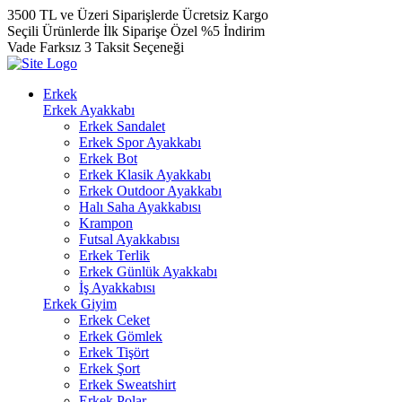
3500 TL ve Üzeri Siparişlerde Ücretsiz Kargo
Seçili Ürünlerde İlk Siparişe Özel %5 İndirim
Vade Farksız 3 Taksit Seçeneği
Erkek
Erkek Ayakkabı
Erkek Sandalet
Erkek Spor Ayakkabı
Erkek Bot
Erkek Klasik Ayakkabı
Erkek Outdoor Ayakkabı
Halı Saha Ayakkabısı
Krampon
Futsal Ayakkabısı
Erkek Terlik
Erkek Günlük Ayakkabı
İş Ayakkabısı
Erkek Giyim
Erkek Ceket
Erkek Gömlek
Erkek Tişört
Erkek Şort
Erkek Sweatshirt
Erkek Polar