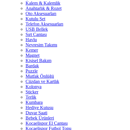
Kalem & Kalemlik
Anahtarlık & Rozet
Oto Aksesuarları
Kutulu Set
Telefon Aksesuarları
USB Bellek
Sırt Çantası
Havlu
Nevresim Takımı
Kemer
Magnet
Kişisel Bakım
Bardak
Puzzle
Mutfak Önlüğü
Cüzdan ve Kartlık
Kolonya
Sticker
Terlik
Kumbara
Hediye Kutusu
Duvar Saati
Bebek Ürünleri
Kocaelispor El Çantası
Kocaelispor Futbol Topu