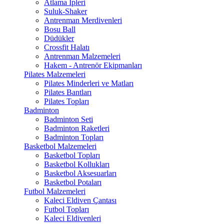
Atlama İpleri
Suluk-Shaker
Antrenman Merdivenleri
Bosu Ball
Düdükler
Crossfit Halatı
Antrenman Malzemeleri
Hakem - Antrenör Ekipmanları
Pilates Malzemeleri
Pilates Minderleri ve Matları
Pilates Bantları
Pilates Topları
Badminton
Badminton Seti
Badminton Raketleri
Badminton Topları
Basketbol Malzemeleri
Basketbol Topları
Basketbol Kollukları
Basketbol Aksesuarları
Basketbol Potaları
Futbol Malzemeleri
Kaleci Eldiven Çantası
Futbol Topları
Kaleci Eldivenleri