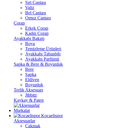
Sırt Çantası
Valiz
Bel Çantası
Omuz Çantası
Çorap
Erkek Çorap
Kadın Çorap
Ayakkabı Bakım
Boya
Temizleme Ürünleri
Ayakkabı Tabanlığı
Ayakkabı Parfümü
Şapka & Bere & Boyunluk
Bere
Şapka
Eldiven
Boyunluk
Terlik Aksesuarı
Jibbitz
Kaykay & Paten
Markalar
Kocaelispor
Aksesuarlar
Çakmak