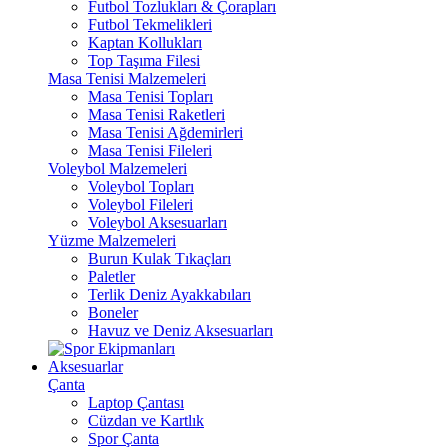
Futbol Tozlukları & Çorapları
Futbol Tekmelikleri
Kaptan Kollukları
Top Taşıma Filesi
Masa Tenisi Malzemeleri
Masa Tenisi Topları
Masa Tenisi Raketleri
Masa Tenisi Ağdemirleri
Masa Tenisi Fileleri
Voleybol Malzemeleri
Voleybol Topları
Voleybol Fileleri
Voleybol Aksesuarları
Yüzme Malzemeleri
Burun Kulak Tıkaçları
Paletler
Terlik Deniz Ayakkabıları
Boneler
Havuz ve Deniz Aksesuarları
Aksesuarlar
Çanta
Laptop Çantası
Cüzdan ve Kartlık
Spor Çanta