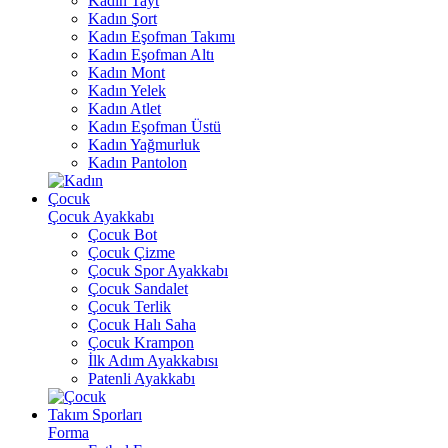
Kadın Tayt
Kadın Şort
Kadın Eşofman Takımı
Kadın Eşofman Altı
Kadın Mont
Kadın Yelek
Kadın Atlet
Kadın Eşofman Üstü
Kadın Yağmurluk
Kadın Pantolon
Çocuk
Çocuk Ayakkabı
Çocuk Bot
Çocuk Çizme
Çocuk Spor Ayakkabı
Çocuk Sandalet
Çocuk Terlik
Çocuk Halı Saha
Çocuk Krampon
İlk Adım Ayakkabısı
Patenli Ayakkabı
Takım Sporları
Forma