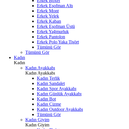
Erkek Boxer
Erkek Eşofman Altı
Erkek Mont
Erkek Yelek
Erkek Kaban
Erkek Eşofman Üstü
Erkek Yağmurluk
Erkek Pantolon
Erkek Polo Yaka Tişört
Tümünü Gör
Tümünü Gör
Kadın
Kadın
Kadın Ayakkabı
Kadın Ayakkabı
Kadın Terlik
Kadın Sandalet
Kadın Spor Ayakkabı
Kadın Günlük Ayakkabı
Kadın Bot
Kadın Çizme
Kadın Outdoor Ayakkabı
Tümünü Gör
Kadın Giyim
Kadın Giyim