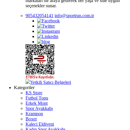
markaları bir araya getirerek her yaşa ve stile uygun
seçenekler sunar.
905432054141
info@sportrun.com.tr
Yetkili Satıcı Belgeleri
Kategoriler
KS Store
Futbol Topu
Erkek Mont
Spor Ayakkabı
Krampon
Boxer
Kaleci Eldiveni
Kadın Spor Ayakkabı