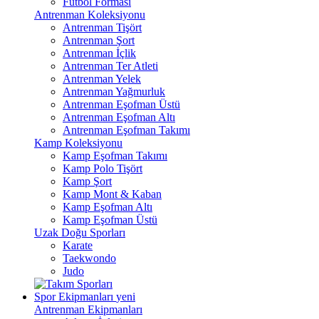
Futbol Forması
Antrenman Koleksiyonu
Antrenman Tişört
Antrenman Şort
Antrenman İçlik
Antrenman Ter Atleti
Antrenman Yelek
Antrenman Yağmurluk
Antrenman Eşofman Üstü
Antrenman Eşofman Altı
Antrenman Eşofman Takımı
Kamp Koleksiyonu
Kamp Eşofman Takımı
Kamp Polo Tişört
Kamp Şort
Kamp Mont & Kaban
Kamp Eşofman Altı
Kamp Eşofman Üstü
Uzak Doğu Sporları
Karate
Taekwondo
Judo
Spor Ekipmanları
yeni
Antrenman Ekipmanları