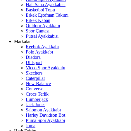
Halı Saha Ayakkabısı
Basketbol Topu
Erkek Eşofman Takımı
Erkek Kaban
Outdoor Ayakkabı
Spor Çantası
Futsal Ayakkabısı
Markalar
Reebok Ayakkabı
Polo Ayakkabı
Diadora
Uhlsport
Vicco Spor Ayakkabı
Skechers
Caterpillar
New Balance
Converse
Crocs Terlik
Lumberjack
Jack Jones
Salomon Ayakkabı
Harley Davidson Bot
Puma Spor Ayakkabı
Joma
Hızlı Erişim