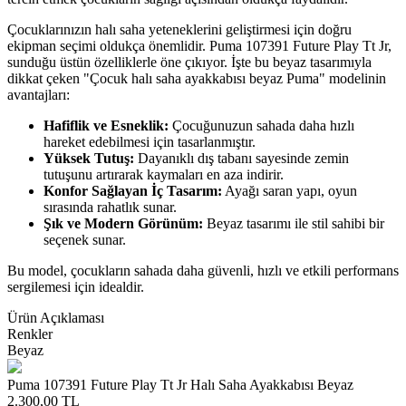
Çocuklarınızın halı saha yeteneklerini geliştirmesi için doğru
ekipman seçimi oldukça önemlidir. Puma 107391 Future Play Tt Jr,
sunduğu üstün özelliklerle öne çıkıyor. İşte bu beyaz tasarımıyla
dikkat çeken "Çocuk halı saha ayakkabısı beyaz Puma" modelinin
avantajları:
Hafiflik ve Esneklik:
Çocuğunuzun sahada daha hızlı
hareket edebilmesi için tasarlanmıştır.
Yüksek Tutuş:
Dayanıklı dış tabanı sayesinde zemin
tutuşunu artırarak kaymaları en aza indirir.
Konfor Sağlayan İç Tasarım:
Ayağı saran yapı, oyun
sırasında rahatlık sunar.
Şık ve Modern Görünüm:
Beyaz tasarımı ile stil sahibi bir
seçenek sunar.
Bu model, çocukların sahada daha güvenli, hızlı ve etkili performans
sergilemesi için idealdir.
Ürün Açıklaması
Renkler
Beyaz
Puma 107391 Future Play Tt Jr Halı Saha Ayakkabısı Beyaz
2.300,00
TL