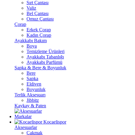
Sırt Çantası
Valiz
Bel Çantası
Omuz Çantası
Çorap
Erkek Çorap
Kadın Çorap
Ayakkabı Bakım
Boya
Temizleme Ürünleri
Ayakkabı Tabanlığı
Ayakkabı Parfümü
Şapka & Bere & Boyunluk
Bere
Şapka
Eldiven
Boyunluk
Terlik Aksesuarı
Jibbitz
Kaykay & Paten
Markalar
Kocaelispor
Aksesuarlar
Çakmak