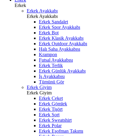
Erkek
Erkek Ayakkabı
Erkek Ayakkabı
Erkek Sandalet
Erkek Spor Ayakkabı
Erkek Bot
Erkek Klasik Ayakkabı
Erkek Outdoor Ayakkabı
Halı Saha Ayakkabısı
Krampon
Futsal Ayakkabısı
Erkek Terlik
Erkek Günlük Ayakkabı
İş Ayakkabısı
Tümünü Gör
Erkek Giyim
Erkek Giyim
Erkek Ceket
Erkek Gömlek
Erkek Tişört
Erkek Şort
Erkek Sweatshirt
Erkek Polar
Erkek Eşofman Takımı