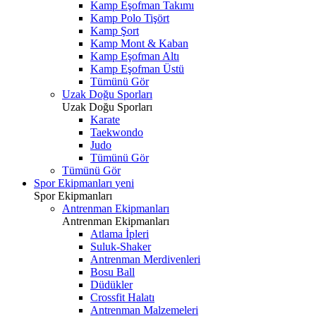
Kamp Eşofman Takımı
Kamp Polo Tişört
Kamp Şort
Kamp Mont & Kaban
Kamp Eşofman Altı
Kamp Eşofman Üstü
Tümünü Gör
Uzak Doğu Sporları
Uzak Doğu Sporları
Karate
Taekwondo
Judo
Tümünü Gör
Tümünü Gör
Spor Ekipmanları
yeni
Spor Ekipmanları
Antrenman Ekipmanları
Antrenman Ekipmanları
Atlama İpleri
Suluk-Shaker
Antrenman Merdivenleri
Bosu Ball
Düdükler
Crossfit Halatı
Antrenman Malzemeleri