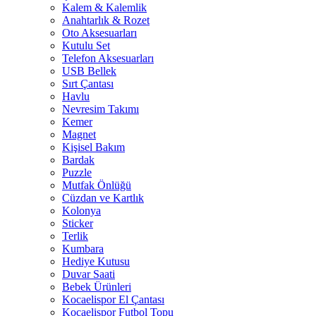
Kalem & Kalemlik
Anahtarlık & Rozet
Oto Aksesuarları
Kutulu Set
Telefon Aksesuarları
USB Bellek
Sırt Çantası
Havlu
Nevresim Takımı
Kemer
Magnet
Kişisel Bakım
Bardak
Puzzle
Mutfak Önlüğü
Cüzdan ve Kartlık
Kolonya
Sticker
Terlik
Kumbara
Hediye Kutusu
Duvar Saati
Bebek Ürünleri
Kocaelispor El Çantası
Kocaelispor Futbol Topu