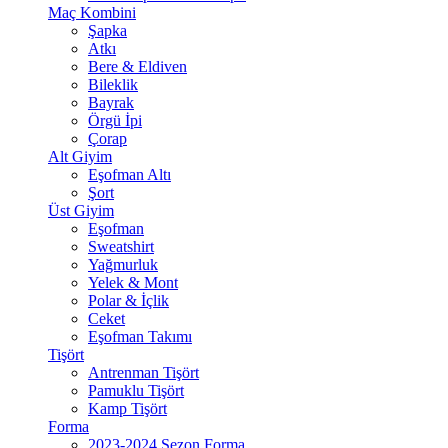
Maç Kombini
Şapka
Atkı
Bere & Eldiven
Bileklik
Bayrak
Örgü İpi
Çorap
Alt Giyim
Eşofman Altı
Şort
Üst Giyim
Eşofman
Sweatshirt
Yağmurluk
Yelek & Mont
Polar & İçlik
Ceket
Eşofman Takımı
Tişört
Antrenman Tişört
Pamuklu Tişört
Kamp Tişört
Forma
2023-2024 Sezon Forma