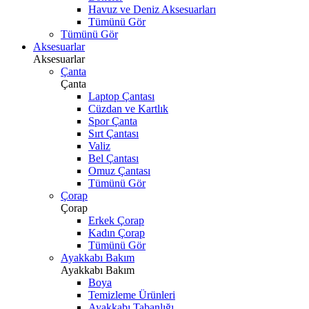
Havuz ve Deniz Aksesuarları
Tümünü Gör
Tümünü Gör
Aksesuarlar
Aksesuarlar
Çanta
Çanta
Laptop Çantası
Cüzdan ve Kartlık
Spor Çanta
Sırt Çantası
Valiz
Bel Çantası
Omuz Çantası
Tümünü Gör
Çorap
Çorap
Erkek Çorap
Kadın Çorap
Tümünü Gör
Ayakkabı Bakım
Ayakkabı Bakım
Boya
Temizleme Ürünleri
Ayakkabı Tabanlığı