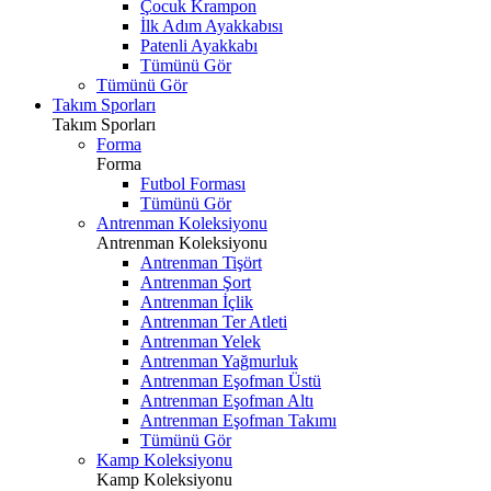
Çocuk Krampon
İlk Adım Ayakkabısı
Patenli Ayakkabı
Tümünü Gör
Tümünü Gör
Takım Sporları
Takım Sporları
Forma
Forma
Futbol Forması
Tümünü Gör
Antrenman Koleksiyonu
Antrenman Koleksiyonu
Antrenman Tişört
Antrenman Şort
Antrenman İçlik
Antrenman Ter Atleti
Antrenman Yelek
Antrenman Yağmurluk
Antrenman Eşofman Üstü
Antrenman Eşofman Altı
Antrenman Eşofman Takımı
Tümünü Gör
Kamp Koleksiyonu
Kamp Koleksiyonu