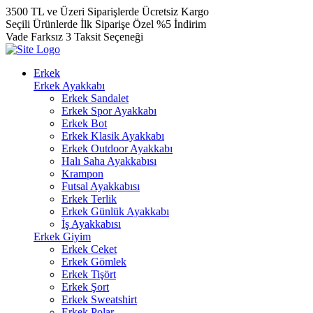
3500 TL ve Üzeri Siparişlerde Ücretsiz Kargo
Seçili Ürünlerde İlk Siparişe Özel %5 İndirim
Vade Farksız 3 Taksit Seçeneği
Erkek
Erkek Ayakkabı
Erkek Sandalet
Erkek Spor Ayakkabı
Erkek Bot
Erkek Klasik Ayakkabı
Erkek Outdoor Ayakkabı
Halı Saha Ayakkabısı
Krampon
Futsal Ayakkabısı
Erkek Terlik
Erkek Günlük Ayakkabı
İş Ayakkabısı
Erkek Giyim
Erkek Ceket
Erkek Gömlek
Erkek Tişört
Erkek Şort
Erkek Sweatshirt
Erkek Polar