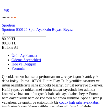
- %
0
Sportrun
Sportrun 050125 Spor Ayakkabı Boyası Beyaz
80,00
TL
80,00
TL
Birlikte Al
Ürün Açıklaması
Ödeme Seçenekleri
İade ve Değişim
Yorumlar
Çocuklarınızın halı saha performansını zirveye taşımak artık çok
daha kolay! Puma 107391 Future Play Tt Jr, yenilikçi tasarımı ve
üstün özellikleriyle saha içindeki başarıyı bir üst seviyeye çıkarıyor.
Hafif yapısı ve mükemmel zemin tutuşu sayesinde her adımda
kontrol ve hız sunan bu çocuk halı saha ayakkabısı beyaz Puma,
hem dayanıklılık hem de konforu bir arada sunuyor. Spor alışverişi
yaparken, dayanıklı ve ergonomik bir
çocuk halı saha ayakkabısı
tercih etmek çocukların sağlığı açısından oldukça faydalıdır.