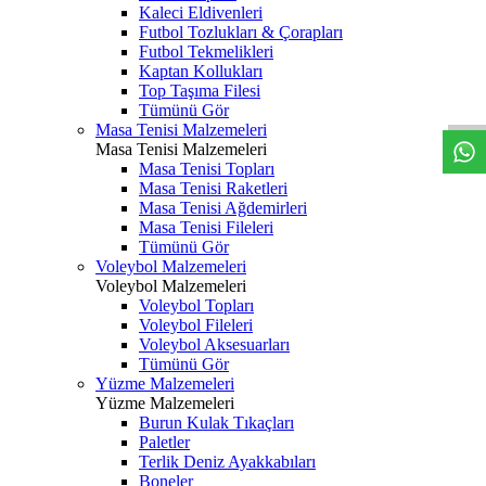
Kaleci Eldivenleri
Futbol Tozlukları & Çorapları
Futbol Tekmelikleri
Kaptan Kollukları
Top Taşıma Filesi
Tümünü Gör
Masa Tenisi Malzemeleri
Masa Tenisi Malzemeleri
Masa Tenisi Topları
Masa Tenisi Raketleri
Masa Tenisi Ağdemirleri
Masa Tenisi Fileleri
Tümünü Gör
Voleybol Malzemeleri
Voleybol Malzemeleri
Voleybol Topları
Voleybol Fileleri
Voleybol Aksesuarları
Tümünü Gör
Yüzme Malzemeleri
Yüzme Malzemeleri
Burun Kulak Tıkaçları
Paletler
Terlik Deniz Ayakkabıları
Boneler