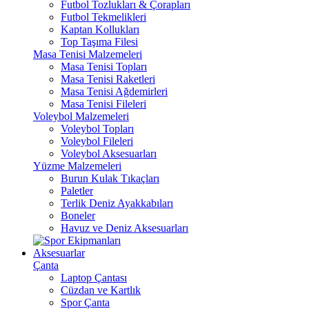
Futbol Tozlukları & Çorapları
Futbol Tekmelikleri
Kaptan Kollukları
Top Taşıma Filesi
Masa Tenisi Malzemeleri
Masa Tenisi Topları
Masa Tenisi Raketleri
Masa Tenisi Ağdemirleri
Masa Tenisi Fileleri
Voleybol Malzemeleri
Voleybol Topları
Voleybol Fileleri
Voleybol Aksesuarları
Yüzme Malzemeleri
Burun Kulak Tıkaçları
Paletler
Terlik Deniz Ayakkabıları
Boneler
Havuz ve Deniz Aksesuarları
Aksesuarlar
Çanta
Laptop Çantası
Cüzdan ve Kartlık
Spor Çanta