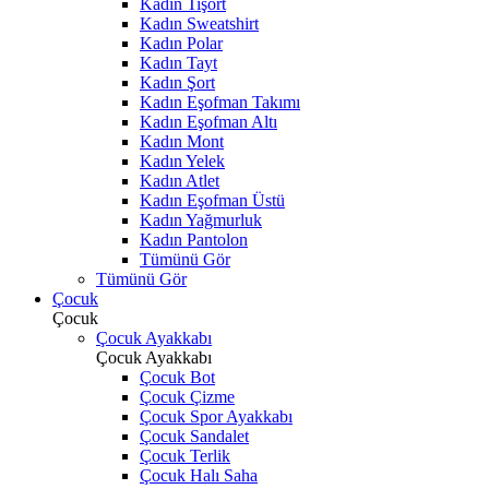
Kadın Tişört
Kadın Sweatshirt
Kadın Polar
Kadın Tayt
Kadın Şort
Kadın Eşofman Takımı
Kadın Eşofman Altı
Kadın Mont
Kadın Yelek
Kadın Atlet
Kadın Eşofman Üstü
Kadın Yağmurluk
Kadın Pantolon
Tümünü Gör
Tümünü Gör
Çocuk
Çocuk
Çocuk Ayakkabı
Çocuk Ayakkabı
Çocuk Bot
Çocuk Çizme
Çocuk Spor Ayakkabı
Çocuk Sandalet
Çocuk Terlik
Çocuk Halı Saha