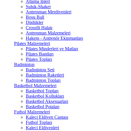
Atlama İpleri
Suluk-Shaker
Antrenman Merdivenleri
Bosu Ball
Düdükler
Crossfit Halatı
Antrenman Malzemeleri
Hakem - Antrenör Ekipmanları
Pilates Malzemeleri
Pilates Minderleri ve Matları
Pilates Bantları
Pilates Topları
Badminton
Badminton Seti
Badminton Raketleri
Badminton Topları
Basketbol Malzemeleri
Basketbol Topları
Basketbol Kollukları
Basketbol Aksesuarları
Basketbol Potaları
Futbol Malzemeleri
Kaleci Eldiven Çantası
Futbol Topları
Kaleci Eldivenleri