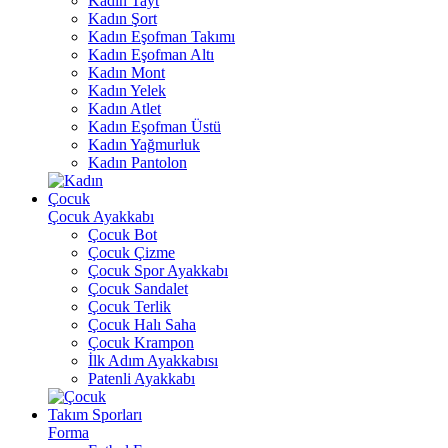
Kadın Tayt
Kadın Şort
Kadın Eşofman Takımı
Kadın Eşofman Altı
Kadın Mont
Kadın Yelek
Kadın Atlet
Kadın Eşofman Üstü
Kadın Yağmurluk
Kadın Pantolon
Çocuk
Çocuk Ayakkabı
Çocuk Bot
Çocuk Çizme
Çocuk Spor Ayakkabı
Çocuk Sandalet
Çocuk Terlik
Çocuk Halı Saha
Çocuk Krampon
İlk Adım Ayakkabısı
Patenli Ayakkabı
Takım Sporları
Forma