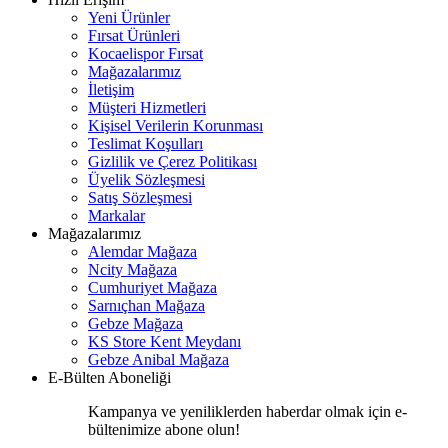
Yeni Ürünler
Fırsat Ürünleri
Kocaelispor Fırsat
Mağazalarımız
İletişim
Müşteri Hizmetleri
Kişisel Verilerin Korunması
Teslimat Koşulları
Gizlilik ve Çerez Politikası
Üyelik Sözleşmesi
Satış Sözleşmesi
Markalar
Mağazalarımız
Alemdar Mağaza
Ncity Mağaza
Cumhuriyet Mağaza
Sarnıçhan Mağaza
Gebze Mağaza
KS Store Kent Meydanı
Gebze Anibal Mağaza
E-Bülten Aboneliği
Kampanya ve yeniliklerden haberdar olmak için e-
bültenimize abone olun!