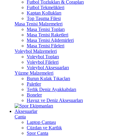
Futbol Tozlukları & Çorapları
Futbol Tekmelikleri
Kaptan Kollukları
Top Taşıma Filesi
Masa Tenisi Malzemeleri
Masa Tenisi Topları
Masa Tenisi Raketleri
Masa Tenisi Ağdemirleri
Masa Tenisi Fileleri
Voleybol Malzemeleri
Voleybol Topları
Voleybol Fileleri
Voleybol Aksesuarları
Yüzme Malzemeleri
Burun Kulak Tıkaçları
Paletler
Terlik Deniz Ayakkabıları
Boneler
Havuz ve Deniz Aksesuarları
Aksesuarlar
Çanta
Laptop Çantası
Cüzdan ve Kartlık
Spor Çanta