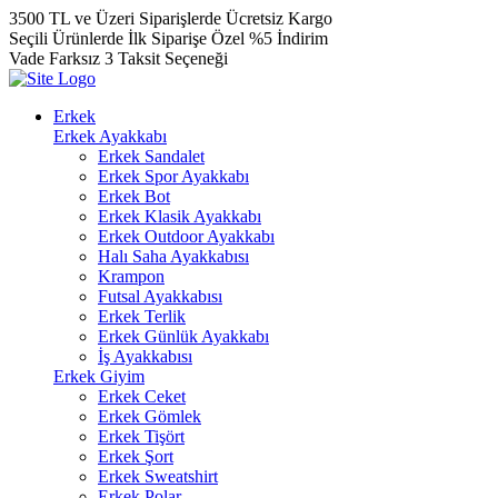
3500 TL ve Üzeri Siparişlerde Ücretsiz Kargo
Seçili Ürünlerde İlk Siparişe Özel %5 İndirim
Vade Farksız 3 Taksit Seçeneği
Erkek
Erkek Ayakkabı
Erkek Sandalet
Erkek Spor Ayakkabı
Erkek Bot
Erkek Klasik Ayakkabı
Erkek Outdoor Ayakkabı
Halı Saha Ayakkabısı
Krampon
Futsal Ayakkabısı
Erkek Terlik
Erkek Günlük Ayakkabı
İş Ayakkabısı
Erkek Giyim
Erkek Ceket
Erkek Gömlek
Erkek Tişört
Erkek Şort
Erkek Sweatshirt
Erkek Polar