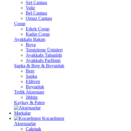
Sırt Çantası
Valiz
Bel Çantası
Omuz Çantası
Çorap
Erkek Çorap
Kadın Çorap
Ayakkabı Bakım
Boya
Temizleme Ürünleri
Ayakkabı Tabanlığı
Ayakkabı Parfümü
Şapka & Bere & Boyunluk
Bere
Şapka
Eldiven
Boyunluk
Terlik Aksesuarı
Jibbitz
Kaykay & Paten
Markalar
Kocaelispor
Aksesuarlar
Çakmak