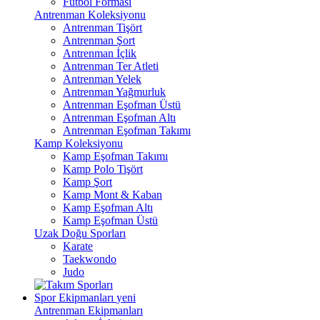
Futbol Forması
Antrenman Koleksiyonu
Antrenman Tişört
Antrenman Şort
Antrenman İçlik
Antrenman Ter Atleti
Antrenman Yelek
Antrenman Yağmurluk
Antrenman Eşofman Üstü
Antrenman Eşofman Altı
Antrenman Eşofman Takımı
Kamp Koleksiyonu
Kamp Eşofman Takımı
Kamp Polo Tişört
Kamp Şort
Kamp Mont & Kaban
Kamp Eşofman Altı
Kamp Eşofman Üstü
Uzak Doğu Sporları
Karate
Taekwondo
Judo
Spor Ekipmanları
yeni
Antrenman Ekipmanları