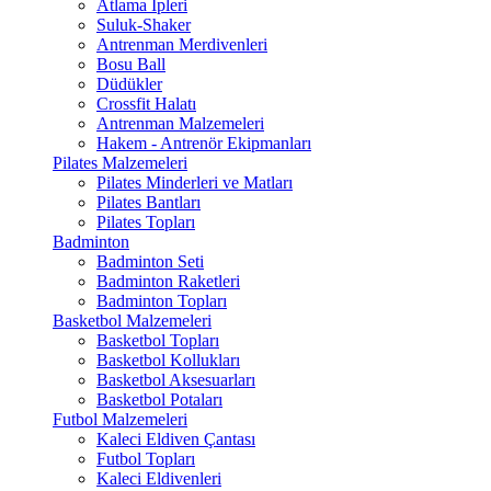
Atlama İpleri
Suluk-Shaker
Antrenman Merdivenleri
Bosu Ball
Düdükler
Crossfit Halatı
Antrenman Malzemeleri
Hakem - Antrenör Ekipmanları
Pilates Malzemeleri
Pilates Minderleri ve Matları
Pilates Bantları
Pilates Topları
Badminton
Badminton Seti
Badminton Raketleri
Badminton Topları
Basketbol Malzemeleri
Basketbol Topları
Basketbol Kollukları
Basketbol Aksesuarları
Basketbol Potaları
Futbol Malzemeleri
Kaleci Eldiven Çantası
Futbol Topları
Kaleci Eldivenleri