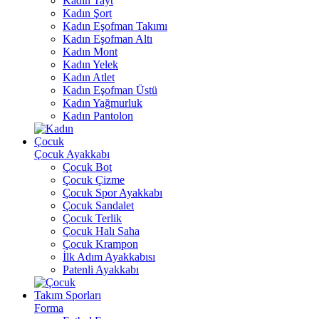
Kadın Tayt
Kadın Şort
Kadın Eşofman Takımı
Kadın Eşofman Altı
Kadın Mont
Kadın Yelek
Kadın Atlet
Kadın Eşofman Üstü
Kadın Yağmurluk
Kadın Pantolon
Çocuk
Çocuk Ayakkabı
Çocuk Bot
Çocuk Çizme
Çocuk Spor Ayakkabı
Çocuk Sandalet
Çocuk Terlik
Çocuk Halı Saha
Çocuk Krampon
İlk Adım Ayakkabısı
Patenli Ayakkabı
Takım Sporları
Forma