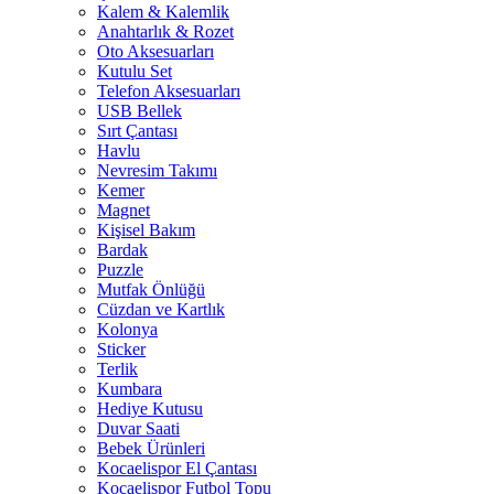
Kalem & Kalemlik
Anahtarlık & Rozet
Oto Aksesuarları
Kutulu Set
Telefon Aksesuarları
USB Bellek
Sırt Çantası
Havlu
Nevresim Takımı
Kemer
Magnet
Kişisel Bakım
Bardak
Puzzle
Mutfak Önlüğü
Cüzdan ve Kartlık
Kolonya
Sticker
Terlik
Kumbara
Hediye Kutusu
Duvar Saati
Bebek Ürünleri
Kocaelispor El Çantası
Kocaelispor Futbol Topu