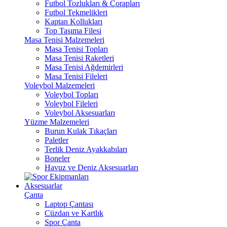
Futbol Tozlukları & Çorapları
Futbol Tekmelikleri
Kaptan Kollukları
Top Taşıma Filesi
Masa Tenisi Malzemeleri
Masa Tenisi Topları
Masa Tenisi Raketleri
Masa Tenisi Ağdemirleri
Masa Tenisi Fileleri
Voleybol Malzemeleri
Voleybol Topları
Voleybol Fileleri
Voleybol Aksesuarları
Yüzme Malzemeleri
Burun Kulak Tıkaçları
Paletler
Terlik Deniz Ayakkabıları
Boneler
Havuz ve Deniz Aksesuarları
Aksesuarlar
Çanta
Laptop Çantası
Cüzdan ve Kartlık
Spor Çanta