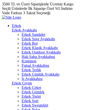
3500 TL ve Üzeri Siparişlerde Ücretsiz Kargo
Seçili Ürünlerde İlk Siparişe Özel %5 İndirim
Vade Farksız 3 Taksit Seçeneği
Erkek
Erkek Ayakkabı
Erkek Sandalet
Erkek Spor Ayakkabı
Erkek Bot
Erkek Klasik Ayakkabı
Erkek Outdoor Ayakkabı
Halı Saha Ayakkabısı
Krampon
Futsal Ayakkabısı
Erkek Terlik
Erkek Günlük Ayakkabı
İş Ayakkabısı
Erkek Giyim
Erkek Ceket
Erkek Gömlek
Erkek Tişört
Erkek Şort
Erkek Sweatshirt
Erkek Polar