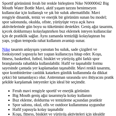
Sportif görünümü ferah bir renkle birleştiren Nike N0000042 Big
Mouth Water Bottle Mavi, aktif yaşam tarzını benimseyen
kullanıcılar için kullanışlı ve şık bir suluk alternatifidir. Mavi
rengiyle dinamik, temiz ve enerjik bir görünüm sunan bu model;
spor salonunda, okulda, ofiste, yürüyüşte veya açık hava
aktivitelerinde gün boyu su tüketimini destekler. Geniş ağız tasarımı,
içecek doldurmayı kolaylaştırırken buz eklemek isteyen kullanıcılar
için de pratiklik sağlar. Aynı zamanda temizliği kolaylaştıran bu
yapı, yoğun tempoda rahat kullanım avantajı sunar.
Nike
tasarım anlayışını yansıtan bu suluk, sade çizgileri ve
fonksiyonel yapısıyla her yaştan kullanıcıya hitap eder. Koşu,
fitness, basketbol, futbol, bisiklet ve yürüyüş gibi farklı spor
branşlarında rahatlıkla kullanılabilir. Hafif ve taşınabilir formu
sayesinde çantada yer kaplamadan taşınabilir. Mavi renkli tasarımı,
spor kombinlerine canlılık katarken günlük kullanımda da dikkat
çekici bir tamamlayıcı olur. Antrenman sırasında sıvı ihtiyacını pratik
şekilde karşılamak isteyenler için ideal bir seçimdir.
Ferah mavi rengiyle sportif ve enerjik görünüm
Big Mouth geniş ağız tasarımıyla kolay kullanım
Buz ekleme, doldurma ve temizleme açısından pratiktir
Spor salonu, okul, ofis ve outdoor kullanımına uygundur
Hafif yapısıyla kolay taşınabilir
Koşu, fitness, bisiklet ve yürüyüş aktiviteleri için idealdir