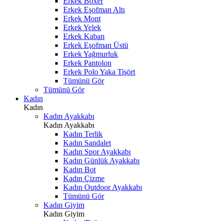
Erkek Boxer
Erkek Eşofman Altı
Erkek Mont
Erkek Yelek
Erkek Kaban
Erkek Eşofman Üstü
Erkek Yağmurluk
Erkek Pantolon
Erkek Polo Yaka Tişört
Tümünü Gör
Tümünü Gör
Kadın
Kadın
Kadın Ayakkabı
Kadın Ayakkabı
Kadın Terlik
Kadın Sandalet
Kadın Spor Ayakkabı
Kadın Günlük Ayakkabı
Kadın Bot
Kadın Çizme
Kadın Outdoor Ayakkabı
Tümünü Gör
Kadın Giyim
Kadın Giyim