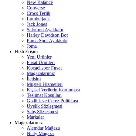
New Balance
Converse
Crocs Terlik
Lumberjack
Jack Jones
Salomon Ayakkabı
Harley Davidson Bot
Puma Spor Ayakkabı
Joma
Hızlı Erişim
Yeni Ürünler
Fırsat Ürünleri
Kocaelispor Fırsat
Mağazalarımız
İletişim
Müşteri Hizmetleri
Kişisel Verilerin Korunması
Teslimat Koşulları
Gizlilik ve Çerez Politikası
Üyelik Sözleşmesi
Satış Sözleşmesi
Markalar
Mağazalarımız
Alemdar Mağaza
Ncity Mağaza