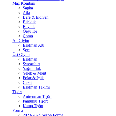
Maç Kombini
Şapka
Atkı
Bere & Eldiven
Bileklik
Bayrak
Örgü İpi
Çorap
Alt Giyim
Eşofman Altı
Şort
Üst Giyim
Eşofman
Sweatshirt
Yağmurluk
Yelek & Mont
Polar & İçlik
Ceket
Eşofman Takımı
Tişört
Antrenman Tişört
Pamuklu Tişört
Kamp Tişört
Forma
2023-2024 Sezon Forma