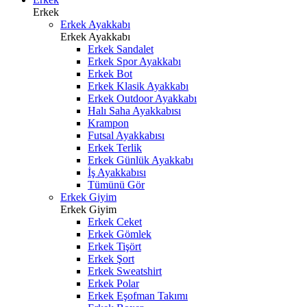
Erkek
Erkek Ayakkabı
Erkek Ayakkabı
Erkek Sandalet
Erkek Spor Ayakkabı
Erkek Bot
Erkek Klasik Ayakkabı
Erkek Outdoor Ayakkabı
Halı Saha Ayakkabısı
Krampon
Futsal Ayakkabısı
Erkek Terlik
Erkek Günlük Ayakkabı
İş Ayakkabısı
Tümünü Gör
Erkek Giyim
Erkek Giyim
Erkek Ceket
Erkek Gömlek
Erkek Tişört
Erkek Şort
Erkek Sweatshirt
Erkek Polar
Erkek Eşofman Takımı