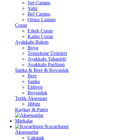
Sırt Çantası
Valiz
Bel Çantası
Omuz Çantası
Çorap
Erkek Çorap
Kadın Çorap
Ayakkabı Bakım
Boya
Temizleme Ürünleri
Ayakkabı Tabanlığı
Ayakkabı Parfümü
Şapka & Bere & Boyunluk
Bere
Şapka
Eldiven
Boyunluk
Terlik Aksesuarı
Jibbitz
Kaykay & Paten
Markalar
Kocaelispor
Aksesuarlar
Çakmak