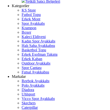
Yetkili Satıcı Belgeleri
Kategoriler
KS Store
Futbol Topu
Erkek Mont
Spor Ayakkabı
Krampon
Boxer
Kaleci Eldiveni
Kadın Spor Ayakkabı
Halı Saha Ayakkabısı
Basketbol Topu
Erkek Eşofman Takımı
Erkek Kaban
Outdoor Ayakkabı
Spor Çantası
Futsal Ayakkabısı
Markalar
Reebok Ayakkabı
Polo Ayakkabı
Diadora
Uhlsport
Vicco Spor Ayakkabı
Skechers
Caterpillar