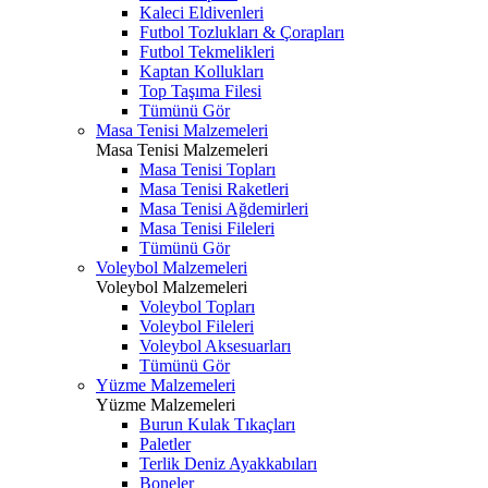
Kaleci Eldivenleri
Futbol Tozlukları & Çorapları
Futbol Tekmelikleri
Kaptan Kollukları
Top Taşıma Filesi
Tümünü Gör
Masa Tenisi Malzemeleri
Masa Tenisi Malzemeleri
Masa Tenisi Topları
Masa Tenisi Raketleri
Masa Tenisi Ağdemirleri
Masa Tenisi Fileleri
Tümünü Gör
Voleybol Malzemeleri
Voleybol Malzemeleri
Voleybol Topları
Voleybol Fileleri
Voleybol Aksesuarları
Tümünü Gör
Yüzme Malzemeleri
Yüzme Malzemeleri
Burun Kulak Tıkaçları
Paletler
Terlik Deniz Ayakkabıları
Boneler