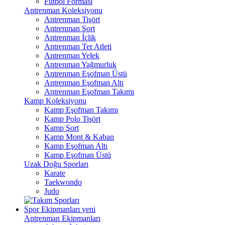
Futbol Forması
Antrenman Koleksiyonu
Antrenman Tişört
Antrenman Şort
Antrenman İçlik
Antrenman Ter Atleti
Antrenman Yelek
Antrenman Yağmurluk
Antrenman Eşofman Üstü
Antrenman Eşofman Altı
Antrenman Eşofman Takımı
Kamp Koleksiyonu
Kamp Eşofman Takımı
Kamp Polo Tişört
Kamp Şort
Kamp Mont & Kaban
Kamp Eşofman Altı
Kamp Eşofman Üstü
Uzak Doğu Sporları
Karate
Taekwondo
Judo
Spor Ekipmanları
yeni
Antrenman Ekipmanları