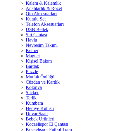
Kalem & Kalemlik
Anahtarlık & Rozet
Oto Aksesuarları
Kutulu Set
Telefon Aksesuarları
USB Bellek
Sırt Çantası
Havlu
Nevresim Takımı
Kemer
Magnet
Kişisel Bakım
Bardak
Puzzle
Mutfak Önlüğü
Cüzdan ve Kartlık
Kolonya
Sticker
Terlik
Kumbara
Hediye Kutusu
Duvar Saati
Bebek Ürünleri
Kocaelispor El Çantası
Kocaelispor Futbol Topu