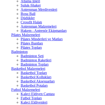
Atlama İpleri
Suluk-Shaker
Antrenman Merdivenleri
Bosu Ball
Düdükler
Crossfit Halatı
Antrenman Malzemeleri
Hakem - Antrenör Ekipmanları
Pilates Malzemeleri
Pilates Minderleri ve Matları
Pilates Bantları
Pilates Topları
Badminton
Badminton Seti
Badminton Raketleri
Badminton Topları
Basketbol Malzemeleri
Basketbol Topları
Basketbol Kollukları
Basketbol Aksesuarları
Basketbol Potaları
Futbol Malzemeleri
Kaleci Eldiven Çantası
Futbol Topları
Kaleci Eldivenleri