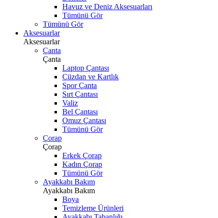
Havuz ve Deniz Aksesuarları
Tümünü Gör
Tümünü Gör
Aksesuarlar
Aksesuarlar
Çanta
Çanta
Laptop Çantası
Cüzdan ve Kartlık
Spor Çanta
Sırt Çantası
Valiz
Bel Çantası
Omuz Çantası
Tümünü Gör
Çorap
Çorap
Erkek Çorap
Kadın Çorap
Tümünü Gör
Ayakkabı Bakım
Ayakkabı Bakım
Boya
Temizleme Ürünleri
Ayakkabı Tabanlığı