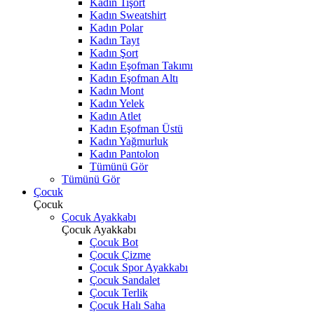
Kadın Tişört
Kadın Sweatshirt
Kadın Polar
Kadın Tayt
Kadın Şort
Kadın Eşofman Takımı
Kadın Eşofman Altı
Kadın Mont
Kadın Yelek
Kadın Atlet
Kadın Eşofman Üstü
Kadın Yağmurluk
Kadın Pantolon
Tümünü Gör
Tümünü Gör
Çocuk
Çocuk
Çocuk Ayakkabı
Çocuk Ayakkabı
Çocuk Bot
Çocuk Çizme
Çocuk Spor Ayakkabı
Çocuk Sandalet
Çocuk Terlik
Çocuk Halı Saha