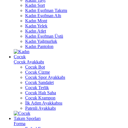
Kadın Tayt
Kadın Şort
Kadın Eşofman Takımı
Kadın Eşofman Altı
Kadın Mont
Kadın Yelek
Kadın Atlet
Kadın Eşofman Üstü
Kadın Yağmurluk
Kadın Pantolon
Çocuk
Çocuk Ayakkabı
Çocuk Bot
Çocuk Çizme
Çocuk Spor Ayakkabı
Çocuk Sandalet
Çocuk Terlik
Çocuk Halı Saha
Çocuk Krampon
İlk Adım Ayakkabısı
Patenli Ayakkabı
Takım Sporları
Forma