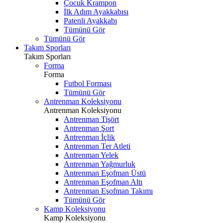
Çocuk Krampon
İlk Adım Ayakkabısı
Patenli Ayakkabı
Tümünü Gör
Tümünü Gör
Takım Sporları
Takım Sporları
Forma
Forma
Futbol Forması
Tümünü Gör
Antrenman Koleksiyonu
Antrenman Koleksiyonu
Antrenman Tişört
Antrenman Şort
Antrenman İçlik
Antrenman Ter Atleti
Antrenman Yelek
Antrenman Yağmurluk
Antrenman Eşofman Üstü
Antrenman Eşofman Altı
Antrenman Eşofman Takımı
Tümünü Gör
Kamp Koleksiyonu
Kamp Koleksiyonu