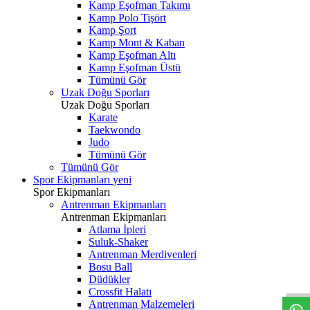
Kamp Eşofman Takımı
Kamp Polo Tişört
Kamp Şort
Kamp Mont & Kaban
Kamp Eşofman Altı
Kamp Eşofman Üstü
Tümünü Gör
Uzak Doğu Sporları
Uzak Doğu Sporları
Karate
Taekwondo
Judo
Tümünü Gör
Tümünü Gör
Spor Ekipmanları
yeni
Spor Ekipmanları
Antrenman Ekipmanları
Antrenman Ekipmanları
Atlama İpleri
Suluk-Shaker
Antrenman Merdivenleri
Bosu Ball
Düdükler
Crossfit Halatı
Antrenman Malzemeleri