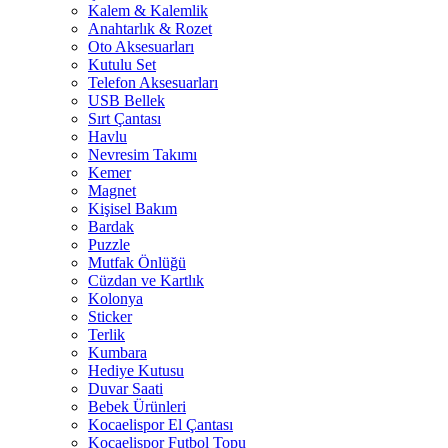
Kalem & Kalemlik
Anahtarlık & Rozet
Oto Aksesuarları
Kutulu Set
Telefon Aksesuarları
USB Bellek
Sırt Çantası
Havlu
Nevresim Takımı
Kemer
Magnet
Kişisel Bakım
Bardak
Puzzle
Mutfak Önlüğü
Cüzdan ve Kartlık
Kolonya
Sticker
Terlik
Kumbara
Hediye Kutusu
Duvar Saati
Bebek Ürünleri
Kocaelispor El Çantası
Kocaelispor Futbol Topu