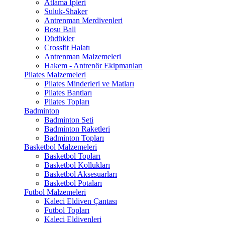
Atlama İpleri
Suluk-Shaker
Antrenman Merdivenleri
Bosu Ball
Düdükler
Crossfit Halatı
Antrenman Malzemeleri
Hakem - Antrenör Ekipmanları
Pilates Malzemeleri
Pilates Minderleri ve Matları
Pilates Bantları
Pilates Topları
Badminton
Badminton Seti
Badminton Raketleri
Badminton Topları
Basketbol Malzemeleri
Basketbol Topları
Basketbol Kollukları
Basketbol Aksesuarları
Basketbol Potaları
Futbol Malzemeleri
Kaleci Eldiven Çantası
Futbol Topları
Kaleci Eldivenleri