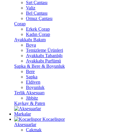
Sırt Çantası
Valiz
Bel Çantası
Omuz Çantası
Çorap
Erkek Çorap
Kadın Çorap
Ayakkabı Bakım
Boya
Temizleme Ürünleri
Ayakkabı Tabanlığı
Ayakkabı Parfümü
Şapka & Bere & Boyunluk
Bere
Şapka
Eldiven
Boyunluk
Terlik Aksesuarı
Jibbitz
Kaykay & Paten
Markalar
Kocaelispor
Aksesuarlar
Çakmak