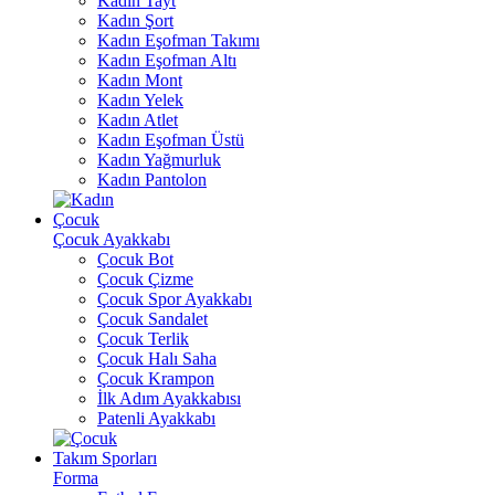
Kadın Tayt
Kadın Şort
Kadın Eşofman Takımı
Kadın Eşofman Altı
Kadın Mont
Kadın Yelek
Kadın Atlet
Kadın Eşofman Üstü
Kadın Yağmurluk
Kadın Pantolon
Çocuk
Çocuk Ayakkabı
Çocuk Bot
Çocuk Çizme
Çocuk Spor Ayakkabı
Çocuk Sandalet
Çocuk Terlik
Çocuk Halı Saha
Çocuk Krampon
İlk Adım Ayakkabısı
Patenli Ayakkabı
Takım Sporları
Forma