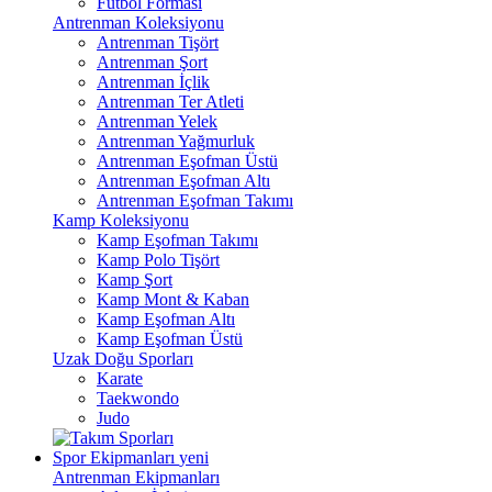
Futbol Forması
Antrenman Koleksiyonu
Antrenman Tişört
Antrenman Şort
Antrenman İçlik
Antrenman Ter Atleti
Antrenman Yelek
Antrenman Yağmurluk
Antrenman Eşofman Üstü
Antrenman Eşofman Altı
Antrenman Eşofman Takımı
Kamp Koleksiyonu
Kamp Eşofman Takımı
Kamp Polo Tişört
Kamp Şort
Kamp Mont & Kaban
Kamp Eşofman Altı
Kamp Eşofman Üstü
Uzak Doğu Sporları
Karate
Taekwondo
Judo
Spor Ekipmanları
yeni
Antrenman Ekipmanları