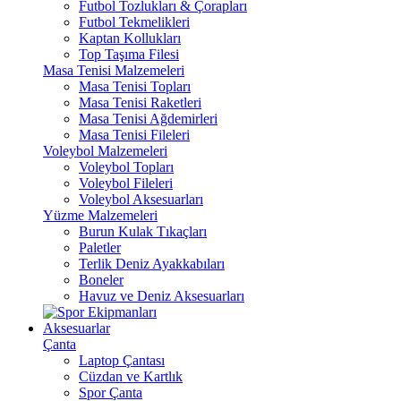
Futbol Tozlukları & Çorapları
Futbol Tekmelikleri
Kaptan Kollukları
Top Taşıma Filesi
Masa Tenisi Malzemeleri
Masa Tenisi Topları
Masa Tenisi Raketleri
Masa Tenisi Ağdemirleri
Masa Tenisi Fileleri
Voleybol Malzemeleri
Voleybol Topları
Voleybol Fileleri
Voleybol Aksesuarları
Yüzme Malzemeleri
Burun Kulak Tıkaçları
Paletler
Terlik Deniz Ayakkabıları
Boneler
Havuz ve Deniz Aksesuarları
Aksesuarlar
Çanta
Laptop Çantası
Cüzdan ve Kartlık
Spor Çanta