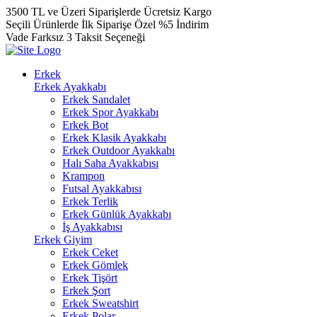
3500 TL ve Üzeri Siparişlerde Ücretsiz Kargo
Seçili Ürünlerde İlk Siparişe Özel %5 İndirim
Vade Farksız 3 Taksit Seçeneği
Erkek
Erkek Ayakkabı
Erkek Sandalet
Erkek Spor Ayakkabı
Erkek Bot
Erkek Klasik Ayakkabı
Erkek Outdoor Ayakkabı
Halı Saha Ayakkabısı
Krampon
Futsal Ayakkabısı
Erkek Terlik
Erkek Günlük Ayakkabı
İş Ayakkabısı
Erkek Giyim
Erkek Ceket
Erkek Gömlek
Erkek Tişört
Erkek Şort
Erkek Sweatshirt
Erkek Polar