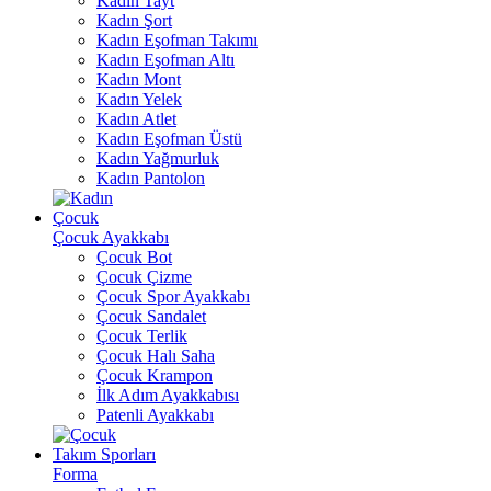
Kadın Tayt
Kadın Şort
Kadın Eşofman Takımı
Kadın Eşofman Altı
Kadın Mont
Kadın Yelek
Kadın Atlet
Kadın Eşofman Üstü
Kadın Yağmurluk
Kadın Pantolon
Çocuk
Çocuk Ayakkabı
Çocuk Bot
Çocuk Çizme
Çocuk Spor Ayakkabı
Çocuk Sandalet
Çocuk Terlik
Çocuk Halı Saha
Çocuk Krampon
İlk Adım Ayakkabısı
Patenli Ayakkabı
Takım Sporları
Forma