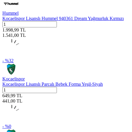
Hummel
Kocaelispor Lisanslı Hummel 940361 Dream Yağmurluk Kırmızı
1.998,99
TL
1.541,00
TL
- %
32
Kocaelispor
Kocaelispor Lisanslı Parçalı Bebek Forma Yeşil-Siyah
649,99
TL
441,00
TL
- %
0