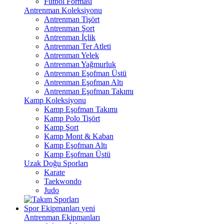
Futbol Forması
Antrenman Koleksiyonu
Antrenman Tişört
Antrenman Şort
Antrenman İçlik
Antrenman Ter Atleti
Antrenman Yelek
Antrenman Yağmurluk
Antrenman Eşofman Üstü
Antrenman Eşofman Altı
Antrenman Eşofman Takımı
Kamp Koleksiyonu
Kamp Eşofman Takımı
Kamp Polo Tişört
Kamp Şort
Kamp Mont & Kaban
Kamp Eşofman Altı
Kamp Eşofman Üstü
Uzak Doğu Sporları
Karate
Taekwondo
Judo
Spor Ekipmanları
yeni
Antrenman Ekipmanları