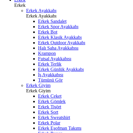
Erkek
Erkek Ayakkabı
Erkek Ayakkabı
Erkek Sandalet
Erkek Spor Ayakkabı
Erkek Bot
Erkek Klasik Ayakkabı
Erkek Outdoor Ayakkabı
Halı Saha Ayakkabısı
Krampon
Futsal Ayakkabısı
Erkek Terlik
Erkek Günlük Ayakkabı
İş Ayakkabısı
Tümünü Gör
Erkek Giyim
Erkek Giyim
Erkek Ceket
Erkek Gömlek
Erkek Tişört
Erkek Şort
Erkek Sweatshirt
Erkek Polar
Erkek Eşofman Takımı