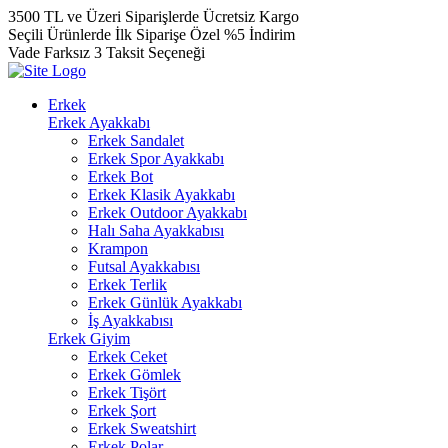
3500 TL ve Üzeri Siparişlerde Ücretsiz Kargo
Seçili Ürünlerde İlk Siparişe Özel %5 İndirim
Vade Farksız 3 Taksit Seçeneği
Erkek
Erkek Ayakkabı
Erkek Sandalet
Erkek Spor Ayakkabı
Erkek Bot
Erkek Klasik Ayakkabı
Erkek Outdoor Ayakkabı
Halı Saha Ayakkabısı
Krampon
Futsal Ayakkabısı
Erkek Terlik
Erkek Günlük Ayakkabı
İş Ayakkabısı
Erkek Giyim
Erkek Ceket
Erkek Gömlek
Erkek Tişört
Erkek Şort
Erkek Sweatshirt
Erkek Polar