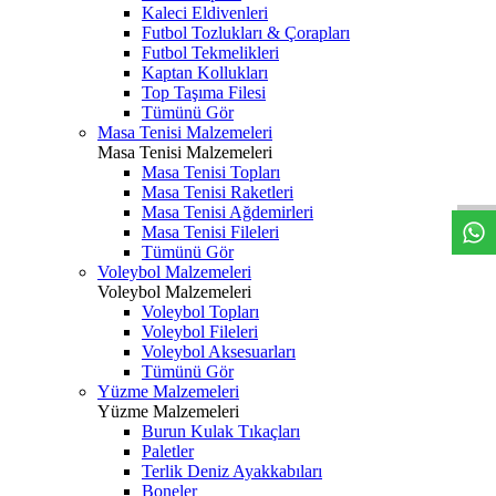
Kaleci Eldivenleri
Futbol Tozlukları & Çorapları
Futbol Tekmelikleri
Kaptan Kollukları
Top Taşıma Filesi
Tümünü Gör
Masa Tenisi Malzemeleri
Masa Tenisi Malzemeleri
Masa Tenisi Topları
Masa Tenisi Raketleri
Masa Tenisi Ağdemirleri
Masa Tenisi Fileleri
Tümünü Gör
Voleybol Malzemeleri
Voleybol Malzemeleri
Voleybol Topları
Voleybol Fileleri
Voleybol Aksesuarları
Tümünü Gör
Yüzme Malzemeleri
Yüzme Malzemeleri
Burun Kulak Tıkaçları
Paletler
Terlik Deniz Ayakkabıları
Boneler