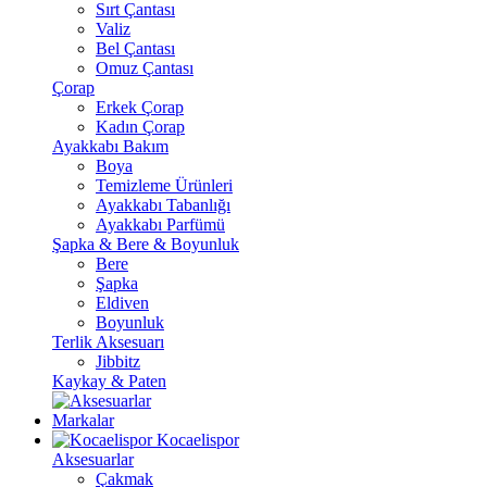
Sırt Çantası
Valiz
Bel Çantası
Omuz Çantası
Çorap
Erkek Çorap
Kadın Çorap
Ayakkabı Bakım
Boya
Temizleme Ürünleri
Ayakkabı Tabanlığı
Ayakkabı Parfümü
Şapka & Bere & Boyunluk
Bere
Şapka
Eldiven
Boyunluk
Terlik Aksesuarı
Jibbitz
Kaykay & Paten
Markalar
Kocaelispor
Aksesuarlar
Çakmak