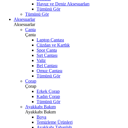
Havuz ve Deniz Aksesuarları
Tümünü Gör
Tümünü Gör
Aksesuarlar
Aksesuarlar
Çanta
Çanta
Laptop Çantası
Cüzdan ve Kartlık
Spor Çanta
Sırt Çantası
Valiz
Bel Çantası
Omuz Çantası
Tümünü Gör
Çorap
Çorap
Erkek Çorap
Kadın Çorap
Tümünü Gör
Ayakkabı Bakım
Ayakkabı Bakım
Boya
Temizleme Ürünleri
Ayakkabı Tabanlığı