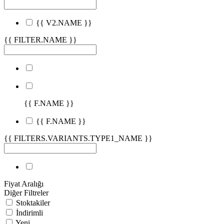
{{ V2.NAME }}
{{ FILTER.NAME }}
{{ F.NAME }}
{{ F.NAME }}
{{ FILTERS.VARIANTS.TYPE1_NAME }}
Fiyat Aralığı
Diğer Filtreler
Stoktakiler
İndirimli
Yeni