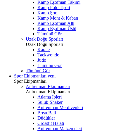
Kamp Eşofman Takımı
Kamp Polo Tişört
Kamp Şort
Kamp Mont & Kaban
Kamp Eşofman Altı
Kamp Eşofman Üstü
Tümünü Gör
Uzak Doğu Sporları
Uzak Doğu Sporları
Karate
Taekwondo
Judo
Tümünü Gör
Tümünü Gör
Spor Ekipmanları
yeni
Spor Ekipmanları
Antrenman Ekipmanları
Antrenman Ekipmanları
Atlama İpleri
Suluk-Shaker
Antrenman Merdivenleri
Bosu Ball
Düdükler
Crossfit Halatı
Antrenman Malzemeleri