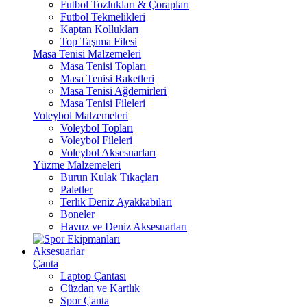
Futbol Tozlukları & Çorapları
Futbol Tekmelikleri
Kaptan Kollukları
Top Taşıma Filesi
Masa Tenisi Malzemeleri
Masa Tenisi Topları
Masa Tenisi Raketleri
Masa Tenisi Ağdemirleri
Masa Tenisi Fileleri
Voleybol Malzemeleri
Voleybol Topları
Voleybol Fileleri
Voleybol Aksesuarları
Yüzme Malzemeleri
Burun Kulak Tıkaçları
Paletler
Terlik Deniz Ayakkabıları
Boneler
Havuz ve Deniz Aksesuarları
Aksesuarlar
Çanta
Laptop Çantası
Cüzdan ve Kartlık
Spor Çanta