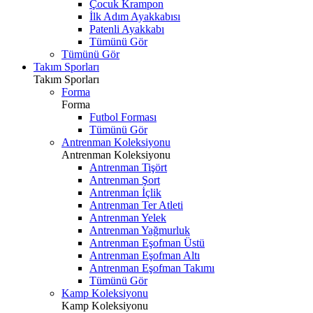
Çocuk Krampon
İlk Adım Ayakkabısı
Patenli Ayakkabı
Tümünü Gör
Tümünü Gör
Takım Sporları
Takım Sporları
Forma
Forma
Futbol Forması
Tümünü Gör
Antrenman Koleksiyonu
Antrenman Koleksiyonu
Antrenman Tişört
Antrenman Şort
Antrenman İçlik
Antrenman Ter Atleti
Antrenman Yelek
Antrenman Yağmurluk
Antrenman Eşofman Üstü
Antrenman Eşofman Altı
Antrenman Eşofman Takımı
Tümünü Gör
Kamp Koleksiyonu
Kamp Koleksiyonu