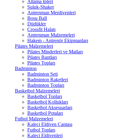
Atlama İpleri
Suluk-Shaker
Antrenman Merdivenleri
Bosu Ball
Düdükler
Crossfit Halatı
Antrenman Malzemeleri
Hakem - Antrenör Ekipmanları
Pilates Malzemeleri
Pilates Minderleri ve Matları
Pilates Bantları
Pilates Topları
Badminton
Badminton Seti
Badminton Raketleri
Badminton Topları
Basketbol Malzemeleri
Basketbol Topları
Basketbol Kollukları
Basketbol Aksesuarları
Basketbol Potaları
Futbol Malzemeleri
Kaleci Eldiven Çantası
Futbol Topları
Kaleci Eldivenleri