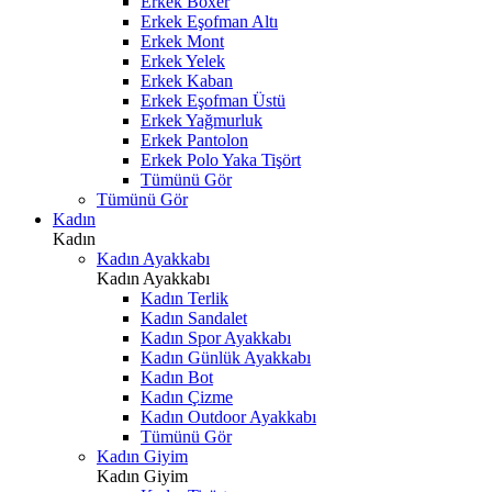
Erkek Boxer
Erkek Eşofman Altı
Erkek Mont
Erkek Yelek
Erkek Kaban
Erkek Eşofman Üstü
Erkek Yağmurluk
Erkek Pantolon
Erkek Polo Yaka Tişört
Tümünü Gör
Tümünü Gör
Kadın
Kadın
Kadın Ayakkabı
Kadın Ayakkabı
Kadın Terlik
Kadın Sandalet
Kadın Spor Ayakkabı
Kadın Günlük Ayakkabı
Kadın Bot
Kadın Çizme
Kadın Outdoor Ayakkabı
Tümünü Gör
Kadın Giyim
Kadın Giyim