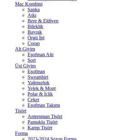
Maç Kombini
Şapka
Atkı
Bere & Eldiven
Bileklik
Bayrak
Örgü İpi
Çorap
Alt Giyim
Eşofman Altı
Şort
Üst Giyim
Eşofman
Sweatshirt
Yağmurluk
Yelek & Mont
Polar & İçlik
Ceket
Eşofman Takımı
Tişört
Antrenman Tişört
Pamuklu Tişört
Kamp Tişört
Forma
2023-2024 Sezon Forma