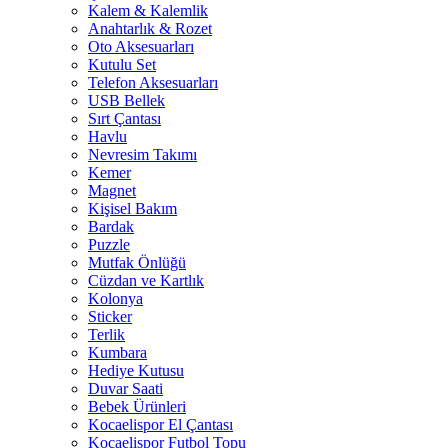
Kalem & Kalemlik
Anahtarlık & Rozet
Oto Aksesuarları
Kutulu Set
Telefon Aksesuarları
USB Bellek
Sırt Çantası
Havlu
Nevresim Takımı
Kemer
Magnet
Kişisel Bakım
Bardak
Puzzle
Mutfak Önlüğü
Cüzdan ve Kartlık
Kolonya
Sticker
Terlik
Kumbara
Hediye Kutusu
Duvar Saati
Bebek Ürünleri
Kocaelispor El Çantası
Kocaelispor Futbol Topu