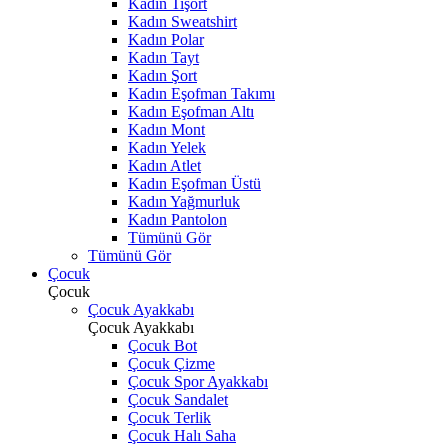
Kadın Tişört
Kadın Sweatshirt
Kadın Polar
Kadın Tayt
Kadın Şort
Kadın Eşofman Takımı
Kadın Eşofman Altı
Kadın Mont
Kadın Yelek
Kadın Atlet
Kadın Eşofman Üstü
Kadın Yağmurluk
Kadın Pantolon
Tümünü Gör
Tümünü Gör
Çocuk
Çocuk
Çocuk Ayakkabı
Çocuk Ayakkabı
Çocuk Bot
Çocuk Çizme
Çocuk Spor Ayakkabı
Çocuk Sandalet
Çocuk Terlik
Çocuk Halı Saha