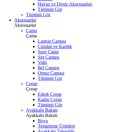
Havuz ve Deniz Aksesuarları
Tümünü Gör
Tümünü Gör
Aksesuarlar
Aksesuarlar
Çanta
Çanta
Laptop Çantası
Cüzdan ve Kartlık
Spor Çanta
Sırt Çantası
Valiz
Bel Çantası
Omuz Çantası
Tümünü Gör
Çorap
Çorap
Erkek Çorap
Kadın Çorap
Tümünü Gör
Ayakkabı Bakım
Ayakkabı Bakım
Boya
Temizleme Ürünleri
Ayakkabı Tabanlığı