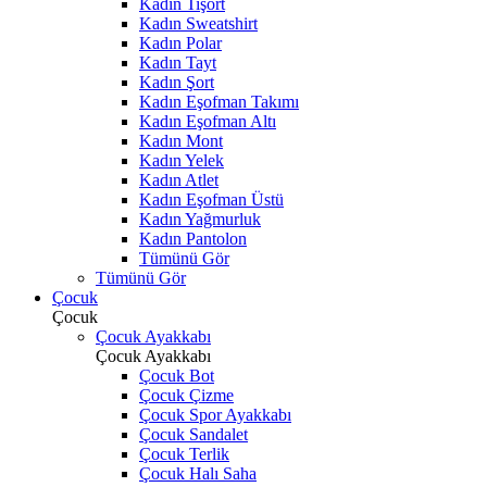
Kadın Tişört
Kadın Sweatshirt
Kadın Polar
Kadın Tayt
Kadın Şort
Kadın Eşofman Takımı
Kadın Eşofman Altı
Kadın Mont
Kadın Yelek
Kadın Atlet
Kadın Eşofman Üstü
Kadın Yağmurluk
Kadın Pantolon
Tümünü Gör
Tümünü Gör
Çocuk
Çocuk
Çocuk Ayakkabı
Çocuk Ayakkabı
Çocuk Bot
Çocuk Çizme
Çocuk Spor Ayakkabı
Çocuk Sandalet
Çocuk Terlik
Çocuk Halı Saha