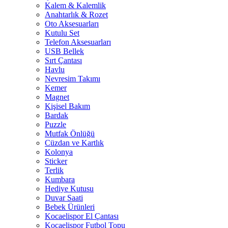
Kalem & Kalemlik
Anahtarlık & Rozet
Oto Aksesuarları
Kutulu Set
Telefon Aksesuarları
USB Bellek
Sırt Çantası
Havlu
Nevresim Takımı
Kemer
Magnet
Kişisel Bakım
Bardak
Puzzle
Mutfak Önlüğü
Cüzdan ve Kartlık
Kolonya
Sticker
Terlik
Kumbara
Hediye Kutusu
Duvar Saati
Bebek Ürünleri
Kocaelispor El Çantası
Kocaelispor Futbol Topu