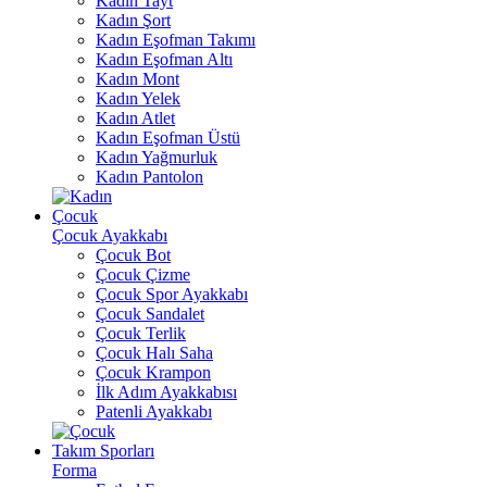
Kadın Tayt
Kadın Şort
Kadın Eşofman Takımı
Kadın Eşofman Altı
Kadın Mont
Kadın Yelek
Kadın Atlet
Kadın Eşofman Üstü
Kadın Yağmurluk
Kadın Pantolon
Çocuk
Çocuk Ayakkabı
Çocuk Bot
Çocuk Çizme
Çocuk Spor Ayakkabı
Çocuk Sandalet
Çocuk Terlik
Çocuk Halı Saha
Çocuk Krampon
İlk Adım Ayakkabısı
Patenli Ayakkabı
Takım Sporları
Forma