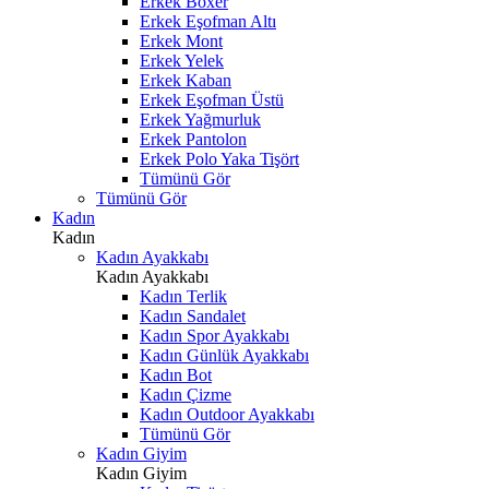
Erkek Boxer
Erkek Eşofman Altı
Erkek Mont
Erkek Yelek
Erkek Kaban
Erkek Eşofman Üstü
Erkek Yağmurluk
Erkek Pantolon
Erkek Polo Yaka Tişört
Tümünü Gör
Tümünü Gör
Kadın
Kadın
Kadın Ayakkabı
Kadın Ayakkabı
Kadın Terlik
Kadın Sandalet
Kadın Spor Ayakkabı
Kadın Günlük Ayakkabı
Kadın Bot
Kadın Çizme
Kadın Outdoor Ayakkabı
Tümünü Gör
Kadın Giyim
Kadın Giyim