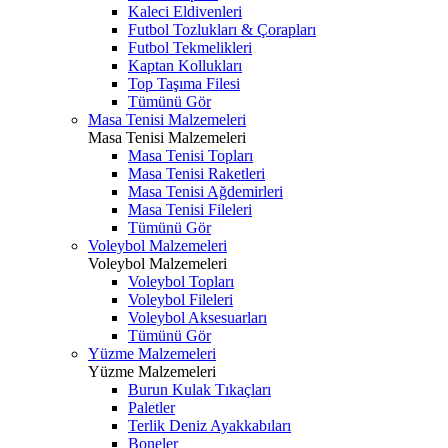
Kaleci Eldivenleri
Futbol Tozlukları & Çorapları
Futbol Tekmelikleri
Kaptan Kollukları
Top Taşıma Filesi
Tümünü Gör
Masa Tenisi Malzemeleri
Masa Tenisi Malzemeleri
Masa Tenisi Topları
Masa Tenisi Raketleri
Masa Tenisi Ağdemirleri
Masa Tenisi Fileleri
Tümünü Gör
Voleybol Malzemeleri
Voleybol Malzemeleri
Voleybol Topları
Voleybol Fileleri
Voleybol Aksesuarları
Tümünü Gör
Yüzme Malzemeleri
Yüzme Malzemeleri
Burun Kulak Tıkaçları
Paletler
Terlik Deniz Ayakkabıları
Boneler