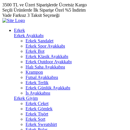
3500 TL ve Üzeri Siparişlerde Ücretsiz Kargo
Seçili Ürünlerde İlk Siparişe Özel %5 İndirim
Vade Farksız 3 Taksit Seçeneği
Erkek
Erkek Ayakkabı
Erkek Sandalet
Erkek Spor Ayakkabı
Erkek Bot
Erkek Klasik Ayakkabı
Erkek Outdoor Ayakkabı
Halı Saha Ayakkabısı
Krampon
Futsal Ayakkabısı
Erkek Terlik
Erkek Günlük Ayakkabı
İş Ayakkabısı
Erkek Giyim
Erkek Ceket
Erkek Gömlek
Erkek Tişört
Erkek Şort
Erkek Sweatshirt
Erkek Polar