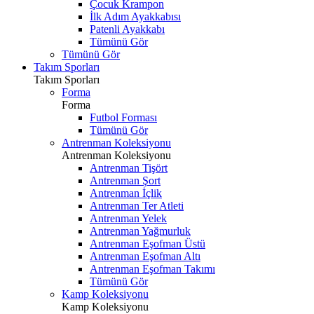
Çocuk Krampon
İlk Adım Ayakkabısı
Patenli Ayakkabı
Tümünü Gör
Tümünü Gör
Takım Sporları
Takım Sporları
Forma
Forma
Futbol Forması
Tümünü Gör
Antrenman Koleksiyonu
Antrenman Koleksiyonu
Antrenman Tişört
Antrenman Şort
Antrenman İçlik
Antrenman Ter Atleti
Antrenman Yelek
Antrenman Yağmurluk
Antrenman Eşofman Üstü
Antrenman Eşofman Altı
Antrenman Eşofman Takımı
Tümünü Gör
Kamp Koleksiyonu
Kamp Koleksiyonu