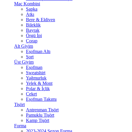
Maç Kombini
Şapka
Atkı
Bere & Eldiven
Bileklik
Bayrak
Örgü İpi
Çorap
Alt Giyim
Eşofman Altı
Şort
Üst Giyim
Eşofman
Sweatshirt
Yağmurluk
Yelek & Mont
Polar & İçlik
Ceket
Eşofman Takımı
Tişört
Antrenman Tişört
Pamuklu Tişört
Kamp Tişört
Forma
2023-2024 Sezon Forma