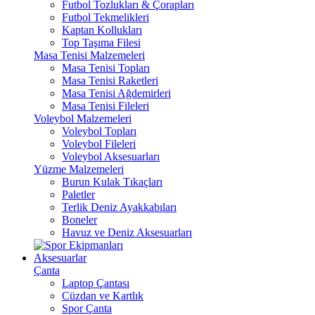
Futbol Tozlukları & Çorapları
Futbol Tekmelikleri
Kaptan Kollukları
Top Taşıma Filesi
Masa Tenisi Malzemeleri
Masa Tenisi Topları
Masa Tenisi Raketleri
Masa Tenisi Ağdemirleri
Masa Tenisi Fileleri
Voleybol Malzemeleri
Voleybol Topları
Voleybol Fileleri
Voleybol Aksesuarları
Yüzme Malzemeleri
Burun Kulak Tıkaçları
Paletler
Terlik Deniz Ayakkabıları
Boneler
Havuz ve Deniz Aksesuarları
Aksesuarlar
Çanta
Laptop Çantası
Cüzdan ve Kartlık
Spor Çanta