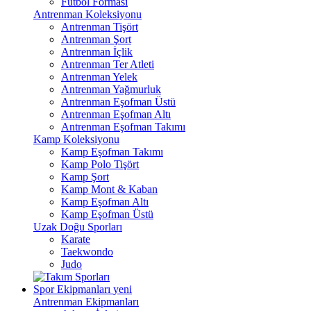
Futbol Forması
Antrenman Koleksiyonu
Antrenman Tişört
Antrenman Şort
Antrenman İçlik
Antrenman Ter Atleti
Antrenman Yelek
Antrenman Yağmurluk
Antrenman Eşofman Üstü
Antrenman Eşofman Altı
Antrenman Eşofman Takımı
Kamp Koleksiyonu
Kamp Eşofman Takımı
Kamp Polo Tişört
Kamp Şort
Kamp Mont & Kaban
Kamp Eşofman Altı
Kamp Eşofman Üstü
Uzak Doğu Sporları
Karate
Taekwondo
Judo
Spor Ekipmanları
yeni
Antrenman Ekipmanları