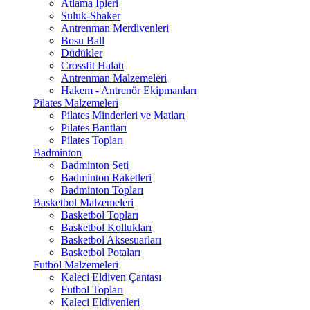
Atlama İpleri
Suluk-Shaker
Antrenman Merdivenleri
Bosu Ball
Düdükler
Crossfit Halatı
Antrenman Malzemeleri
Hakem - Antrenör Ekipmanları
Pilates Malzemeleri
Pilates Minderleri ve Matları
Pilates Bantları
Pilates Topları
Badminton
Badminton Seti
Badminton Raketleri
Badminton Topları
Basketbol Malzemeleri
Basketbol Topları
Basketbol Kollukları
Basketbol Aksesuarları
Basketbol Potaları
Futbol Malzemeleri
Kaleci Eldiven Çantası
Futbol Topları
Kaleci Eldivenleri