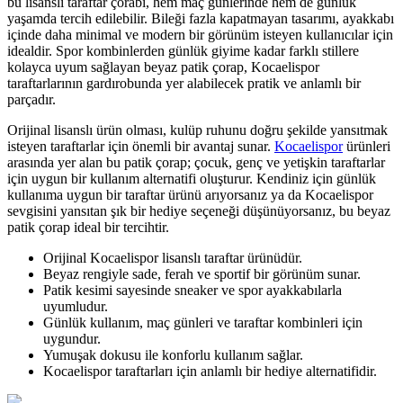
bu lisanslı taraftar çorabı, hem maç günlerinde hem de günlük
yaşamda tercih edilebilir. Bileği fazla kapatmayan tasarımı, ayakkabı
içinde daha minimal ve modern bir görünüm isteyen kullanıcılar için
idealdir. Spor kombinlerden günlük giyime kadar farklı stillere
kolayca uyum sağlayan beyaz patik çorap, Kocaelispor
taraftarlarının gardırobunda yer alabilecek pratik ve anlamlı bir
parçadır.
Orijinal lisanslı ürün olması, kulüp ruhunu doğru şekilde yansıtmak
isteyen taraftarlar için önemli bir avantaj sunar.
Kocaelispor
ürünleri
arasında yer alan bu patik çorap; çocuk, genç ve yetişkin taraftarlar
için uygun bir kullanım alternatifi oluşturur. Kendiniz için günlük
kullanıma uygun bir taraftar ürünü arıyorsanız ya da Kocaelispor
sevgisini yansıtan şık bir hediye seçeneği düşünüyorsanız, bu beyaz
patik çorap ideal bir tercihtir.
Orijinal Kocaelispor lisanslı taraftar ürünüdür.
Beyaz rengiyle sade, ferah ve sportif bir görünüm sunar.
Patik kesimi sayesinde sneaker ve spor ayakkabılarla
uyumludur.
Günlük kullanım, maç günleri ve taraftar kombinleri için
uygundur.
Yumuşak dokusu ile konforlu kullanım sağlar.
Kocaelispor taraftarları için anlamlı bir hediye alternatifidir.