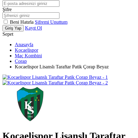
Şifre
Beni Hatırla
Şifremi Unuttum
Kayıt Ol
Giriş Yap
Sepet
Anasayfa
Kocaelispor
Maç Kombini
Çorap
Kocaelispor Lisanslı Taraftar Patik Çorap Beyaz
Kocaelispor Lisanslı Taraftar