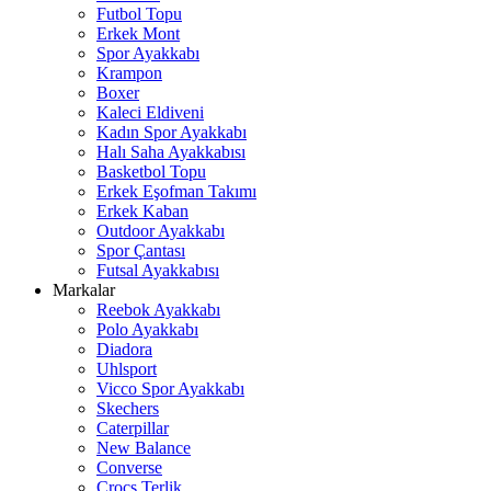
Futbol Topu
Erkek Mont
Spor Ayakkabı
Krampon
Boxer
Kaleci Eldiveni
Kadın Spor Ayakkabı
Halı Saha Ayakkabısı
Basketbol Topu
Erkek Eşofman Takımı
Erkek Kaban
Outdoor Ayakkabı
Spor Çantası
Futsal Ayakkabısı
Markalar
Reebok Ayakkabı
Polo Ayakkabı
Diadora
Uhlsport
Vicco Spor Ayakkabı
Skechers
Caterpillar
New Balance
Converse
Crocs Terlik