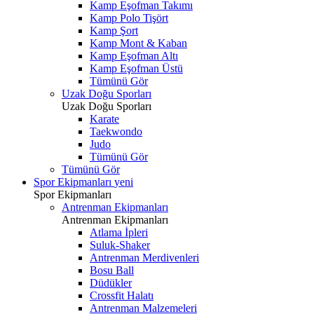
Kamp Eşofman Takımı
Kamp Polo Tişört
Kamp Şort
Kamp Mont & Kaban
Kamp Eşofman Altı
Kamp Eşofman Üstü
Tümünü Gör
Uzak Doğu Sporları
Uzak Doğu Sporları
Karate
Taekwondo
Judo
Tümünü Gör
Tümünü Gör
Spor Ekipmanları
yeni
Spor Ekipmanları
Antrenman Ekipmanları
Antrenman Ekipmanları
Atlama İpleri
Suluk-Shaker
Antrenman Merdivenleri
Bosu Ball
Düdükler
Crossfit Halatı
Antrenman Malzemeleri