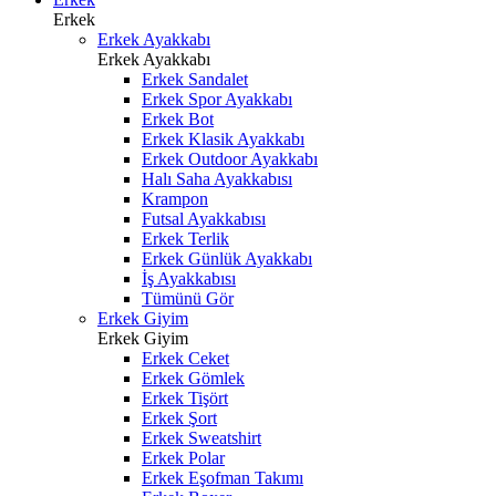
Erkek
Erkek Ayakkabı
Erkek Ayakkabı
Erkek Sandalet
Erkek Spor Ayakkabı
Erkek Bot
Erkek Klasik Ayakkabı
Erkek Outdoor Ayakkabı
Halı Saha Ayakkabısı
Krampon
Futsal Ayakkabısı
Erkek Terlik
Erkek Günlük Ayakkabı
İş Ayakkabısı
Tümünü Gör
Erkek Giyim
Erkek Giyim
Erkek Ceket
Erkek Gömlek
Erkek Tişört
Erkek Şort
Erkek Sweatshirt
Erkek Polar
Erkek Eşofman Takımı