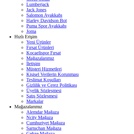
Lumberjack
Jack Jones
Salomon Ayakkabı
Harley Davidson Bot
Puma Spor Ayakkabı
Joma
Hızlı Erişim
Yeni Ürünler
Fırsat Ürünleri
Kocaelispor Fırsat
Mağazalarımız
İletişim
Müşteri Hizmetleri
Kişisel Verilerin Korunması
Teslimat Koşulları
Gizlilik ve Çerez Politikası
Üyelik Sözleşmesi
Satış Sözleşmesi
Markalar
Mağazalarımız
Alemdar Mağaza
Ncity Mağaza
Cumhuriyet Mağaza
Sarnıçhan Mağaza
Gebze Mağaza