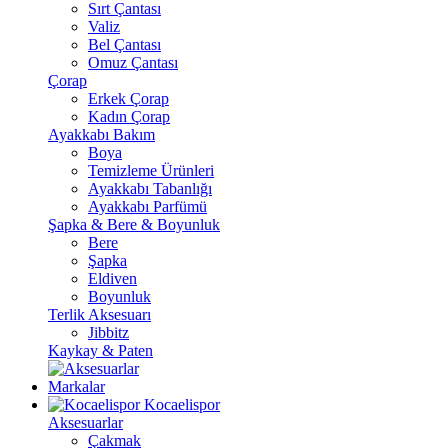
Sırt Çantası
Valiz
Bel Çantası
Omuz Çantası
Çorap
Erkek Çorap
Kadın Çorap
Ayakkabı Bakım
Boya
Temizleme Ürünleri
Ayakkabı Tabanlığı
Ayakkabı Parfümü
Şapka & Bere & Boyunluk
Bere
Şapka
Eldiven
Boyunluk
Terlik Aksesuarı
Jibbitz
Kaykay & Paten
Markalar
Kocaelispor
Aksesuarlar
Çakmak