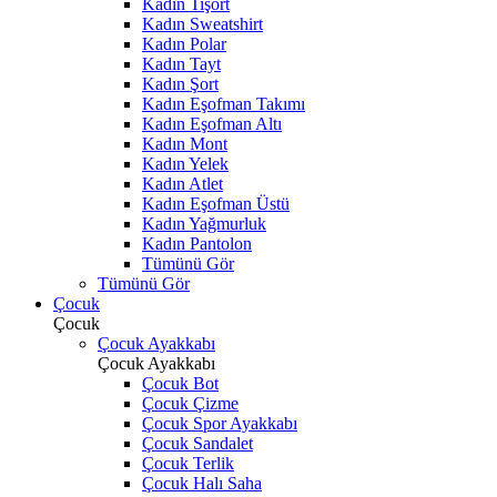
Kadın Tişört
Kadın Sweatshirt
Kadın Polar
Kadın Tayt
Kadın Şort
Kadın Eşofman Takımı
Kadın Eşofman Altı
Kadın Mont
Kadın Yelek
Kadın Atlet
Kadın Eşofman Üstü
Kadın Yağmurluk
Kadın Pantolon
Tümünü Gör
Tümünü Gör
Çocuk
Çocuk
Çocuk Ayakkabı
Çocuk Ayakkabı
Çocuk Bot
Çocuk Çizme
Çocuk Spor Ayakkabı
Çocuk Sandalet
Çocuk Terlik
Çocuk Halı Saha