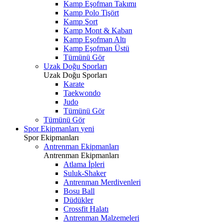
Kamp Eşofman Takımı
Kamp Polo Tişört
Kamp Şort
Kamp Mont & Kaban
Kamp Eşofman Altı
Kamp Eşofman Üstü
Tümünü Gör
Uzak Doğu Sporları
Uzak Doğu Sporları
Karate
Taekwondo
Judo
Tümünü Gör
Tümünü Gör
Spor Ekipmanları
yeni
Spor Ekipmanları
Antrenman Ekipmanları
Antrenman Ekipmanları
Atlama İpleri
Suluk-Shaker
Antrenman Merdivenleri
Bosu Ball
Düdükler
Crossfit Halatı
Antrenman Malzemeleri