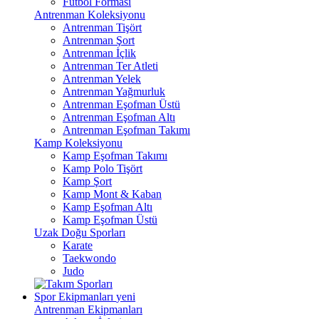
Futbol Forması
Antrenman Koleksiyonu
Antrenman Tişört
Antrenman Şort
Antrenman İçlik
Antrenman Ter Atleti
Antrenman Yelek
Antrenman Yağmurluk
Antrenman Eşofman Üstü
Antrenman Eşofman Altı
Antrenman Eşofman Takımı
Kamp Koleksiyonu
Kamp Eşofman Takımı
Kamp Polo Tişört
Kamp Şort
Kamp Mont & Kaban
Kamp Eşofman Altı
Kamp Eşofman Üstü
Uzak Doğu Sporları
Karate
Taekwondo
Judo
Spor Ekipmanları
yeni
Antrenman Ekipmanları