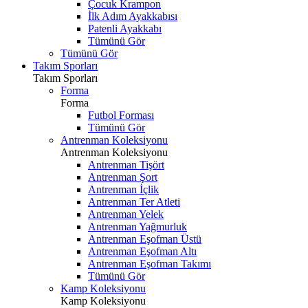
Çocuk Krampon
İlk Adım Ayakkabısı
Patenli Ayakkabı
Tümünü Gör
Tümünü Gör
Takım Sporları
Takım Sporları
Forma
Forma
Futbol Forması
Tümünü Gör
Antrenman Koleksiyonu
Antrenman Koleksiyonu
Antrenman Tişört
Antrenman Şort
Antrenman İçlik
Antrenman Ter Atleti
Antrenman Yelek
Antrenman Yağmurluk
Antrenman Eşofman Üstü
Antrenman Eşofman Altı
Antrenman Eşofman Takımı
Tümünü Gör
Kamp Koleksiyonu
Kamp Koleksiyonu