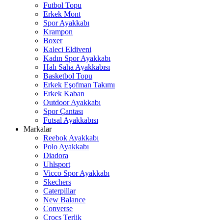
Futbol Topu
Erkek Mont
Spor Ayakkabı
Krampon
Boxer
Kaleci Eldiveni
Kadın Spor Ayakkabı
Halı Saha Ayakkabısı
Basketbol Topu
Erkek Eşofman Takımı
Erkek Kaban
Outdoor Ayakkabı
Spor Çantası
Futsal Ayakkabısı
Markalar
Reebok Ayakkabı
Polo Ayakkabı
Diadora
Uhlsport
Vicco Spor Ayakkabı
Skechers
Caterpillar
New Balance
Converse
Crocs Terlik