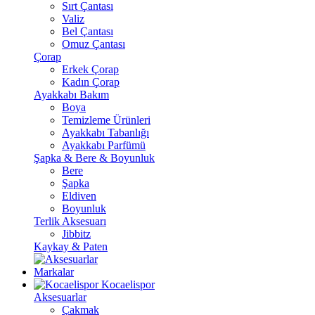
Sırt Çantası
Valiz
Bel Çantası
Omuz Çantası
Çorap
Erkek Çorap
Kadın Çorap
Ayakkabı Bakım
Boya
Temizleme Ürünleri
Ayakkabı Tabanlığı
Ayakkabı Parfümü
Şapka & Bere & Boyunluk
Bere
Şapka
Eldiven
Boyunluk
Terlik Aksesuarı
Jibbitz
Kaykay & Paten
Markalar
Kocaelispor
Aksesuarlar
Çakmak