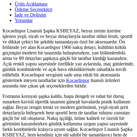
Ürün Açıklaması
Ödeme Seçenekleri
İade ve Değişim
Yorumlar
Kocaelispor Lisanslı Şapka KSBEYAZ, beyaz zemin üzerine
işlenen yeşil, siyah ve beyaz detaylarıyla taraftar stilini ferah, sportif
ve dikkat çekici bir şekilde tamamlayan özel bir aksesuardır. Ön
bölümde yer alan Kocaelispor 1966 nakış detayı, kulübün köklü
geçmişini modern bir tasarımla buluştururken, yan bölümlerdeki
arma ve 89 detayları şapkaya güçlü bir taraftar kimliği kazandırır.
Açık renkli yapısı sayesinde özellikle yaz aylarında, maç günlerinde,
günlük kombinlerde ve açık hava etkinliklerinde rahatlıkla tercih
edilebilir. Kocaelispor sevgisini sade ama etkili bir aksesuarla
göstermek isteyen taraftarlar için
Kocaelispor
lisanslı ürünleri
arasında öne çıkan şık seçeneklerden biridir.
Formunu koruyan şapka kalıbı, başta dengeli ve rahat bir duruş
sunarken kavisli siperlik tasarımı güneşli havalarda pratik kullanım
sağlar. Beyaz rengin temiz ve modern görünümü, yeşil-siyah şerit
detaylarıyla birleşerek hem sportif hem de taraftar ruhunu yansıtan
güçlü bir stil oluşturur. Nakış işçiliği, ürüne kaliteli ve özenli bir
görünüm kazandırırken günlük kullanıma uygun yapısı sayesinde
farklı kombinlerle kolayca uyum sağlar. Kocaelispor Lisanslı Şapka
KSBEYAZ, hem kendiniz için stil sahibi bir tamamlayıcı hem de