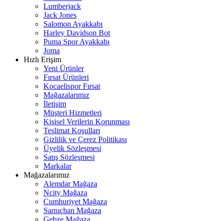
Lumberjack
Jack Jones
Salomon Ayakkabı
Harley Davidson Bot
Puma Spor Ayakkabı
Joma
Hızlı Erişim
Yeni Ürünler
Fırsat Ürünleri
Kocaelispor Fırsat
Mağazalarımız
İletişim
Müşteri Hizmetleri
Kişisel Verilerin Korunması
Teslimat Koşulları
Gizlilik ve Çerez Politikası
Üyelik Sözleşmesi
Satış Sözleşmesi
Markalar
Mağazalarımız
Alemdar Mağaza
Ncity Mağaza
Cumhuriyet Mağaza
Sarnıçhan Mağaza
Gebze Mağaza