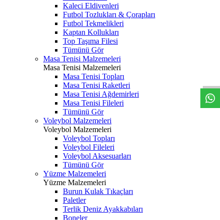
Kaleci Eldivenleri
Futbol Tozlukları & Çorapları
Futbol Tekmelikleri
Kaptan Kollukları
Top Taşıma Filesi
Tümünü Gör
Masa Tenisi Malzemeleri
Masa Tenisi Malzemeleri
Masa Tenisi Topları
Masa Tenisi Raketleri
Masa Tenisi Ağdemirleri
Masa Tenisi Fileleri
Tümünü Gör
Voleybol Malzemeleri
Voleybol Malzemeleri
Voleybol Topları
Voleybol Fileleri
Voleybol Aksesuarları
Tümünü Gör
Yüzme Malzemeleri
Yüzme Malzemeleri
Burun Kulak Tıkaçları
Paletler
Terlik Deniz Ayakkabıları
Boneler