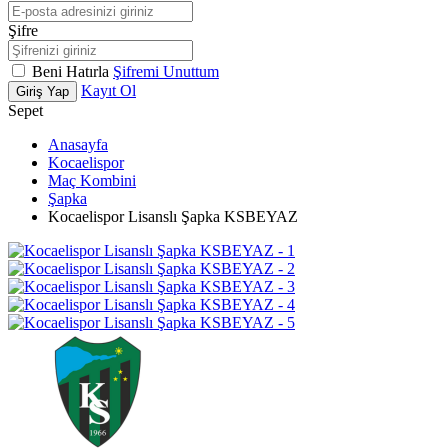
Şifre
Beni Hatırla
Şifremi Unuttum
Kayıt Ol
Giriş Yap
Sepet
Anasayfa
Kocaelispor
Maç Kombini
Şapka
Kocaelispor Lisanslı Şapka KSBEYAZ