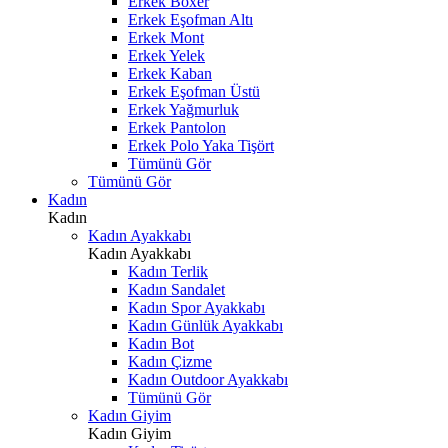
Erkek Boxer
Erkek Eşofman Altı
Erkek Mont
Erkek Yelek
Erkek Kaban
Erkek Eşofman Üstü
Erkek Yağmurluk
Erkek Pantolon
Erkek Polo Yaka Tişört
Tümünü Gör
Tümünü Gör
Kadın
Kadın
Kadın Ayakkabı
Kadın Ayakkabı
Kadın Terlik
Kadın Sandalet
Kadın Spor Ayakkabı
Kadın Günlük Ayakkabı
Kadın Bot
Kadın Çizme
Kadın Outdoor Ayakkabı
Tümünü Gör
Kadın Giyim
Kadın Giyim