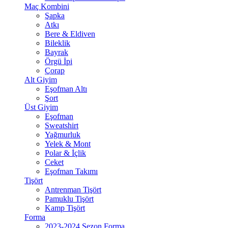
Maç Kombini
Şapka
Atkı
Bere & Eldiven
Bileklik
Bayrak
Örgü İpi
Çorap
Alt Giyim
Eşofman Altı
Şort
Üst Giyim
Eşofman
Sweatshirt
Yağmurluk
Yelek & Mont
Polar & İçlik
Ceket
Eşofman Takımı
Tişört
Antrenman Tişört
Pamuklu Tişört
Kamp Tişört
Forma
2023-2024 Sezon Forma