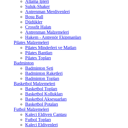
Atlama İpleri
Suluk-Shaker
Antrenman Merdivenleri
Bosu Ball
Düdükler
Crossfit Halatı
Antrenman Malzemeleri
Hakem - Antrenör Ekipmanları
Pilates Malzemeleri
Pilates Minderleri ve Matları
Pilates Bantları
Pilates Topları
Badminton
Badminton Seti
Badminton Raketleri
Badminton Topları
Basketbol Malzemeleri
Basketbol Topları
Basketbol Kollukları
Basketbol Aksesuarları
Basketbol Potaları
Futbol Malzemeleri
Kaleci Eldiven Çantası
Futbol Topları
Kaleci Eldivenleri