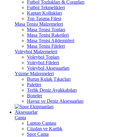
Futbol Tozlukları & Çorapları
Futbol Tekmelikleri
Kaptan Kollukları
Top Taşıma Filesi
Masa Tenisi Malzemeleri
Masa Tenisi Topları
Masa Tenisi Raketleri
Masa Tenisi Ağdemirleri
Masa Tenisi Fileleri
Voleybol Malzemeleri
Voleybol Topları
Voleybol Fileleri
Voleybol Aksesuarları
Yüzme Malzemeleri
Burun Kulak Tıkaçları
Paletler
Terlik Deniz Ayakkabıları
Boneler
Havuz ve Deniz Aksesuarları
Aksesuarlar
Çanta
Laptop Çantası
Cüzdan ve Kartlık
Spor Çanta