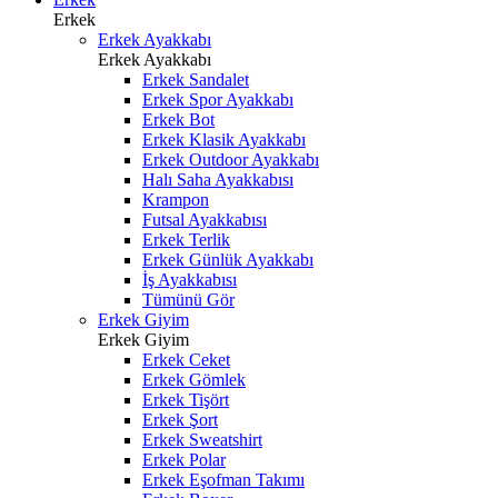
Erkek
Erkek Ayakkabı
Erkek Ayakkabı
Erkek Sandalet
Erkek Spor Ayakkabı
Erkek Bot
Erkek Klasik Ayakkabı
Erkek Outdoor Ayakkabı
Halı Saha Ayakkabısı
Krampon
Futsal Ayakkabısı
Erkek Terlik
Erkek Günlük Ayakkabı
İş Ayakkabısı
Tümünü Gör
Erkek Giyim
Erkek Giyim
Erkek Ceket
Erkek Gömlek
Erkek Tişört
Erkek Şort
Erkek Sweatshirt
Erkek Polar
Erkek Eşofman Takımı