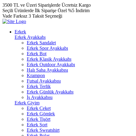
3500 TL ve Üzeri Siparişlerde Ücretsiz Kargo
Seçili Ürünlerde İlk Siparişe Özel %5 İndirim
Vade Farksız 3 Taksit Seçeneği
Erkek
Erkek Ayakkabı
Erkek Sandalet
Erkek Spor Ayakkabı
Erkek Bot
Erkek Klasik Ayakkabı
Erkek Outdoor Ayakkabı
Halı Saha Ayakkabısı
Krampon
Futsal Ayakkabısı
Erkek Terlik
Erkek Günlük Ayakkabı
İş Ayakkabısı
Erkek Giyim
Erkek Ceket
Erkek Gömlek
Erkek Tişört
Erkek Şort
Erkek Sweatshirt
Erkek Polar