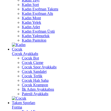
Kadın Tayt
Kadın Şort
Kadın Eşofman Takımı
Kadın Eşofman Altı
Kadın Mont
Kadın Yelek
Kadın Atlet
Kadın Eşofman Üstü
Kadın Yağmurluk
Kadın Pantolon
Çocuk
Çocuk Ayakkabı
Çocuk Bot
Çocuk Çizme
Çocuk Spor Ayakkabı
Çocuk Sandalet
Çocuk Terlik
Çocuk Halı Saha
Çocuk Krampon
İlk Adım Ayakkabısı
Patenli Ayakkabı
Takım Sporları
Forma