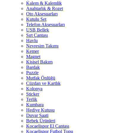
Kalem & Kalemlik
Anahtarlık & Rozet
Oto Aksesuarları
Kutulu Set
Telefon Aksesuarları
USB Bellek
Sırt Çantası
Havlu
Nevresim Takımı
Kemer
Magnet
Kişisel Bakım
Bardak
Puzzle
Mutfak Önlüğü
Cüzdan ve Kartlık
Kolonya
Sticker
Terlik
Kumbara
Hediye Kutusu
Duvar Saati
Bebek Ürünleri
Kocaelispor El Çantası
Kocaelispor Futbol Topu