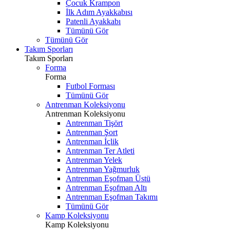
Çocuk Krampon
İlk Adım Ayakkabısı
Patenli Ayakkabı
Tümünü Gör
Tümünü Gör
Takım Sporları
Takım Sporları
Forma
Forma
Futbol Forması
Tümünü Gör
Antrenman Koleksiyonu
Antrenman Koleksiyonu
Antrenman Tişört
Antrenman Şort
Antrenman İçlik
Antrenman Ter Atleti
Antrenman Yelek
Antrenman Yağmurluk
Antrenman Eşofman Üstü
Antrenman Eşofman Altı
Antrenman Eşofman Takımı
Tümünü Gör
Kamp Koleksiyonu
Kamp Koleksiyonu