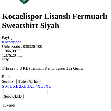
Kocaelispor Lisanslı Fermuarlı
Sweatshirt Siyah
Paylaş
Kocaelispor
Ürün Kodu :
030326-100
1.966,00
TL
1.376,20
TL
%
30
Tahmini Kargo Süresi
1 İş Günü
Renk :
Seçiniz :
Beden Rehberi
S
M
L
XL
2XL
3XL
4XL
5XL
Sepete Ekle
Tükendi