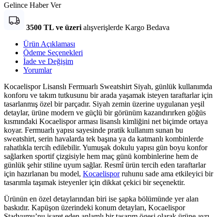
Gelince Haber Ver
3500 TL ve üzeri
alışverişlerde Kargo Bedava
Ürün Açıklaması
Ödeme Seçenekleri
İade ve Değişim
Yorumlar
Kocaelispor Lisanslı Fermuarlı Sweatshirt Siyah, günlük kullanımda
konforu ve takım tutkusunu bir arada yaşamak isteyen taraftarlar için
tasarlanmış özel bir parçadır. Siyah zemin üzerine uygulanan yeşil
detaylar, ürüne modern ve güçlü bir görünüm kazandırırken göğüs
kısmındaki Kocaelispor arması lisanslı kimliğini net biçimde ortaya
koyar. Fermuarlı yapısı sayesinde pratik kullanım sunan bu
sweatshirt, serin havalarda tek başına ya da katmanlı kombinlerde
rahatlıkla tercih edilebilir. Yumuşak dokulu yapısı gün boyu konfor
sağlarken sportif çizgisiyle hem maç günü kombinlerine hem de
günlük şehir stiline uyum sağlar. Resmî ürün tercih eden taraftarlar
için hazırlanan bu model,
Kocaelispor
ruhunu sade ama etkileyici bir
tasarımla taşımak isteyenler için dikkat çekici bir seçenektir.
Ürünün en özel detaylarından biri ise şapka bölümünde yer alan
baskıdır. Kapüşon üzerindeki konum detayları, Kocaelispor
Stadyumu’nu işaret eden anlamlı bir tasarım ögesi olarak ürüne ayrı