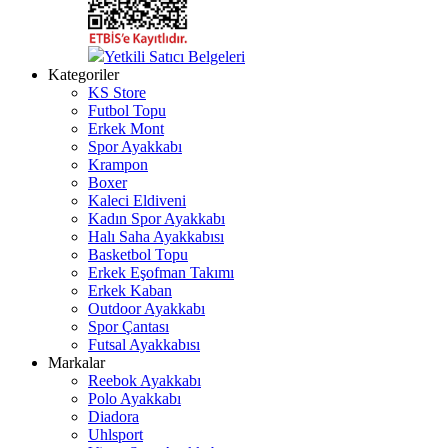
Yetkili Satıcı Belgeleri
Kategoriler
KS Store
Futbol Topu
Erkek Mont
Spor Ayakkabı
Krampon
Boxer
Kaleci Eldiveni
Kadın Spor Ayakkabı
Halı Saha Ayakkabısı
Basketbol Topu
Erkek Eşofman Takımı
Erkek Kaban
Outdoor Ayakkabı
Spor Çantası
Futsal Ayakkabısı
Markalar
Reebok Ayakkabı
Polo Ayakkabı
Diadora
Uhlsport