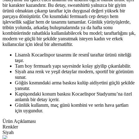
bir karakter kazandırır. Bu detay, sweatshirtü yalnızca bir giyim
ürünü olmaktan çıkarıp taraftar için duygusal değeri yüksek bir
parçaya dönüştürür. Ön kısımdaki fermuarlı cep detayı hem
işlevsellik sağlar hem de tasarımı tamamlar. Günlük yürüyüşlerde,
tribün yolunda, arkadaş buluşmalarında ya da hafta sonu
kombinlerinde rahatlıkla kullanılabilecek bu model; taraftarlığını şık,
modern ve güçlü bir şekilde yansıtmak isteyen kadın ve erkek
kullanıcılar için ideal bir alternatiftir.
Lisanslı Kocaelispor tasarımı ile resmî taraftar ürünü niteliği
taşır.
Tam boy fermuarlı yapı sayesinde kolay giyilip çıkarılabilir.
Siyah ana renk ve yeşil detaylar modern, sportif bir görünüm
sunar.
Göğüs kısmındaki arma baskısı kulüp aidiyetini güçlü şekilde
yansıtır.
Kapüşondaki konum baskısı Kocaelispor Stadyumu’na özel
anlamlı bir detay içerir.
Günlük kullanım, maç günü kombini ve serin hava şartları
için uygundur.
Ürün Açıklaması
Renkler
Siyah