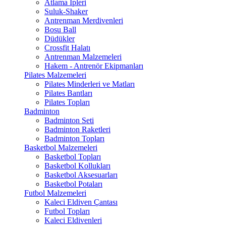
Atlama İpleri
Suluk-Shaker
Antrenman Merdivenleri
Bosu Ball
Düdükler
Crossfit Halatı
Antrenman Malzemeleri
Hakem - Antrenör Ekipmanları
Pilates Malzemeleri
Pilates Minderleri ve Matları
Pilates Bantları
Pilates Topları
Badminton
Badminton Seti
Badminton Raketleri
Badminton Topları
Basketbol Malzemeleri
Basketbol Topları
Basketbol Kollukları
Basketbol Aksesuarları
Basketbol Potaları
Futbol Malzemeleri
Kaleci Eldiven Çantası
Futbol Topları
Kaleci Eldivenleri