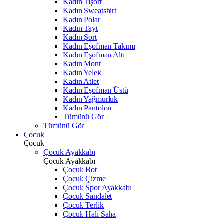
Kadın Tişört
Kadın Sweatshirt
Kadın Polar
Kadın Tayt
Kadın Şort
Kadın Eşofman Takımı
Kadın Eşofman Altı
Kadın Mont
Kadın Yelek
Kadın Atlet
Kadın Eşofman Üstü
Kadın Yağmurluk
Kadın Pantolon
Tümünü Gör
Tümünü Gör
Çocuk
Çocuk
Çocuk Ayakkabı
Çocuk Ayakkabı
Çocuk Bot
Çocuk Çizme
Çocuk Spor Ayakkabı
Çocuk Sandalet
Çocuk Terlik
Çocuk Halı Saha