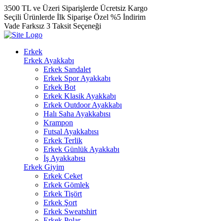
3500 TL ve Üzeri Siparişlerde Ücretsiz Kargo
Seçili Ürünlerde İlk Siparişe Özel %5 İndirim
Vade Farksız 3 Taksit Seçeneği
Erkek
Erkek Ayakkabı
Erkek Sandalet
Erkek Spor Ayakkabı
Erkek Bot
Erkek Klasik Ayakkabı
Erkek Outdoor Ayakkabı
Halı Saha Ayakkabısı
Krampon
Futsal Ayakkabısı
Erkek Terlik
Erkek Günlük Ayakkabı
İş Ayakkabısı
Erkek Giyim
Erkek Ceket
Erkek Gömlek
Erkek Tişört
Erkek Şort
Erkek Sweatshirt
Erkek Polar