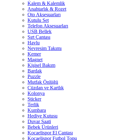
Kalem & Kalemlik
Anahtarlık & Rozet
Oto Aksesuarları
Kutulu Set
Telefon Aksesuarları
USB Bellek
Sırt Çantası
Havlu
Nevresim Takımı
Kemer
Magnet
Kişisel Bakım
Bardak
Puzzle
Mutfak Önlüğü
Cüzdan ve Kartlık
Kolonya
Sticker
Terlik
Kumbara
Hediye Kutusu
Duvar Saati
Bebek Ürünleri
Kocaelispor El Çantası
Kocaelispor Futbol Topu