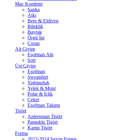
Maç Kombini
Şapka
Atkı
Bere & Eldiven
Bileklik
Bayrak
Örgü İpi
Çorap
Alt Giyim
Eşofman Altı
Şort
Üst Giyim
Eşofman
Sweatshirt
Yağmurluk
Yelek & Mont
Polar & İçlik
Ceket
Eşofman Takımı
Tişört
Antrenman Tişört
Pamuklu Tişört
Kamp Tişört
Forma
2023-2024 Sezon Forma