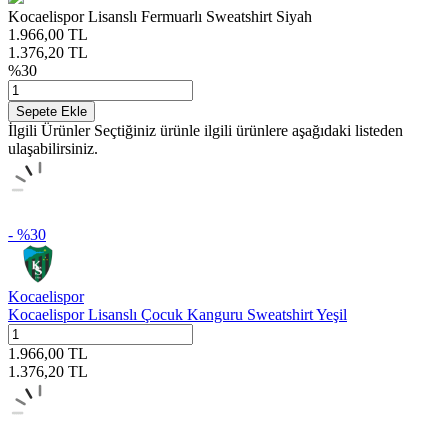
Kocaelispor Lisanslı Fermuarlı Sweatshirt Siyah
1.966,00
TL
1.376,20
TL
%
30
Sepete Ekle
İlgili Ürünler
Seçtiğiniz ürünle ilgili ürünlere aşağıdaki listeden
ulaşabilirsiniz.
- %
30
Kocaelispor
Kocaelispor Lisanslı Çocuk Kanguru Sweatshirt Yeşil
1.966,00
TL
1.376,20
TL