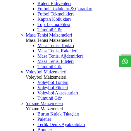
Kaleci Eldivenleri
Futbol Tozlukları & Çorapları
Futbol Tekmelikleri
Kaptan Kollukları
Top Taşıma Filesi
Tümünü Gör
Masa Tenisi Malzemeleri
Masa Tenisi Malzemeleri
Masa Tenisi Topları
Masa Tenisi Raketleri
Masa Tenisi Ağdemirleri
Masa Tenisi Fileleri
Tümünü Gör
Voleybol Malzemeleri
Voleybol Malzemeleri
Voleybol Topları
Voleybol Fileleri
Voleybol Aksesuarları
Tümünü Gör
Yüzme Malzemeleri
Yüzme Malzemeleri
Burun Kulak Tıkaçları
Paletler
Terlik Deniz Ayakkabıları
Boneler