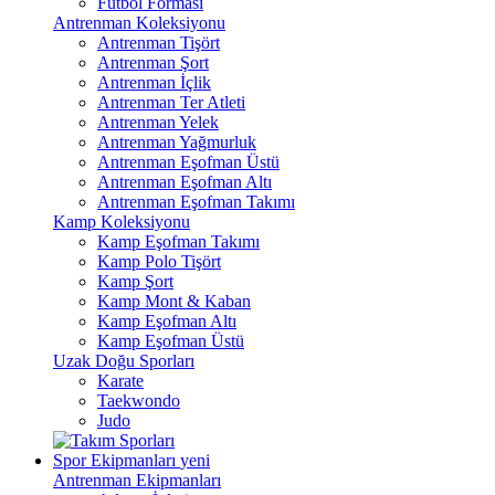
Futbol Forması
Antrenman Koleksiyonu
Antrenman Tişört
Antrenman Şort
Antrenman İçlik
Antrenman Ter Atleti
Antrenman Yelek
Antrenman Yağmurluk
Antrenman Eşofman Üstü
Antrenman Eşofman Altı
Antrenman Eşofman Takımı
Kamp Koleksiyonu
Kamp Eşofman Takımı
Kamp Polo Tişört
Kamp Şort
Kamp Mont & Kaban
Kamp Eşofman Altı
Kamp Eşofman Üstü
Uzak Doğu Sporları
Karate
Taekwondo
Judo
Spor Ekipmanları
yeni
Antrenman Ekipmanları