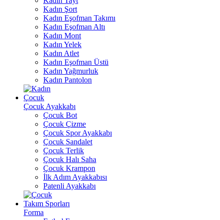
Kadın Tayt
Kadın Şort
Kadın Eşofman Takımı
Kadın Eşofman Altı
Kadın Mont
Kadın Yelek
Kadın Atlet
Kadın Eşofman Üstü
Kadın Yağmurluk
Kadın Pantolon
Çocuk
Çocuk Ayakkabı
Çocuk Bot
Çocuk Çizme
Çocuk Spor Ayakkabı
Çocuk Sandalet
Çocuk Terlik
Çocuk Halı Saha
Çocuk Krampon
İlk Adım Ayakkabısı
Patenli Ayakkabı
Takım Sporları
Forma