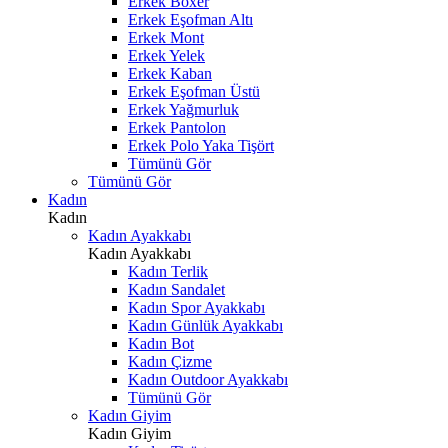
Erkek Boxer
Erkek Eşofman Altı
Erkek Mont
Erkek Yelek
Erkek Kaban
Erkek Eşofman Üstü
Erkek Yağmurluk
Erkek Pantolon
Erkek Polo Yaka Tişört
Tümünü Gör
Tümünü Gör
Kadın
Kadın
Kadın Ayakkabı
Kadın Ayakkabı
Kadın Terlik
Kadın Sandalet
Kadın Spor Ayakkabı
Kadın Günlük Ayakkabı
Kadın Bot
Kadın Çizme
Kadın Outdoor Ayakkabı
Tümünü Gör
Kadın Giyim
Kadın Giyim