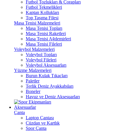
Futbol Tozlukları & Çorapları
Futbol Tekmelikleri
Kaptan Kollukları
Top Taşıma Filesi
Masa Tenisi Malzemeleri
Masa Tenisi Topları
Masa Tenisi Raketleri
Masa Tenisi Ağdemirleri
Masa Tenisi Fileleri
Voleybol Malzemeleri
Voleybol Topları
Voleybol Fileleri
Voleybol Aksesuarları
Yüzme Malzemeleri
Burun Kulak Tıkaçları
Paletler
Terlik Deniz Ayakkabıları
Boneler
Havuz ve Deniz Aksesuarları
Aksesuarlar
Çanta
Laptop Çantası
Cüzdan ve Kartlık
Spor Çanta