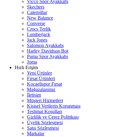
Vicco Spor Ayakkabı
Skechers
Caterpillar
New Balance
Converse
Crocs Terlik
Lumberjack
Jack Jones
Salomon Ayakkabı
Harley Davidson Bot
Puma Spor Ayakkabı
Joma
Hızlı Erişim
Yeni Ürünler
Fırsat Ürünleri
Kocaelispor Fırsat
Mağazalarımız
İletişim
Müşteri Hizmetleri
Kişisel Verilerin Korunması
Teslimat Koşulları
Gizlilik ve Çerez Politikası
Üyelik Sözleşmesi
Satış Sözleşmesi
Markalar