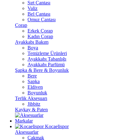
Sırt Çantası
Valiz
Bel Çantası
Omuz Çantası
Çorap
Erkek Çorap
Kadın Çorap
Ayakkabı Bakım
Boya
Temizleme Ürünleri
Ayakkabı Tabanlığı
Ayakkabı Parfümü
Şapka & Bere & Boyunluk
Bere
Şapka
Eldiven
Boyunluk
Terlik Aksesuarı
Jibbitz
Kaykay & Paten
Markalar
Kocaelispor
Aksesuarlar
Çakmak