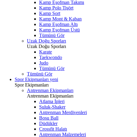
Kamp Eşofman Takımı
Kamp Polo Tişört
Kamp Şort
Kamp Mont & Kaban
Kamp Eşofman Altı
Kamp Eşofman Üstü
Tümünü Gör
Uzak Doğu Sporları
Uzak Doğu Sporları
Karate
Taekwondo
Judo
Tümünü Gör
Tümünü Gör
Spor Ekipmanları
yeni
Spor Ekipmanları
Antrenman Ekipmanları
Antrenman Ekipmanları
Atlama İpleri
Suluk-Shaker
Antrenman Merdivenleri
Bosu Ball
Düdükler
Crossfit Halatı
Antrenman Malzemeleri