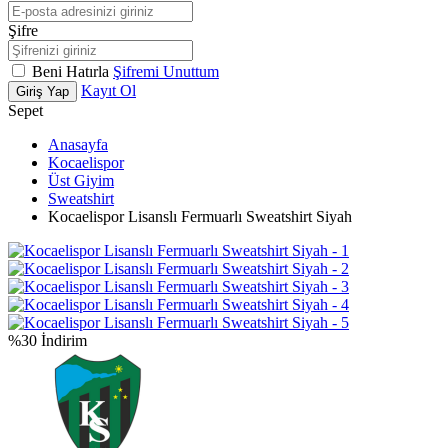
Şifre
Beni Hatırla
Şifremi Unuttum
Kayıt Ol
Giriş Yap
Sepet
Anasayfa
Kocaelispor
Üst Giyim
Sweatshirt
Kocaelispor Lisanslı Fermuarlı Sweatshirt Siyah
%30 İndirim