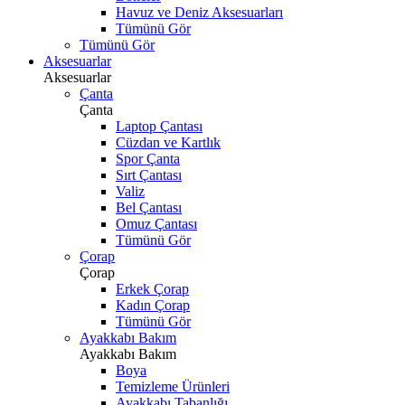
Havuz ve Deniz Aksesuarları
Tümünü Gör
Tümünü Gör
Aksesuarlar
Aksesuarlar
Çanta
Çanta
Laptop Çantası
Cüzdan ve Kartlık
Spor Çanta
Sırt Çantası
Valiz
Bel Çantası
Omuz Çantası
Tümünü Gör
Çorap
Çorap
Erkek Çorap
Kadın Çorap
Tümünü Gör
Ayakkabı Bakım
Ayakkabı Bakım
Boya
Temizleme Ürünleri
Ayakkabı Tabanlığı