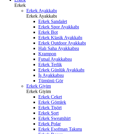
Erkek
Erkek Ayakkabı
Erkek Ayakkabı
Erkek Sandalet
Erkek Spor Ayakkabı
Erkek Bot
Erkek Klasik Ayakkabı
Erkek Outdoor Ayakkabı
Halı Saha Ayakkabısı
Krampon
Futsal Ayakkabısı
Erkek Terlik
Erkek Günlük Ayakkabı
İş Ayakkabısı
Tümünü Gör
Erkek Giyim
Erkek Giyim
Erkek Ceket
Erkek Gömlek
Erkek Tişört
Erkek Şort
Erkek Sweatshirt
Erkek Polar
Erkek Eşofman Takımı