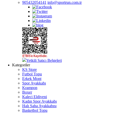
905432054141
info@sportrun.com.tr
Yetkili Satıcı Belgeleri
Kategoriler
KS Store
Futbol Topu
Erkek Mont
Spor Ayakkabı
Krampon
Boxer
Kaleci Eldiveni
Kadın Spor Ayakkabı
Halı Saha Ayakkabısı
Basketbol Topu