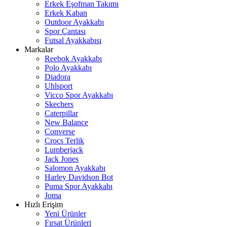
Erkek Eşofman Takımı
Erkek Kaban
Outdoor Ayakkabı
Spor Çantası
Futsal Ayakkabısı
Markalar
Reebok Ayakkabı
Polo Ayakkabı
Diadora
Uhlsport
Vicco Spor Ayakkabı
Skechers
Caterpillar
New Balance
Converse
Crocs Terlik
Lumberjack
Jack Jones
Salomon Ayakkabı
Harley Davidson Bot
Puma Spor Ayakkabı
Joma
Hızlı Erişim
Yeni Ürünler
Fırsat Ürünleri