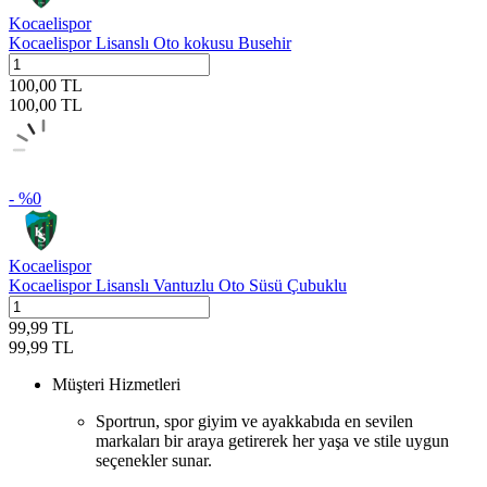
Kocaelispor
Kocaelispor Lisanslı Oto kokusu Busehir
100,00
TL
100,00
TL
- %
0
Kocaelispor
Kocaelispor Lisanslı Vantuzlu Oto Süsü Çubuklu
99,99
TL
99,99
TL
Müşteri Hizmetleri
Sportrun, spor giyim ve ayakkabıda en sevilen
markaları bir araya getirerek her yaşa ve stile uygun
seçenekler sunar.