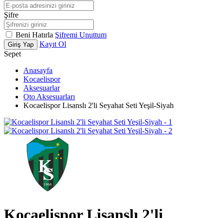
Şifre
Beni Hatırla
Şifremi Unuttum
Kayıt Ol
Giriş Yap
Sepet
Anasayfa
Kocaelispor
Aksesuarlar
Oto Aksesuarları
Kocaelispor Lisanslı 2'li Seyahat Seti Yeşil-Siyah
Kocaelispor Lisanslı 2'li