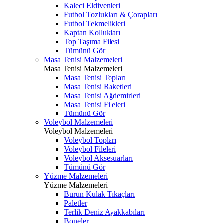
Kaleci Eldivenleri
Futbol Tozlukları & Çorapları
Futbol Tekmelikleri
Kaptan Kollukları
Top Taşıma Filesi
Tümünü Gör
Masa Tenisi Malzemeleri
Masa Tenisi Malzemeleri
Masa Tenisi Topları
Masa Tenisi Raketleri
Masa Tenisi Ağdemirleri
Masa Tenisi Fileleri
Tümünü Gör
Voleybol Malzemeleri
Voleybol Malzemeleri
Voleybol Topları
Voleybol Fileleri
Voleybol Aksesuarları
Tümünü Gör
Yüzme Malzemeleri
Yüzme Malzemeleri
Burun Kulak Tıkaçları
Paletler
Terlik Deniz Ayakkabıları
Boneler