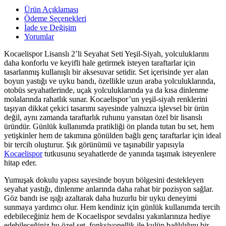
Ürün Açıklaması
Ödeme Seçenekleri
İade ve Değişim
Yorumlar
Kocaelispor Lisanslı 2’li Seyahat Seti Yeşil-Siyah, yolculuklarını
daha konforlu ve keyifli hale getirmek isteyen taraftarlar için
tasarlanmış kullanışlı bir aksesuvar setidir. Set içerisinde yer alan
boyun yastığı ve uyku bandı, özellikle uzun araba yolculuklarında,
otobüs seyahatlerinde, uçak yolculuklarında ya da kısa dinlenme
molalarında rahatlık sunar. Kocaelispor’un yeşil-siyah renklerini
taşıyan dikkat çekici tasarımı sayesinde yalnızca işlevsel bir ürün
değil, aynı zamanda taraftarlık ruhunu yansıtan özel bir lisanslı
üründür. Günlük kullanımda pratikliği ön planda tutan bu set, hem
yetişkinler hem de takımına gönülden bağlı genç taraftarlar için ideal
bir tercih oluşturur. Şık görünümü ve taşınabilir yapısıyla
Kocaelispor
tutkusunu seyahatlerde de yanında taşımak isteyenlere
hitap eder.
Yumuşak dokulu yapısı sayesinde boyun bölgesini destekleyen
seyahat yastığı, dinlenme anlarında daha rahat bir pozisyon sağlar.
Göz bandı ise ışığı azaltarak daha huzurlu bir uyku deneyimi
sunmaya yardımcı olur. Hem kendiniz için günlük kullanımda tercih
edebileceğiniz hem de Kocaelispor sevdalısı yakınlarınıza hediye
edebileceğiniz bu özel set, fonksiyonellik ile kulüp bağlılığını bir