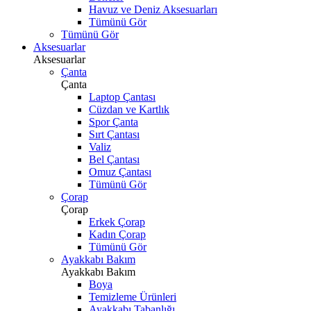
Havuz ve Deniz Aksesuarları
Tümünü Gör
Tümünü Gör
Aksesuarlar
Aksesuarlar
Çanta
Çanta
Laptop Çantası
Cüzdan ve Kartlık
Spor Çanta
Sırt Çantası
Valiz
Bel Çantası
Omuz Çantası
Tümünü Gör
Çorap
Çorap
Erkek Çorap
Kadın Çorap
Tümünü Gör
Ayakkabı Bakım
Ayakkabı Bakım
Boya
Temizleme Ürünleri
Ayakkabı Tabanlığı