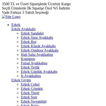
3500 TL ve Üzeri Siparişlerde Ücretsiz Kargo
Seçili Ürünlerde İlk Siparişe Özel %5 İndirim
Vade Farksız 3 Taksit Seçeneği
Erkek
Erkek Ayakkabı
Erkek Sandalet
Erkek Spor Ayakkabı
Erkek Bot
Erkek Klasik Ayakkabı
Erkek Outdoor Ayakkabı
Halı Saha Ayakkabısı
Krampon
Futsal Ayakkabısı
Erkek Terlik
Erkek Günlük Ayakkabı
İş Ayakkabısı
Erkek Giyim
Erkek Ceket
Erkek Gömlek
Erkek Tişört
Erkek Şort
Erkek Sweatshirt
Erkek Polar