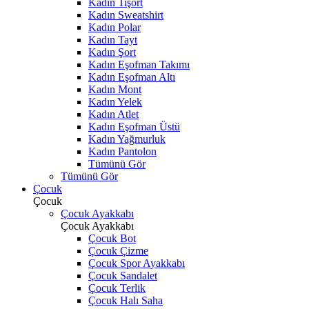
Kadın Tişört
Kadın Sweatshirt
Kadın Polar
Kadın Tayt
Kadın Şort
Kadın Eşofman Takımı
Kadın Eşofman Altı
Kadın Mont
Kadın Yelek
Kadın Atlet
Kadın Eşofman Üstü
Kadın Yağmurluk
Kadın Pantolon
Tümünü Gör
Tümünü Gör
Çocuk
Çocuk
Çocuk Ayakkabı
Çocuk Ayakkabı
Çocuk Bot
Çocuk Çizme
Çocuk Spor Ayakkabı
Çocuk Sandalet
Çocuk Terlik
Çocuk Halı Saha