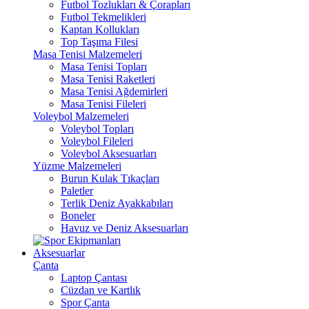
Futbol Tozlukları & Çorapları
Futbol Tekmelikleri
Kaptan Kollukları
Top Taşıma Filesi
Masa Tenisi Malzemeleri
Masa Tenisi Topları
Masa Tenisi Raketleri
Masa Tenisi Ağdemirleri
Masa Tenisi Fileleri
Voleybol Malzemeleri
Voleybol Topları
Voleybol Fileleri
Voleybol Aksesuarları
Yüzme Malzemeleri
Burun Kulak Tıkaçları
Paletler
Terlik Deniz Ayakkabıları
Boneler
Havuz ve Deniz Aksesuarları
Aksesuarlar
Çanta
Laptop Çantası
Cüzdan ve Kartlık
Spor Çanta