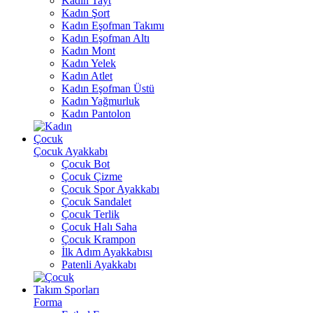
Kadın Tayt
Kadın Şort
Kadın Eşofman Takımı
Kadın Eşofman Altı
Kadın Mont
Kadın Yelek
Kadın Atlet
Kadın Eşofman Üstü
Kadın Yağmurluk
Kadın Pantolon
Çocuk
Çocuk Ayakkabı
Çocuk Bot
Çocuk Çizme
Çocuk Spor Ayakkabı
Çocuk Sandalet
Çocuk Terlik
Çocuk Halı Saha
Çocuk Krampon
İlk Adım Ayakkabısı
Patenli Ayakkabı
Takım Sporları
Forma