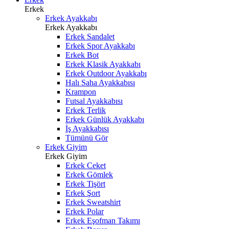
Erkek
Erkek Ayakkabı
Erkek Ayakkabı
Erkek Sandalet
Erkek Spor Ayakkabı
Erkek Bot
Erkek Klasik Ayakkabı
Erkek Outdoor Ayakkabı
Halı Saha Ayakkabısı
Krampon
Futsal Ayakkabısı
Erkek Terlik
Erkek Günlük Ayakkabı
İş Ayakkabısı
Tümünü Gör
Erkek Giyim
Erkek Giyim
Erkek Ceket
Erkek Gömlek
Erkek Tişört
Erkek Şort
Erkek Sweatshirt
Erkek Polar
Erkek Eşofman Takımı