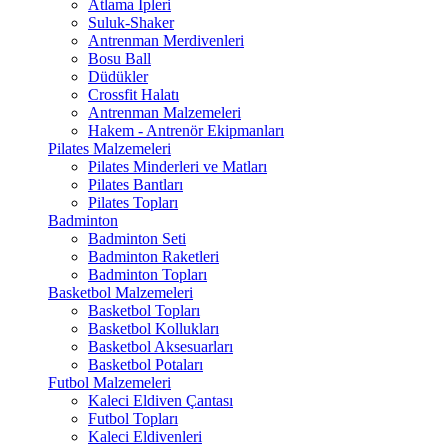
Atlama İpleri
Suluk-Shaker
Antrenman Merdivenleri
Bosu Ball
Düdükler
Crossfit Halatı
Antrenman Malzemeleri
Hakem - Antrenör Ekipmanları
Pilates Malzemeleri
Pilates Minderleri ve Matları
Pilates Bantları
Pilates Topları
Badminton
Badminton Seti
Badminton Raketleri
Badminton Topları
Basketbol Malzemeleri
Basketbol Topları
Basketbol Kollukları
Basketbol Aksesuarları
Basketbol Potaları
Futbol Malzemeleri
Kaleci Eldiven Çantası
Futbol Topları
Kaleci Eldivenleri