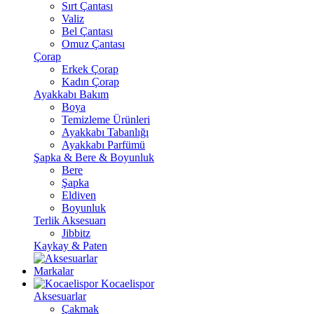
Sırt Çantası
Valiz
Bel Çantası
Omuz Çantası
Çorap
Erkek Çorap
Kadın Çorap
Ayakkabı Bakım
Boya
Temizleme Ürünleri
Ayakkabı Tabanlığı
Ayakkabı Parfümü
Şapka & Bere & Boyunluk
Bere
Şapka
Eldiven
Boyunluk
Terlik Aksesuarı
Jibbitz
Kaykay & Paten
Markalar
Kocaelispor
Aksesuarlar
Çakmak