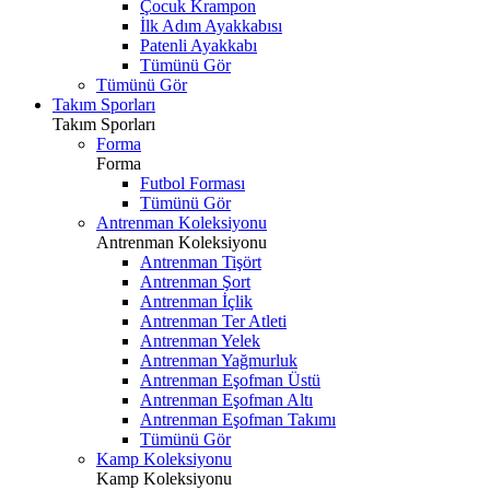
Çocuk Krampon
İlk Adım Ayakkabısı
Patenli Ayakkabı
Tümünü Gör
Tümünü Gör
Takım Sporları
Takım Sporları
Forma
Forma
Futbol Forması
Tümünü Gör
Antrenman Koleksiyonu
Antrenman Koleksiyonu
Antrenman Tişört
Antrenman Şort
Antrenman İçlik
Antrenman Ter Atleti
Antrenman Yelek
Antrenman Yağmurluk
Antrenman Eşofman Üstü
Antrenman Eşofman Altı
Antrenman Eşofman Takımı
Tümünü Gör
Kamp Koleksiyonu
Kamp Koleksiyonu