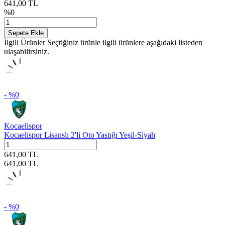
641,00
TL
%
0
Sepete Ekle
İlgili Ürünler
Seçtiğiniz ürünle ilgili ürünlere aşağıdaki listeden
ulaşabilirsiniz.
- %
0
Kocaelispor
Kocaelispor Lisanslı 2'li Oto Yastığı Yeşil-Siyah
641,00
TL
641,00
TL
- %
0