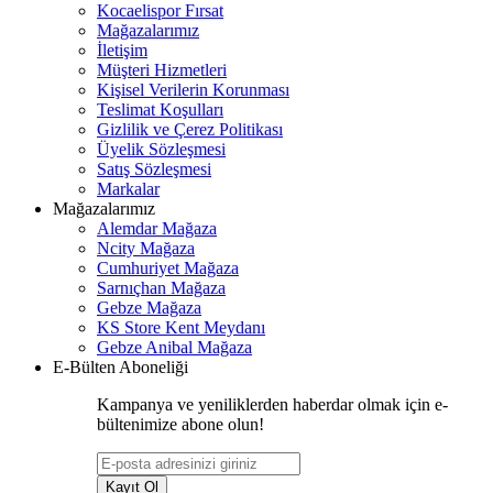
Kocaelispor Fırsat
Mağazalarımız
İletişim
Müşteri Hizmetleri
Kişisel Verilerin Korunması
Teslimat Koşulları
Gizlilik ve Çerez Politikası
Üyelik Sözleşmesi
Satış Sözleşmesi
Markalar
Mağazalarımız
Alemdar Mağaza
Ncity Mağaza
Cumhuriyet Mağaza
Sarnıçhan Mağaza
Gebze Mağaza
KS Store Kent Meydanı
Gebze Anibal Mağaza
E-Bülten Aboneliği
Kampanya ve yeniliklerden haberdar olmak için e-
bültenimize abone olun!
Kayıt Ol