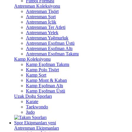
Futbol Forması
Antrenman Koleksiyonu
Antrenman Tişört
Antrenman Şort
Antrenman İçlik
Antrenman Ter Atleti
Antrenman Yelek
Antrenman Yağmurluk
Antrenman Eşofman Üstü
Antrenman Eşofman Altı
Antrenman Eşofman Takımı
Kamp Koleksiyonu
Kamp Eşofman Takımı
Kamp Polo Tişört
Kamp Şort
Kamp Mont & Kaban
Kamp Eşofman Altı
Kamp Eşofman Üstü
Uzak Doğu Sporları
Karate
Taekwondo
Judo
Spor Ekipmanları
yeni
Antrenman Ekipmanları