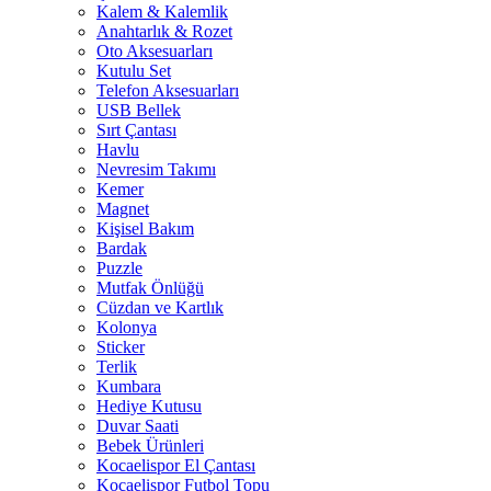
Kalem & Kalemlik
Anahtarlık & Rozet
Oto Aksesuarları
Kutulu Set
Telefon Aksesuarları
USB Bellek
Sırt Çantası
Havlu
Nevresim Takımı
Kemer
Magnet
Kişisel Bakım
Bardak
Puzzle
Mutfak Önlüğü
Cüzdan ve Kartlık
Kolonya
Sticker
Terlik
Kumbara
Hediye Kutusu
Duvar Saati
Bebek Ürünleri
Kocaelispor El Çantası
Kocaelispor Futbol Topu