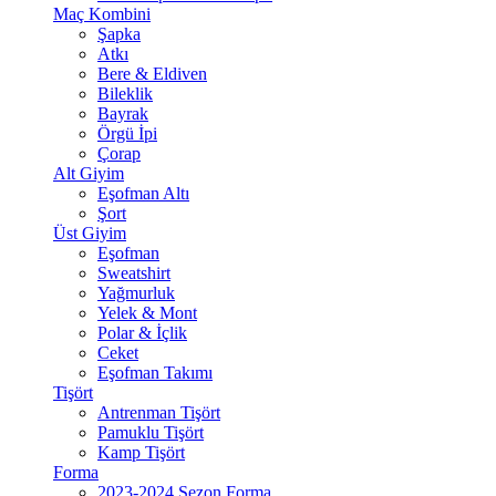
Maç Kombini
Şapka
Atkı
Bere & Eldiven
Bileklik
Bayrak
Örgü İpi
Çorap
Alt Giyim
Eşofman Altı
Şort
Üst Giyim
Eşofman
Sweatshirt
Yağmurluk
Yelek & Mont
Polar & İçlik
Ceket
Eşofman Takımı
Tişört
Antrenman Tişört
Pamuklu Tişört
Kamp Tişört
Forma
2023-2024 Sezon Forma