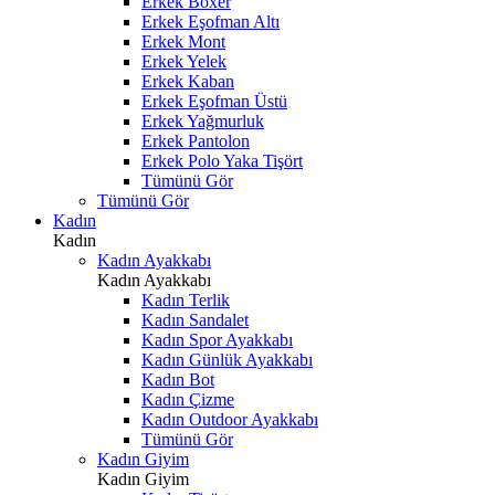
Erkek Boxer
Erkek Eşofman Altı
Erkek Mont
Erkek Yelek
Erkek Kaban
Erkek Eşofman Üstü
Erkek Yağmurluk
Erkek Pantolon
Erkek Polo Yaka Tişört
Tümünü Gör
Tümünü Gör
Kadın
Kadın
Kadın Ayakkabı
Kadın Ayakkabı
Kadın Terlik
Kadın Sandalet
Kadın Spor Ayakkabı
Kadın Günlük Ayakkabı
Kadın Bot
Kadın Çizme
Kadın Outdoor Ayakkabı
Tümünü Gör
Kadın Giyim
Kadın Giyim