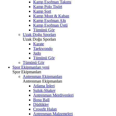
Kamp Eşofman Takımı
Kamp Polo Tişört
Kamp Şort
Kamp Mont & Kaban
Kamp Eşofman Altı
Kamp Eşofman Üstü
Tümünü Gör
Uzak Doğu Sporları
Uzak Doğu Sporları
Karate
Taekwondo
Judo
Tümünü Gör
Tümünü Gör
Spor Ekipmanları
yeni
Spor Ekipmanları
Antrenman Ekipmanları
Antrenman Ekipmanları
Atlama İpleri
Suluk-Shaker
Antrenman Merdivenleri
Bosu Ball
Düdükler
Crossfit Halatı
Antrenman Malzemeleri