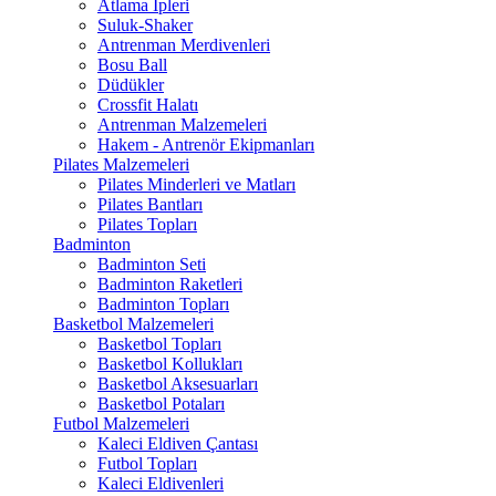
Atlama İpleri
Suluk-Shaker
Antrenman Merdivenleri
Bosu Ball
Düdükler
Crossfit Halatı
Antrenman Malzemeleri
Hakem - Antrenör Ekipmanları
Pilates Malzemeleri
Pilates Minderleri ve Matları
Pilates Bantları
Pilates Topları
Badminton
Badminton Seti
Badminton Raketleri
Badminton Topları
Basketbol Malzemeleri
Basketbol Topları
Basketbol Kollukları
Basketbol Aksesuarları
Basketbol Potaları
Futbol Malzemeleri
Kaleci Eldiven Çantası
Futbol Topları
Kaleci Eldivenleri