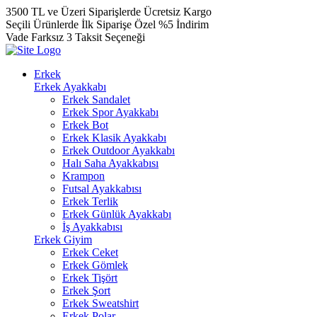
3500 TL ve Üzeri Siparişlerde Ücretsiz Kargo
Seçili Ürünlerde İlk Siparişe Özel %5 İndirim
Vade Farksız 3 Taksit Seçeneği
Erkek
Erkek Ayakkabı
Erkek Sandalet
Erkek Spor Ayakkabı
Erkek Bot
Erkek Klasik Ayakkabı
Erkek Outdoor Ayakkabı
Halı Saha Ayakkabısı
Krampon
Futsal Ayakkabısı
Erkek Terlik
Erkek Günlük Ayakkabı
İş Ayakkabısı
Erkek Giyim
Erkek Ceket
Erkek Gömlek
Erkek Tişört
Erkek Şort
Erkek Sweatshirt
Erkek Polar