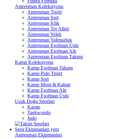
Futbol Forması
Antrenman Koleksiyonu
Antrenman Tişört
Antrenman Şort
Antrenman İçlik
Antrenman Ter Atleti
Antrenman Yelek
Antrenman Yağmurluk
Antrenman Eşofman Üstü
Antrenman Eşofman Altı
Antrenman Eşofman Takımı
Kamp Koleksiyonu
Kamp Eşofman Takımı
Kamp Polo Tişört
Kamp Şort
Kamp Mont & Kaban
Kamp Eşofman Altı
Kamp Eşofman Üstü
Uzak Doğu Sporları
Karate
Taekwondo
Judo
Spor Ekipmanları
yeni
Antrenman Ekipmanları