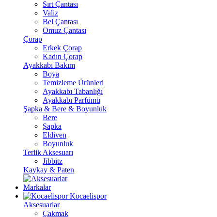
Sırt Çantası
Valiz
Bel Çantası
Omuz Çantası
Çorap
Erkek Çorap
Kadın Çorap
Ayakkabı Bakım
Boya
Temizleme Ürünleri
Ayakkabı Tabanlığı
Ayakkabı Parfümü
Şapka & Bere & Boyunluk
Bere
Şapka
Eldiven
Boyunluk
Terlik Aksesuarı
Jibbitz
Kaykay & Paten
Markalar
Kocaelispor
Aksesuarlar
Çakmak