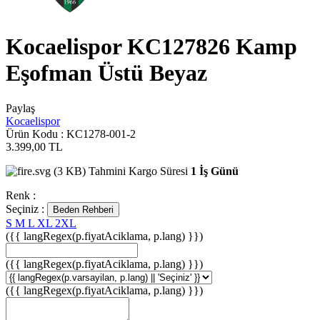
Kocaelispor KC127826 Kamp
Eşofman Üstü Beyaz
Paylaş
Kocaelispor
Ürün Kodu :
KC1278-001-2
3.399,00
TL
Tahmini Kargo Süresi
1 İş Günü
Renk :
Seçiniz :
Beden Rehberi
S
M
L
XL
2XL
({{ langRegex(p.fiyatAciklama, p.lang) }})
({{ langRegex(p.fiyatAciklama, p.lang) }})
({{ langRegex(p.fiyatAciklama, p.lang) }})