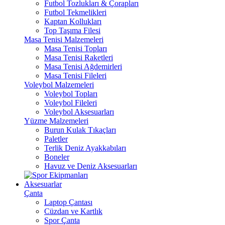
Futbol Tozlukları & Çorapları
Futbol Tekmelikleri
Kaptan Kollukları
Top Taşıma Filesi
Masa Tenisi Malzemeleri
Masa Tenisi Topları
Masa Tenisi Raketleri
Masa Tenisi Ağdemirleri
Masa Tenisi Fileleri
Voleybol Malzemeleri
Voleybol Topları
Voleybol Fileleri
Voleybol Aksesuarları
Yüzme Malzemeleri
Burun Kulak Tıkaçları
Paletler
Terlik Deniz Ayakkabıları
Boneler
Havuz ve Deniz Aksesuarları
Aksesuarlar
Çanta
Laptop Çantası
Cüzdan ve Kartlık
Spor Çanta