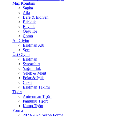
Maç Kombini
Şapka
Atkı
Bere & Eldiven
Bileklik
Bayrak
Örgü İpi
Çorap
Alt Giyim
Eşofman Altı
Şort
Üst Giyim
Eşofman
Sweatshirt
Yağmurluk
Yelek & Mont
Polar & İçlik
Ceket
Eşofman Takımı
Tişört
Antrenman Tişört
Pamuklu Tişört
Kamp Tişört
Forma
2023-2024 Sezon Forma