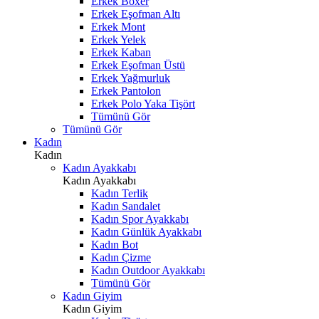
Erkek Boxer
Erkek Eşofman Altı
Erkek Mont
Erkek Yelek
Erkek Kaban
Erkek Eşofman Üstü
Erkek Yağmurluk
Erkek Pantolon
Erkek Polo Yaka Tişört
Tümünü Gör
Tümünü Gör
Kadın
Kadın
Kadın Ayakkabı
Kadın Ayakkabı
Kadın Terlik
Kadın Sandalet
Kadın Spor Ayakkabı
Kadın Günlük Ayakkabı
Kadın Bot
Kadın Çizme
Kadın Outdoor Ayakkabı
Tümünü Gör
Kadın Giyim
Kadın Giyim