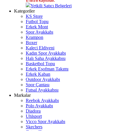
Yetkili Satıcı Belgeleri
Kategoriler
KS Store
Futbol Topu
Erkek Mont
Spor Ayakkabı
Krampon
Boxer
Kaleci Eldiveni
Kadın Spor Ayakkabı
Halı Saha Ayakkabısı
Basketbol Topu
Erkek Eşofman Takımı
Erkek Kaban
Outdoor Ayakkabı
Spor Çantası
Futsal Ayakkabısı
Markalar
Reebok Ayakkabı
Polo Ayakkabı
Diadora
Uhlsport
Vicco Spor Ayakkabı
Skechers