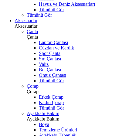
Havuz ve Deniz Aksesuarları
Tümünü Gör
Tümünü Gör
Aksesuarlar
Aksesuarlar
Çanta
Çanta
Laptop Çantası
Cüzdan ve Kartlık
Spor Çanta
Sırt Çantası
Valiz
Bel Çantası
Omuz Çantası
Tümünü Gör
Çorap
Çorap
Erkek Çorap
Kadın Çorap
Tümünü Gör
Ayakkabı Bakım
Ayakkabı Bakım
Boya
Temizleme Ürünleri
Ayakkabı Tabanlığı