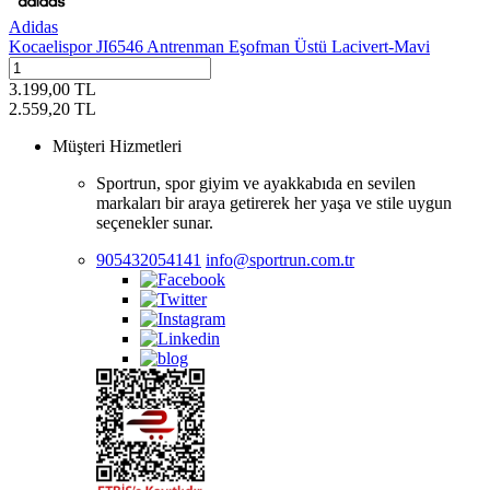
Adidas
Kocaelispor JI6546 Antrenman Eşofman Üstü Lacivert-Mavi
3.199,00
TL
2.559,20
TL
Müşteri Hizmetleri
Sportrun, spor giyim ve ayakkabıda en sevilen
markaları bir araya getirerek her yaşa ve stile uygun
seçenekler sunar.
905432054141
info@sportrun.com.tr