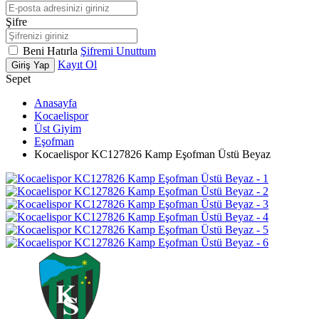
Şifre
Beni Hatırla
Şifremi Unuttum
Kayıt Ol
Giriş Yap
Sepet
Anasayfa
Kocaelispor
Üst Giyim
Eşofman
Kocaelispor KC127826 Kamp Eşofman Üstü Beyaz