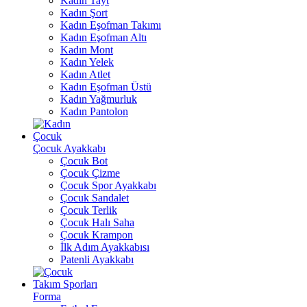
Kadın Tayt
Kadın Şort
Kadın Eşofman Takımı
Kadın Eşofman Altı
Kadın Mont
Kadın Yelek
Kadın Atlet
Kadın Eşofman Üstü
Kadın Yağmurluk
Kadın Pantolon
Çocuk
Çocuk Ayakkabı
Çocuk Bot
Çocuk Çizme
Çocuk Spor Ayakkabı
Çocuk Sandalet
Çocuk Terlik
Çocuk Halı Saha
Çocuk Krampon
İlk Adım Ayakkabısı
Patenli Ayakkabı
Takım Sporları
Forma