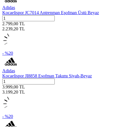
Adidas
Kocaelispor JC7014 Antrenman Eşofman Üstü Beyaz
2.799,00
TL
2.239,20
TL
- %
20
Adidas
Kocaelispor JI8858 Eşofman Takımı Siyah-Beyaz
3.999,00
TL
3.199,20
TL
- %
20