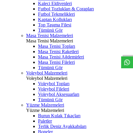
Kaleci Eldivenleri
Futbol Tozlukları & Çorapları
Futbol Tekmelikleri
Kaptan Kollukları
Top Taşıma Filesi
Tümünü Gör
Masa Tenisi Malzemeleri
Masa Tenisi Malzemeleri
Masa Tenisi Topları
Masa Tenisi Raketleri
Masa Tenisi Ağdemirleri
Masa Tenisi Fileleri
Tümünü Gör
Voleybol Malzemeleri
Voleybol Malzemeleri
Voleybol Topları
Voleybol Fileleri
Voleybol Aksesuarları
Tümünü Gör
Yüzme Malzemeleri
Yüzme Malzemeleri
Burun Kulak Tıkaçları
Paletler
Terlik Deniz Ayakkabıları
Boneler