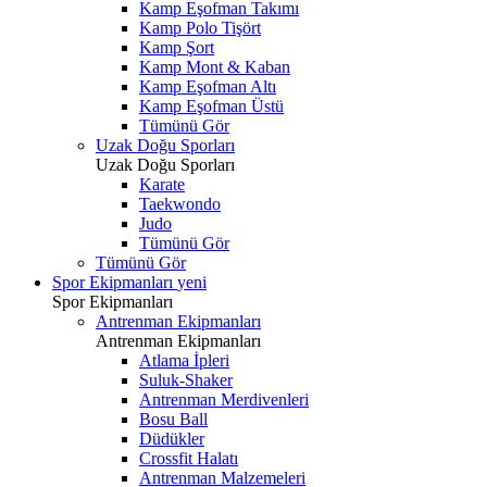
Kamp Eşofman Takımı
Kamp Polo Tişört
Kamp Şort
Kamp Mont & Kaban
Kamp Eşofman Altı
Kamp Eşofman Üstü
Tümünü Gör
Uzak Doğu Sporları
Uzak Doğu Sporları
Karate
Taekwondo
Judo
Tümünü Gör
Tümünü Gör
Spor Ekipmanları
yeni
Spor Ekipmanları
Antrenman Ekipmanları
Antrenman Ekipmanları
Atlama İpleri
Suluk-Shaker
Antrenman Merdivenleri
Bosu Ball
Düdükler
Crossfit Halatı
Antrenman Malzemeleri