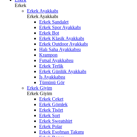
Erkek
Erkek Ayakkabı
Erkek Ayakkabı
Erkek Sandalet
Erkek Spor Ayakkabı
Erkek Bot
Erkek Klasik Ayakkabı
Erkek Outdoor Ayakkabı
Halı Saha Ayakkabısı
Krampon
Futsal Ayakkabısı
Erkek Terlik
Erkek Günlük Ayakkabı
İş Ayakkabısı
Tümünü Gör
Erkek Giyim
Erkek Giyim
Erkek Ceket
Erkek Gömlek
Erkek Tişört
Erkek Şort
Erkek Sweatshirt
Erkek Polar
Erkek Eşofman Takımı