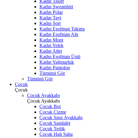
Kadın Tişört
Kadın Sweatshirt
Kadın Polar
Kadın Tayt
Kadın Şort
Kadın Eşofman Takımı
Kadın Eşofman Altı
Kadın Mont
Kadın Yelek
Kadın Atlet
Kadın Eşofman Üstü
Kadın Yağmurluk
Kadın Pantolon
Tümünü Gör
Tümünü Gör
Çocuk
Çocuk
Çocuk Ayakkabı
Çocuk Ayakkabı
Çocuk Bot
Çocuk Çizme
Çocuk Spor Ayakkabı
Çocuk Sandalet
Çocuk Terlik
Çocuk Halı Saha