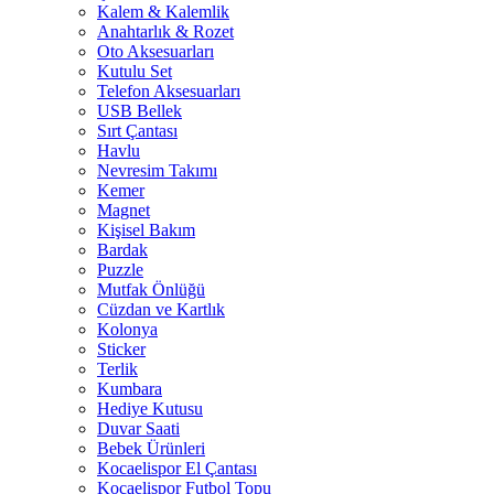
Kalem & Kalemlik
Anahtarlık & Rozet
Oto Aksesuarları
Kutulu Set
Telefon Aksesuarları
USB Bellek
Sırt Çantası
Havlu
Nevresim Takımı
Kemer
Magnet
Kişisel Bakım
Bardak
Puzzle
Mutfak Önlüğü
Cüzdan ve Kartlık
Kolonya
Sticker
Terlik
Kumbara
Hediye Kutusu
Duvar Saati
Bebek Ürünleri
Kocaelispor El Çantası
Kocaelispor Futbol Topu