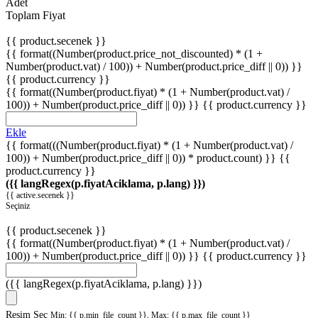
Adet
Toplam Fiyat
{{ product.secenek }}
{{ format((Number(product.price_not_discounted) * (1 +
Number(product.vat) / 100)) + Number(product.price_diff || 0)) }}
{{ product.currency }}
{{ format((Number(product.fiyat) * (1 + Number(product.vat) /
100)) + Number(product.price_diff || 0)) }}
{{ product.currency }}
Ekle
{{ format(((Number(product.fiyat) * (1 + Number(product.vat) /
100)) + Number(product.price_diff || 0)) * product.count) }} {{
product.currency }}
({{ langRegex(p.fiyatAciklama, p.lang) }})
{{ active.secenek }}
Seçiniz
{{ product.secenek }}
{{ format((Number(product.fiyat) * (1 + Number(product.vat) /
100)) + Number(product.price_diff || 0)) }}
{{ product.currency }}
({{ langRegex(p.fiyatAciklama, p.lang) }})
Resim Seç
Min: {{ p.min_file_count }}, Max: {{ p.max_file_count }}