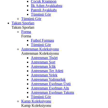
Çocuk Krampon
İlk Adım Ayakkabısı
Patenli Ayakkabı
Tümünü Gör
Tümünü Gör
Takım Sporları
Takım Sporları
Forma
Forma
Futbol Forması
Tümünü Gör
Antrenman Koleksiyonu
Antrenman Koleksiyonu
Antrenman Tişört
Antrenman Şort
Antrenman İçlik
Antrenman Ter Atleti
Antrenman Yelek
Antrenman Yağmurluk
Antrenman Eşofman Üstü
Antrenman Eşofman Altı
Antrenman Eşofman Takımı
Tümünü Gör
Kamp Koleksiyonu
Kamp Koleksiyonu