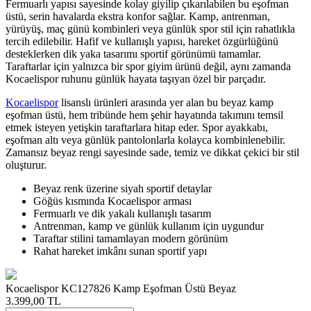
Fermuarlı yapısı sayesinde kolay giyilip çıkarılabilen bu eşofman
üstü, serin havalarda ekstra konfor sağlar. Kamp, antrenman,
yürüyüş, maç günü kombinleri veya günlük spor stil için rahatlıkla
tercih edilebilir. Hafif ve kullanışlı yapısı, hareket özgürlüğünü
desteklerken dik yaka tasarımı sportif görünümü tamamlar.
Taraftarlar için yalnızca bir spor giyim ürünü değil, aynı zamanda
Kocaelispor ruhunu günlük hayata taşıyan özel bir parçadır.
Kocaelispor
lisanslı ürünleri arasında yer alan bu beyaz kamp
eşofman üstü, hem tribünde hem şehir hayatında takımını temsil
etmek isteyen yetişkin taraftarlara hitap eder. Spor ayakkabı,
eşofman altı veya günlük pantolonlarla kolayca kombinlenebilir.
Zamansız beyaz rengi sayesinde sade, temiz ve dikkat çekici bir stil
oluşturur.
Beyaz renk üzerine siyah sportif detaylar
Göğüs kısmında Kocaelispor arması
Fermuarlı ve dik yakalı kullanışlı tasarım
Antrenman, kamp ve günlük kullanım için uygundur
Taraftar stilini tamamlayan modern görünüm
Rahat hareket imkânı sunan sportif yapı
Kocaelispor KC127826 Kamp Eşofman Üstü Beyaz
3.399,00
TL