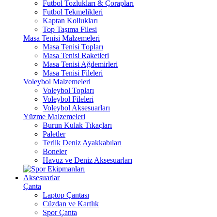
Futbol Tozlukları & Çorapları
Futbol Tekmelikleri
Kaptan Kollukları
Top Taşıma Filesi
Masa Tenisi Malzemeleri
Masa Tenisi Topları
Masa Tenisi Raketleri
Masa Tenisi Ağdemirleri
Masa Tenisi Fileleri
Voleybol Malzemeleri
Voleybol Topları
Voleybol Fileleri
Voleybol Aksesuarları
Yüzme Malzemeleri
Burun Kulak Tıkaçları
Paletler
Terlik Deniz Ayakkabıları
Boneler
Havuz ve Deniz Aksesuarları
Aksesuarlar
Çanta
Laptop Çantası
Cüzdan ve Kartlık
Spor Çanta