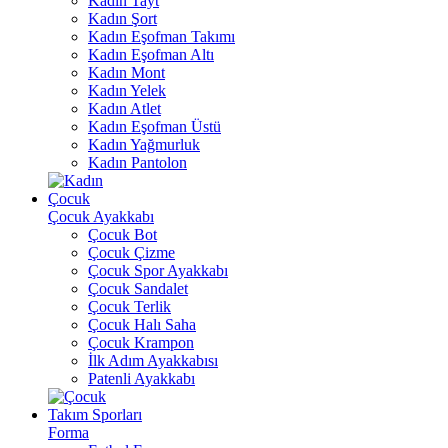
Kadın Tayt
Kadın Şort
Kadın Eşofman Takımı
Kadın Eşofman Altı
Kadın Mont
Kadın Yelek
Kadın Atlet
Kadın Eşofman Üstü
Kadın Yağmurluk
Kadın Pantolon
Çocuk
Çocuk Ayakkabı
Çocuk Bot
Çocuk Çizme
Çocuk Spor Ayakkabı
Çocuk Sandalet
Çocuk Terlik
Çocuk Halı Saha
Çocuk Krampon
İlk Adım Ayakkabısı
Patenli Ayakkabı
Takım Sporları
Forma