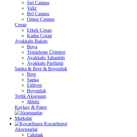
Sırt Çantası
Valiz
Bel Çantası
Omuz Çantası
Çorap
Erkek Çorap
Kadın Çorap
Ayakkabı Bakım
Boya
Temizleme Ürünleri
Ayakkabı Tabanlığı
Ayakkabı Parfümü
Şapka & Bere & Boyunluk
Bere
Şapka
Eldiven
Boyunluk
Terlik Aksesuarı
Jibbitz
Kaykay & Paten
Markalar
Kocaelispor
Aksesuarlar
Çakmak