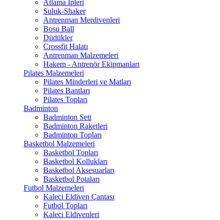
Atlama İpleri
Suluk-Shaker
Antrenman Merdivenleri
Bosu Ball
Düdükler
Crossfit Halatı
Antrenman Malzemeleri
Hakem - Antrenör Ekipmanları
Pilates Malzemeleri
Pilates Minderleri ve Matları
Pilates Bantları
Pilates Topları
Badminton
Badminton Seti
Badminton Raketleri
Badminton Topları
Basketbol Malzemeleri
Basketbol Topları
Basketbol Kollukları
Basketbol Aksesuarları
Basketbol Potaları
Futbol Malzemeleri
Kaleci Eldiven Çantası
Futbol Topları
Kaleci Eldivenleri