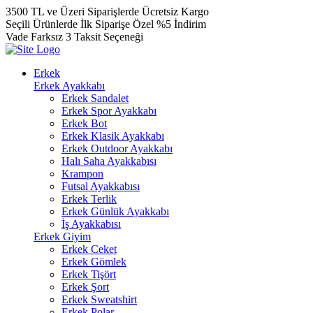
3500 TL ve Üzeri Siparişlerde Ücretsiz Kargo
Seçili Ürünlerde İlk Siparişe Özel %5 İndirim
Vade Farksız 3 Taksit Seçeneği
Erkek
Erkek Ayakkabı
Erkek Sandalet
Erkek Spor Ayakkabı
Erkek Bot
Erkek Klasik Ayakkabı
Erkek Outdoor Ayakkabı
Halı Saha Ayakkabısı
Krampon
Futsal Ayakkabısı
Erkek Terlik
Erkek Günlük Ayakkabı
İş Ayakkabısı
Erkek Giyim
Erkek Ceket
Erkek Gömlek
Erkek Tişört
Erkek Şort
Erkek Sweatshirt
Erkek Polar