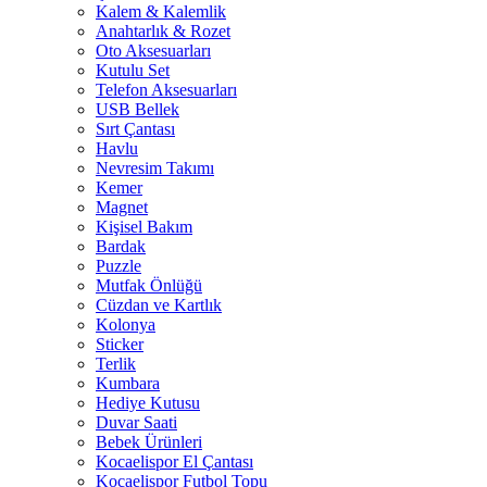
Kalem & Kalemlik
Anahtarlık & Rozet
Oto Aksesuarları
Kutulu Set
Telefon Aksesuarları
USB Bellek
Sırt Çantası
Havlu
Nevresim Takımı
Kemer
Magnet
Kişisel Bakım
Bardak
Puzzle
Mutfak Önlüğü
Cüzdan ve Kartlık
Kolonya
Sticker
Terlik
Kumbara
Hediye Kutusu
Duvar Saati
Bebek Ürünleri
Kocaelispor El Çantası
Kocaelispor Futbol Topu