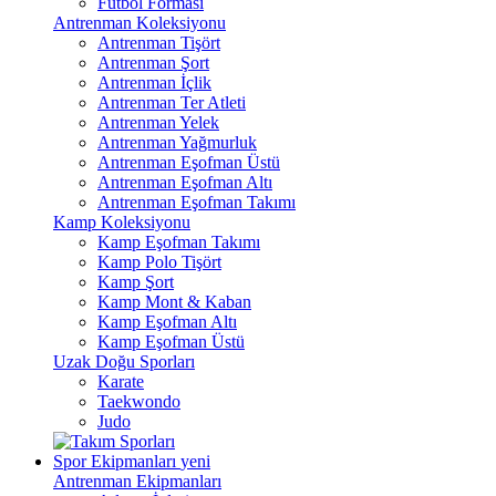
Futbol Forması
Antrenman Koleksiyonu
Antrenman Tişört
Antrenman Şort
Antrenman İçlik
Antrenman Ter Atleti
Antrenman Yelek
Antrenman Yağmurluk
Antrenman Eşofman Üstü
Antrenman Eşofman Altı
Antrenman Eşofman Takımı
Kamp Koleksiyonu
Kamp Eşofman Takımı
Kamp Polo Tişört
Kamp Şort
Kamp Mont & Kaban
Kamp Eşofman Altı
Kamp Eşofman Üstü
Uzak Doğu Sporları
Karate
Taekwondo
Judo
Spor Ekipmanları
yeni
Antrenman Ekipmanları