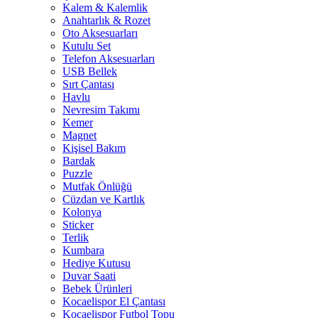
Kalem & Kalemlik
Anahtarlık & Rozet
Oto Aksesuarları
Kutulu Set
Telefon Aksesuarları
USB Bellek
Sırt Çantası
Havlu
Nevresim Takımı
Kemer
Magnet
Kişisel Bakım
Bardak
Puzzle
Mutfak Önlüğü
Cüzdan ve Kartlık
Kolonya
Sticker
Terlik
Kumbara
Hediye Kutusu
Duvar Saati
Bebek Ürünleri
Kocaelispor El Çantası
Kocaelispor Futbol Topu