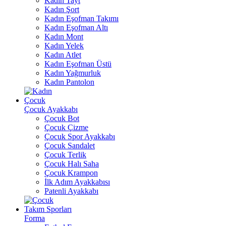
Kadın Tayt
Kadın Şort
Kadın Eşofman Takımı
Kadın Eşofman Altı
Kadın Mont
Kadın Yelek
Kadın Atlet
Kadın Eşofman Üstü
Kadın Yağmurluk
Kadın Pantolon
Çocuk
Çocuk Ayakkabı
Çocuk Bot
Çocuk Çizme
Çocuk Spor Ayakkabı
Çocuk Sandalet
Çocuk Terlik
Çocuk Halı Saha
Çocuk Krampon
İlk Adım Ayakkabısı
Patenli Ayakkabı
Takım Sporları
Forma