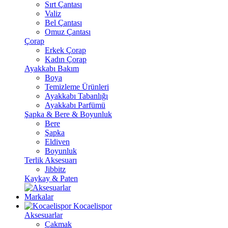
Sırt Çantası
Valiz
Bel Çantası
Omuz Çantası
Çorap
Erkek Çorap
Kadın Çorap
Ayakkabı Bakım
Boya
Temizleme Ürünleri
Ayakkabı Tabanlığı
Ayakkabı Parfümü
Şapka & Bere & Boyunluk
Bere
Şapka
Eldiven
Boyunluk
Terlik Aksesuarı
Jibbitz
Kaykay & Paten
Markalar
Kocaelispor
Aksesuarlar
Çakmak