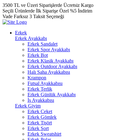
3500 TL ve Üzeri Siparişlerde Ücretsiz Kargo
Seçili Ürünlerde İlk Siparişe Özel %5 İndirim
Vade Farksız 3 Taksit Seçeneği
Erkek
Erkek Ayakkabı
Erkek Sandalet
Erkek Spor Ayakkabı
Erkek Bot
Erkek Klasik Ayakkabı
Erkek Outdoor Ayakkabı
Halı Saha Ayakkabısı
Krampon
Futsal Ayakkabısı
Erkek Terlik
Erkek Günlük Ayakkabı
İş Ayakkabısı
Erkek Giyim
Erkek Ceket
Erkek Gömlek
Erkek Tişört
Erkek Şort
Erkek Sweatshirt
Erkek Polar