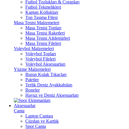
Futbol Tozlukları & Çorapları
Futbol Tekmelikleri
Kaptan Kollukları
Top Taşıma Filesi
Masa Tenisi Malzemeleri
Masa Tenisi Topları
Masa Tenisi Raketleri
Masa Tenisi Ağdemirleri
Masa Tenisi Fileleri
Voleybol Malzemeleri
Voleybol Topları
Voleybol Fileleri
Voleybol Aksesuarları
Yüzme Malzemeleri
Burun Kulak Tıkaçları
Paletler
Terlik Deniz Ayakkabıları
Boneler
Havuz ve Deniz Aksesuarları
Aksesuarlar
Çanta
Laptop Çantası
Cüzdan ve Kartlık
Spor Çanta