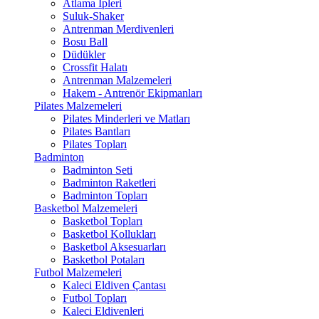
Atlama İpleri
Suluk-Shaker
Antrenman Merdivenleri
Bosu Ball
Düdükler
Crossfit Halatı
Antrenman Malzemeleri
Hakem - Antrenör Ekipmanları
Pilates Malzemeleri
Pilates Minderleri ve Matları
Pilates Bantları
Pilates Topları
Badminton
Badminton Seti
Badminton Raketleri
Badminton Topları
Basketbol Malzemeleri
Basketbol Topları
Basketbol Kollukları
Basketbol Aksesuarları
Basketbol Potaları
Futbol Malzemeleri
Kaleci Eldiven Çantası
Futbol Topları
Kaleci Eldivenleri