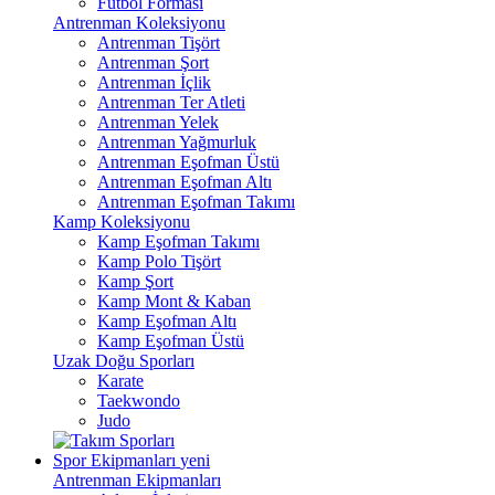
Futbol Forması
Antrenman Koleksiyonu
Antrenman Tişört
Antrenman Şort
Antrenman İçlik
Antrenman Ter Atleti
Antrenman Yelek
Antrenman Yağmurluk
Antrenman Eşofman Üstü
Antrenman Eşofman Altı
Antrenman Eşofman Takımı
Kamp Koleksiyonu
Kamp Eşofman Takımı
Kamp Polo Tişört
Kamp Şort
Kamp Mont & Kaban
Kamp Eşofman Altı
Kamp Eşofman Üstü
Uzak Doğu Sporları
Karate
Taekwondo
Judo
Spor Ekipmanları
yeni
Antrenman Ekipmanları