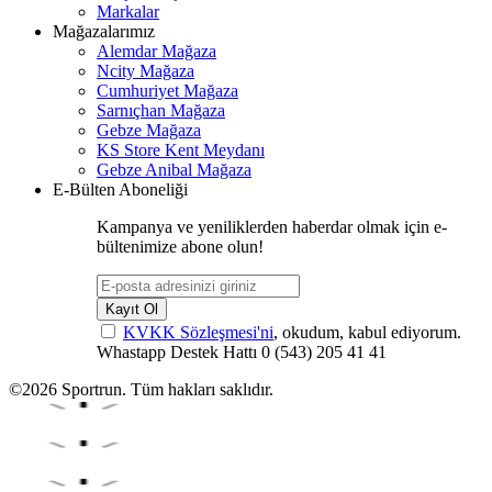
Markalar
Mağazalarımız
Alemdar Mağaza
Ncity Mağaza
Cumhuriyet Mağaza
Sarnıçhan Mağaza
Gebze Mağaza
KS Store Kent Meydanı
Gebze Anibal Mağaza
E-Bülten Aboneliği
Kampanya ve yeniliklerden haberdar olmak için e-
bültenimize abone olun!
Kayıt Ol
KVKK Sözleşmesi'ni
, okudum, kabul ediyorum.
Whastapp Destek Hattı
0 (543) 205 41 41
©2026 Sportrun. Tüm hakları saklıdır.