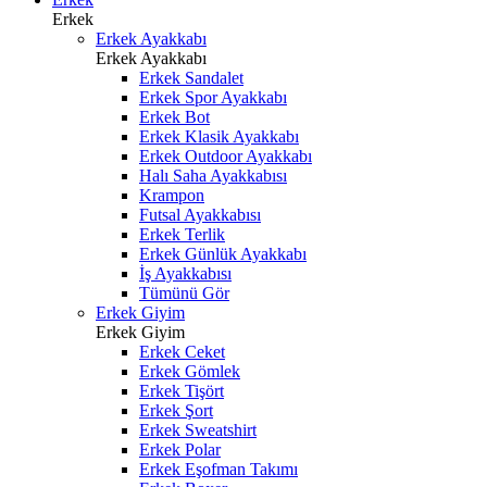
Erkek
Erkek Ayakkabı
Erkek Ayakkabı
Erkek Sandalet
Erkek Spor Ayakkabı
Erkek Bot
Erkek Klasik Ayakkabı
Erkek Outdoor Ayakkabı
Halı Saha Ayakkabısı
Krampon
Futsal Ayakkabısı
Erkek Terlik
Erkek Günlük Ayakkabı
İş Ayakkabısı
Tümünü Gör
Erkek Giyim
Erkek Giyim
Erkek Ceket
Erkek Gömlek
Erkek Tişört
Erkek Şort
Erkek Sweatshirt
Erkek Polar
Erkek Eşofman Takımı