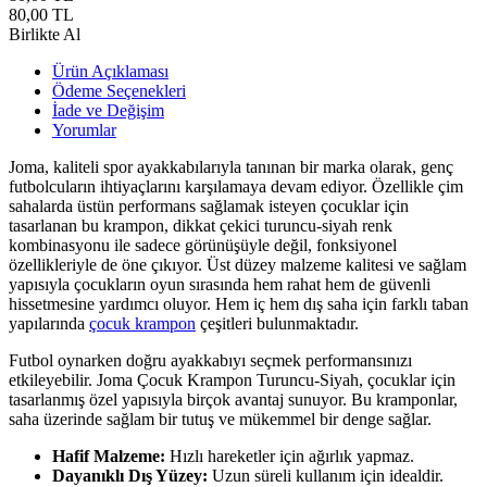
80,00
TL
Birlikte Al
Ürün Açıklaması
Ödeme Seçenekleri
İade ve Değişim
Yorumlar
Joma, kaliteli spor ayakkabılarıyla tanınan bir marka olarak, genç
futbolcuların ihtiyaçlarını karşılamaya devam ediyor. Özellikle çim
sahalarda üstün performans sağlamak isteyen çocuklar için
tasarlanan bu krampon, dikkat çekici turuncu-siyah renk
kombinasyonu ile sadece görünüşüyle değil, fonksiyonel
özellikleriyle de öne çıkıyor. Üst düzey malzeme kalitesi ve sağlam
yapısıyla çocukların oyun sırasında hem rahat hem de güvenli
hissetmesine yardımcı oluyor. Hem iç hem dış saha için farklı taban
yapılarında
çocuk krampon
çeşitleri bulunmaktadır.
Futbol oynarken doğru ayakkabıyı seçmek performansınızı
etkileyebilir. Joma Çocuk Krampon Turuncu-Siyah, çocuklar için
tasarlanmış özel yapısıyla birçok avantaj sunuyor. Bu kramponlar,
saha üzerinde sağlam bir tutuş ve mükemmel bir denge sağlar.
Hafif Malzeme:
Hızlı hareketler için ağırlık yapmaz.
Dayanıklı Dış Yüzey:
Uzun süreli kullanım için idealdir.