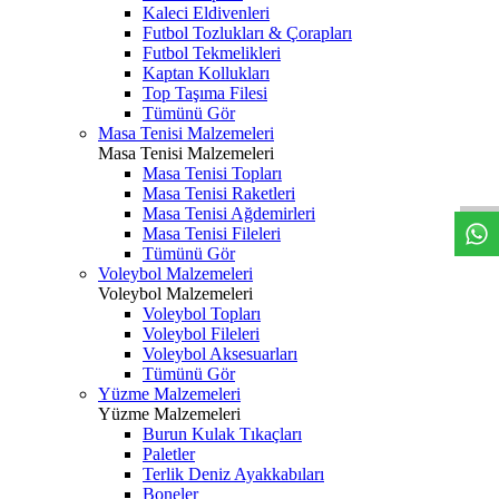
Kaleci Eldivenleri
Futbol Tozlukları & Çorapları
Futbol Tekmelikleri
Kaptan Kollukları
Top Taşıma Filesi
Tümünü Gör
Masa Tenisi Malzemeleri
Masa Tenisi Malzemeleri
Masa Tenisi Topları
Masa Tenisi Raketleri
Masa Tenisi Ağdemirleri
Masa Tenisi Fileleri
Tümünü Gör
Voleybol Malzemeleri
Voleybol Malzemeleri
Voleybol Topları
Voleybol Fileleri
Voleybol Aksesuarları
Tümünü Gör
Yüzme Malzemeleri
Yüzme Malzemeleri
Burun Kulak Tıkaçları
Paletler
Terlik Deniz Ayakkabıları
Boneler