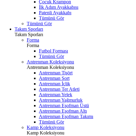
Çocuk Krampon
İlk Adım Ayakkabısı
Patenli Ayakkabı
Tümünü Gör
Tümünü Gör
Takım Sporları
Takım Sporları
Forma
Forma
Futbol Forması
Tümünü Gör
Antrenman Koleksiyonu
Antrenman Koleksiyonu
Antrenman Tişört
Antrenman Şort
Antrenman İçlik
Antrenman Ter Atleti
Antrenman Yelek
Antrenman Yağmurluk
Antrenman Eşofman Üstü
Antrenman Eşofman Altı
Antrenman Eşofman Takımı
Tümünü Gör
Kamp Koleksiyonu
Kamp Koleksiyonu