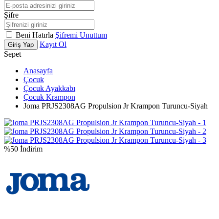
Şifre
Beni Hatırla
Şifremi Unuttum
Kayıt Ol
Giriş Yap
Sepet
Anasayfa
Çocuk
Çocuk Ayakkabı
Çocuk Krampon
Joma PRJS2308AG Propulsion Jr Krampon Turuncu-Siyah
%50 İndirim