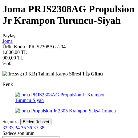
Joma PRJS2308AG Propulsion
Jr Krampon Turuncu-Siyah
Paylaş
Joma
Ürün Kodu :
PRJS2308AG-294
1.800,00
TL
900,00
TL
%
50
Tahmini Kargo Süresi
1 İş Günü
Renk
Seçiniz :
Beden Rehberi
32
33
34
35
36
37
38
Sadece son
ürün