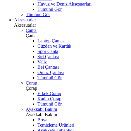
Havuz ve Deniz Aksesuarları
Tümünü Gör
Tümünü Gör
Aksesuarlar
Aksesuarlar
Çanta
Çanta
Laptop Çantası
Cüzdan ve Kartlık
Spor Çanta
Sırt Çantası
Valiz
Bel Çantası
Omuz Çantası
Tümünü Gör
Çorap
Çorap
Erkek Çorap
Kadın Çorap
Tümünü Gör
Ayakkabı Bakım
Ayakkabı Bakım
Boya
Temizleme Ürünleri
Ayakkabı Tabanlığı