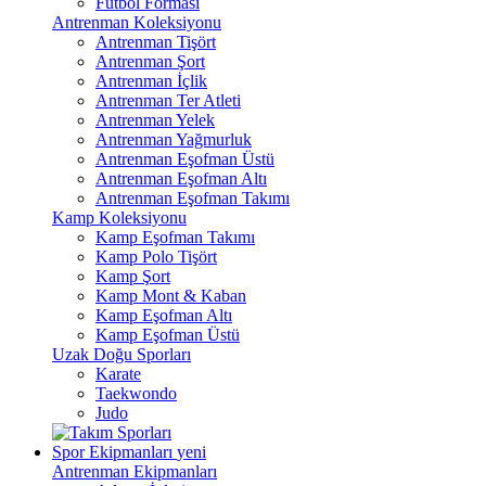
Futbol Forması
Antrenman Koleksiyonu
Antrenman Tişört
Antrenman Şort
Antrenman İçlik
Antrenman Ter Atleti
Antrenman Yelek
Antrenman Yağmurluk
Antrenman Eşofman Üstü
Antrenman Eşofman Altı
Antrenman Eşofman Takımı
Kamp Koleksiyonu
Kamp Eşofman Takımı
Kamp Polo Tişört
Kamp Şort
Kamp Mont & Kaban
Kamp Eşofman Altı
Kamp Eşofman Üstü
Uzak Doğu Sporları
Karate
Taekwondo
Judo
Spor Ekipmanları
yeni
Antrenman Ekipmanları