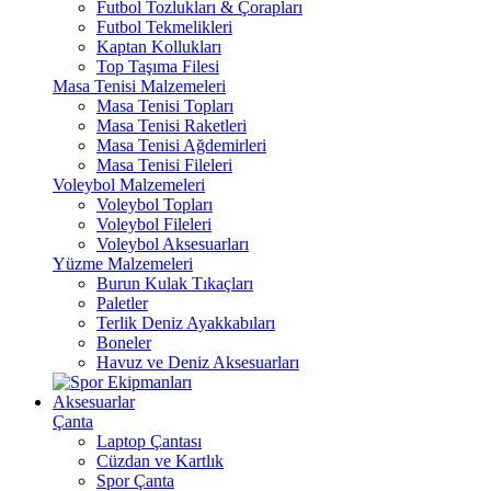
Futbol Tozlukları & Çorapları
Futbol Tekmelikleri
Kaptan Kollukları
Top Taşıma Filesi
Masa Tenisi Malzemeleri
Masa Tenisi Topları
Masa Tenisi Raketleri
Masa Tenisi Ağdemirleri
Masa Tenisi Fileleri
Voleybol Malzemeleri
Voleybol Topları
Voleybol Fileleri
Voleybol Aksesuarları
Yüzme Malzemeleri
Burun Kulak Tıkaçları
Paletler
Terlik Deniz Ayakkabıları
Boneler
Havuz ve Deniz Aksesuarları
Aksesuarlar
Çanta
Laptop Çantası
Cüzdan ve Kartlık
Spor Çanta