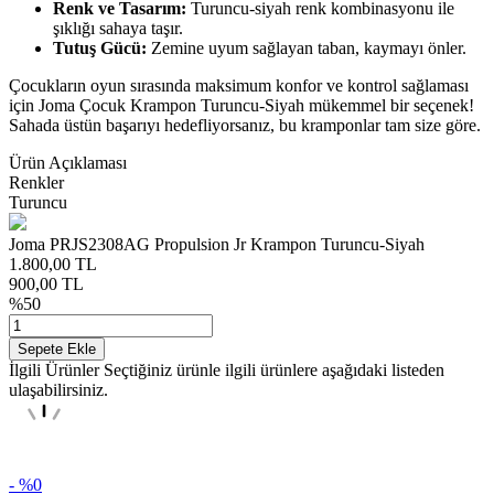
Renk ve Tasarım:
Turuncu-siyah renk kombinasyonu ile
şıklığı sahaya taşır.
Tutuş Gücü:
Zemine uyum sağlayan taban, kaymayı önler.
Çocukların oyun sırasında maksimum konfor ve kontrol sağlaması
için Joma Çocuk Krampon Turuncu-Siyah mükemmel bir seçenek!
Sahada üstün başarıyı hedefliyorsanız, bu kramponlar tam size göre.
Ürün Açıklaması
Renkler
Turuncu
Joma PRJS2308AG Propulsion Jr Krampon Turuncu-Siyah
1.800,00
TL
900,00
TL
%
50
Sepete Ekle
İlgili Ürünler
Seçtiğiniz ürünle ilgili ürünlere aşağıdaki listeden
ulaşabilirsiniz.
- %
0