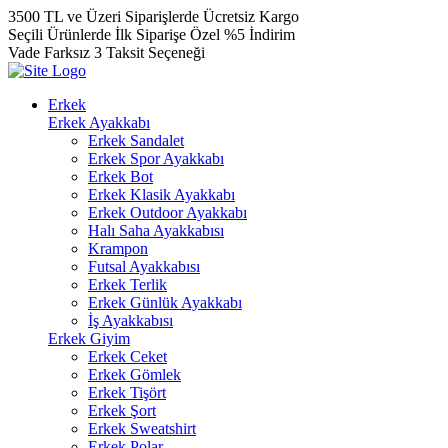
3500 TL ve Üzeri Siparişlerde Ücretsiz Kargo
Seçili Ürünlerde İlk Siparişe Özel %5 İndirim
Vade Farksız 3 Taksit Seçeneği
Erkek
Erkek Ayakkabı
Erkek Sandalet
Erkek Spor Ayakkabı
Erkek Bot
Erkek Klasik Ayakkabı
Erkek Outdoor Ayakkabı
Halı Saha Ayakkabısı
Krampon
Futsal Ayakkabısı
Erkek Terlik
Erkek Günlük Ayakkabı
İş Ayakkabısı
Erkek Giyim
Erkek Ceket
Erkek Gömlek
Erkek Tişört
Erkek Şort
Erkek Sweatshirt
Erkek Polar