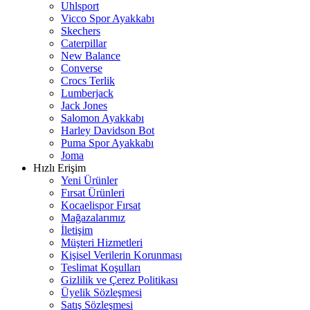
Uhlsport
Vicco Spor Ayakkabı
Skechers
Caterpillar
New Balance
Converse
Crocs Terlik
Lumberjack
Jack Jones
Salomon Ayakkabı
Harley Davidson Bot
Puma Spor Ayakkabı
Joma
Hızlı Erişim
Yeni Ürünler
Fırsat Ürünleri
Kocaelispor Fırsat
Mağazalarımız
İletişim
Müşteri Hizmetleri
Kişisel Verilerin Korunması
Teslimat Koşulları
Gizlilik ve Çerez Politikası
Üyelik Sözleşmesi
Satış Sözleşmesi