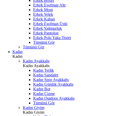
Erkek Boxer
Erkek Eşofman Altı
Erkek Mont
Erkek Yelek
Erkek Kaban
Erkek Eşofman Üstü
Erkek Yağmurluk
Erkek Pantolon
Erkek Polo Yaka Tişört
Tümünü Gör
Tümünü Gör
Kadın
Kadın
Kadın Ayakkabı
Kadın Ayakkabı
Kadın Terlik
Kadın Sandalet
Kadın Spor Ayakkabı
Kadın Günlük Ayakkabı
Kadın Bot
Kadın Çizme
Kadın Outdoor Ayakkabı
Tümünü Gör
Kadın Giyim
Kadın Giyim