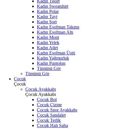
Kadın Tişört
Kadın Sweatshirt
Kadın Polar
Kadın Tayt
Kadın Şort
Kadın Eşofman Takımı
Kadın Eşofman Altı
Kadın Mont
Kadın Yelek
Kadın Atlet
Kadın Eşofman Üstü
Kadın Yağmurluk
Kadın Pantolon
Tümünü Gör
Tümünü Gör
Çocuk
Çocuk
Çocuk Ayakkabı
Çocuk Ayakkabı
Çocuk Bot
Çocuk Çizme
Çocuk Spor Ayakkabı
Çocuk Sandalet
Çocuk Terlik
Çocuk Halı Saha