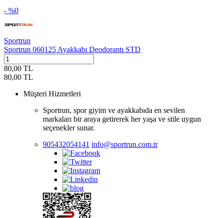
- %
0
Sportrun
Sportrun 060125 Ayakkabı Deodorantı STD
80,00
TL
80,00
TL
Müşteri Hizmetleri
Sportrun, spor giyim ve ayakkabıda en sevilen
markaları bir araya getirerek her yaşa ve stile uygun
seçenekler sunar.
905432054141
info@sportrun.com.tr