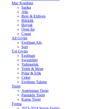
Maç Kombini
Şapka
Atkı
Bere & Eldiven
Bileklik
Bayrak
Örgü İpi
Çorap
Alt Giyim
Eşofman Altı
Şort
Üst Giyim
Eşofman
Sweatshirt
Yağmurluk
Yelek & Mont
Polar & İçlik
Ceket
Eşofman Takımı
Tişört
Antrenman Tişört
Pamuklu Tişört
Kamp Tişört
Forma
2023-2024 Sezon Forma