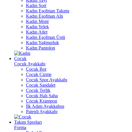
Kadın Tayt
Kadın Şort
Kadın Eşofman Takımı
Kadın Eşofman Altı
Kadın Mont
Kadın Yelek
Kadın Atlet
Kadın Eşofman Üstü
Kadın Yağmurluk
Kadın Pantolon
Çocuk
Çocuk Ayakkabı
Çocuk Bot
Çocuk Çizme
Çocuk Spor Ayakkabı
Çocuk Sandalet
Çocuk Terlik
Çocuk Halı Saha
Çocuk Krampon
İlk Adım Ayakkabısı
Patenli Ayakkabı
Takım Sporları
Forma