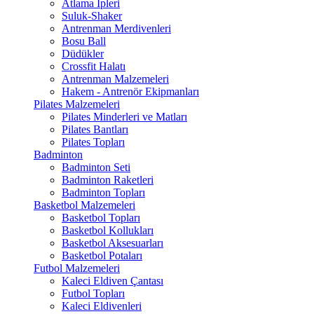
Atlama İpleri
Suluk-Shaker
Antrenman Merdivenleri
Bosu Ball
Düdükler
Crossfit Halatı
Antrenman Malzemeleri
Hakem - Antrenör Ekipmanları
Pilates Malzemeleri
Pilates Minderleri ve Matları
Pilates Bantları
Pilates Topları
Badminton
Badminton Seti
Badminton Raketleri
Badminton Topları
Basketbol Malzemeleri
Basketbol Topları
Basketbol Kollukları
Basketbol Aksesuarları
Basketbol Potaları
Futbol Malzemeleri
Kaleci Eldiven Çantası
Futbol Topları
Kaleci Eldivenleri