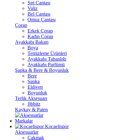
Sırt Çantası
Valiz
Bel Çantası
Omuz Çantası
Çorap
Erkek Çorap
Kadın Çorap
Ayakkabı Bakım
Boya
Temizleme Ürünleri
Ayakkabı Tabanlığı
Ayakkabı Parfümü
Şapka & Bere & Boyunluk
Bere
Şapka
Eldiven
Boyunluk
Terlik Aksesuarı
Jibbitz
Kaykay & Paten
Markalar
Kocaelispor
Aksesuarlar
Çakmak