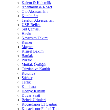
Kalem & Kalemlik
Anahtarlık & Rozet
Oto Aksesuarları
Kutulu Set
Telefon Aksesuarları
USB Bellek
Sırt Çantası
Havlu
Nevresim Takımı
Kemer
Magnet
Kişisel Bakım
Bardak
Puzzle
Mutfak Önlüğü
Cüzdan ve Kartlık
Kolonya
Sticker
Terlik
Kumbara
Hediye Kutusu
Duvar Saati
Bebek Ürünleri
Kocaelispor El Çantası
Kocaelispor Futbol Topu