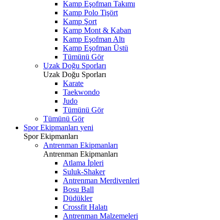
Kamp Eşofman Takımı
Kamp Polo Tişört
Kamp Şort
Kamp Mont & Kaban
Kamp Eşofman Altı
Kamp Eşofman Üstü
Tümünü Gör
Uzak Doğu Sporları
Uzak Doğu Sporları
Karate
Taekwondo
Judo
Tümünü Gör
Tümünü Gör
Spor Ekipmanları
yeni
Spor Ekipmanları
Antrenman Ekipmanları
Antrenman Ekipmanları
Atlama İpleri
Suluk-Shaker
Antrenman Merdivenleri
Bosu Ball
Düdükler
Crossfit Halatı
Antrenman Malzemeleri