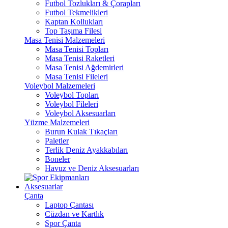
Futbol Tozlukları & Çorapları
Futbol Tekmelikleri
Kaptan Kollukları
Top Taşıma Filesi
Masa Tenisi Malzemeleri
Masa Tenisi Topları
Masa Tenisi Raketleri
Masa Tenisi Ağdemirleri
Masa Tenisi Fileleri
Voleybol Malzemeleri
Voleybol Topları
Voleybol Fileleri
Voleybol Aksesuarları
Yüzme Malzemeleri
Burun Kulak Tıkaçları
Paletler
Terlik Deniz Ayakkabıları
Boneler
Havuz ve Deniz Aksesuarları
Aksesuarlar
Çanta
Laptop Çantası
Cüzdan ve Kartlık
Spor Çanta