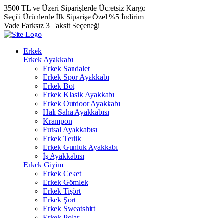
3500 TL ve Üzeri Siparişlerde Ücretsiz Kargo
Seçili Ürünlerde İlk Siparişe Özel %5 İndirim
Vade Farksız 3 Taksit Seçeneği
Erkek
Erkek Ayakkabı
Erkek Sandalet
Erkek Spor Ayakkabı
Erkek Bot
Erkek Klasik Ayakkabı
Erkek Outdoor Ayakkabı
Halı Saha Ayakkabısı
Krampon
Futsal Ayakkabısı
Erkek Terlik
Erkek Günlük Ayakkabı
İş Ayakkabısı
Erkek Giyim
Erkek Ceket
Erkek Gömlek
Erkek Tişört
Erkek Şort
Erkek Sweatshirt
Erkek Polar