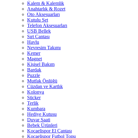
Kalem & Kalemlik
Anahtarlık & Rozet
Oto Aksesuarları
Kutulu Set
Telefon Aksesuarları
USB Bellek
Sırt Çantası
Havlu
Nevresim Takımı
Kemer
Magnet
Kişisel Bakım
Bardak
Puzzle
Mutfak Önlüğü
Cüzdan ve Kartlık
Kolonya
Sticker
Terlik
Kumbara
Hediye Kutusu
Duvar Saati
Bebek Ürünleri
Kocaelispor El Çantası
Kocaelispor Futbol Topu