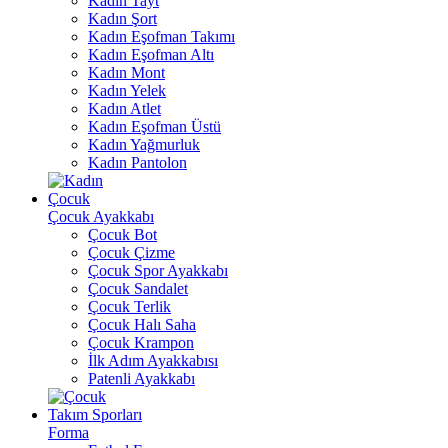
Kadın Tayt
Kadın Şort
Kadın Eşofman Takımı
Kadın Eşofman Altı
Kadın Mont
Kadın Yelek
Kadın Atlet
Kadın Eşofman Üstü
Kadın Yağmurluk
Kadın Pantolon
Çocuk
Çocuk Ayakkabı
Çocuk Bot
Çocuk Çizme
Çocuk Spor Ayakkabı
Çocuk Sandalet
Çocuk Terlik
Çocuk Halı Saha
Çocuk Krampon
İlk Adım Ayakkabısı
Patenli Ayakkabı
Takım Sporları
Forma