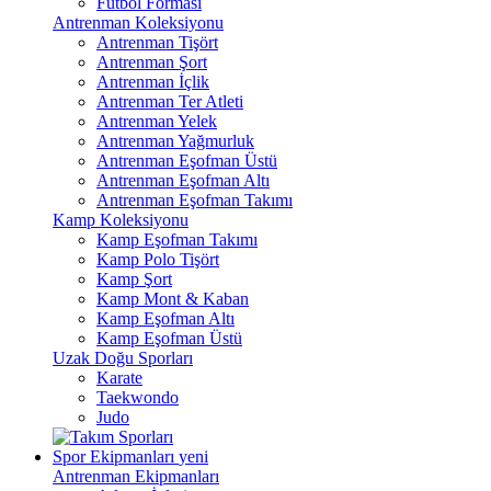
Futbol Forması
Antrenman Koleksiyonu
Antrenman Tişört
Antrenman Şort
Antrenman İçlik
Antrenman Ter Atleti
Antrenman Yelek
Antrenman Yağmurluk
Antrenman Eşofman Üstü
Antrenman Eşofman Altı
Antrenman Eşofman Takımı
Kamp Koleksiyonu
Kamp Eşofman Takımı
Kamp Polo Tişört
Kamp Şort
Kamp Mont & Kaban
Kamp Eşofman Altı
Kamp Eşofman Üstü
Uzak Doğu Sporları
Karate
Taekwondo
Judo
Spor Ekipmanları
yeni
Antrenman Ekipmanları