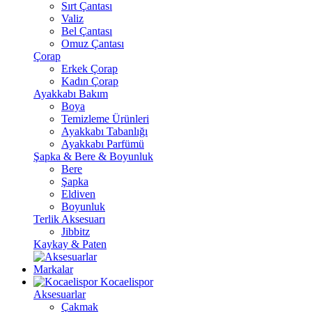
Sırt Çantası
Valiz
Bel Çantası
Omuz Çantası
Çorap
Erkek Çorap
Kadın Çorap
Ayakkabı Bakım
Boya
Temizleme Ürünleri
Ayakkabı Tabanlığı
Ayakkabı Parfümü
Şapka & Bere & Boyunluk
Bere
Şapka
Eldiven
Boyunluk
Terlik Aksesuarı
Jibbitz
Kaykay & Paten
Markalar
Kocaelispor
Aksesuarlar
Çakmak