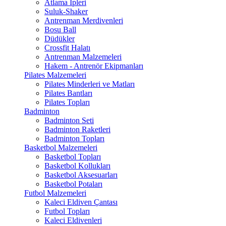
Atlama İpleri
Suluk-Shaker
Antrenman Merdivenleri
Bosu Ball
Düdükler
Crossfit Halatı
Antrenman Malzemeleri
Hakem - Antrenör Ekipmanları
Pilates Malzemeleri
Pilates Minderleri ve Matları
Pilates Bantları
Pilates Topları
Badminton
Badminton Seti
Badminton Raketleri
Badminton Topları
Basketbol Malzemeleri
Basketbol Topları
Basketbol Kollukları
Basketbol Aksesuarları
Basketbol Potaları
Futbol Malzemeleri
Kaleci Eldiven Çantası
Futbol Topları
Kaleci Eldivenleri