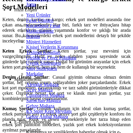
Joma
Şort Modelleri
Hızlı Erişim
Yeni Ürünler
Keten, denim, kumaş ve kargo; erkek şort modelleri arasında öne
Fırsat Ürünleri
çıkan ana malzemelerdir. Her biri, farklı tarz ve ihtiyaçlara hitap
Kocaelispor Fırsat
ederek erkeklerin günlük yaşamında konfor ve şıklığı bir arada
Mağazalarımız
sunar. Bu kategorilerdeki erkek şort modellerini detaylı bir şekilde
İletişim
inceleyelim:
Müşteri Hizmetleri
Kişisel Verilerin Korunması
Keten Erkek Şortlar
: Keten şortlar, yaz mevsimi için
Teslimat Koşulları
vazgeçilmezdir. Hafif ve nefes alabilen yapısı sayesinde sıcak
Gizlilik ve Çerez Politikası
günlerde bile rahatlık sunar. Doğal bir görünüm arayanlar için erkek
Üyelik Sözleşmesi
keten şort modelleri, hem şık hem de kullanışlı bir seçenektir.
Satış Sözleşmesi
Markalar
Denim (Jean) Şortlar
: Casual giyimin olmazsa olmazı denim
Mağazalarımız
şortlar, her ortama uyum sağlayabilen joker parçalardandır. Erkek
Alemdar Mağaza
kot şort modelleri, dayanıklılığı ve tarz sahibi görünümleriyle dikkat
Ncity Mağaza
çeker. Özellikle beyaz kot şort ve klasik mavi jean şortlar, yaz
Cumhuriyet Mağaza
kombinlerinin başrol oyuncularıdır.
Sarnıçhan Mağaza
Gebze Mağaza
Kumaş Şortlar
: Günlük kullanım için ideal olan kumaş şortlar,
KS Store Kent Meydanı
erkek pamuklu şort ve erkek penye şort gibi çeşitleriyle konforu ön
Gebze Anibal Mağaza
planda tutar. Renk ve desen seçenekleriyle her tarza hitap eden
E-Bülten Aboneliği
erkek şort pantolon modelleri, yazlık şort erkek koleksiyonlarının
ayrılmaz parçalarıdır.
Kampanya ve yeniliklerden haberdar olmak için e-