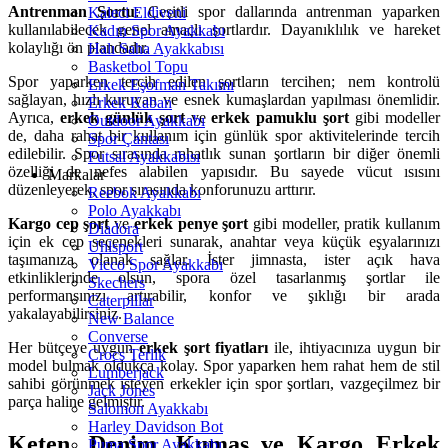
Antrenman Şortu
: Çeşitli spor dallarında antrenman yaparken
Kaleci Eldiveni
kullanılabilecek genel amaçlı şortlardır. Dayanıklılık ve hareket
Kadın Spor Ayakkabı
kolaylığı ön plandadır.
Halı Saha Ayakkabısı
Basketbol Topu
Spor yaparken tercih edilen şortların tercihen; nem kontrolü
Erkek Eşofman Takımı
sağlayan, hızlı kuruyan ve esnek kumaşlardan yapılması önemlidir.
Erkek Kaban
Ayrıca,
erkek günlük şort
ve
erkek pamuklu şort
gibi modeller
Outdoor Ayakkabı
de, daha rahat bir kullanım için günlük spor aktivitelerinde tercih
Spor Çantası
edilebilir. Spor sırasında rahatlık sunan şortların bir diğer önemli
Futsal Ayakkabısı
özelliği de nefes alabilen yapısıdır. Bu sayede vücut ısısını
Markalar
düzenleyerek, spor sırasında konforunuzu arttırır.
Reebok Ayakkabı
Polo Ayakkabı
Kargo cep şort
ve
erkek penye şort
gibi modeller, pratik kullanım
Diadora
için ek cep seçenekleri sunarak, anahtar veya küçük eşyalarınızı
Uhlsport
taşımanıza olanak sağlar. İster jimnasta, ister açık hava
Vicco Spor Ayakkabı
etkinliklerinde olsun, spora özel tasarlanmış şortlar ile
Skechers
performansınızı artırabilir, konfor ve şıklığı bir arada
Caterpillar
yakalayabilirsiniz.
New Balance
Converse
Her bütçeye uygun
erkek şort fiyatları
ile, ihtiyacınıza uygun bir
Crocs Terlik
model bulmak oldukça kolay. Spor yaparken hem rahat hem de stil
Lumberjack
sahibi görünmek isteyen erkekler için spor şortları, vazgeçilmez bir
Jack Jones
parça haline gelmiştir.
Salomon Ayakkabı
Harley Davidson Bot
Keten, Denim, Kumaş ve Kargo Erkek
Puma Spor Ayakkabı