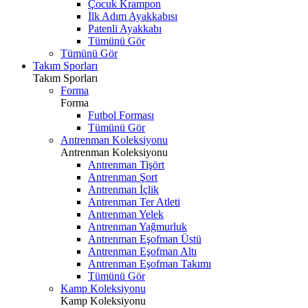
Çocuk Krampon
İlk Adım Ayakkabısı
Patenli Ayakkabı
Tümünü Gör
Tümünü Gör
Takım Sporları
Takım Sporları
Forma
Forma
Futbol Forması
Tümünü Gör
Antrenman Koleksiyonu
Antrenman Koleksiyonu
Antrenman Tişört
Antrenman Şort
Antrenman İçlik
Antrenman Ter Atleti
Antrenman Yelek
Antrenman Yağmurluk
Antrenman Eşofman Üstü
Antrenman Eşofman Altı
Antrenman Eşofman Takımı
Tümünü Gör
Kamp Koleksiyonu
Kamp Koleksiyonu