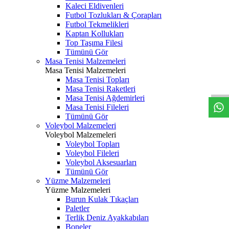
Kaleci Eldivenleri
Futbol Tozlukları & Çorapları
Futbol Tekmelikleri
Kaptan Kollukları
Top Taşıma Filesi
Tümünü Gör
Masa Tenisi Malzemeleri
Masa Tenisi Malzemeleri
Masa Tenisi Topları
Masa Tenisi Raketleri
Masa Tenisi Ağdemirleri
Masa Tenisi Fileleri
Tümünü Gör
Voleybol Malzemeleri
Voleybol Malzemeleri
Voleybol Topları
Voleybol Fileleri
Voleybol Aksesuarları
Tümünü Gör
Yüzme Malzemeleri
Yüzme Malzemeleri
Burun Kulak Tıkaçları
Paletler
Terlik Deniz Ayakkabıları
Boneler