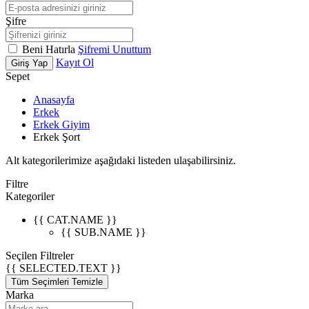
Şifre
Beni Hatırla
Şifremi Unuttum
Kayıt Ol
Giriş Yap
Sepet
Anasayfa
Erkek
Erkek Giyim
Erkek Şort
Alt kategorilerimize aşağıdaki listeden ulaşabilirsiniz.
Filtre
Kategoriler
{{ CAT.NAME }}
{{ SUB.NAME }}
Seçilen Filtreler
{{ SELECTED.TEXT }}
Tüm Seçimleri Temizle
Marka