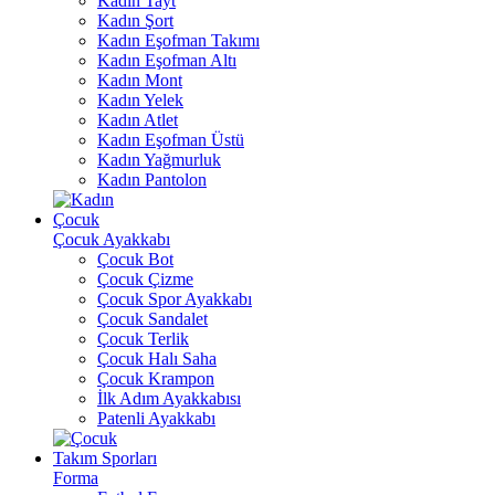
Kadın Tayt
Kadın Şort
Kadın Eşofman Takımı
Kadın Eşofman Altı
Kadın Mont
Kadın Yelek
Kadın Atlet
Kadın Eşofman Üstü
Kadın Yağmurluk
Kadın Pantolon
Çocuk
Çocuk Ayakkabı
Çocuk Bot
Çocuk Çizme
Çocuk Spor Ayakkabı
Çocuk Sandalet
Çocuk Terlik
Çocuk Halı Saha
Çocuk Krampon
İlk Adım Ayakkabısı
Patenli Ayakkabı
Takım Sporları
Forma