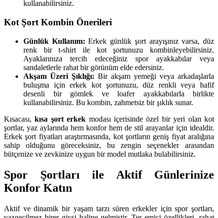
kullanabilirsiniz.
Kot Şort Kombin Önerileri
Günlük Kullanım:
Erkek günlük şort arayışınız varsa, düz
renk bir t-shirt ile kot şortunuzu kombinleyebilirsiniz.
Ayaklarınıza tercih edeceğiniz spor ayakkabılar veya
sandaletlerle rahat bir görünüm elde edersiniz.
Akşam Üzeri Şıklığı:
Bir akşam yemeği veya arkadaşlarla
buluşma için erkek kot şortunuzu, düz renkli veya hafif
desenli bir gömlek ve loafer ayakkabılarla birlikte
kullanabilirsiniz. Bu kombin, zahmetsiz bir şıklık sunar.
Kısacası,
kısa şort erkek
modası içerisinde özel bir yeri olan kot
şortlar, yaz aylarında hem konfor hem de stil arayanlar için idealdir.
Erkek şort fiyatları araştırmasında, kot şortların geniş fiyat aralığına
sahip olduğunu göreceksiniz, bu zengin seçenekler arasından
bütçenize ve zevkinize uygun bir model mutlaka bulabilirsiniz.
Spor Şortları ile Aktif Günlerinize
Konfor Katın
Aktif ve dinamik bir yaşam tarzı süren erkekler için spor şortları,
vazgeçilmez birer giysi haline gelmiştir. Ter emici özellikleri, rahat