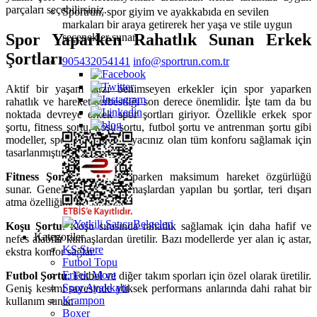
parçaları seçebilirsiniz.
Sportrun, spor giyim ve ayakkabıda en sevilen
markaları bir araya getirerek her yaşa ve stile uygun
Spor Yaparken Rahatlık Sunan Erkek
seçenekler sunar.
Şortları
905432054141
info@sportrun.com.tr
Aktif bir yaşam tarzı benimseyen erkekler için spor yaparken
rahatlık ve hareket serbestliği son derece önemlidir. İşte tam da bu
noktada devreye erkek spor şortları giriyor. Özellikle erkek spor
şortu, fitness şortu, koşu şortu, futbol şortu ve antrenman şortu gibi
modeller, spor yaparken ihtiyacınız olan tüm konforu sağlamak için
tasarlanmıştır.
Fitness Şortu
: Fitness yaparken maksimum hareket özgürlüğü
sunar. Genellikle esnek kumaşlardan yapılan bu şortlar, teri dışarı
atma özelliğine de sahiptir.
Yetkili Satıcı Belgeleri
Koşu Şortu
: Koşu sırasında rahatlık sağlamak için daha hafif ve
Kategoriler
nefes alabilir kumaşlardan üretilir. Bazı modellerde yer alan iç astar,
KS Store
ekstra konfor sağlar.
Futbol Topu
Erkek Mont
Futbol Şortu
: Futbol ve diğer takım sporları için özel olarak üretilir.
Spor Ayakkabı
Geniş kesimi sayesinde yüksek performans anlarında dahi rahat bir
Krampon
kullanım sunar.
Boxer