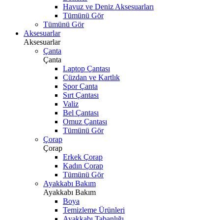
Havuz ve Deniz Aksesuarları
Tümünü Gör
Tümünü Gör
Aksesuarlar
Aksesuarlar
Çanta
Çanta
Laptop Çantası
Cüzdan ve Kartlık
Spor Çanta
Sırt Çantası
Valiz
Bel Çantası
Omuz Çantası
Tümünü Gör
Çorap
Çorap
Erkek Çorap
Kadın Çorap
Tümünü Gör
Ayakkabı Bakım
Ayakkabı Bakım
Boya
Temizleme Ürünleri
Ayakkabı Tabanlığı