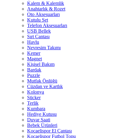
Kalem & Kalemlik
Anahtarlık & Rozet
Oto Aksesuarları
Kutulu Set
Telefon Aksesuarları
USB Bellek
Sırt Çantası
Havlu
Nevresim Takımı
Kemer
Magnet
Kişisel Bakım
Bardak
Puzzle
Mutfak Önlüğü
Cüzdan ve Kartlık
Kolonya
Sticker
Terlik
Kumbara
Hediye Kutusu
Duvar Saati
Bebek Ürünleri
Kocaelispor El Çantası
Kocaelispor Futbol Topu