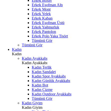
Erkek Boxer
Erkek Eşofman Altı
Erkek Mont
Erkek Yelek
Erkek Kaban
Erkek Eşofman Üstü
Erkek Yağmurluk
Erkek Pantolon
Erkek Polo Yaka Tişört
Tümünü Gör
Tümünü Gör
Kadın
Kadın
Kadın Ayakkabı
Kadın Ayakkabı
Kadın Terlik
Kadın Sandalet
Kadın Spor Ayakkabı
Kadın Günlük Ayakkabı
Kadın Bot
Kadın Çizme
Kadın Outdoor Ayakkabı
Tümünü Gör
Kadın Giyim
Kadın Giyim