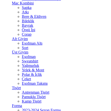
Maç Kombini
Şapka
Atkı
Bere & Eldiven
Bileklik
Bayrak
Örgü İpi
Çorap
Alt Giyim
Eşofman Altı
Şort
Üst Giyim
Eşofman
Sweatshirt
Yağmurluk
Yelek & Mont
Polar & İçlik
Ceket
Eşofman Takımı
Tişört
Antrenman Tişört
Pamuklu Tişört
Kamp Tişört
Forma
2023-2024 Sezon Forma