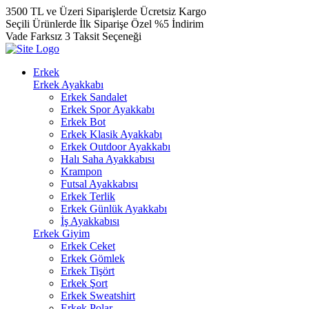
3500 TL ve Üzeri Siparişlerde Ücretsiz Kargo
Seçili Ürünlerde İlk Siparişe Özel %5 İndirim
Vade Farksız 3 Taksit Seçeneği
Erkek
Erkek Ayakkabı
Erkek Sandalet
Erkek Spor Ayakkabı
Erkek Bot
Erkek Klasik Ayakkabı
Erkek Outdoor Ayakkabı
Halı Saha Ayakkabısı
Krampon
Futsal Ayakkabısı
Erkek Terlik
Erkek Günlük Ayakkabı
İş Ayakkabısı
Erkek Giyim
Erkek Ceket
Erkek Gömlek
Erkek Tişört
Erkek Şort
Erkek Sweatshirt
Erkek Polar