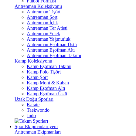
Futbol Forması
Antrenman Koleksiyonu
Antrenman Tişört
Antrenman Şort
Antrenman İçlik
Antrenman Ter Atleti
Antrenman Yelek
Antrenman Yağmurluk
Antrenman Eşofman Üstü
Antrenman Eşofman Altı
Antrenman Eşofman Takımı
Kamp Koleksiyonu
Kamp Eşofman Takımı
Kamp Polo Tişört
Kamp Şort
Kamp Mont & Kaban
Kamp Eşofman Altı
Kamp Eşofman Üstü
Uzak Doğu Sporları
Karate
Taekwondo
Judo
Spor Ekipmanları
yeni
Antrenman Ekipmanları