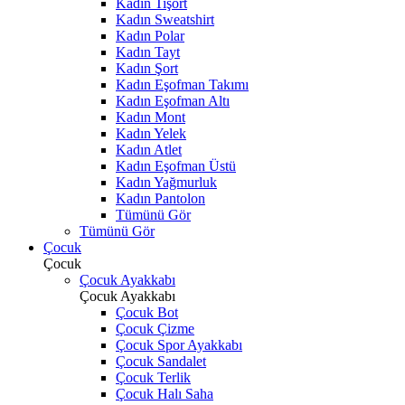
Kadın Tişört
Kadın Sweatshirt
Kadın Polar
Kadın Tayt
Kadın Şort
Kadın Eşofman Takımı
Kadın Eşofman Altı
Kadın Mont
Kadın Yelek
Kadın Atlet
Kadın Eşofman Üstü
Kadın Yağmurluk
Kadın Pantolon
Tümünü Gör
Tümünü Gör
Çocuk
Çocuk
Çocuk Ayakkabı
Çocuk Ayakkabı
Çocuk Bot
Çocuk Çizme
Çocuk Spor Ayakkabı
Çocuk Sandalet
Çocuk Terlik
Çocuk Halı Saha