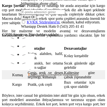
bültenimize abone olun!
Kargo Şortlar
: Pratikliği ve rahatlığı bir arada arayanlar için kargo
cep şort modelleri idealdir. Genellikle erkek diz altı kapri şeklinde
tasarlanan bu şortlar, geniş ve çok sayıda cepleriyle dikkat çeker.
Kayıt Ol
Macera dolu günler için erkek spor şortu çeşitleri arasında önemli bir
KVKK Sözleşmesi'ni
, okudum, kabul ediyorum.
yere sahiptir.
Whastapp Destek Hattı
0 (543) 205 41 41
Her bir malzeme ve modelin avantaj ve dezavantajlarını
©2026 Sportrun. Tüm hakları saklıdır.
karşılaştırmak, doğru tercihi yapmanıza yardımcı olacaktır. İşte bir
örnek:
Malzeme
Avantajlar
Dezavantajlar
Nefes alabilen, hafif,
Keten
Kolay kırışabilir
yazlık
Dayanıklı, her ortama
Sıcak günlerde ağır
Denim
uyum sağlar
gelebilir
Geniş renk ve desen
Kalitesine göre
Kumaş
T
-Soft
E-Ticaret
Sistemleriyle Hazırlanmıştır.
seçeneği, kullanışlı
çabuk yıpranabilir
Bazı ortamlar için
Kargo
Pratik, çok cepli
çok spor olabilir
Böylece, ister casual bir görünüm ister aktif bir gün için olsun, erkek
şort modelleri arasından ihtiyaçlarınıza ve tarzınıza uygun olanı
kolayca seçebilirsiniz. Erkek kot şort, keten şort veya kargo şort; her