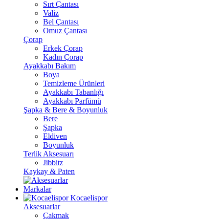
Sırt Çantası
Valiz
Bel Çantası
Omuz Çantası
Çorap
Erkek Çorap
Kadın Çorap
Ayakkabı Bakım
Boya
Temizleme Ürünleri
Ayakkabı Tabanlığı
Ayakkabı Parfümü
Şapka & Bere & Boyunluk
Bere
Şapka
Eldiven
Boyunluk
Terlik Aksesuarı
Jibbitz
Kaykay & Paten
Markalar
Kocaelispor
Aksesuarlar
Çakmak