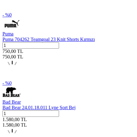
- %
0
Puma
Puma 704262 Teamgoal 23 Knit Shorts Kırmızı
750,00
TL
750,00
TL
- %
0
Bad Bear
Bad Bear 24.01.18.011 Lyne Şort Bej
1.580,00
TL
1.580,00
TL