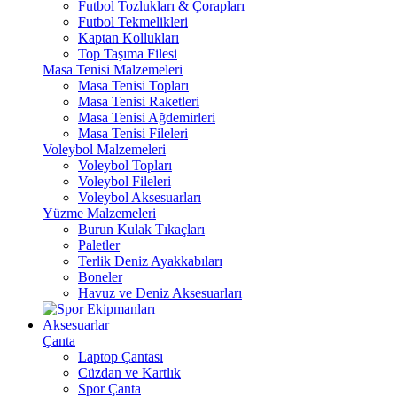
Futbol Tozlukları & Çorapları
Futbol Tekmelikleri
Kaptan Kollukları
Top Taşıma Filesi
Masa Tenisi Malzemeleri
Masa Tenisi Topları
Masa Tenisi Raketleri
Masa Tenisi Ağdemirleri
Masa Tenisi Fileleri
Voleybol Malzemeleri
Voleybol Topları
Voleybol Fileleri
Voleybol Aksesuarları
Yüzme Malzemeleri
Burun Kulak Tıkaçları
Paletler
Terlik Deniz Ayakkabıları
Boneler
Havuz ve Deniz Aksesuarları
Aksesuarlar
Çanta
Laptop Çantası
Cüzdan ve Kartlık
Spor Çanta