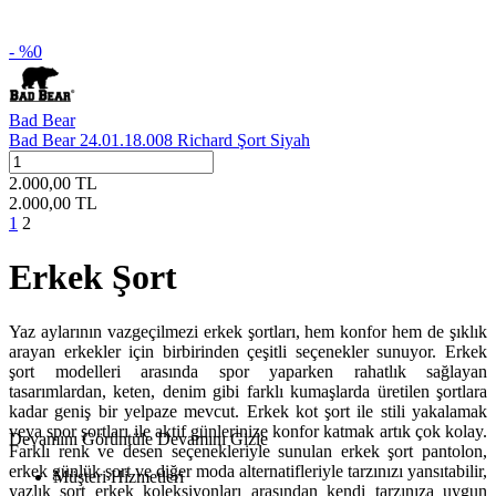
- %
0
Bad Bear
Bad Bear 24.01.18.008 Richard Şort Siyah
2.000,00
TL
2.000,00
TL
1
2
Erkek Şort
Yaz aylarının vazgeçilmezi erkek şortları, hem konfor hem de şıklık
arayan erkekler için birbirinden çeşitli seçenekler sunuyor. Erkek
şort modelleri arasında spor yaparken rahatlık sağlayan
tasarımlardan, keten, denim gibi farklı kumaşlarda üretilen şortlara
kadar geniş bir yelpaze mevcut. Erkek kot şort ile stili yakalamak
veya spor şortları ile aktif günlerinize konfor katmak artık çok kolay.
Devamını Görüntüle
Devamını Gizle
Farklı renk ve desen seçenekleriyle sunulan erkek şort pantolon,
erkek günlük şort ve diğer moda alternatifleriyle tarzınızı yansıtabilir,
Müşteri Hizmetleri
yazlık şort erkek koleksiyonları arasından kendi tarzınıza uygun