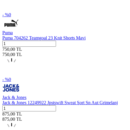
- %
0
Puma
Puma 704262 Teamgoal 23 Knit Shorts Mavi
750,00
TL
750,00
TL
- %
0
Jack & Jones
Jack & Jones 12249922 Jpstswift Sweat Şort Sn Aut Grimelanj
875,00
TL
875,00
TL