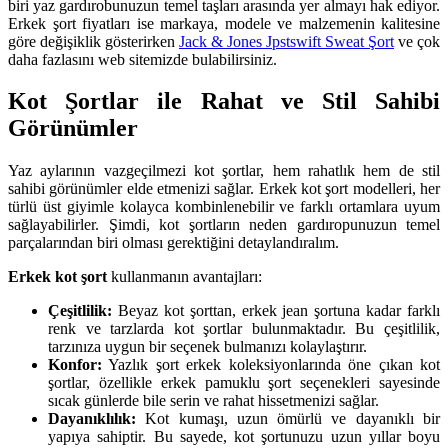
biri yaz gardırobunuzun temel taşları arasında yer almayı hak ediyor.
Erkek şort fiyatları ise markaya, modele ve malzemenin kalitesine
göre değişiklik gösterirken
Jack & Jones Jpstswift Sweat Şort
ve çok
daha fazlasını web sitemizde bulabilirsiniz.
Kot Şortlar ile Rahat ve Stil Sahibi
Görünümler
Yaz aylarının vazgeçilmezi kot şortlar, hem rahatlık hem de stil
sahibi görünümler elde etmenizi sağlar. Erkek kot şort modelleri, her
türlü üst giyimle kolayca kombinlenebilir ve farklı ortamlara uyum
sağlayabilirler. Şimdi, kot şortların neden gardıropunuzun temel
parçalarından biri olması gerektiğini detaylandıralım.
Erkek kot şort
kullanmanın avantajları:
Çeşitlilik:
Beyaz kot şorttan, erkek jean şortuna kadar farklı
renk ve tarzlarda kot şortlar bulunmaktadır. Bu çeşitlilik,
tarzınıza uygun bir seçenek bulmanızı kolaylaştırır.
Konfor:
Yazlık şort erkek koleksiyonlarında öne çıkan kot
şortlar, özellikle erkek pamuklu şort seçenekleri sayesinde
sıcak günlerde bile serin ve rahat hissetmenizi sağlar.
Dayanıklılık:
Kot kumaşı, uzun ömürlü ve dayanıklı bir
yapıya sahiptir. Bu sayede, kot şortunuzu uzun yıllar boyu