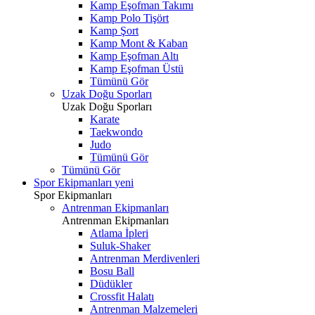
Kamp Eşofman Takımı
Kamp Polo Tişört
Kamp Şort
Kamp Mont & Kaban
Kamp Eşofman Altı
Kamp Eşofman Üstü
Tümünü Gör
Uzak Doğu Sporları
Uzak Doğu Sporları
Karate
Taekwondo
Judo
Tümünü Gör
Tümünü Gör
Spor Ekipmanları
yeni
Spor Ekipmanları
Antrenman Ekipmanları
Antrenman Ekipmanları
Atlama İpleri
Suluk-Shaker
Antrenman Merdivenleri
Bosu Ball
Düdükler
Crossfit Halatı
Antrenman Malzemeleri