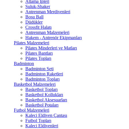
Atlama İpleri
Suluk-Shaker
Antrenman Merdivenleri
Bosu Ball
Düdükler
Crossfit Halatı
Antrenman Malzemeleri
Hakem - Antrenör Ekipmanları
Pilates Malzemeleri
Pilates Minderleri ve Matları
Pilates Bantları
Pilates Topları
Badminton
Badminton Seti
Badminton Raketleri
Badminton Topları
Basketbol Malzemeleri
Basketbol Topları
Basketbol Kollukları
Basketbol Aksesuarları
Basketbol Potaları
Futbol Malzemeleri
Kaleci Eldiven Çantası
Futbol Topları
Kaleci Eldivenleri