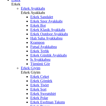
Erkek
Erkek Ayakkabı
Erkek Ayakkabı
Erkek Sandalet
Erkek Spor Ayakkabı
Erkek Bot
Erkek Klasik Ayakkabı
Erkek Outdoor Ayakkabı
Halı Saha Ayakkabısı
Krampon
Futsal Ayakkabısı
Erkek Terlik
Erkek Günlük Ayakkabı
İş Ayakkabısı
Tümünü Gör
Erkek Giyim
Erkek Giyim
Erkek Ceket
Erkek Gömlek
Erkek Tişört
Erkek Şort
Erkek Sweatshirt
Erkek Polar
Erkek Eşofman Takımı