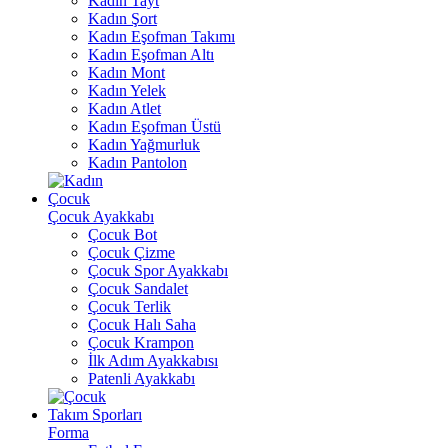
Kadın Tayt
Kadın Şort
Kadın Eşofman Takımı
Kadın Eşofman Altı
Kadın Mont
Kadın Yelek
Kadın Atlet
Kadın Eşofman Üstü
Kadın Yağmurluk
Kadın Pantolon
Çocuk
Çocuk Ayakkabı
Çocuk Bot
Çocuk Çizme
Çocuk Spor Ayakkabı
Çocuk Sandalet
Çocuk Terlik
Çocuk Halı Saha
Çocuk Krampon
İlk Adım Ayakkabısı
Patenli Ayakkabı
Takım Sporları
Forma