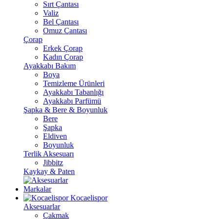
Sırt Çantası
Valiz
Bel Çantası
Omuz Çantası
Çorap
Erkek Çorap
Kadın Çorap
Ayakkabı Bakım
Boya
Temizleme Ürünleri
Ayakkabı Tabanlığı
Ayakkabı Parfümü
Şapka & Bere & Boyunluk
Bere
Şapka
Eldiven
Boyunluk
Terlik Aksesuarı
Jibbitz
Kaykay & Paten
Markalar
Kocaelispor
Aksesuarlar
Çakmak