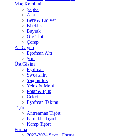
Maç Kombini
Şapka
Atkı
Bere & Eldiven
Bileklik
Bayrak
Örgü İpi
Çorap
Alt Giyim
Eşofman Altı
Şort
Üst Giyim
Eşofman
Sweatshirt
Yağmurluk
Yelek & Mont
Polar & İçlik
Ceket
Eşofman Takımı
Tişört
Antrenman Tişört
Pamuklu Tişört
Kamp Tişört
Forma
2023-2024 Sezon Forma