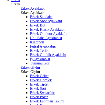
Erkek
Erkek Ayakkabı
Erkek Ayakkabı
Erkek Sandalet
Erkek Spor Ayakkabı
Erkek Bot
Erkek Klasik Ayakkabı
Erkek Outdoor Ayakkabı
Halı Saha Ayakkabısı
Krampon
Futsal Ayakkabısı
Erkek Terlik
Erkek Günlük Ayakkabı
İş Ayakkabısı
Tümünü Gör
Erkek Giyim
Erkek Giyim
Erkek Ceket
Erkek Gömlek
Erkek Tişört
Erkek Şort
Erkek Sweatshirt
Erkek Polar
Erkek Eşofman Takımı