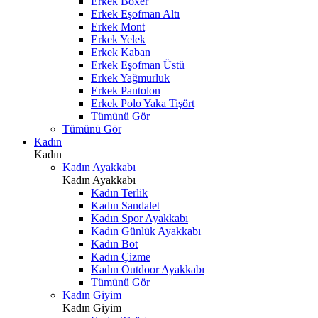
Erkek Boxer
Erkek Eşofman Altı
Erkek Mont
Erkek Yelek
Erkek Kaban
Erkek Eşofman Üstü
Erkek Yağmurluk
Erkek Pantolon
Erkek Polo Yaka Tişört
Tümünü Gör
Tümünü Gör
Kadın
Kadın
Kadın Ayakkabı
Kadın Ayakkabı
Kadın Terlik
Kadın Sandalet
Kadın Spor Ayakkabı
Kadın Günlük Ayakkabı
Kadın Bot
Kadın Çizme
Kadın Outdoor Ayakkabı
Tümünü Gör
Kadın Giyim
Kadın Giyim