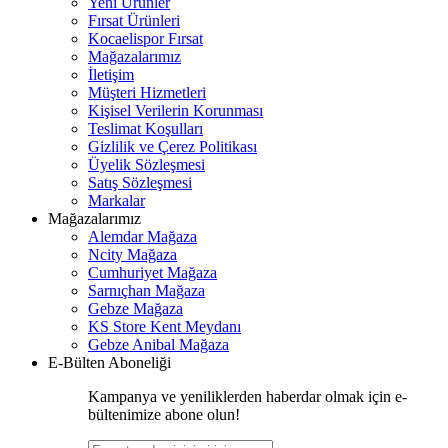
Yeni Ürünler
Fırsat Ürünleri
Kocaelispor Fırsat
Mağazalarımız
İletişim
Müşteri Hizmetleri
Kişisel Verilerin Korunması
Teslimat Koşulları
Gizlilik ve Çerez Politikası
Üyelik Sözleşmesi
Satış Sözleşmesi
Markalar
Mağazalarımız
Alemdar Mağaza
Ncity Mağaza
Cumhuriyet Mağaza
Sarnıçhan Mağaza
Gebze Mağaza
KS Store Kent Meydanı
Gebze Anibal Mağaza
E-Bülten Aboneliği
Kampanya ve yeniliklerden haberdar olmak için e-
bültenimize abone olun!