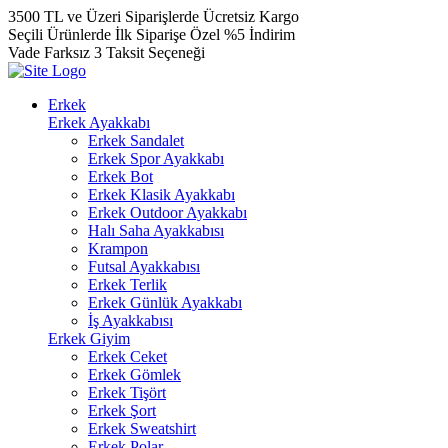
3500 TL ve Üzeri Siparişlerde Ücretsiz Kargo
Seçili Ürünlerde İlk Siparişe Özel %5 İndirim
Vade Farksız 3 Taksit Seçeneği
Erkek
Erkek Ayakkabı
Erkek Sandalet
Erkek Spor Ayakkabı
Erkek Bot
Erkek Klasik Ayakkabı
Erkek Outdoor Ayakkabı
Halı Saha Ayakkabısı
Krampon
Futsal Ayakkabısı
Erkek Terlik
Erkek Günlük Ayakkabı
İş Ayakkabısı
Erkek Giyim
Erkek Ceket
Erkek Gömlek
Erkek Tişört
Erkek Şort
Erkek Sweatshirt
Erkek Polar