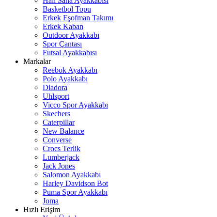
Halı Saha Ayakkabısı
Basketbol Topu
Erkek Eşofman Takımı
Erkek Kaban
Outdoor Ayakkabı
Spor Çantası
Futsal Ayakkabısı
Markalar
Reebok Ayakkabı
Polo Ayakkabı
Diadora
Uhlsport
Vicco Spor Ayakkabı
Skechers
Caterpillar
New Balance
Converse
Crocs Terlik
Lumberjack
Jack Jones
Salomon Ayakkabı
Harley Davidson Bot
Puma Spor Ayakkabı
Joma
Hızlı Erişim