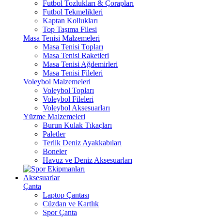
Futbol Tozlukları & Çorapları
Futbol Tekmelikleri
Kaptan Kollukları
Top Taşıma Filesi
Masa Tenisi Malzemeleri
Masa Tenisi Topları
Masa Tenisi Raketleri
Masa Tenisi Ağdemirleri
Masa Tenisi Fileleri
Voleybol Malzemeleri
Voleybol Topları
Voleybol Fileleri
Voleybol Aksesuarları
Yüzme Malzemeleri
Burun Kulak Tıkaçları
Paletler
Terlik Deniz Ayakkabıları
Boneler
Havuz ve Deniz Aksesuarları
Aksesuarlar
Çanta
Laptop Çantası
Cüzdan ve Kartlık
Spor Çanta