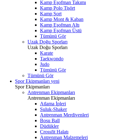
Kamp Eşofman Takımı
Kamp Polo Tişört
Kamp Şort
Kamp Mont & Kaban
Kamp Eşofman Altı
Kamp Eşofman Üstü
Tümünü Gör
Uzak Doğu Sporları
Uzak Doğu Sporları
Karate
Taekwondo
Judo
Tümünü Gör
Tümünü Gör
Spor Ekipmanları
yeni
Spor Ekipmanları
Antrenman Ekipmanları
Antrenman Ekipmanları
Atlama İpleri
Suluk-Shaker
Antrenman Merdivenleri
Bosu Ball
Düdükler
Crossfit Halatı
Antrenman Malzemeleri