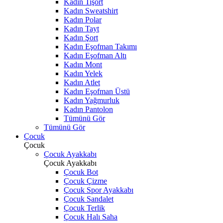
Kadın Tişört
Kadın Sweatshirt
Kadın Polar
Kadın Tayt
Kadın Şort
Kadın Eşofman Takımı
Kadın Eşofman Altı
Kadın Mont
Kadın Yelek
Kadın Atlet
Kadın Eşofman Üstü
Kadın Yağmurluk
Kadın Pantolon
Tümünü Gör
Tümünü Gör
Çocuk
Çocuk
Çocuk Ayakkabı
Çocuk Ayakkabı
Çocuk Bot
Çocuk Çizme
Çocuk Spor Ayakkabı
Çocuk Sandalet
Çocuk Terlik
Çocuk Halı Saha