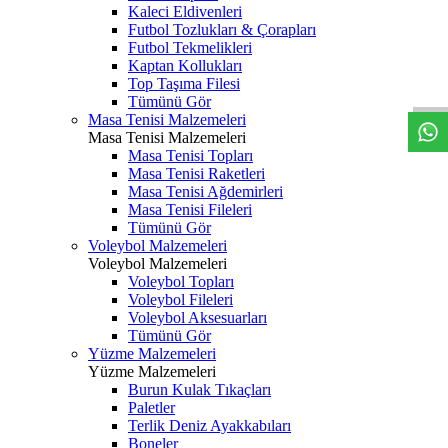
Kaleci Eldivenleri
Futbol Tozlukları & Çorapları
Futbol Tekmelikleri
Kaptan Kollukları
Top Taşıma Filesi
Tümünü Gör
Masa Tenisi Malzemeleri
Masa Tenisi Malzemeleri
Masa Tenisi Topları
Masa Tenisi Raketleri
Masa Tenisi Ağdemirleri
Masa Tenisi Fileleri
Tümünü Gör
Voleybol Malzemeleri
Voleybol Malzemeleri
Voleybol Topları
Voleybol Fileleri
Voleybol Aksesuarları
Tümünü Gör
Yüzme Malzemeleri
Yüzme Malzemeleri
Burun Kulak Tıkaçları
Paletler
Terlik Deniz Ayakkabıları
Boneler