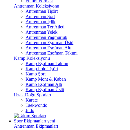
Futbol Forması
Antrenman Koleksiyonu
Antrenman Tişört
Antrenman Şort
Antrenman İçlik
Antrenman Ter Atleti
Antrenman Yelek
Antrenman Yağmurluk
Antrenman Eşofman Üstü
Antrenman Eşofman Altı
Antrenman Eşofman Takımı
Kamp Koleksiyonu
Kamp Eşofman Takımı
Kamp Polo Tişört
Kamp Şort
Kamp Mont & Kaban
Kamp Eşofman Altı
Kamp Eşofman Üstü
Uzak Doğu Sporları
Karate
Taekwondo
Judo
Spor Ekipmanları
yeni
Antrenman Ekipmanları