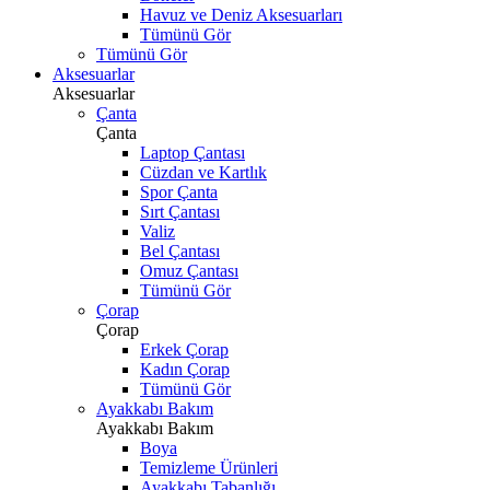
Havuz ve Deniz Aksesuarları
Tümünü Gör
Tümünü Gör
Aksesuarlar
Aksesuarlar
Çanta
Çanta
Laptop Çantası
Cüzdan ve Kartlık
Spor Çanta
Sırt Çantası
Valiz
Bel Çantası
Omuz Çantası
Tümünü Gör
Çorap
Çorap
Erkek Çorap
Kadın Çorap
Tümünü Gör
Ayakkabı Bakım
Ayakkabı Bakım
Boya
Temizleme Ürünleri
Ayakkabı Tabanlığı