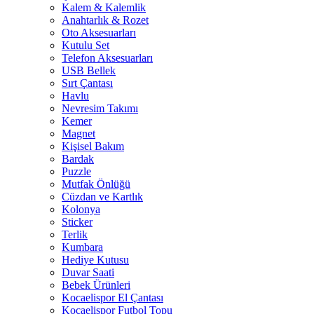
Kalem & Kalemlik
Anahtarlık & Rozet
Oto Aksesuarları
Kutulu Set
Telefon Aksesuarları
USB Bellek
Sırt Çantası
Havlu
Nevresim Takımı
Kemer
Magnet
Kişisel Bakım
Bardak
Puzzle
Mutfak Önlüğü
Cüzdan ve Kartlık
Kolonya
Sticker
Terlik
Kumbara
Hediye Kutusu
Duvar Saati
Bebek Ürünleri
Kocaelispor El Çantası
Kocaelispor Futbol Topu