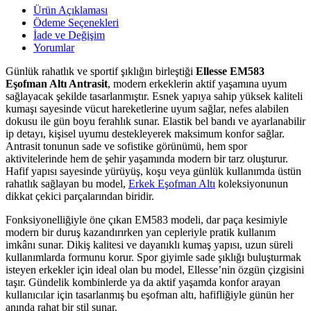
Ürün Açıklaması
Ödeme Seçenekleri
İade ve Değişim
Yorumlar
Günlük rahatlık ve sportif şıklığın birleştiği
Ellesse EM583
Eşofman Altı Antrasit
, modern erkeklerin aktif yaşamına uyum
sağlayacak şekilde tasarlanmıştır. Esnek yapıya sahip yüksek kaliteli
kumaşı sayesinde vücut hareketlerine uyum sağlar, nefes alabilen
dokusu ile gün boyu ferahlık sunar. Elastik bel bandı ve ayarlanabilir
ip detayı, kişisel uyumu destekleyerek maksimum konfor sağlar.
Antrasit tonunun sade ve sofistike görünümü, hem spor
aktivitelerinde hem de şehir yaşamında modern bir tarz oluşturur.
Hafif yapısı sayesinde yürüyüş, koşu veya günlük kullanımda üstün
rahatlık sağlayan bu model,
Erkek Eşofman Altı
koleksiyonunun
dikkat çekici parçalarından biridir.
Fonksiyonelliğiyle öne çıkan EM583 modeli, dar paça kesimiyle
modern bir duruş kazandırırken yan cepleriyle pratik kullanım
imkânı sunar. Dikiş kalitesi ve dayanıklı kumaş yapısı, uzun süreli
kullanımlarda formunu korur. Spor giyimle sade şıklığı buluşturmak
isteyen erkekler için ideal olan bu model, Ellesse’nin özgün çizgisini
taşır. Gündelik kombinlerde ya da aktif yaşamda konfor arayan
kullanıcılar için tasarlanmış bu eşofman altı, hafifliğiyle günün her
anında rahat bir stil sunar.