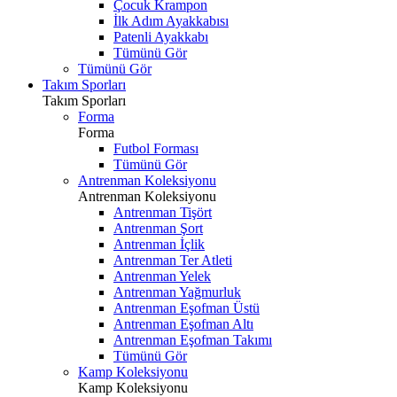
Çocuk Krampon
İlk Adım Ayakkabısı
Patenli Ayakkabı
Tümünü Gör
Tümünü Gör
Takım Sporları
Takım Sporları
Forma
Forma
Futbol Forması
Tümünü Gör
Antrenman Koleksiyonu
Antrenman Koleksiyonu
Antrenman Tişört
Antrenman Şort
Antrenman İçlik
Antrenman Ter Atleti
Antrenman Yelek
Antrenman Yağmurluk
Antrenman Eşofman Üstü
Antrenman Eşofman Altı
Antrenman Eşofman Takımı
Tümünü Gör
Kamp Koleksiyonu
Kamp Koleksiyonu