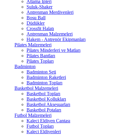
Atlama İpleri
Suluk-Shaker
Antrenman Merdivenleri
Bosu Ball
Düdükler
Crossfit Halatı
Antrenman Malzemeleri
Hakem - Antrenör Ekipmanları
Pilates Malzemeleri
Pilates Minderleri ve Matları
Pilates Bantları
Pilates Topları
Badminton
Badminton Seti
Badminton Raketleri
Badminton Topları
Basketbol Malzemeleri
Basketbol Topları
Basketbol Kollukları
Basketbol Aksesuarları
Basketbol Potaları
Futbol Malzemeleri
Kaleci Eldiven Çantası
Futbol Topları
Kaleci Eldivenleri