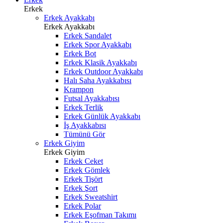
Erkek
Erkek Ayakkabı
Erkek Ayakkabı
Erkek Sandalet
Erkek Spor Ayakkabı
Erkek Bot
Erkek Klasik Ayakkabı
Erkek Outdoor Ayakkabı
Halı Saha Ayakkabısı
Krampon
Futsal Ayakkabısı
Erkek Terlik
Erkek Günlük Ayakkabı
İş Ayakkabısı
Tümünü Gör
Erkek Giyim
Erkek Giyim
Erkek Ceket
Erkek Gömlek
Erkek Tişört
Erkek Şort
Erkek Sweatshirt
Erkek Polar
Erkek Eşofman Takımı