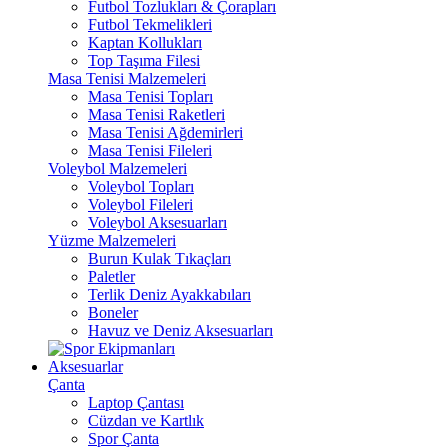
Futbol Tozlukları & Çorapları
Futbol Tekmelikleri
Kaptan Kollukları
Top Taşıma Filesi
Masa Tenisi Malzemeleri
Masa Tenisi Topları
Masa Tenisi Raketleri
Masa Tenisi Ağdemirleri
Masa Tenisi Fileleri
Voleybol Malzemeleri
Voleybol Topları
Voleybol Fileleri
Voleybol Aksesuarları
Yüzme Malzemeleri
Burun Kulak Tıkaçları
Paletler
Terlik Deniz Ayakkabıları
Boneler
Havuz ve Deniz Aksesuarları
Aksesuarlar
Çanta
Laptop Çantası
Cüzdan ve Kartlık
Spor Çanta