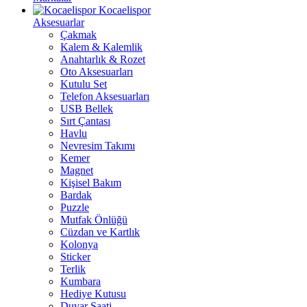
Kocaelispor
Aksesuarlar
Çakmak
Kalem & Kalemlik
Anahtarlık & Rozet
Oto Aksesuarları
Kutulu Set
Telefon Aksesuarları
USB Bellek
Sırt Çantası
Havlu
Nevresim Takımı
Kemer
Magnet
Kişisel Bakım
Bardak
Puzzle
Mutfak Önlüğü
Cüzdan ve Kartlık
Kolonya
Sticker
Terlik
Kumbara
Hediye Kutusu
Duvar Saati