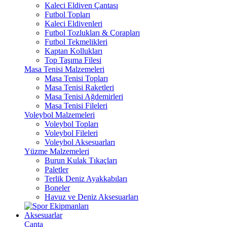
Kaleci Eldiven Çantası
Futbol Topları
Kaleci Eldivenleri
Futbol Tozlukları & Çorapları
Futbol Tekmelikleri
Kaptan Kollukları
Top Taşıma Filesi
Masa Tenisi Malzemeleri
Masa Tenisi Topları
Masa Tenisi Raketleri
Masa Tenisi Ağdemirleri
Masa Tenisi Fileleri
Voleybol Malzemeleri
Voleybol Topları
Voleybol Fileleri
Voleybol Aksesuarları
Yüzme Malzemeleri
Burun Kulak Tıkaçları
Paletler
Terlik Deniz Ayakkabıları
Boneler
Havuz ve Deniz Aksesuarları
Aksesuarlar
Çanta