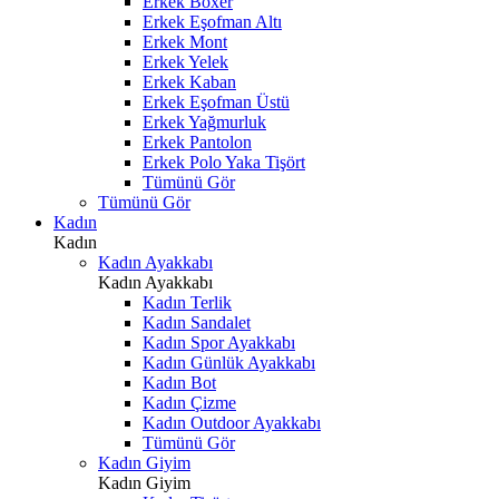
Erkek Boxer
Erkek Eşofman Altı
Erkek Mont
Erkek Yelek
Erkek Kaban
Erkek Eşofman Üstü
Erkek Yağmurluk
Erkek Pantolon
Erkek Polo Yaka Tişört
Tümünü Gör
Tümünü Gör
Kadın
Kadın
Kadın Ayakkabı
Kadın Ayakkabı
Kadın Terlik
Kadın Sandalet
Kadın Spor Ayakkabı
Kadın Günlük Ayakkabı
Kadın Bot
Kadın Çizme
Kadın Outdoor Ayakkabı
Tümünü Gör
Kadın Giyim
Kadın Giyim