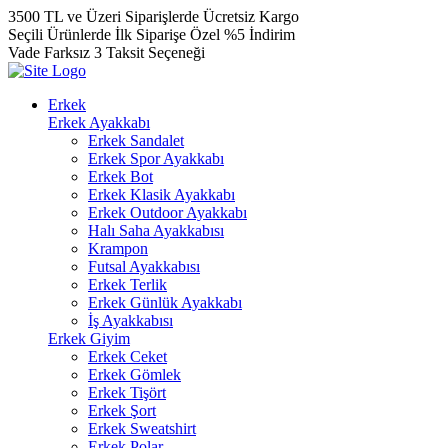
3500 TL ve Üzeri Siparişlerde Ücretsiz Kargo
Seçili Ürünlerde İlk Siparişe Özel %5 İndirim
Vade Farksız 3 Taksit Seçeneği
Erkek
Erkek Ayakkabı
Erkek Sandalet
Erkek Spor Ayakkabı
Erkek Bot
Erkek Klasik Ayakkabı
Erkek Outdoor Ayakkabı
Halı Saha Ayakkabısı
Krampon
Futsal Ayakkabısı
Erkek Terlik
Erkek Günlük Ayakkabı
İş Ayakkabısı
Erkek Giyim
Erkek Ceket
Erkek Gömlek
Erkek Tişört
Erkek Şort
Erkek Sweatshirt
Erkek Polar