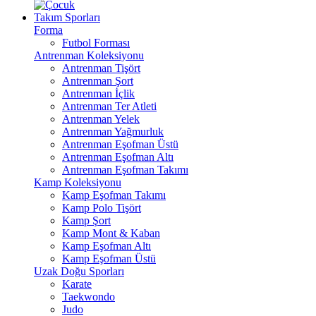
Takım Sporları
Forma
Futbol Forması
Antrenman Koleksiyonu
Antrenman Tişört
Antrenman Şort
Antrenman İçlik
Antrenman Ter Atleti
Antrenman Yelek
Antrenman Yağmurluk
Antrenman Eşofman Üstü
Antrenman Eşofman Altı
Antrenman Eşofman Takımı
Kamp Koleksiyonu
Kamp Eşofman Takımı
Kamp Polo Tişört
Kamp Şort
Kamp Mont & Kaban
Kamp Eşofman Altı
Kamp Eşofman Üstü
Uzak Doğu Sporları
Karate
Taekwondo
Judo