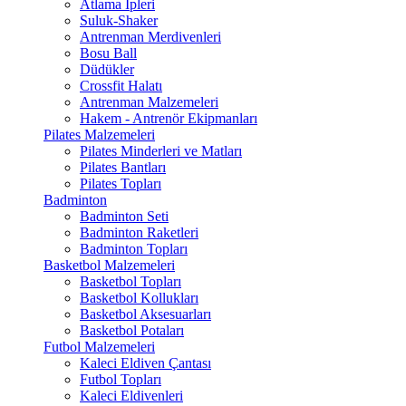
Atlama İpleri
Suluk-Shaker
Antrenman Merdivenleri
Bosu Ball
Düdükler
Crossfit Halatı
Antrenman Malzemeleri
Hakem - Antrenör Ekipmanları
Pilates Malzemeleri
Pilates Minderleri ve Matları
Pilates Bantları
Pilates Topları
Badminton
Badminton Seti
Badminton Raketleri
Badminton Topları
Basketbol Malzemeleri
Basketbol Topları
Basketbol Kollukları
Basketbol Aksesuarları
Basketbol Potaları
Futbol Malzemeleri
Kaleci Eldiven Çantası
Futbol Topları
Kaleci Eldivenleri