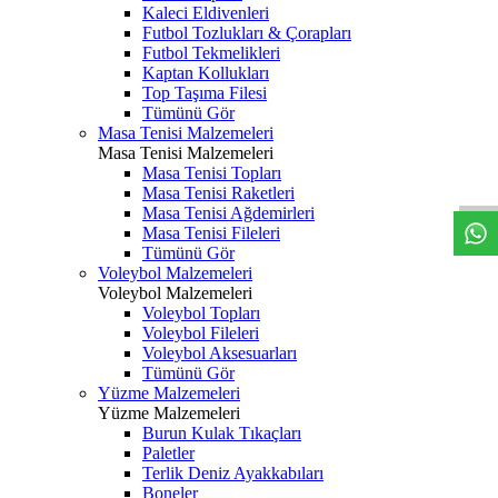
Kaleci Eldivenleri
Futbol Tozlukları & Çorapları
Futbol Tekmelikleri
Kaptan Kollukları
Top Taşıma Filesi
Tümünü Gör
Masa Tenisi Malzemeleri
Masa Tenisi Malzemeleri
Masa Tenisi Topları
Masa Tenisi Raketleri
Masa Tenisi Ağdemirleri
Masa Tenisi Fileleri
Tümünü Gör
Voleybol Malzemeleri
Voleybol Malzemeleri
Voleybol Topları
Voleybol Fileleri
Voleybol Aksesuarları
Tümünü Gör
Yüzme Malzemeleri
Yüzme Malzemeleri
Burun Kulak Tıkaçları
Paletler
Terlik Deniz Ayakkabıları
Boneler