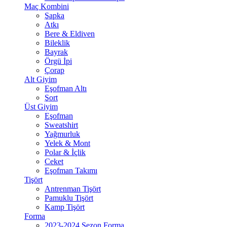
Maç Kombini
Şapka
Atkı
Bere & Eldiven
Bileklik
Bayrak
Örgü İpi
Çorap
Alt Giyim
Eşofman Altı
Şort
Üst Giyim
Eşofman
Sweatshirt
Yağmurluk
Yelek & Mont
Polar & İçlik
Ceket
Eşofman Takımı
Tişört
Antrenman Tişört
Pamuklu Tişört
Kamp Tişört
Forma
2023-2024 Sezon Forma