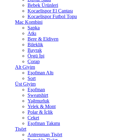
Bebek Ürünleri
Kocaelispor El Çantası
Kocaelispor Futbol Topu
Maç Kombini
Şapka
Atkı
Bere & Eldiven
Bileklik
Bayrak
Örgü İpi
Çorap
Alt Giyim
Eşofman Altı
Şort
Üst Giyim
Eşofman
Sweatshirt
Yağmurluk
Yelek & Mont
Polar & İçlik
Ceket
Eşofman Takımı
Tişört
Antrenman Tişört