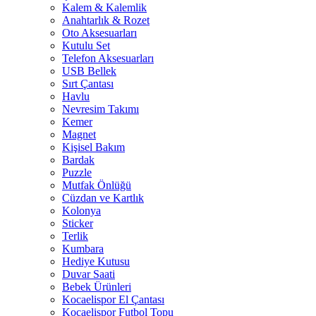
Kalem & Kalemlik
Anahtarlık & Rozet
Oto Aksesuarları
Kutulu Set
Telefon Aksesuarları
USB Bellek
Sırt Çantası
Havlu
Nevresim Takımı
Kemer
Magnet
Kişisel Bakım
Bardak
Puzzle
Mutfak Önlüğü
Cüzdan ve Kartlık
Kolonya
Sticker
Terlik
Kumbara
Hediye Kutusu
Duvar Saati
Bebek Ürünleri
Kocaelispor El Çantası
Kocaelispor Futbol Topu