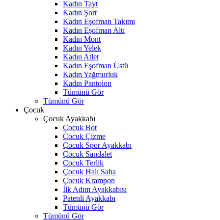
Kadın Tayt
Kadın Şort
Kadın Eşofman Takımı
Kadın Eşofman Altı
Kadın Mont
Kadın Yelek
Kadın Atlet
Kadın Eşofman Üstü
Kadın Yağmurluk
Kadın Pantolon
Tümünü Gör
Tümünü Gör
Çocuk
Çocuk Ayakkabı
Çocuk Bot
Çocuk Çizme
Çocuk Spor Ayakkabı
Çocuk Sandalet
Çocuk Terlik
Çocuk Halı Saha
Çocuk Krampon
İlk Adım Ayakkabısı
Patenli Ayakkabı
Tümünü Gör
Tümünü Gör