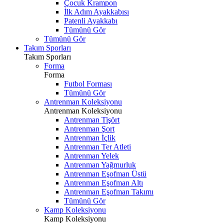
Çocuk Krampon
İlk Adım Ayakkabısı
Patenli Ayakkabı
Tümünü Gör
Tümünü Gör
Takım Sporları
Takım Sporları
Forma
Forma
Futbol Forması
Tümünü Gör
Antrenman Koleksiyonu
Antrenman Koleksiyonu
Antrenman Tişört
Antrenman Şort
Antrenman İçlik
Antrenman Ter Atleti
Antrenman Yelek
Antrenman Yağmurluk
Antrenman Eşofman Üstü
Antrenman Eşofman Altı
Antrenman Eşofman Takımı
Tümünü Gör
Kamp Koleksiyonu
Kamp Koleksiyonu