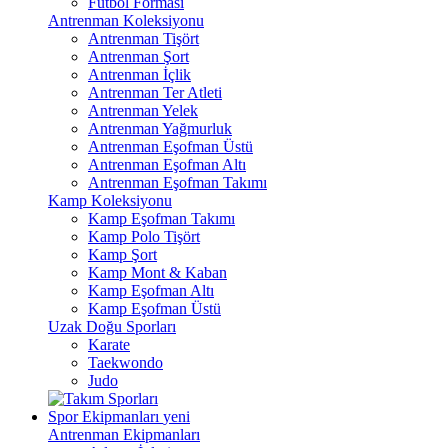
Futbol Forması
Antrenman Koleksiyonu
Antrenman Tişört
Antrenman Şort
Antrenman İçlik
Antrenman Ter Atleti
Antrenman Yelek
Antrenman Yağmurluk
Antrenman Eşofman Üstü
Antrenman Eşofman Altı
Antrenman Eşofman Takımı
Kamp Koleksiyonu
Kamp Eşofman Takımı
Kamp Polo Tişört
Kamp Şort
Kamp Mont & Kaban
Kamp Eşofman Altı
Kamp Eşofman Üstü
Uzak Doğu Sporları
Karate
Taekwondo
Judo
Spor Ekipmanları
yeni
Antrenman Ekipmanları