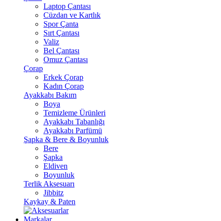
Laptop Çantası
Cüzdan ve Kartlık
Spor Çanta
Sırt Çantası
Valiz
Bel Çantası
Omuz Çantası
Çorap
Erkek Çorap
Kadın Çorap
Ayakkabı Bakım
Boya
Temizleme Ürünleri
Ayakkabı Tabanlığı
Ayakkabı Parfümü
Şapka & Bere & Boyunluk
Bere
Şapka
Eldiven
Boyunluk
Terlik Aksesuarı
Jibbitz
Kaykay & Paten
Markalar