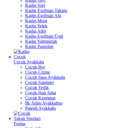
Kadın Tayt
Kadın Şort
Kadın Eşofman Takımı
Kadın Eşofman Altı
Kadın Mont
Kadın Yelek
Kadın Atlet
Kadın Eşofman Üstü
Kadın Yağmurluk
Kadın Pantolon
Çocuk
Çocuk Ayakkabı
Çocuk Bot
Çocuk Çizme
Çocuk Spor Ayakkabı
Çocuk Sandalet
Çocuk Terlik
Çocuk Halı Saha
Çocuk Krampon
İlk Adım Ayakkabısı
Patenli Ayakkabı
Takım Sporları
Forma