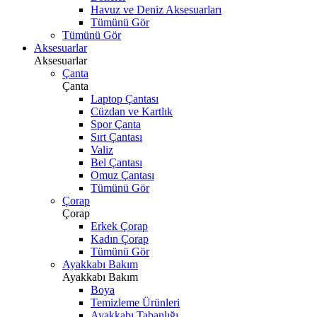
Havuz ve Deniz Aksesuarları
Tümünü Gör
Tümünü Gör
Aksesuarlar
Aksesuarlar
Çanta
Çanta
Laptop Çantası
Cüzdan ve Kartlık
Spor Çanta
Sırt Çantası
Valiz
Bel Çantası
Omuz Çantası
Tümünü Gör
Çorap
Çorap
Erkek Çorap
Kadın Çorap
Tümünü Gör
Ayakkabı Bakım
Ayakkabı Bakım
Boya
Temizleme Ürünleri
Ayakkabı Tabanlığı