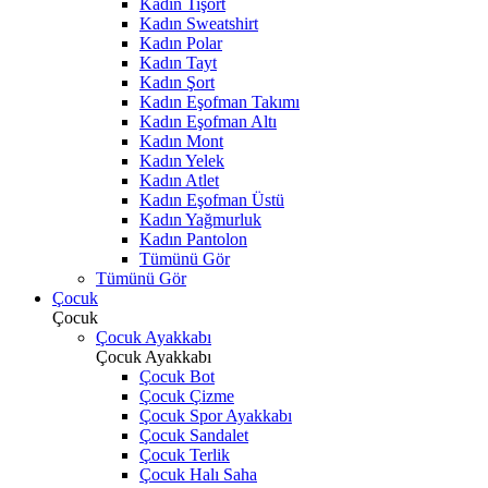
Kadın Tişört
Kadın Sweatshirt
Kadın Polar
Kadın Tayt
Kadın Şort
Kadın Eşofman Takımı
Kadın Eşofman Altı
Kadın Mont
Kadın Yelek
Kadın Atlet
Kadın Eşofman Üstü
Kadın Yağmurluk
Kadın Pantolon
Tümünü Gör
Tümünü Gör
Çocuk
Çocuk
Çocuk Ayakkabı
Çocuk Ayakkabı
Çocuk Bot
Çocuk Çizme
Çocuk Spor Ayakkabı
Çocuk Sandalet
Çocuk Terlik
Çocuk Halı Saha