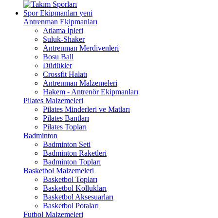
Spor Ekipmanları
yeni
Antrenman Ekipmanları
Atlama İpleri
Suluk-Shaker
Antrenman Merdivenleri
Bosu Ball
Düdükler
Crossfit Halatı
Antrenman Malzemeleri
Hakem - Antrenör Ekipmanları
Pilates Malzemeleri
Pilates Minderleri ve Matları
Pilates Bantları
Pilates Topları
Badminton
Badminton Seti
Badminton Raketleri
Badminton Topları
Basketbol Malzemeleri
Basketbol Topları
Basketbol Kollukları
Basketbol Aksesuarları
Basketbol Potaları
Futbol Malzemeleri