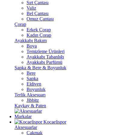
Sırt Çantası
Valiz
Bel Çantası
Omuz Çantası
Çorap
Erkek Çorap
Kadın Çorap
Ayakkabı Bakım
Boya
Temizleme Ürünleri
Ayakkabı Tabanlığı
Ayakkabı Parfümü
Şapka & Bere & Boyunluk
Bere
Şapka
Eldiven
Boyunluk
Terlik Aksesuarı
Jibbitz
Kaykay & Paten
Markalar
Kocaelispor
Aksesuarlar
Çakmak