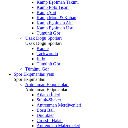
Kamp Eşofman Takımı
Kamp Polo Tişört
Kamp Şort
Kamp Mont & Kaban
Kamp Eşofman Altı
Kamp Eşofman Üstü
Tümünü Gör
Uzak Doğu Sporları
Uzak Doğu Sporları
Karate
Taekwondo
Judo
Tümünü Gör
Tümünü Gör
Spor Ekipmanları
yeni
Spor Ekipmanları
Antrenman Ekipmanları
Antrenman Ekipmanları
Atlama İpleri
Suluk-Shaker
Antrenman Merdivenleri
Bosu Ball
Düdükler
Crossfit Halatı
Antrenman Malzemeleri