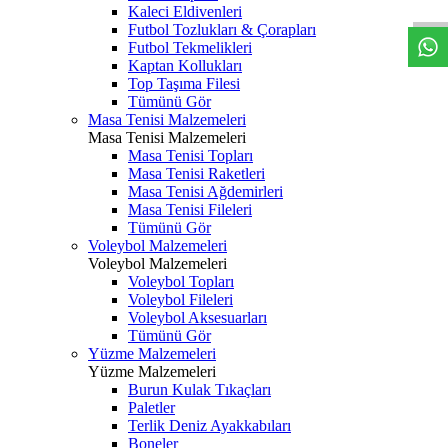
Kaleci Eldivenleri
Futbol Tozlukları & Çorapları
Futbol Tekmelikleri
Kaptan Kollukları
Top Taşıma Filesi
Tümünü Gör
Masa Tenisi Malzemeleri
Masa Tenisi Malzemeleri
Masa Tenisi Topları
Masa Tenisi Raketleri
Masa Tenisi Ağdemirleri
Masa Tenisi Fileleri
Tümünü Gör
Voleybol Malzemeleri
Voleybol Malzemeleri
Voleybol Topları
Voleybol Fileleri
Voleybol Aksesuarları
Tümünü Gör
Yüzme Malzemeleri
Yüzme Malzemeleri
Burun Kulak Tıkaçları
Paletler
Terlik Deniz Ayakkabıları
Boneler