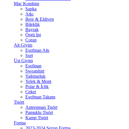
Maç Kombini
Şapka
Atkı
Bere & Eldiven
Bileklik
Bayrak
Örgü İpi
Çorap
Alt Giyim
Eşofman Altı
Şort
Üst Giyim
Eşofman
Sweatshirt
Yağmurluk
Yelek & Mont
Polar & İçlik
Ceket
Eşofman Takımı
Tişört
Antrenman Tişört
Pamuklu Tişört
Kamp Tişört
Forma
2023-2024 Sezon Forma