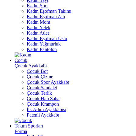
Kadın Tayt
Kadın Şort
Kadın Eşofman Takımı
Kadın Eşofman Altı
Kadın Mont
Kadın Yelek
Kadın Atlet
Kadın Eşofman Üstü
Kadın Yağmurluk
Kadın Pantolon
Çocuk
Çocuk Ayakkabı
Çocuk Bot
Çocuk Çizme
Çocuk Spor Ayakkabı
Çocuk Sandalet
Çocuk Terlik
Çocuk Halı Saha
Çocuk Krampon
İlk Adım Ayakkabısı
Patenli Ayakkabı
Takım Sporları
Forma