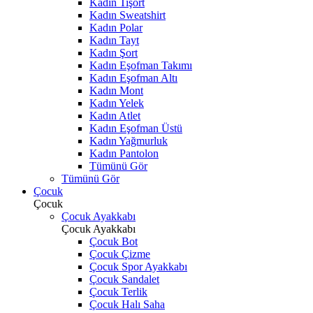
Kadın Tişört
Kadın Sweatshirt
Kadın Polar
Kadın Tayt
Kadın Şort
Kadın Eşofman Takımı
Kadın Eşofman Altı
Kadın Mont
Kadın Yelek
Kadın Atlet
Kadın Eşofman Üstü
Kadın Yağmurluk
Kadın Pantolon
Tümünü Gör
Tümünü Gör
Çocuk
Çocuk
Çocuk Ayakkabı
Çocuk Ayakkabı
Çocuk Bot
Çocuk Çizme
Çocuk Spor Ayakkabı
Çocuk Sandalet
Çocuk Terlik
Çocuk Halı Saha