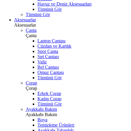
Havuz ve Deniz Aksesuarları
Tümünü Gör
Tümünü Gör
Aksesuarlar
Aksesuarlar
Çanta
Çanta
Laptop Çantası
Cüzdan ve Kartlık
Spor Çanta
Sırt Çantası
Valiz
Bel Çantası
Omuz Çantası
Tümünü Gör
Çorap
Çorap
Erkek Çorap
Kadın Çorap
Tümünü Gör
Ayakkabı Bakım
Ayakkabı Bakım
Boya
Temizleme Ürünleri
Ayakkabı Tabanlığı