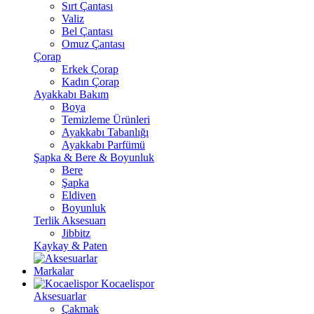
Sırt Çantası
Valiz
Bel Çantası
Omuz Çantası
Çorap
Erkek Çorap
Kadın Çorap
Ayakkabı Bakım
Boya
Temizleme Ürünleri
Ayakkabı Tabanlığı
Ayakkabı Parfümü
Şapka & Bere & Boyunluk
Bere
Şapka
Eldiven
Boyunluk
Terlik Aksesuarı
Jibbitz
Kaykay & Paten
Markalar
Kocaelispor
Aksesuarlar
Çakmak