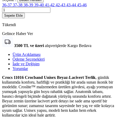
36-37
37-38
38-39
39-40
41-42
42-43
43-44
45-46
Sepete Ekle
Tükendi
Gelince Haber Ver
3500 TL ve üzeri
alışverişlerde Kargo Bedava
Ürün Açıklaması
Ödeme Seçenekleri
İade ve Değişim
Yorumlar
Crocs
11016 Crocband Unisex Beyaz-Lacivert Terlik
, günlük
kullanımda konforu, hafifliği ve pratikliği bir arada sunan ikonik bir
modeldir. Croslite™ malzemeden üretilen gövdesi, ayağı yormayan
yumuşak yapısıyla gün boyu rahatlık sağlar. Anatomik tabanı,
basıncı dengeli biçimde dağıtarak yürüyüş sırasında konforu artırır.
Beyaz zemin üzerine lacivert şerit detayı ise sade ama sportif bir
görünüm sunar; zamansız tasarımı sayesinde her yaş ve stile kolayca
uyum sağlar. Unisex yapısı, modeli hem kadın hem erkek
kullanıcılar için ideal hale getirir.