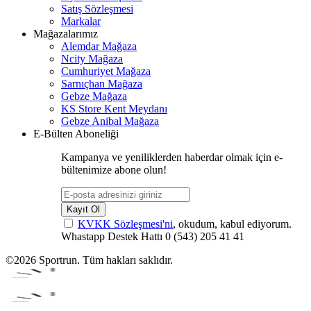
Satış Sözleşmesi
Markalar
Mağazalarımız
Alemdar Mağaza
Ncity Mağaza
Cumhuriyet Mağaza
Sarnıçhan Mağaza
Gebze Mağaza
KS Store Kent Meydanı
Gebze Anibal Mağaza
E-Bülten Aboneliği
Kampanya ve yeniliklerden haberdar olmak için e-
bültenimize abone olun!
Kayıt Ol
KVKK Sözleşmesi'ni
, okudum, kabul ediyorum.
Whastapp Destek Hattı
0 (543) 205 41 41
©2026 Sportrun. Tüm hakları saklıdır.