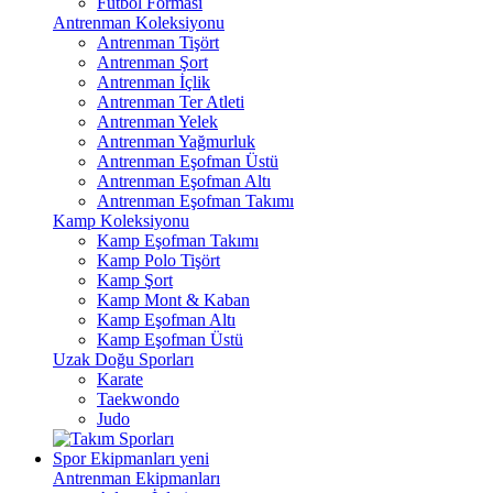
Futbol Forması
Antrenman Koleksiyonu
Antrenman Tişört
Antrenman Şort
Antrenman İçlik
Antrenman Ter Atleti
Antrenman Yelek
Antrenman Yağmurluk
Antrenman Eşofman Üstü
Antrenman Eşofman Altı
Antrenman Eşofman Takımı
Kamp Koleksiyonu
Kamp Eşofman Takımı
Kamp Polo Tişört
Kamp Şort
Kamp Mont & Kaban
Kamp Eşofman Altı
Kamp Eşofman Üstü
Uzak Doğu Sporları
Karate
Taekwondo
Judo
Spor Ekipmanları
yeni
Antrenman Ekipmanları