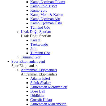
Kamp Eşofman Takımı
Kamp Polo Tişört
Kamp Şort
Kamp Mont & Kaban
Kamp Eşofman Altı
Kamp Eşofman Üstü
Tümünü Gör
Uzak Doğu Sporları
Uzak Doğu Sporları
Karate
Taekwondo
Judo
Tümünü Gör
Tümünü Gör
Spor Ekipmanları
yeni
Spor Ekipmanları
Antrenman Ekipmanları
Antrenman Ekipmanları
Atlama İpleri
Suluk-Shaker
Antrenman Merdivenleri
Bosu Ball
Düdükler
Crossfit Halatı
Antrenman Malzemeleri