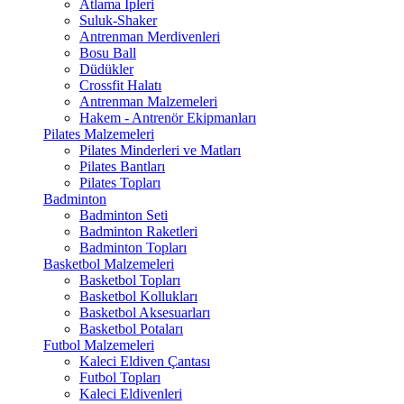
Atlama İpleri
Suluk-Shaker
Antrenman Merdivenleri
Bosu Ball
Düdükler
Crossfit Halatı
Antrenman Malzemeleri
Hakem - Antrenör Ekipmanları
Pilates Malzemeleri
Pilates Minderleri ve Matları
Pilates Bantları
Pilates Topları
Badminton
Badminton Seti
Badminton Raketleri
Badminton Topları
Basketbol Malzemeleri
Basketbol Topları
Basketbol Kollukları
Basketbol Aksesuarları
Basketbol Potaları
Futbol Malzemeleri
Kaleci Eldiven Çantası
Futbol Topları
Kaleci Eldivenleri