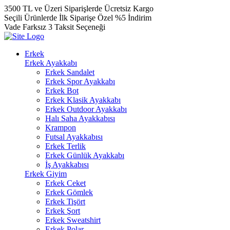
3500 TL ve Üzeri Siparişlerde Ücretsiz Kargo
Seçili Ürünlerde İlk Siparişe Özel %5 İndirim
Vade Farksız 3 Taksit Seçeneği
Erkek
Erkek Ayakkabı
Erkek Sandalet
Erkek Spor Ayakkabı
Erkek Bot
Erkek Klasik Ayakkabı
Erkek Outdoor Ayakkabı
Halı Saha Ayakkabısı
Krampon
Futsal Ayakkabısı
Erkek Terlik
Erkek Günlük Ayakkabı
İş Ayakkabısı
Erkek Giyim
Erkek Ceket
Erkek Gömlek
Erkek Tişört
Erkek Şort
Erkek Sweatshirt
Erkek Polar