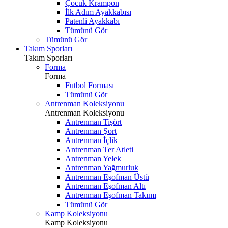
Çocuk Krampon
İlk Adım Ayakkabısı
Patenli Ayakkabı
Tümünü Gör
Tümünü Gör
Takım Sporları
Takım Sporları
Forma
Forma
Futbol Forması
Tümünü Gör
Antrenman Koleksiyonu
Antrenman Koleksiyonu
Antrenman Tişört
Antrenman Şort
Antrenman İçlik
Antrenman Ter Atleti
Antrenman Yelek
Antrenman Yağmurluk
Antrenman Eşofman Üstü
Antrenman Eşofman Altı
Antrenman Eşofman Takımı
Tümünü Gör
Kamp Koleksiyonu
Kamp Koleksiyonu