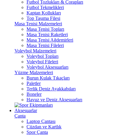
Futbol Tozlukları & Çorapları
Futbol Tekmelikleri
Kaptan Kollukları
Top Taşıma Filesi
Masa Tenisi Malzemeleri
Masa Tenisi Topları
Masa Tenisi Raketleri
Masa Tenisi Ağdemirleri
Masa Tenisi Fileleri
Voleybol Malzemeleri
Voleybol Topları
Voleybol Fileleri
Voleybol Aksesuarları
Yüzme Malzemeleri
Burun Kulak Tıkaçları
Paletler
Terlik Deniz Ayakkabıları
Boneler
Havuz ve Deniz Aksesuarları
Aksesuarlar
Çanta
Laptop Çantası
Cüzdan ve Kartlık
Spor Çanta