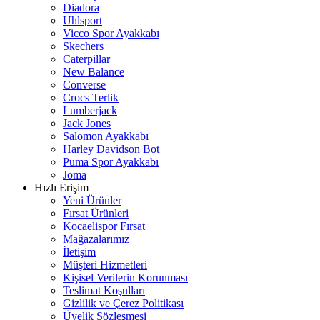
Diadora
Uhlsport
Vicco Spor Ayakkabı
Skechers
Caterpillar
New Balance
Converse
Crocs Terlik
Lumberjack
Jack Jones
Salomon Ayakkabı
Harley Davidson Bot
Puma Spor Ayakkabı
Joma
Hızlı Erişim
Yeni Ürünler
Fırsat Ürünleri
Kocaelispor Fırsat
Mağazalarımız
İletişim
Müşteri Hizmetleri
Kişisel Verilerin Korunması
Teslimat Koşulları
Gizlilik ve Çerez Politikası
Üyelik Sözleşmesi