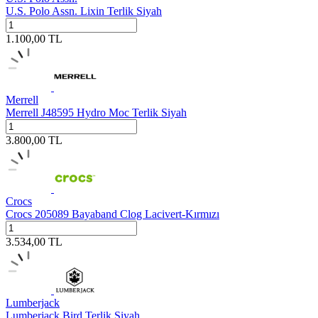
U.S. Polo Assn. Lixin Terlik Siyah
1.100,00
TL
Merrell
Merrell J48595 Hydro Moc Terlik Siyah
3.800,00
TL
Crocs
Crocs 205089 Bayaband Clog Lacivert-Kırmızı
3.534,00
TL
Lumberjack
Lumberjack Bird Terlik Siyah