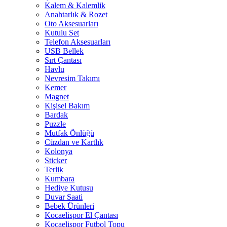
Kalem & Kalemlik
Anahtarlık & Rozet
Oto Aksesuarları
Kutulu Set
Telefon Aksesuarları
USB Bellek
Sırt Çantası
Havlu
Nevresim Takımı
Kemer
Magnet
Kişisel Bakım
Bardak
Puzzle
Mutfak Önlüğü
Cüzdan ve Kartlık
Kolonya
Sticker
Terlik
Kumbara
Hediye Kutusu
Duvar Saati
Bebek Ürünleri
Kocaelispor El Çantası
Kocaelispor Futbol Topu