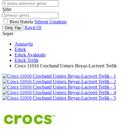
Şifre
Beni Hatırla
Şifremi Unuttum
Kayıt Ol
Giriş Yap
Sepet
Anasayfa
Erkek
Erkek Ayakkabı
Erkek Terlik
Crocs 11016 Crocband Unisex Beyaz-Lacivert Terlik