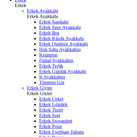
Erkek
Erkek Ayakkabı
Erkek Ayakkabı
Erkek Sandalet
Erkek Spor Ayakkabı
Erkek Bot
Erkek Klasik Ayakkabı
Erkek Outdoor Ayakkabı
Halı Saha Ayakkabısı
Krampon
Futsal Ayakkabısı
Erkek Terlik
Erkek Günlük Ayakkabı
İş Ayakkabısı
Tümünü Gör
Erkek Giyim
Erkek Giyim
Erkek Ceket
Erkek Gömlek
Erkek Tişört
Erkek Şort
Erkek Sweatshirt
Erkek Polar
Erkek Eşofman Takımı