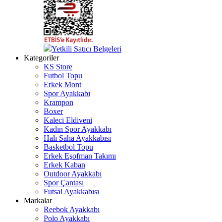
Yetkili Satıcı Belgeleri
Kategoriler
KS Store
Futbol Topu
Erkek Mont
Spor Ayakkabı
Krampon
Boxer
Kaleci Eldiveni
Kadın Spor Ayakkabı
Halı Saha Ayakkabısı
Basketbol Topu
Erkek Eşofman Takımı
Erkek Kaban
Outdoor Ayakkabı
Spor Çantası
Futsal Ayakkabısı
Markalar
Reebok Ayakkabı
Polo Ayakkabı