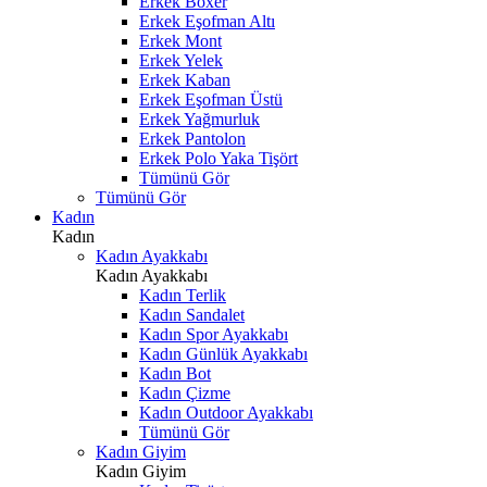
Erkek Boxer
Erkek Eşofman Altı
Erkek Mont
Erkek Yelek
Erkek Kaban
Erkek Eşofman Üstü
Erkek Yağmurluk
Erkek Pantolon
Erkek Polo Yaka Tişört
Tümünü Gör
Tümünü Gör
Kadın
Kadın
Kadın Ayakkabı
Kadın Ayakkabı
Kadın Terlik
Kadın Sandalet
Kadın Spor Ayakkabı
Kadın Günlük Ayakkabı
Kadın Bot
Kadın Çizme
Kadın Outdoor Ayakkabı
Tümünü Gör
Kadın Giyim
Kadın Giyim